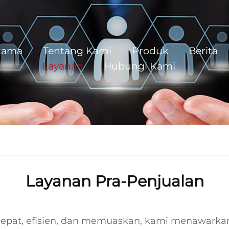
tama
Tentang Kami
Produk
Berita
Layanan
Hubungi Kami
Layanan Pra-Penjualan
epat, efisien, dan memuaskan, kami menawarkan