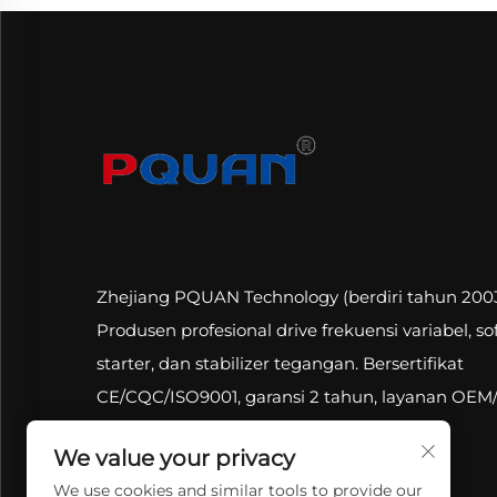
Zhejiang PQUAN Technology (berdiri tahun 2003
Produsen profesional drive frekuensi variabel, so
starter, dan stabilizer tegangan. Bersertifikat
CE/CQC/ISO9001, garansi 2 tahun, layanan OE
serta dukungan teknis daring.
We value your privacy
We use cookies and similar tools to provide our