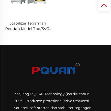
Stabilizer Tegangan
Rendah Model Tnd/SVC-
15kVA dari Pabrik —
Regulator Otomatis AC
220V Daya Tinggi SVC
Zhejiang PQUAN Technology (berdiri tahun
2003): Produsen profesional drive frekuensi
variabel, soft starter, dan stabilizer tegangan.