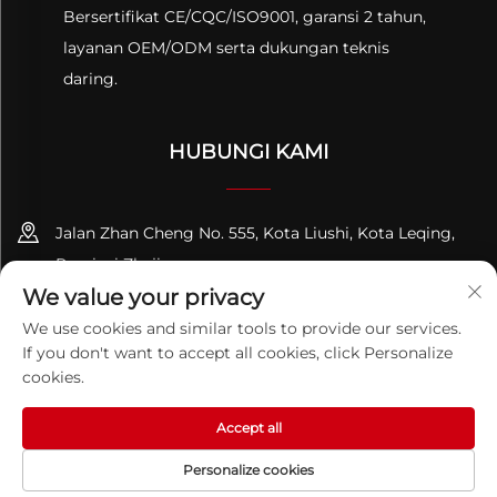
Bersertifikat CE/CQC/ISO9001, garansi 2 tahun,
layanan OEM/ODM serta dukungan teknis
daring.
HUBUNGI KAMI
Jalan Zhan Cheng No. 555, Kota Liushi, Kota Leqing,
Provinsi Zhejiang
We value your privacy
+86-13695814656
We use cookies and similar tools to provide our services.
If you don't want to accept all cookies, click Personalize
[email protected]
cookies.
Accept all
Hak Cipta © 2026 ZHEJIANG PQUAN Technology Co. Ltd. Hak
Cipta Dilindungi Undang-Undang.
Kebijakan Privasi
Personalize cookies
HALAMAN