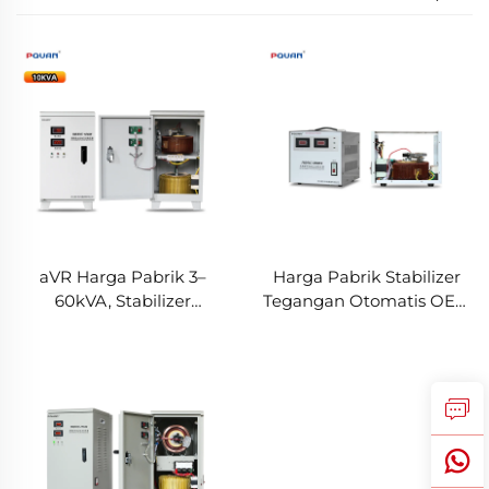
aVR Harga Pabrik 3–
Harga Pabrik Stabilizer
60kVA, Stabilizer
Tegangan Otomatis OEM
Tegangan Motor Servo
3KVA, AVR 3VA 220V/110V
Fase Tunggal 10kVA,
Fase Tunggal dan Tiga
Output 220V dengan
Fase dengan Pengendali
Tembaga
Motor Servo