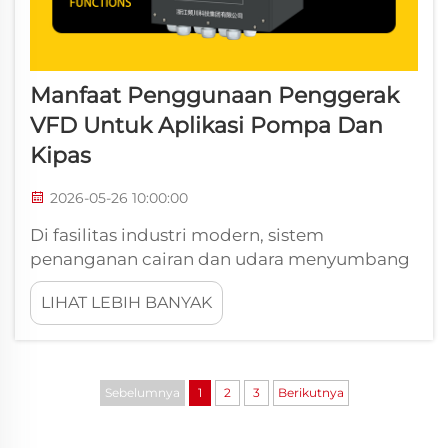
Manfaat Penggunaan Penggerak
VFD Untuk Aplikasi Pompa Dan
Kipas
2026-05-26 10:00:00
Di fasilitas industri modern, sistem
penanganan cairan dan udara menyumbang
sebagian besar dari total pengeluaran energi.
LIHAT LEBIH BANYAK
Secara tradisional, pompa sentrifugal dan
kipas ventilasi dioperasikan pada kecepatan
tetap konstan, dengan memanfaatkan katup
pengatur mekanis...
Sebelumnya
1
2
3
Berikutnya