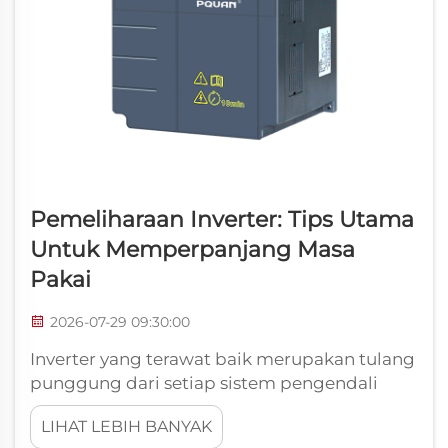
Pemeliharaan Inverter: Tips Utama
Untuk Memperpanjang Masa
Pakai
2026-07-29 09:30:00
Inverter yang terawat baik merupakan tulang
punggung dari setiap sistem pengendali
motor yang andal. Baik inverter Anda
LIHAT LEBIH BANYAK
menggerakkan kompresor, konveyor,