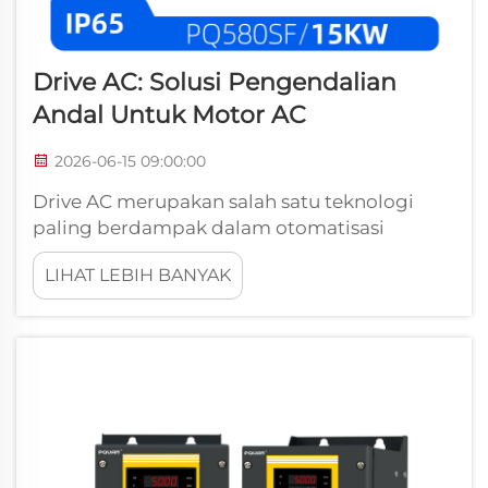
Drive AC: Solusi Pengendalian
Andal Untuk Motor AC
2026-06-15 09:00:00
Drive AC merupakan salah satu teknologi
paling berdampak dalam otomatisasi
industri modern, yang memungkinkan
LIHAT LEBIH BANYAK
pengendalian kecepatan dan torsi motor AC
secara presisi di hampir semua sektor
manufaktur, utilitas, serta industri proses.
Baik Anda mengelola...