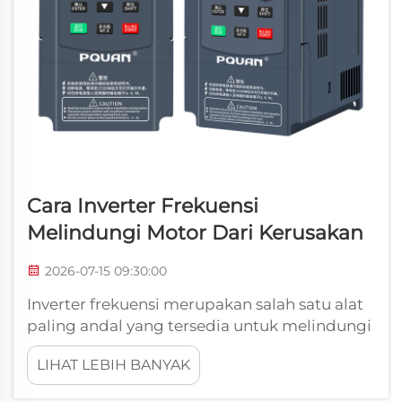
Cara Inverter Frekuensi
Melindungi Motor Dari Kerusakan
2026-07-15 09:30:00
Inverter frekuensi merupakan salah satu alat
paling andal yang tersedia untuk melindungi
motor listrik di lingkungan industri. Ketika
LIHAT LEBIH BANYAK
motor terpapar lonjakan tegangan
mendadak, arus berlebih, atau urutan start