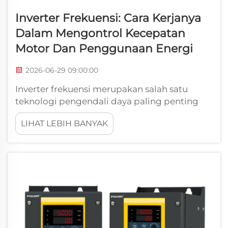
Inverter Frekuensi: Cara Kerjanya
Dalam Mengontrol Kecepatan
Motor Dan Penggunaan Energi
2026-06-29 09:00:00
Inverter frekuensi merupakan salah satu
teknologi pengendali daya paling penting
dalam operasi industri modern. Baik Anda
LIHAT LEBIH BANYAK
mengoperasikan sistem konveyor, pompa,
kompresor, maupun kipas, kemampuan
mengatur kecepatan motor secara presisi
secara langsung...