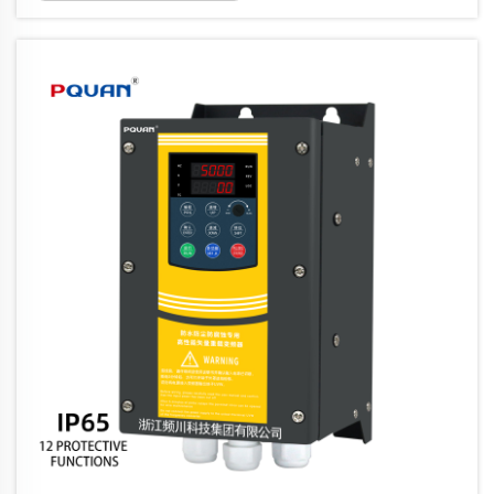
maupun pompa, pemeliharaan rutin
menentukan berapa lama unit tersebut
beroperasi pada kapasitas penuh.
Mengabaikan perawatan berkala
menyebabkan...