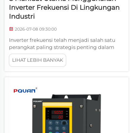
Inverter Frekuensi Di Lingkungan
Industri
2026-07-08 09:30:00
Inverter frekuensi telah menjadi salah satu
perangkat paling strategis penting dalam
operasi industri modern. Seiring fasilitas
LIHAT LEBIH BANYAK
berupaya mengurangi pemborosan energi,
melindungi peralatan kritis, dan memperoleh
kendali yang lebih presisi atas proses
otomatis, inverter frekuensi...