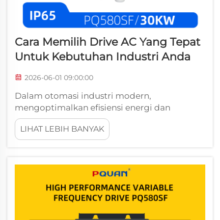
Cara Memilih Drive AC Yang Tepat
Untuk Kebutuhan Industri Anda
2026-06-01 09:00:00
Dalam otomasi industri modern,
mengoptimalkan efisiensi energi dan
mempertahankan pengendalian presisi
LIHAT LEBIH BANYAK
terhadap kecepatan motor merupakan
faktor kritis bagi keberhasilan operasional. AC
Drive (Penggerak Arus Bolak-Balik), yang
juga umum dikenal sebagai Variable
Frequency Drive (VFD), pl...