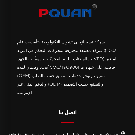
شركة تشجيانغ بي تشوان التكنولوجية (تأسست عام
2003): شركة مصنعة محترفة لمحركات التحكم في التردد
المتغير (VFD)، والمبدئات اللينة للمحركات، ومثبِّتات الجهد.
حاصلة على شهادات CE/ CQC/ ISO9001، وضمان لمدة
سنتين، وتوفر خدمات التصنيع حسب الطلب (OEM)
والتصنيع حسب التصميم (ODM) والدعم الفني عبر
الإنترنت.
اتصل بنا
رقم 555، طريق زهان تشنغ، بلدة ليوشي، مدينة ليتشينغ، مقاطعة