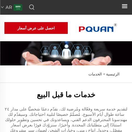
AR
احصل على عرض أسعار
الرئيسية >
الخدمات
خدمات ما قبل البيع
لتقديم خدمة سريعة وفعّالة ومُرضية لك، نقدّم دعمًا شخصيًّا على مدار ٢٤
ساعة طوال أيام الأسبوع، مُصمَّمٌ خصيصًا لتلبية احتياجاتك. وسيقدّم لك
مهندسونا المحترفون الدعم الفني، ويساعدونك في تحسين وتطوير حلولك
استنادًا إلى متطلباتك المحددة. وأخيرًا، سنزوّدك فورًا بعرض أسعار
مفصّل، وجدول إنتاج زمني، وخيارات الشحن لضمان سير مشروعك