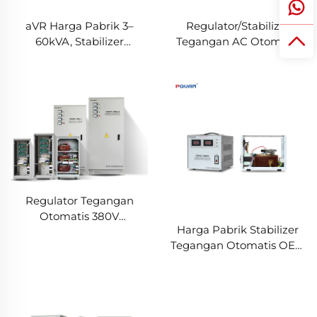
aVR Harga Pabrik 3–
Regulator/Stabilizer
60kVA, Stabilizer
Tegangan AC Otomatis
Tegangan Motor Servo
Berkualitas Tinggi
Fase Tunggal 10kVA,
Tns/SVC 20kVA 380V
Output 220V dengan
dengan Motor Servo AVR
Tembaga
Regulator Tegangan
Otomatis 380V
Harga Pabrik Stabilizer
15/20/40/50/60/80/100kVA
Tegangan Otomatis OEM
TNS/SVC Stabilizer Tiga
3KVA, AVR 3VA 220V/110V
Fase, Regulator
Fase Tunggal dan Tiga
Tegangan Industri
Fase dengan Pengendali
Motor Servo