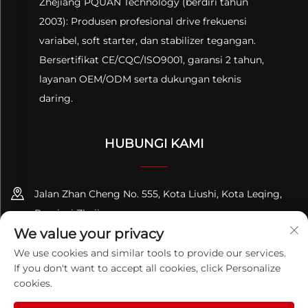
Zhejiang PQUAN Technology (berdiri tahun
2003): Produsen profesional drive frekuensi
variabel, soft starter, dan stabilizer tegangan.
Bersertifikat CE/CQC/ISO9001, garansi 2 tahun,
layanan OEM/ODM serta dukungan teknis
daring.
HUBUNGI KAMI
Jalan Zhan Cheng No. 555, Kota Liushi, Kota Leqing,
Provinsi Zhejiang
We value your privacy
+86-13695814656
We use cookies and similar tools to provide our services.
If you don't want to accept all cookies, click Personalize
[email protected]
cookies.