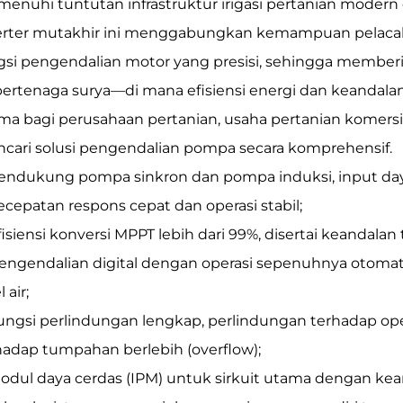
enuhi tuntutan infrastruktur irigasi pertanian modern d
erter mutakhir ini menggabungkan kemampuan pelaca
gsi pengendalian motor yang presisi, sehingga memberik
 bertenaga surya—di mana efisiensi energi dan keanda
ma bagi perusahaan pertanian, usaha pertanian komersial,
cari solusi pengendalian pompa secara komprehensif.
Mendukung pompa sinkron dan pompa induksi, input da
Kecepatan respons cepat dan operasi stabil;
fisiensi konversi MPPT lebih dari 99%, disertai keandalan 
Pengendalian digital dengan operasi sepenuhnya otoma
l air;
Fungsi perlindungan lengkap, perlindungan terhadap oper
hadap tumpahan berlebih (overflow);
Modul daya cerdas (IPM) untuk sirkuit utama dengan kea