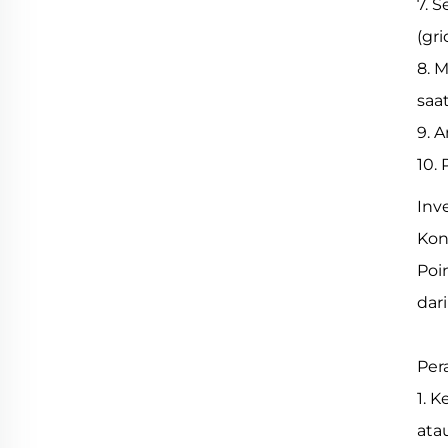
7. 
(gr
8. 
saa
9. 
10.
Inv
Kon
Poi
dar
Per
1. 
atau