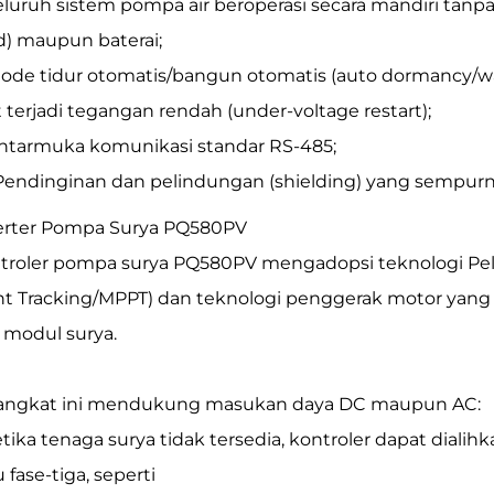
Seluruh sistem pompa air beroperasi secara mandiri tanp
id) maupun baterai;
Mode tidur otomatis/bangun otomatis (auto dormancy/w
t terjadi tegangan rendah (under-voltage restart);
Antarmuka komunikasi standar RS-485;
 Pendinginan dan pelindungan (shielding) yang sempurn
erter Pompa Surya PQ580PV
troler pompa surya PQ580PV mengadopsi teknologi Pe
nt Tracking/MPPT) dan teknologi penggerak motor yang
i modul surya.
angkat ini mendukung masukan daya DC maupun AC:
Ketika tenaga surya tidak tersedia, kontroler dapat diali
 fase-tiga, seperti