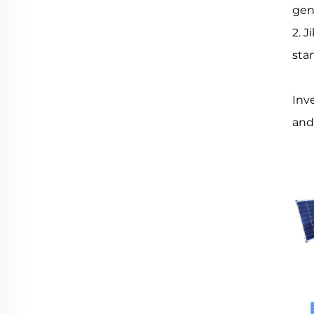
gene
2. 
sta
Inv
and