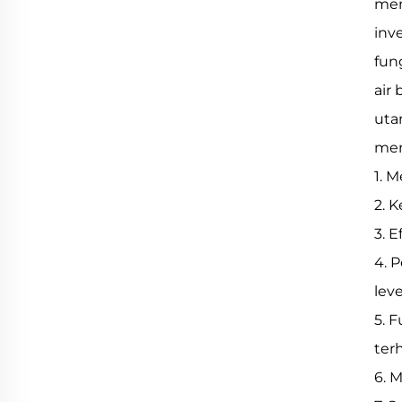
mem
inv
fun
air
uta
men
1. 
2. 
3. E
4. 
leve
5. 
ter
6. 