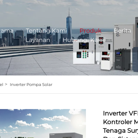
tama
Tentang Kami
Produk
Berita
Layanan
Hubungi Kami
>
el
Inverter Pompa Solar
Inverter V
Kontroler 
Tenaga Sur