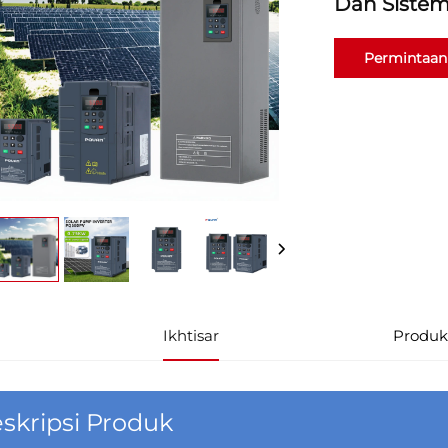
Dan Sistem 
Permintaan
informasi
Ikhtisar
Produk
skripsi Produk