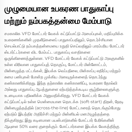
முழுமையான உபகரண பாதுகாப்பு
மற்றும் நம்பகத்தன்மை மேம்பாடு
சமகாலிக VFD மோட்டார் வேகக் கட்டுப்பாட்டு அமைப்புகள், மதிப்புமிக்க
உபகரணங்களின் முதலீடுகளைப் பாதுகாப்பதிலும், தொடர்ச்சியான
செயல்பாட்டு நம்பகத்தன்மையை உறுதி செய்வதிலும் பாரம்பரிய மோட்டார்
ஸ்டார்ட்டர்களை விட மேம்பட்ட பாதுகாப்பு வசதிகளை
ஒருங்கிணைத்துள்ளன. VFD மோட்டார் வேகக் கட்டுப்பாட்டு அலகுகளில்
உள்ள விரிவான பாதுகாப்புத் தொகுப்பு, மோட்டார் மின்னோட்டம்,
மின்னழுத்த மட்டங்கள், இயக்க வெப்பநிலை, மின்காப்பு எதிர்ப்பு மற்றும்
சுமை பண்புகள் போன்ற முக்கிய அளவுருக்களைத் தொடர்ந்து
கண்காணிக்கிறது. இந்த தற்காலிக கண்காணிப்பு, உபகரண தோல்வி
அல்லது பாதுகாப்பு ஆபத்துகளை ஏற்படுத்தக்கூடிய சூழ்நிலைகளுக்கு
உடனடியாக பதிலளிக்க அனுமதிக்கிறது. VFD மோட்டார் வேகக்
கட்டுப்பாட்டில் உள்ள மென்மையான தொடக்க (soft-start) திறன், நேரடி
மின்னழுத்தத்தில் (across-the-line) மோட்டாரைத் தொடங்கும்போது
ஏற்படும் இயந்திர அதிர்ச்சி மற்றும் மின்னியல் மனஅழுத்தத்தை
நீக்குகிறது; இது கடினமான பயன்பாடுகளில் மோட்டார் பேரிங்களின்
ஆயுளை 50% வரை குறைக்கும். மோட்டார்களை இயக்க வேகத்திற்கு