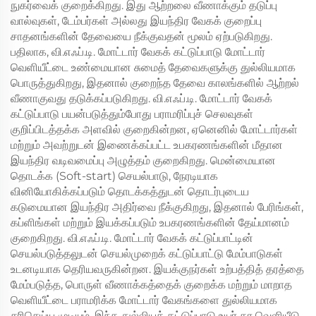
நுகர்வைக் குறைக்கிறது. இது ஆற்றலை வீணாக்கும் தடுப்பு
வால்வுகள், டேம்பர்கள் அல்லது இயந்திர வேகக் குறைப்பு
சாதனங்களின் தேவையை நீக்குவதன் மூலம் ஏற்படுகிறது.
பதிலாக, வி.எஃப்.டி. மோட்டார் வேகக் கட்டுப்பாடு மோட்டார்
வெளியீட்டை உண்மையான சுமைத் தேவைகளுக்கு துல்லியமாக
பொருத்துகிறது, இதனால் குறைந்த தேவை காலங்களில் ஆற்றல்
வீணாகுவது தடுக்கப்படுகிறது. வி.எஃப்.டி. மோட்டார் வேகக்
கட்டுப்பாடு பயன்படுத்தும்போது பராமரிப்புச் செலவுகள்
குறிப்பிடத்தக்க அளவில் குறைகின்றன, ஏனெனில் மோட்டார்கள்
மற்றும் அவற்றுடன் இணைக்கப்பட்ட உபகரணங்களின் மீதான
இயந்திர வடிவமைப்பு அழுத்தம் குறைகிறது. மென்மையான
தொடக்க (Soft-start) செயல்பாடு, நேரடியாக
வினியோகிக்கப்படும் தொடக்கத்துடன் தொடர்புடைய
கடுமையான இயந்திர அதிர்வை நீக்குகிறது, இதனால் பேரிங்கள்,
கப்ளிங்கள் மற்றும் இயக்கப்படும் உபகரணங்களின் தேய்மானம்
குறைகிறது. வி.எஃப்.டி. மோட்டார் வேகக் கட்டுப்பாட்டின்
செயல்படுத்தலுடன் செயல்முறைக் கட்டுப்பாட்டு மேம்பாடுகள்
உடனடியாக தெரியவருகின்றன. இயக்குநர்கள் உற்பத்தித் தரத்தை
மேம்படுத்த, பொருள் வீணாக்கத்தைக் குறைக்க மற்றும் மாறாத
வெளியீட்டை பராமரிக்க மோட்டார் வேகங்களை துல்லியமாக
சரிசெய்ய முடியும். இந்த துல்லியக் கட்டுப்பாடு உயர் தர வெளியீடு