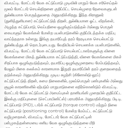
வி.எஃப்.டி. மோட்டார் வேக கட்டுப்பாடு முடிவிலி மாறும் வேக சரிசெய்தல்
மூலம் மோட்டார் செயல்திறனை குறிப்பிட்ட செயல்முறை தேவைகளுடன்
துல்லியமாக பொருத்துவதை அனுமதிக்கிறது. இந்த கிரானுலர்
(துளித்துளியான) கட்டுப்பாட்டுத் திறன், துல்லியமான ஓட்ட வீதங்கள்,
அழுத்த கட்டுப்பாடு, வெப்பநிலை ஒழுங்குப்படுத்தல் அல்லது பொருள்
கையாளும் வேகங்கள் போன்ற பயன்பாடுகளில் குறிப்பிடத்தக்க மதிப்பு
வாய்ந்ததாக உள்ளது, இங்கு தயாரிப்புத் தரம் நேரடியாக செயல்பாட்டு
துல்லியத்துடன் தொடர்புடையது. வேதியியல் செயலாக்க பயன்பாடுகளில்,
வி.எஃப்.டி. மோட்டார் வேக கட்டுப்பாடு செயல்பாட்டாளர்களுக்கு வினை
வேகங்களை மிகத் துல்லியமாக கட்டுப்படுத்தி, வினை வேகங்களை மிகச்
சிறப்பாக ஒழுங்குபடுத்தவும், தயாரிப்பு ஒழுங்குமுறையை மேம்படுத்தவும்,
மேலும் மிகை கலக்கம் காரணமாக இறுதி தயாரிப்பின் தரம் குறைவதைத்
தடுக்கவும் அனுமதிக்கிறது. மூடிய சுழற்சி (கிளோஸ்டு-லூப்)
கட்டுப்பாட்டுத் திறன், சுமை நிலைகளில், மூலப்பொருள் பண்புகளில் அல்லது
சூழல் காரணிகளில் ஏற்படும் மாறுபாடுகளை எதிர்கொண்டும் வி.எஃப்.டி.
மோட்டார் வேக கட்டுப்பாட்டு அமைப்புகள் தானியங்கி முறையில் குறிப்பிட்ட
இலக்கு மதிப்புகளை (செட்பாயிண்ட்ஸ்) பராமரிக்க அனுமதிக்கிறது. பிடி.டி.
கட்டுப்பாடு (PID), டார்க் கட்டுப்பாடு (torque control) மற்றும் நிலை
கட்டுப்பாடு (positioning control) போன்ற மேம்பட்ட கட்டுப்பாட்டு
வழிமுறைகள், வி.எஃப்.டி. மோட்டார் வேக கட்டுப்பாட்டின்
பன்முகத்தன்மையை எளிய வேக ஒழுங்குபடுத்தலை மீறி