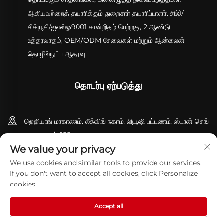
ஆகியவற்றைத் தயாரிக்கும் துறைசார் தயாரிப்பாளர். சிஇ/
சிக்யூசி/ஐஎஸ்ஓ9001 சான்றிதழ் பெற்றது, 2 ஆண்டு
உத்தரவாதம், OEM/ODM சேவைகள் மற்றும் ஆன்லைன்
தொழில்நுட்ப ஆதரவு.
தொடர்பு ஏற்படுத்து
ஜெஜியாங் மாகாணம், லீக்விங் நகரம், லியூஷி பட்டணம், ஸ்டான் செங்
சாலை, எண் 555
We value your privacy
+86-13695814656
We use cookies and similar tools to provide our services.
If you don't want to accept all cookies, click Personalize
[email protected]
cookies.
Accept all
காப்புரிமை © 2026 செஜியாங் பிகுவான் தொழில்நுட்பம் கோ., லிட். அனைத்து