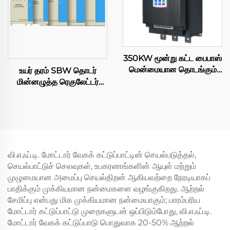
வோல்ட், 440 வோல்ட் –
மோட்டார்களுக்காக
350KW மூன்று கட்ட பைபாஸ்
மென்மையான தொடங்கும்
உயர் தரம் SBW தொடர்
சாதனம் – இயந்திரத்திற்கான
மின்னழுத்த ரெகுலேட்டர்
அறிவுசார் கட்டுப்பாடு, IP65,
380V 1200KVA 800KVA
RS485 தகவல் தொடர்பு,
500KVA 200KVA 150KVA
கட்டாய காற்று குளிரூட்டல்,
50KVA மூன்று கட்ட
50/60Hz
தானியங்கி AC மின்னழுத்த
ஸ்டேபிலைசர்
வி.எஃப்.டி. மோட்டார் வேகக் கட்டுப்பாட்டின் செயல்படுத்தல்,
செயல்பாட்டுச் செலவுகள், உபகரணங்களின் ஆயுள் மற்றும்
முழுமையான அமைப்பு செயல்திறன் ஆகியவற்றை நேரடியாகப்
பாதிக்கும் முக்கியமான நன்மைகளை வழங்குகிறது. ஆற்றல்
சேமிப்பு என்பது மிக முக்கியமான நன்மையாகும்; பாரம்பரிய
மோட்டார் கட்டுப்பாட்டு முறைகளுடன் ஒப்பிடும்போது, வி.எஃப்.டி.
மோட்டார் வேகக் கட்டுப்பாடு பொதுவாக 20-50% ஆற்றல்