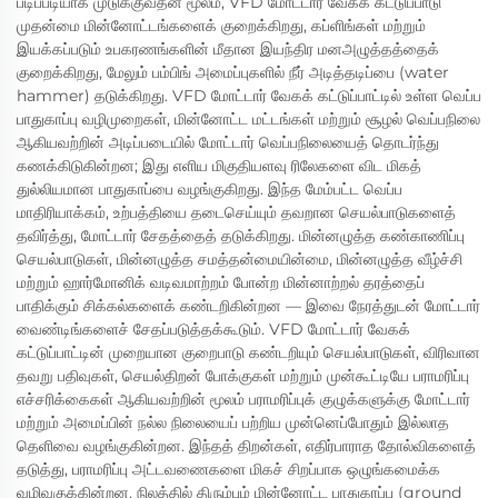
படிப்படியாக முடுக்குவதன் மூலம், VFD மோட்டார் வேகக் கட்டுப்பாடு
முதன்மை மின்னோட்டங்களைக் குறைக்கிறது, கப்ளிங்கள் மற்றும்
இயக்கப்படும் உபகரணங்களின் மீதான இயந்திர மனஅழுத்தத்தைக்
குறைக்கிறது, மேலும் பம்பிங் அமைப்புகளில் நீர் அடித்தடிப்பை (water
hammer) தடுக்கிறது. VFD மோட்டார் வேகக் கட்டுப்பாட்டில் உள்ள வெப்ப
பாதுகாப்பு வழிமுறைகள், மின்னோட்ட மட்டங்கள் மற்றும் சூழல் வெப்பநிலை
ஆகியவற்றின் அடிப்படையில் மோட்டார் வெப்பநிலையைத் தொடர்ந்து
கணக்கிடுகின்றன; இது எளிய மிகுதியளவு ரிலேகளை விட மிகத்
துல்லியமான பாதுகாப்பை வழங்குகிறது. இந்த மேம்பட்ட வெப்ப
மாதிரியாக்கம், உற்பத்தியை தடைசெய்யும் தவறான செயல்பாடுகளைத்
தவிர்த்து, மோட்டார் சேதத்தைத் தடுக்கிறது. மின்னழுத்த கண்காணிப்பு
செயல்பாடுகள், மின்னழுத்த சமத்தன்மையின்மை, மின்னழுத்த வீழ்ச்சி
மற்றும் ஹார்மோனிக் வடிவமாற்றம் போன்ற மின்னாற்றல் தரத்தைப்
பாதிக்கும் சிக்கல்களைக் கண்டறிகின்றன — இவை நேரத்துடன் மோட்டார்
வைண்டிங்களைச் சேதப்படுத்தக்கூடும். VFD மோட்டார் வேகக்
கட்டுப்பாட்டின் முறையான குறைபாடு கண்டறியும் செயல்பாடுகள், விரிவான
தவறு பதிவுகள், செயல்திறன் போக்குகள் மற்றும் முன்கூட்டியே பராமரிப்பு
எச்சரிக்கைகள் ஆகியவற்றின் மூலம் பராமரிப்புக் குழுக்களுக்கு மோட்டார்
மற்றும் அமைப்பின் நல்ல நிலையைப் பற்றிய முன்னெப்போதும் இல்லாத
தெளிவை வழங்குகின்றன. இந்தத் திறன்கள், எதிர்பாராத தோல்விகளைத்
தடுத்து, பராமரிப்பு அட்டவணைகளை மிகச் சிறப்பாக ஒழுங்கமைக்க
வழிவகுக்கின்றன. நிலத்தில் திரும்பும் மின்னோட்ட பாதுகாப்பு (ground