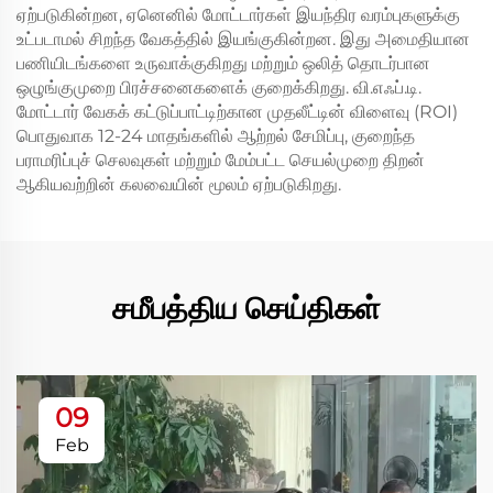
ஏற்படுகின்றன, ஏனெனில் மோட்டார்கள் இயந்திர வரம்புகளுக்கு
உட்படாமல் சிறந்த வேகத்தில் இயங்குகின்றன. இது அமைதியான
பணியிடங்களை உருவாக்குகிறது மற்றும் ஒலித் தொடர்பான
ஒழுங்குமுறை பிரச்சனைகளைக் குறைக்கிறது. வி.எஃப்.டி.
மோட்டார் வேகக் கட்டுப்பாட்டிற்கான முதலீட்டின் விளைவு (ROI)
பொதுவாக 12-24 மாதங்களில் ஆற்றல் சேமிப்பு, குறைந்த
பராமரிப்புச் செலவுகள் மற்றும் மேம்பட்ட செயல்முறை திறன்
ஆகியவற்றின் கலவையின் மூலம் ஏற்படுகிறது.
சமீபத்திய செய்திகள்
09
Feb