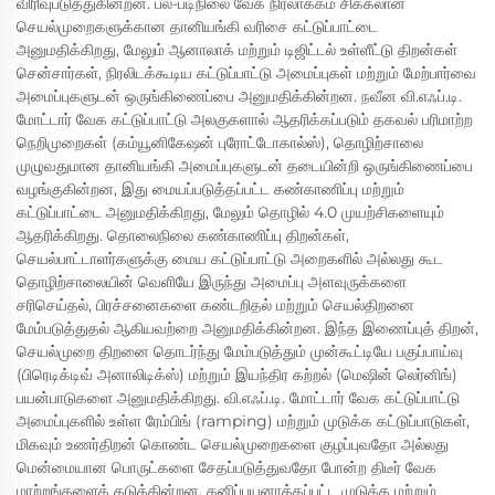
விரிவுபடுத்துகின்றன. பல-படிநிலை வேக நிரலாக்கம் சிக்கலான
செயல்முறைகளுக்கான தானியங்கி வரிசை கட்டுப்பாட்டை
அனுமதிக்கிறது, மேலும் ஆனாலாக் மற்றும் டிஜிட்டல் உள்ளீட்டு திறன்கள்
சென்சார்கள், நிரலிடக்கூடிய கட்டுப்பாட்டு அமைப்புகள் மற்றும் மேற்பார்வை
அமைப்புகளுடன் ஒருங்கிணைப்பை அனுமதிக்கின்றன. நவீன வி.எஃப்.டி.
மோட்டார் வேக கட்டுப்பாட்டு அலகுகளால் ஆதரிக்கப்படும் தகவல் பரிமாற்ற
நெறிமுறைகள் (கம்யூனிகேஷன் புரோட்டோகால்ஸ்), தொழிற்சாலை
முழுவதுமான தானியங்கி அமைப்புகளுடன் தடையின்றி ஒருங்கிணைப்பை
வழங்குகின்றன, இது மையப்படுத்தப்பட்ட கண்காணிப்பு மற்றும்
கட்டுப்பாட்டை அனுமதிக்கிறது, மேலும் தொழில் 4.0 முயற்சிகளையும்
ஆதரிக்கிறது. தொலைநிலை கண்காணிப்பு திறன்கள்,
செயல்பாட்டாளர்களுக்கு மைய கட்டுப்பாட்டு அறைகளில் அல்லது கூட
தொழிற்சாலையின் வெளியே இருந்து அமைப்பு அளவுருக்களை
சரிசெய்தல், பிரச்சனைகளை கண்டறிதல் மற்றும் செயல்திறனை
மேம்படுத்துதல் ஆகியவற்றை அனுமதிக்கின்றன. இந்த இணைப்புத் திறன்,
செயல்முறை திறனை தொடர்ந்து மேம்படுத்தும் முன்கூட்டியே பகுப்பாய்வு
(பிரெடிக்டிவ் அனாலிடிக்ஸ்) மற்றும் இயந்திர கற்றல் (மெஷின் லெர்னிங்)
பயன்பாடுகளை அனுமதிக்கிறது. வி.எஃப்.டி. மோட்டார் வேக கட்டுப்பாட்டு
அமைப்புகளில் உள்ள ரேம்பிங் (ramping) மற்றும் முடுக்க கட்டுப்பாடுகள்,
மிகவும் உணர்திறன் கொண்ட செயல்முறைகளை குழப்புவதோ அல்லது
மென்மையான பொருட்களை சேதப்படுத்துவதோ போன்ற திடீர் வேக
மாற்றங்களைத் தடுக்கின்றன. தனிப்பயனாக்கப்பட்ட முடுக்க மற்றும்