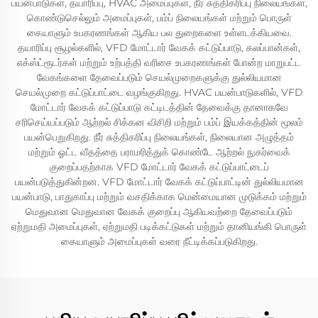
பயன்பாடுகள், தயாரிப்பு, HVAC அமைப்புகள், நீர் சுத்திகரிப்பு நிலையங்கள்,
கொண்டுசெல்லும் அமைப்புகள், பம்ப் நிலையங்கள் மற்றும் பொருள்
கையாளும் உபகரணங்கள் ஆகிய பல துறைகளை உள்ளடக்கியவை.
தயாரிப்பு சூழல்களில், VFD மோட்டார் வேகக் கட்டுப்பாடு, கலப்பான்கள்,
எக்ஸ்ட்ரூடர்கள் மற்றும் உற்பத்தி வரிசை உபகரணங்கள் போன்ற மாறுபட்ட
வேகங்களை தேவைப்படும் செயல்முறைகளுக்கு துல்லியமான
செயல்முறை கட்டுப்பாட்டை வழங்குகிறது. HVAC பயன்பாடுகளில், VFD
மோட்டார் வேகக் கட்டுப்பாடு கட்டிடத்தின் தேவைக்கு தானாகவே
சரிசெய்யப்படும் ஆற்றல் சிக்கன விசிறி மற்றும் பம்ப் இயக்கத்தின் மூலம்
பயன்பெறுகிறது. நீர் சுத்திகரிப்பு நிலையங்கள், நிலையான அழுத்தம்
மற்றும் ஓட்ட வீதத்தை பராமரித்துக் கொண்டே ஆற்றல் நுகர்வைக்
குறைப்பதற்காக VFD மோட்டார் வேகக் கட்டுப்பாட்டைப்
பயன்படுத்துகின்றன. VFD மோட்டார் வேகக் கட்டுப்பாட்டின் துல்லியமான
பயன்பாடு, பாதுகாப்பு மற்றும் வசதிக்காக மென்மையான முடுக்கம் மற்றும்
மெதுவான மெதுவான வேகக் குறைப்பு ஆகியவற்றை தேவைப்படும்
ஏற்றுமதி அமைப்புகள், ஏற்றுமதி படிக்கட்டுகள் மற்றும் தானியங்கி பொருள்
கையாளும் அமைப்புகள் வரை நீட்டிக்கப்படுகிறது.