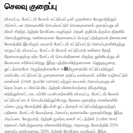
செலவு குறைப்பு
வி.எஃப்.டி. மோட்டார் வேகக் கட்டுப்பாட்டின் முதன்மை வேறுபடுத்தும்
அம்சம், பல அளவுகளில் செயல்பாட்டுச் செலவுகளைக் குறைப்பதுடன்
மிகச் சிறந்த ஆற்றல் சேமிப்பை வழங்கும் அதன் குறிப்பிடத்தக்க திறனில்
அமைந்துள்ளது. உண்மையான தேவையைப் பொருட்படுத்தாமல் நிலையான
வேகத்தில் இயங்கும் மரபுசார் மோட்டார் கட்டுப்பாட்டு அமைப்புகளிலிருந்து
மாறுபட்டு, வி.எஃப்.டி. மோட்டார் வேகக் கட்டுப்பாடு உண்மை நேரத்
தேவைகளுக்கு ஏற்ப மோட்டார் செயல்திறனை மிகுந்த துல்லியத்துடன்
வேகமாக சரிசெய்கிறது. இந்த புத்திசாலித்தனமான அணுகுமுறை,
ஓட்டத்தையோ அழுத்தத்தையோ க௃திமுறையில் கட்டுப்படுத்தும்
பாரம்பரிய கட்டுப்பாட்டு முறைகளான தடுப்பு வால்வுகள், உள்ளே வழிகாட்டும்
வான்கள் (inlet guide vanes) மற்றும் பைபாஸ் அமைப்புகளுடன்
தொடர்புடைய மிகப்பெரிய ஆற்றல் வீணாக்கத்தை நீக்குகிறது.
எடுத்துக்காட்டாக, பம்பிங் பயன்பாடுகளில் வி.எஃப்.டி. மோட்டார் வேகக்
கட்டுப்பாட்டைச் செயல்படுத்தும்போது, தேவை குறைந்த காலங்களில்
பம்பை முழு வேகத்தில் இயக்கி ஓட்டத்தைக் கட்டுப்படுத்துவதற்குப்
பதிலாக, மோட்டார் வேகத்தை அமைப்பு தானாகவே குறைக்கிறது. இந்த
அடிப்படை வேறுபாடு, ஆற்றல் நுகர்வு கனச் சட்டத்தின் (cube law)
உறவைப் பின்பற்றுவதை விளைவிக்கிறது; அதாவது, வேகத்தில் 20%
குறைப்பு ஏறக்குறைய 50% ஆற்றல் சேமிப்பை வழங்கும். இந்த