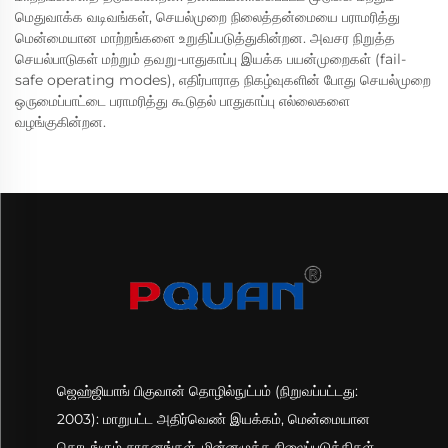
மெதுவாக்க வடிவங்கள், செயல்முறை நிலைத்தன்மையை பராமரித்து
மென்மையான மாற்றங்களை உறுதிப்படுத்துகின்றன. அவசர நிறுத்த
செயல்பாடுகள் மற்றும் தவறு-பாதுகாப்பு இயக்க பயன்முறைகள் (fail-
safe operating modes), எதிர்பாராத நிகழ்வுகளின் போது செயல்முறை
ஒருமைப்பாட்டை பராமரித்து கூடுதல் பாதுகாப்பு எல்லைகளை
வழங்குகின்றன.
ஜெஹ்ஜியாங் பிகுவான் தொழில்நுட்பம் (நிறுவப்பட்டது:
2003): மாறுபட்ட அதிர்வெண் இயக்கம், மென்மையான
தொடங்கும் சாதனங்கள், மின்னழுத்த நிலைப்படுத்திகள்