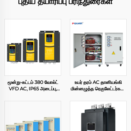
புதிய தயாரிப்பு பரிந்துரைகள்
மூன்று-கட்டம் 380 வோல்ட்
உயர் தரம் AC தானியங்கி
VFD AC, IP65 அடைப்பு,
மின்னழுத்த ரெகுலேட்டர்கள்/
அதிர்வெண் இயக்கி மாற்றி,
ஸ்டேபிலைசர்கள் Tns/SVC
3.7 கிலோவாட், 5.5
20kVA 380V சர்வோ
கிலோவாட், 7.5 கிலோவாட், 11
ஏவிஆர்
கிலோவாட், 18.5 கிலோவாட்,
30 கிலோவாட், 45 கிலோவாட்,
50/60 ஹெர்ட்ஸ், 220