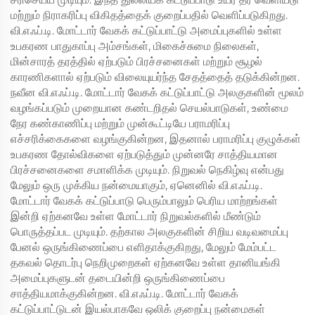
மற்றும் நிராகரிப்பு விகிதத்தைக் குறைப்பதில் வெளிப்படுகிறது.
வி.எஃப்.டி. மோட்டார் வேகக் கட்டுப்பாட்டு அமைப்புகளில் உள்ள
உபகரண பாதுகாப்பு அம்சங்கள், மிகைச்சுமை நிலைகள்,
மின்சாரத் தரத்தில் ஏற்படும் பிரச்சனைகள் மற்றும் சூழல்
காரணிகளால் ஏற்படும் விலையுயர்ந்த சேதத்தைத் தடுக்கின்றன.
நவீன வி.எஃப்.டி. மோட்டார் வேகக் கட்டுப்பாட்டு அலகுகளின் மூலம்
வழங்கப்படும் முறையான கண்டறிதல் செயல்பாடுகள், உண்மை
நேர கண்காணிப்பு மற்றும் முன்கூட்டியே பராமரிப்பு
எச்சரிக்கைகளை வழங்குகின்றன, இதனால் பராமரிப்பு குழுக்கள்
உபகரண தோல்விகளை ஏற்படுத்தும் முன்னரே சாத்தியமான
பிரச்சனைகளை சமாளிக்க முடியும். நிறுவல் நெகிழ்வு என்பது
மேலும் ஒரு முக்கிய நன்மையாகும், ஏனெனில் வி.எஃப்.டி.
மோட்டார் வேகக் கட்டுப்பாடு பெரும்பாலும் பெரிய மாற்றங்கள்
இன்றி ஏற்கனவே உள்ள மோட்டார் நிறுவல்களில் மீண்டும்
பொருத்தப்பட முடியும். தற்கால அலகுகளின் சிறிய வடிவமைப்பு
பேனல் ஒருங்கிணைப்பை எளிதாக்குகிறது, மேலும் மேம்பட்ட
தகவல் தொடர்பு நெறிமுறைகள் ஏற்கனவே உள்ள தானியங்கி
அமைப்புகளுடன் தடையின்றி ஒருங்கிணைப்பை
சாத்தியமாக்குகின்றன. வி.எஃப்.டி. மோட்டார் வேகக்
கட்டுப்பாட்டுடன் இயல்பாகவே ஒலிக் குறைப்பு நன்மைகள்