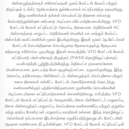
மின்னழுத்தத்தைச் சரிசெய்வதன் மூலம் மோட்டார் வேகம் மற்றும்
திருப்புதல் (டார்க்) ஆகியவற்றை துல்லியமாகக் கட்டுப்படுத்த உதவுகிறது;
இது வணிகங்கள் தங்கள் செயல்பாட்டு திறனை எவ்வாறு
மேம்படுத்துகின்றன என்பதை அடிப்படையில் மாற்றியமைக்கிறது. VFD
மோட்டார் வேகக் கட்டுப்பாட்டு அமைப்பு, நிலையான அதிர்வெண் AC
மின்சாரத்தை மாறுபட்ட அதிர்வெண் வெளியீடாக மாற்றும் மேம்பட்ட
மின்சக்தி எலக்ட்ரானிக்ஸ் மூலம் இயங்குகிறது; இதன் மூலம் ஆபரேட்டர்கள்
மோட்டார் செயல்திறனை செயல்முறை தேவைகளுக்கு நேரடியாக
ஏற்றவாறு சரிசெய்ய முடிகிறது. இதன் மையத்தில், VFD மோட்டார் வேகக்
கட்டுப்பாடு பல்ஸ்-விதைத் திருத்தம் (PWM) தொழில்நுட்பத்தைப்
பயன்படுத்தி, பூஜ்ஜியத்திலிருந்து அதிகபட்ச தரவரையிலான
மென்மையான, தடையற்ற வேக ஒழுங்குப்பாட்டை உருவாக்குகிறது. இந்த
அமைப்பு, தற்போதைய மின்னோட்டம், மின்னழுத்தம், வெப்பநிலை மற்றும்
சுமை நிலைகள் உள்ளிட்ட மோட்டார் அளவீடுகளைத் தொடர்ந்து
கண்காணிக்கும் புத்திசாலித்தனமான நுண்ணிய செயலிகளின்
அடிப்படையிலான கட்டுப்பாடுகளைக் கொண்டுள்ளது. சமீபத்திய VFD
மோட்டார் வேகக் கட்டுப்பாட்டு அலகுகளில், மிகை மின்னோட்டப் பாதுகாப்பு,
மிகை மின்னழுத்தப் பாதுகாப்பு, வெப்பநிலை கண்காணிப்பு மற்றும் குறுகிய
சுற்று தடுப்பு போன்ற உள் பாதுகாப்பு வசதிகள் உள்ளன. இந்த தொழில்நுட்ப
அம்சங்கள் நம்பகமான இயக்கத்தை உறுதிப்படுத்துவதுடன், மோட்டாரின்
ஆயுளை கணிசமாக நீட்டிக்கின்றன. VFD மோட்டார் வேகக் கட்டுப்பாட்டின்