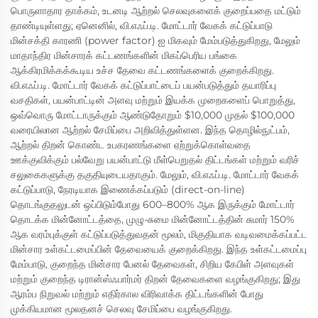
பொருளாதார தாக்கம், உடனடி ஆற்றல் செலவுகளைக் குறைப்பதை மட்டும்
தாண்டியுள்ளது; ஏனெனில், வி.எஃப்.டி. மோட்டார் வேகக் கட்டுப்பாடு
மின்சக்தி காரணி (power factor) ஐ மிகவும் மேம்படுத்துகிறது, மேலும்
மாதாந்திர மின்சாரக் கட்டணங்களின் மிகப்பெரிய பங்கை
ஆக்கிரமிக்கக்கூடிய உச்ச தேவை கட்டணங்களைக் குறைக்கிறது.
வி.எஃப்.டி. மோட்டார் வேகக் கட்டுப்பாட்டைப் பயன்படுத்தும் தயாரிப்பு
வசதிகள், பயன்பாட்டின் அளவு மற்றும் இயக்க முறைகளைப் பொறுத்து,
ஒவ்வொரு மோட்டாருக்கும் ஆண்டுதோறும் $10,000 முதல் $100,000
வரையிலான ஆற்றல் சேமிப்பை அறிவித்துள்ளன. இந்த தொழில்நுட்பம்,
ஆற்றல் திறன் கொண்ட உபகரணங்களை ஏற்றுக்கொள்வதை
ஊக்குவிக்கும் பல்வேறு பயன்பாட்டு மீள்பெறுதல் திட்டங்கள் மற்றும் வரிச்
சலுகைகளுக்கு தகுதியுடையதாகும். மேலும், வி.எஃப்.டி. மோட்டார் வேகக்
கட்டுப்பாடு, நேரடியாக இணைக்கப்படும் (direct-on-line)
தொடங்குதலுடன் ஒப்பிடும்போது 600–800% ஆக இருக்கும் மோட்டார்
தொடக்க மின்னோட்டத்தை, முழு-சுமை மின்னோட்டத்தின் சுமார் 150%
ஆக வரம்புக்குள் கட்டுப்படுத்துவதன் மூலம், மிகுதியாக வடிவமைக்கப்பட்ட
மின்சார உள்கட்டமைப்பின் தேவையைக் குறைக்கிறது. இந்த உள்கட்டமைப்பு
மேம்பாடு, குறைந்த மின்சார பேனல் தேவைகள், சிறிய கேபிள் அளவுகள்
மற்றும் குறைந்த டிரான்ஸ்ஃபார்மர் திறன் தேவைகளை வழங்குகிறது; இது
ஆரம்ப நிறுவல் மற்றும் எதிர்கால விரிவாக்க திட்டங்களின் போது
முக்கியமான மூலதனச் செலவு சேமிப்பை வழங்குகிறது.