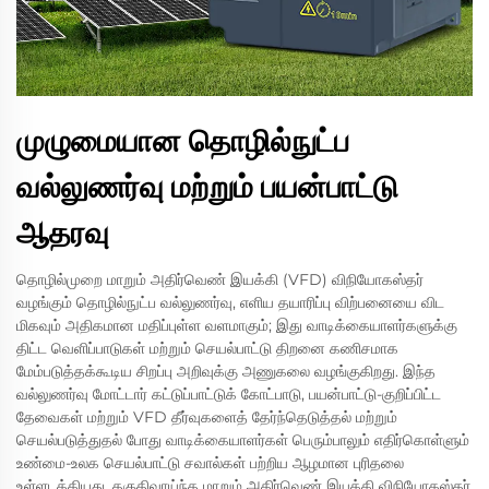
முழுமையான தொழில்நுட்ப
வல்லுணர்வு மற்றும் பயன்பாட்டு
ஆதரவு
தொழில்முறை மாறும் அதிர்வெண் இயக்கி (VFD) விநியோகஸ்தர்
வழங்கும் தொழில்நுட்ப வல்லுணர்வு, எளிய தயாரிப்பு விற்பனையை விட
மிகவும் அதிகமான மதிப்புள்ள வளமாகும்; இது வாடிக்கையாளர்களுக்கு
திட்ட வெளிப்பாடுகள் மற்றும் செயல்பாட்டு திறனை கணிசமாக
மேம்படுத்தக்கூடிய சிறப்பு அறிவுக்கு அணுகலை வழங்குகிறது. இந்த
வல்லுணர்வு மோட்டார் கட்டுப்பாட்டுக் கோட்பாடு, பயன்பாட்டு-குறிப்பிட்ட
தேவைகள் மற்றும் VFD தீர்வுகளைத் தேர்ந்தெடுத்தல் மற்றும்
செயல்படுத்துதல் போது வாடிக்கையாளர்கள் பெரும்பாலும் எதிர்கொள்ளும்
உண்மை-உலக செயல்பாட்டு சவால்கள் பற்றிய ஆழமான புரிதலை
உள்ளடக்கியது. தகுதிவாய்ந்த மாறும் அதிர்வெண் இயக்கி விநியோகஸ்தர்