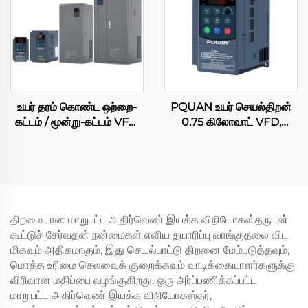
உயர் தரம் கொண்ட ஒற்றை-
PQUAN உயர் செயல்திறன்
கட்டம் / மூன்று-கட்டம் VFD,
0.75 கிலோவாட் VFD,
220 வோல்ட் / 380 வோல்ட்
வெக்டர் கட்டுப்பாடுடன்
AC இயக்கி, 630 கிலோவாட்
தொழில்துறை பம்புகள் மற்றும்
மாறும் அதிர்வெண் மாற்றி,
விசிறிகளுக்காக, CE
PWM கட்டுப்பாடு – AC
சான்றளிக்கப்பட்டது
மோட்டார் மற்றும்
கம்பிரசருக்காக
திறமையான மாறுபட்ட அதிர்வெண் இயக்க விநியோகஸ்தருடன்
கூட்டுச் சேர்வதன் நன்மைகள் எளிய தயாரிப்பு வாங்குதலை விட
மிகவும் அதிகமாகும், இது செயல்பாட்டு திறனை மேம்படுத்தவும்,
மொத்த உரிமை செலவைக் குறைக்கவும் வாடிக்கையாளர்களுக்கு
விரிவான மதிப்பை வழங்குகிறது. ஒரு அர்ப்பணிக்கப்பட்ட
மாறுபட்ட அதிர்வெண் இயக்க விநியோகஸ்தர்,