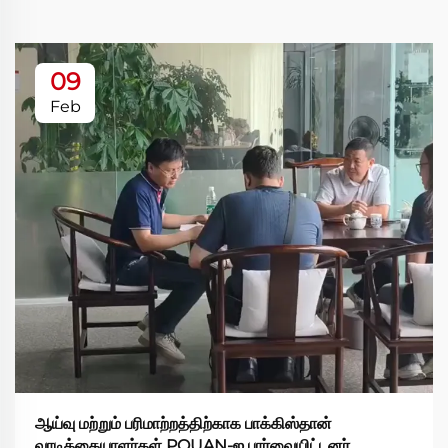
09
Feb
ஆய்வு மற்றும் பரிமாற்றத்திற்காக பாக்கிஸ்தான்
வாடிக்கையாளர்கள் PQUAN-ஐ பார்வையிட்டனர்