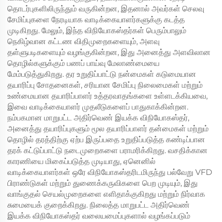
தொடர்புகளிலிருந்தும் வருகின்றன, இதனால் அவர்கள் செலவு
சேமிப்புகளை நேரடியாக வாடிக்கையாளர்களுக்கு கடத்த
முடிகிறது. மேலும், இந்த விநியோகஸ்தர்கள் பெரும்பாலும்
நெகிழ்வான கட்டண விதிமுறைகளையும், அளவு
தள்ளுபடிகளையும் வழங்குகின்றன, இது அனைத்து அளவிலான
தொழில்களுக்கும் பணப் பாய்வு மேலாண்மையை
மேம்படுத்துகிறது. தர உறுதிப்பாட்டு நன்மைகள் கடுமையான
தயாரிப்பு சோதனைகள், சரியான சேமிப்பு நிலைமைகள் மற்றும்
உண்மையான தயாரிப்பாளர் உத்தரவாதங்களை உள்ளடக்கியவை,
இவை வாடிக்கையாளர் முதலீடுகளைப் பாதுகாக்கின்றன.
நம்பகமான மாறுபட்ட அதிர்வெண் இயக்க விநியோகஸ்தர்,
அனைத்து தயாரிப்புகளும் மூல தயாரிப்பாளர் தன்மைகள் மற்றும்
தொழில் தரத்திற்கு ஏற்ப இருப்பதை உறுதிப்படுத்த கண்டிப்பான
தரக் கட்டுப்பாட்டு நடைமுறைகளை பராமரிக்கிறது. வசதிக்கான
காரணியை மிகைப்படுத்த முடியாது, ஏனெனில்
வாடிக்கையாளர்கள் ஒரே விநியோகஸ்தரிடமிருந்து பல்வேறு VFD
பிராண்டுகள் மற்றும் துணைக்கருவிகளை பெற முடியும், இது
வாங்குதல் செயல்முறைகளை எளிதாக்குகிறது மற்றும் நிர்வாக
சுமையைக் குறைக்கிறது. நிலைத்த மாறுபட்ட அதிர்வெண்
இயக்க விநியோகஸ்தர் வலையமைப்புகளால் வழங்கப்படும்