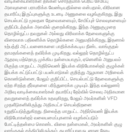
வாடிக்கையாளர்கள் தங்கள் சொந்தமாக பெரிய சேமிப்பு
அளவுகளை பராமரிக்க வேண்டியதில்லை என்பதால், விரிவான
தயாரிப்பு இருப்புகளுக்கு உடனடி அணுகலை வழங்குகிறது, இது
செயல்பாட்டு மூலதன தேவைகளையும், சேமிப்புச் செலவுகளையும்
குறிப்பிடத்தக்க அளவில் குறைக்கிறது. இந்த அணுகுமுறை
தொழில்நுட்ப தவறுகள் அல்லது விரிவாக்க தேவைகளுக்கு
விரைவாக பதிலளிக்க தொழில்களை அனுமதிக்கிறது, இதனால்
உற்பத்தி அட்டவணைகளை பாதிக்கக்கூடிய நீண்ட வாங்குதல்
தாமதங்களைத் தவிர்க்க முடிகிறது. வல்லுநர் தொழில்நுட்ப
ஆதரவு மற்றொரு முக்கிய நன்மையாகும், ஏனெனில் அனுபவம்
மிகுந்த மாறுபட்ட அதிர்வெண் இயக்க விநியோகஸ்தர் குழுக்கள்
இயக்க கட்டுப்பாட்டு பயன்பாடுகள் குறித்து ஆழமான அறிவைக்
கொண்டுள்ளன, மேலும் குறிப்பிட்ட செயல்பாட்டு தேவைகளுக்கு
ஏற்ற சிறந்த தீர்வுகளை பரிந்துரைக்க முடியும். இந்த வல்லுணர்
அறிவு வாடிக்கையாளர்கள் தயாரிப்பு தேர்வில் செலவு அதிகமான
தவறுகளைத் தவிர்க்க உதவுகிறது, மேலும் அவர்களின் VFD
முதலீடுகளிலிருந்து அதிகபட்ச செயல்திறனை
உறுதிப்படுத்துகிறது. நிலைத்த மாறுபட்ட அதிர்வெண் இயக்க
விநியோகஸ்தர் வலையமைப்புகளால் வழங்கப்படும்
போட்டித்தன்மை கொண்ட விலை நன்மைகள், அவர்களின் குழு
வாங்குதல் சக்தியிலிருந்தும், தயாரிப்பாளருடனான நேரடி