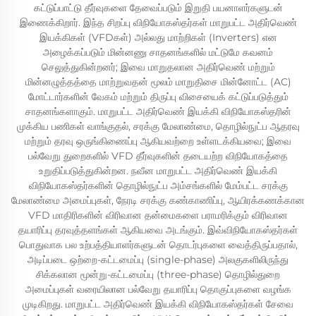
கட்டுப்பாட்டு தீர்வுகளை தேவைப்படும் இறுதி பயனாளர்களுடன்
இணைக்கிறார். இந்த சிறப்பு விநியோகஸ்தர்கள் மாறுபட்ட அதிர்வெண்
இயக்கிகள் (VFDகள்) அல்லது மாற்றிகள் (Inverters) என
அழைக்கப்படும் மின்னணு சாதனங்களில் மட்டுமே கவனம்
செலுத்துகின்றனர்; இவை மாறுதலான அதிர்வெண் மற்றும்
மின்னழுத்தத்தை மாற்றுவதன் மூலம் மாறுதிசை மின்னோட்ட (AC)
மோட்டார்களின் வேகம் மற்றும் திருப்பு விசையைக் கட்டுப்படுத்தும்
சாதனங்களாகும். மாறுபட்ட அதிர்வெண் இயக்கி விநியோகஸ்தரின்
முக்கிய பணிகள் வாங்குதல், சரக்கு மேலாண்மை, தொழில்நுட்ப ஆதரவு
மற்றும் தரவு ஒருங்கிணைப்பு ஆகியவற்றை உள்ளடக்கியவை; இவை
பல்வேறு துறைகளில் VFD தீர்வுகளின் தடையற்ற விநியோகத்தை
உறுதிப்படுத்துகின்றன. நவீன மாறுபட்ட அதிர்வெண் இயக்கி
விநியோகஸ்தர்களின் தொழில்நுட்ப அம்சங்களில் மேம்பட்ட சரக்கு
மேலாண்மை அமைப்புகள், நேரடி சரக்கு கண்காணிப்பு, ஆயிரக்கணக்கான
VFD மாதிரிகளின் விரிவான தன்மைகளை பராமரிக்கும் விரிவான
தயாரிப்பு தரவுத்தளங்கள் ஆகியவை அடங்கும். இவ்விநியோகஸ்தர்கள்
பொதுவாக பல உற்பத்தியாளர்களுடன் தொடர்புகளை வைத்திருப்பதால்,
அடிப்படை ஒற்றை-கட்டமைப்பு (single-phase) அலகுகளிலிருந்து
சிக்கலான மூன்று-கட்டமைப்பு (three-phase) தொழில்துறை
அமைப்புகள் வரையிலான பல்வேறு தயாரிப்பு தொகுப்புகளை வழங்க
முடிகிறது. மாறுபட்ட அதிர்வெண் இயக்கி விநியோகஸ்தர்கள் சேவை