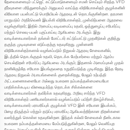
தேவைகளையும் பட்ஜெட் கட்டுப்பாடுகளையும் சமன் செய்யும் சிறந்த VFD
தீர்வுகளை பரிந்துரைக்கும் அனுபவம் வாய்ந்த விநியோகஸ்தர் குழுக்களின்
விரிவான பயன்பாட்டு பொறியியல் ஆதரவுடன் தொடங்குகின்றன. தரமான
மாறுபடும் அதிர்வெண் இயக்கி விநியோகஸ்தர், முன்விற்பனை ஆதரவை
வழங்குகிறார்; இதில் அமைப்பு வடிவமைப்பு உதவி, ஒத்துழைப்பு சரிபார்ப்பு
மற்றும் செலவு-பயன் பகுப்பாய்வு ஆகியவை அடங்கும். இது
வாடிக்கையாளர்கள் தங்கள் மோட்டார் கட்டுப்பாட்டு முதலீடுகள் குறித்து
தகுந்த முடிவுகளை எடுப்பதற்கு உதவுகிறது. முன்னணி
விநியோகஸ்தர்களால் வழங்கப்படும் நிறுவல் ஆதரவு சேவைகளில்,
இடத்தில் தொடங்குதல் உதவி, தொடக்க மேற்பார்வை மற்றும் ஆரம்ப
செயல்திறன் சரிபார்ப்பு ஆகியவை அடங்கும்; இதனால் அமைப்புகள் முதல்
நாளிலிருந்தே சரியாக இயங்குவதை உறுதிப்படுத்த முடிகிறது. இந்த நேரடி
ஆதரவு நிறுவல் அபாயங்களைக் குறைக்கிறது, மேலும் உற்பத்தி
அட்டவணைகளையோ அல்லது உபகரண நம்பகத்தன்மையையோ
பாதிக்கக்கூடிய விலையுயர்ந்த தொடக்க சிக்கல்களை
வாடிக்கையாளர்கள் தவிர்க்க உதவுகிறது. அறிவு சார்ந்த VFD
விநியோகஸ்தர் பணியாளர்களால் வழங்கப்படும் பயிற்சி நிகழ்ச்சிகள்,
வாடிக்கையாளர் பராமரிப்புக் குழுக்கள் VFD இன் சரியான இயக்கம்,
பிழை திருத்தம் மற்றும் தடுப்பு பராமரிப்பு ஆகியவற்றிற்கான திறன்களை
வளர்த்துக் கொள்ள உதவுகின்றன. இந்தக் கல்வி சேவைகள் நீண்டகால
உபகரண நம்பகத்தன்மையை மேம்படுத்துகின்றன, மேலும் வெளிப்புற
சேவை அழைப்புகளின் தேவையைக் குறைக்கின்றன. உற்பத்தியாளர்