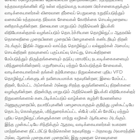
உத்தரவாதங்களின் கீழ் உள்ள எந்தவொரு உபகரண பிரச்சனைகளுக்கும்
வாடிக்கையாளர்கள் விரைவான தீர்வைப் பெறுவதை உறுதிப்படுத்தும்
வகையில் உத்தரவாத நிர்வாக சேவைகள் கோரிக்கை செயல்முறையை
எளிதாக்குகின்றன. நிலையான மாறுபடும் அதிர்வெண் இயக்கி
விநியோகஸ்தரால் வழங்கப்படும் தொடர்ச்சியான தொழில்நுட்ப ஆதரவில்
தொலைநிலை முறையிலான முறையில் பிழைகளைக் கண்டறியும் திறன்
அடங்கும்; இதில் அனுபவம் வாய்ந்த தொழில்நுட்ப வல்லுநர்கள் அமைப்பு
செயல்திறன் தரவுகளைப் பகுப்பாய்வு செய்து, செயல்திறனை
மேம்படுத்தும் திருத்தங்களையும் தடுப்பு பராமரிப்பு நடவடிக்கைகளையும்
பரிந்துரைக்கின்றனர். மறுசீரமைப்பு மற்றும் மேம்படுத்தல் சேவைகள்,
வாடிக்கையாளர்கள் தங்கள் தற்போதைய நிறுவல்களை புதிய VFD
தொழில்நுட்பங்களுடன் நவீனமயமாக்க உதவுகின்றன; இவை மேம்பட்ட
திறன், மேம்பட்ட அம்சங்கள் அல்லது சிறந்த ஒருங்கிணைப்பு திறன்களை
வழங்குகின்றன. திறன்மிகு மாறுபடும் அதிர்வெண் இயக்கி விநியோகஸ்தர்
நிறுவனங்களால் கடைபிடிக்கப்படும் வாழ்க்கை சுழற்சி மேலாண்மை
அணுகுமுறையில், தயாரிப்புகளின் பழைமையாகுதல் குறித்து முன்கூட்டியே
தொடர்பு கொள்ளுதல், பரிந்துரைக்கப்பட்ட ஸ்பேர் பார்ட்ஸ் சேமிப்பு மற்றும்
புதிய தொழில்நுட்பங்களுக்கான மாற்று வழிகள் ஆகியவை அடங்கும்.
இந்த முன்கூட்டியே சிந்திக்கும் ஆதரவு, வாடிக்கையாளர்கள் உபகரண
மாற்றங்களை திட்டமிட்டு மேற்கொள்ள உதவுகிறது – அதாவது அவசரத்தில்
அல்ல, ஆனால் முறையான முறையில்; இது மூலதன செலவுகளை