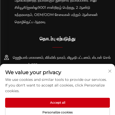
ஆகியவற்றைத் தயாரிக்கும் துறைசார் தயாரிப்பாளர். சிஇ/
சிக்யூசி/ஐஎஸ்ஓ9001 சான்றிதழ் பெற்றது, 2 ஆண்டு
உத்தரவாதம், OEM/ODM சேவைகள் மற்றும் ஆன்லைன்
தொழில்நுட்ப ஆதரவு.
தொடர்பு ஏற்படுத்து
ஜெஜியாங் மாகாணம், லீக்விங் நகரம், லியூஷி பட்டணம், ஸ்டான் செங்
சாலை, எண் 555
We value your privacy
+86-13695814656
We use cookies and similar tools to provide our services.
If you don't want to accept all cookies, click Personalize
[email protected]
cookies.
Accept all
காப்புரிமை © 2026 செஜியாங் பிகுவான் தொழில்நுட்பம் கோ., லிட். அனைத்து
உரிமைகளும் பாதுகாக்கப்பட்டவை.
தனியுரிமைக் கொள்கை
Personalize cookies