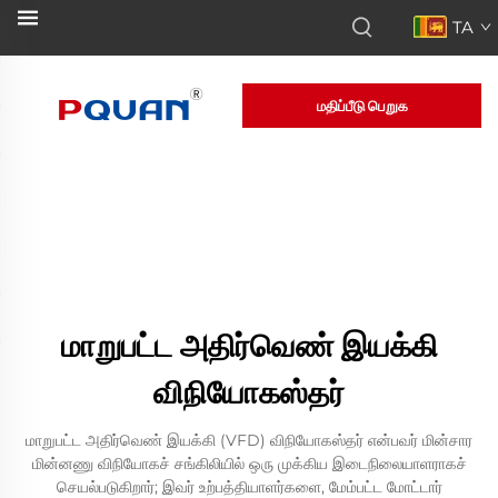
TA
மதிப்பீடு பெறுக
மாறுபட்ட அதிர்வெண் இயக்கி
விநியோகஸ்தர்
மாறுபட்ட அதிர்வெண் இயக்கி (VFD) விநியோகஸ்தர் என்பவர் மின்சார
மின்னணு விநியோகச் சங்கிலியில் ஒரு முக்கிய இடைநிலையாளராகச்
செயல்படுகிறார்; இவர் உற்பத்தியாளர்களை, மேம்பட்ட மோட்டார்