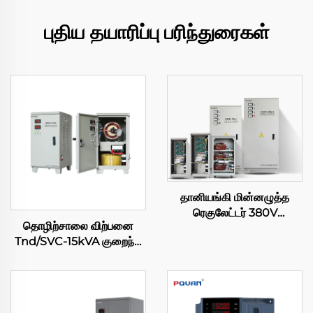
புதிய தயாரிப்பு பரிந்துரைகள்
தானியங்கி மின்னழுத்த
ரெகுலேட்டர் 380V
தொழிற்சாலை விற்பனை
15/20/40/50/60/80/100kVA
Tnd/SVC-15kVA குறைந்த
TNS/SVC மூன்று கட்ட
மின்னழுத்த ஸ்டேபிலைசர்
ஸ்டேபிலைசர் தொழில்முறை
தானியங்கி ரெகுலேட்டர் AC
மின்னழுத்த ரெகுலேட்டர்
220V உயர்-திறன் SVC