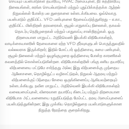
செய்யும் பயன்பாடுகள் தயாரிப்பு, HVAC அமைப்புகள், நீர் சுத்திகரிப்பு
நிலையங்கள், சுரங்க செயல்பாடுகள் மற்றும் புதுப்பிக்கத்தக்க ஆற்றல்
நிறுவல்கள் போன்ற பல துறைகளை உள்ளடக்கியவை. ஒவ்வொரு
பயன்பாடும் குறிப்பிட்ட VFD பண்புகளை தேவைப்படுத்துகிறது – எ.கா.,
குறிப்பிட்ட மின்திறன் தரவரைகள், சூழல் பாதுகாப்பு நிலைகள், தகவல்
தொடர்பு நெறிமுறைகள் மற்றும் பாதுகாப்பு சான்றிதழ்கள். ஒரு
திறமையான மாறுபட்ட அதிர்வெண் இயக்கி விநியோகஸ்தர்,
வாடிக்கையாளரின் தேவைகளை ஏற்ற VFD தீர்வுகளுடன் பொருத்துவதில்
வல்லவராக இருக்கிறார்; இதில் மோட்டார் ஒத்திசைவு, சுமை பண்புகள்,
சூழல் நிலைகள் மற்றும் ஒழுங்குமுறை ஒத்திசைவு போன்ற காரணிகள்
கவனத்தில் கொள்ளப்படுகின்றன. விநியோகஸ்தரின் பங்கு எளிய தயாரிப்பு
விற்பனையை மட்டுமே சார்ந்தது அல்ல; இது விற்பனைக்கு முந்தைய
ஆலோசனை, தொழில்நுட்ப வழிகாட்டுதல், நிறுவல் ஆதரவு மற்றும்
விற்பனைக்குப் பிந்தைய சேவை ஒருங்கிணைப்பு ஆகியவற்றையும்
உள்ளடக்கியது. நவீன மாறுபட்ட அதிர்வெண் இயக்கி விநியோகஸ்தர்
வலையமைப்புகள், விரைவான தயாரிப்பு கிடைப்பு மற்றும் திறமையான
விநியோக அட்டவணையை உறுதிப்படுத்த மேம்பட்ட தரவு அமைப்புகளைப்
பயன்படுத்துகின்றன; இது முக்கிய தொழில்துறை பயன்பாடுகளுக்கான
நிறுத்த நேரத்தை குறைக்கிறது.