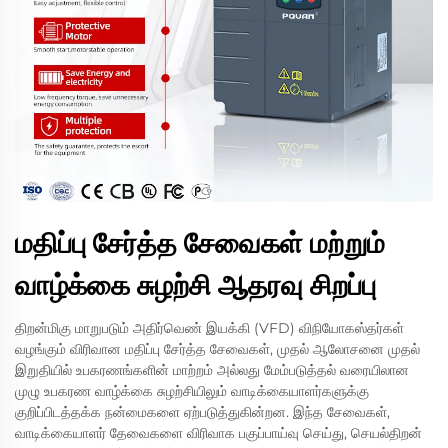
மதிப்பு சேர்த்த சேவைகள் மற்றும்
வாழ்க்கை சுழற்சி ஆதரவு சிறப்பு
திறன்மிகு மாறுபடும் அதிர்வெண் இயக்கி (VFD) விநியோகஸ்தர்கள்
வழங்கும் விரிவான மதிப்பு சேர்த்த சேவைகள், முதல் ஆலோசனை முதல்
இறுதியில் உபகரணங்களின் மாற்றம் அல்லது மேம்படுத்தல் வரையிலான
முழு உபகரண வாழ்க்கை சுழற்சியிலும் வாடிக்கையாளர்களுக்கு
குறிப்பிடத்தக்க நன்மைகளை ஏற்படுத்துகின்றன. இந்த சேவைகள்,
வாடிக்கையாளர் தேவைகளை விரிவாக பகுப்பாய்வு செய்து, செயல்திறன்