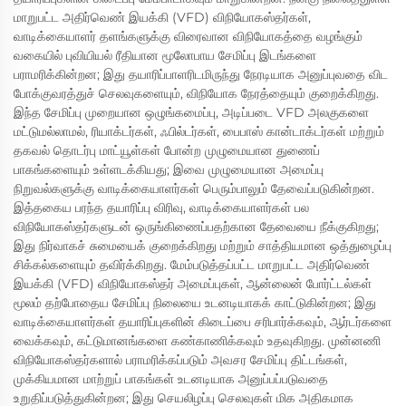
மாறுபட்ட அதிர்வெண் இயக்கி (VFD) விநியோகஸ்தர்கள்,
வாடிக்கையாளர் தளங்களுக்கு விரைவான விநியோகத்தை வழங்கும்
வகையில் புவியியல் ரீதியான மூலோபாய சேமிப்பு இடங்களை
பராமரிக்கின்றன; இது தயாரிப்பாளரிடமிருந்து நேரடியாக அனுப்புவதை விட
போக்குவரத்துச் செலவுகளையும், விநியோக நேரத்தையும் குறைக்கிறது.
இந்த சேமிப்பு முறையான ஒழுங்கமைப்பு, அடிப்படை VFD அலகுகளை
மட்டுமல்லாமல், ரியாக்டர்கள், ஃபில்டர்கள், பைபாஸ் கான்டாக்டர்கள் மற்றும்
தகவல் தொடர்பு மாட்யூள்கள் போன்ற முழுமையான துணைப்
பாகங்களையும் உள்ளடக்கியது; இவை முழுமையான அமைப்பு
நிறுவல்களுக்கு வாடிக்கையாளர்கள் பெரும்பாலும் தேவைப்படுகின்றன.
இத்தகைய பரந்த தயாரிப்பு விரிவு, வாடிக்கையாளர்கள் பல
விநியோகஸ்தர்களுடன் ஒருங்கிணைப்பதற்கான தேவையை நீக்குகிறது;
இது நிர்வாகச் சுமையைக் குறைக்கிறது மற்றும் சாத்தியமான ஒத்துழைப்பு
சிக்கல்களையும் தவிர்க்கிறது. மேம்படுத்தப்பட்ட மாறுபட்ட அதிர்வெண்
இயக்கி (VFD) விநியோகஸ்தர் அமைப்புகள், ஆன்லைன் போர்ட்டல்கள்
மூலம் தற்போதைய சேமிப்பு நிலையை உடனடியாகக் காட்டுகின்றன; இது
வாடிக்கையாளர்கள் தயாரிப்புகளின் கிடைப்பை சரிபார்க்கவும், ஆர்டர்களை
வைக்கவும், கட்டுமானங்களை கண்காணிக்கவும் உதவுகிறது. முன்னணி
விநியோகஸ்தர்களால் பராமரிக்கப்படும் அவசர சேமிப்பு திட்டங்கள்,
முக்கியமான மாற்றுப் பாகங்கள் உடனடியாக அனுப்பப்படுவதை
உறுதிப்படுத்துகின்றன; இது செயலிழப்பு செலவுகள் மிக அதிகமாக