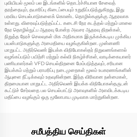
புவியியல் மூலம் பல இடங்களில் தொடர்ச்சியான சேவைத்
தரத்தையும், தயாரிப்பு கிடைப்பையும் உறுதிப்படுத்துகிறது, இது
பரவிய செயல்பாடுகளைக் கொண்ட தொழில்களுக்கு ஆதரவாக
உள்ளது. விரைவுப்படுத்தப்பட்ட கடைசி நேர கடத்தல் மற்றும் மாலை
நேர தொழில்நுட்ப ஆதரவு போன்ற அவசர ஆதரவு திறன்கள்,
நிறுத்த நேரச் செலவுகள் மிக அதிகமாக இருக்கக்கூடிய முக்கிய
பயன்பாடுகளுக்கு அமைதியை வழங்குகின்றன. முன்னணி
மாறுபட்ட அதிர்வெண் இயக்க விநியோகஸ்தர் நிறுவனங்களால்
வழங்கப்படும் பயிற்சி மற்றும் கல்வி நிகழ்ச்சிகள், வாடிக்கையாளர்
பணியாளர்கள் VFD செயல்திறனை மேம்படுத்தவும், சரியான
இயக்கம் மற்றும் பராமரிப்பு நடைமுறைகள் மூலம் உபகரணங்களின்
ஆயுளை நீட்டிக்கவும் உதவுகின்றன. இந்த விரிவான நன்மைகள்,
திறமையான மாறுபட்ட அதிர்வெண் இயக்க விநியோகஸ்தருடன்
கூட்டுச் சேர்வதை பல செயல்பாட்டு அளவுகளில் அளவிடக்கூடிய
மதிப்பை வழங்கும் ஒரு மூலோபாய முடிவாக மாற்றுகின்றன.
சமீபத்திய செய்திகள்