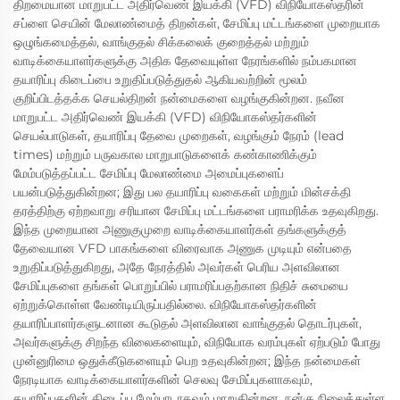
திறமையான மாறுபட்ட அதிர்வெண் இயக்கி (VFD) விநியோகஸ்தரின்
சப்ளை செயின் மேலாண்மைத் திறன்கள், சேமிப்பு மட்டங்களை முறையாக
ஒழுங்கமைத்தல், வாங்குதல் சிக்கலைக் குறைத்தல் மற்றும்
வாடிக்கையாளர்களுக்கு அதிக தேவையுள்ள நேரங்களில் நம்பகமான
தயாரிப்பு கிடைப்பை உறுதிப்படுத்துதல் ஆகியவற்றின் மூலம்
குறிப்பிடத்தக்க செயல்திறன் நன்மைகளை வழங்குகின்றன. நவீன
மாறுபட்ட அதிர்வெண் இயக்கி (VFD) விநியோகஸ்தர்களின்
செயல்பாடுகள், தயாரிப்பு தேவை முறைகள், வழங்கும் நேரம் (lead
times) மற்றும் பருவகால மாறுபாடுகளைக் கண்காணிக்கும்
மேம்படுத்தப்பட்ட சேமிப்பு மேலாண்மை அமைப்புகளைப்
பயன்படுத்துகின்றன; இது பல தயாரிப்பு வகைகள் மற்றும் மின்சக்தி
தரத்திற்கு ஏற்றவாறு சரியான சேமிப்பு மட்டங்களை பராமரிக்க உதவுகிறது.
இந்த முறையான அணுகுமுறை வாடிக்கையாளர்கள் தங்களுக்குத்
தேவையான VFD பாகங்களை விரைவாக அணுக முடியும் என்பதை
உறுதிப்படுத்துகிறது, அதே நேரத்தில் அவர்கள் பெரிய அளவிலான
சேமிப்புகளை தங்கள் பொறுப்பில் பராமரிப்பதற்கான நிதிச் சுமையை
ஏற்றுக்கொள்ள வேண்டியிருப்பதில்லை. விநியோகஸ்தர்களின்
தயாரிப்பாளர்களுடனான கூடுதல் அளவிலான வாங்குதல் தொடர்புகள்,
அவர்களுக்கு சிறந்த விலைகளையும், விநியோக வரம்புகள் ஏற்படும் போது
முன்னுரிமை ஒதுக்கீடுகளையும் பெற உதவுகின்றன; இந்த நன்மைகள்
நேரடியாக வாடிக்கையாளர்களின் செலவு சேமிப்புகளாகவும்,
தயாரிப்புகளின் கிடைப்பு மேம்பாடாகவும் மாறுகின்றன. நன்கு நிலைத்துள்ள