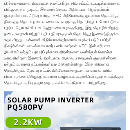
பிரச்சனைகளை விரைவாக கண்டறிந்து, சரிசெய்யும் நடவடிக்கைகளை
பரிந்துரைக்க முடியும், இதனால் செலவு அதிகமான நிறுத்தங்கள்
குறைகின்றன. அறிவு சார்ந்த VFD விநியோகஸ்தருடனான தொடர்ந்து
நிலைத்த தொடர்பு, வாடிக்கையாளர்களுக்கு தொழில்நுட்ப மேம்பாடுகள்
பற்றிய தொடர்ச்சியான அணுகலை வழங்குகிறது; இது தொழில் சிறந்த
நடைமுறைகள் மற்றும் புதிய தீர்வுகளுடன் தொடர்ந்து இணைந்திருக்க
உதவுகிறது. முன்னணி விநியோகஸ்தர்களால் வழங்கப்படும் பயிற்சி
நிகழ்ச்சிகள், வாடிக்கையாளர் பணியாளர்கள் VFD இன் சரியான
இயக்கம் மற்றும் பராமரிப்புக்கான திறன்களை வளர்த்துக் கொள்ள
உதவுகின்றன; இதனால் நீண்டகால ஆதரவு செலவுகள் குறைகின்றன
மற்றும் உபகரண நம்பகத்தன்மை அதிகரிக்கிறது. இந்த விரிவான
தொழில்நுட்ப ஆதரவு சட்டம், விநியோகஸ்தருடனான உறவை எளிய
பரிவர்த்தனையிலிருந்து உபகரண வாழ்க்கை சுழற்சியின் முழு காலத்திலும்
தொடர்ந்து மதிப்பு தரும் ஒரு முக்கிய கூட்டுறவாக மாற்றுகிறது.