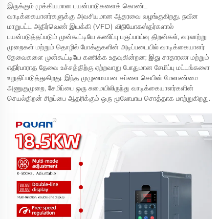
இருக்கும் முக்கியமான பயன்பாடுகளைக் கொண்ட
வாடிக்கையாளர்களுக்கு அவசியமான ஆதரவை வழங்குகிறது. நவீன
மாறுபட்ட அதிர்வெண் இயக்கி (VFD) விநியோகஸ்தர்களால்
பயன்படுத்தப்படும் முன்கூட்டியே கணிப்பு பகுப்பாய்வு திறன்கள், வரலாற்று
முறைகள் மற்றும் தொழில் போக்குகளின் அடிப்படையில் வாடிக்கையாளர்
தேவைகளை முன்கூட்டியே கணிக்க உதவுகின்றன; இது சாதாரண மற்றும்
எதிர்பாராத தேவை உச்சத்திற்கு ஏற்றவாறு போதுமான சேமிப்பு மட்டங்களை
உறுதிப்படுத்துகிறது. இந்த முழுமையான சப்ளை செயின் மேலாண்மை
அணுகுமுறை, சேமிப்பை ஒரு சுமையிலிருந்து வாடிக்கையாளர்களின்
செயல்திறன் சிறப்பை ஆதரிக்கும் ஒரு மூலோபாய சொத்தாக மாற்றுகிறது.