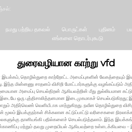
்சல்:
நமது பற்றிய தகவல்
பொருட்கள்
புதினம்
ப
எங்களை தொடர்புகூடு
துரைவழியான காற்று vfd
் இயக்கம், தொழில்துறை காற்றோட்ட அமைப்புகளின் வேகத்தையும் இய
ிறது. இந்த மின்னணு சாதனம் விசிறி மோட்டார்களுக்கு வழங்கப்படும் அ
 முழுமையான அமைப்பு செயல்திறன் ஆகியவற்றின் மீது துல்லியமான கட்ட
கும் இடையே ஒரு புத்திசாலித்தனமான இடைமுகமாகச் செயல்படுகிறது;
 மாறும் அதிர்வெண் வெளியீடாக மாற்றுகிறது. நவீன தொழில்துறை வ
 மூலம் இயக்குநர்கள் சிக்கலான கட்டுப்பாட்டு வரிசைகளை நிரலா
நிலைகளுக்கு தானியங்கி பதில்களைச் செயல்படுத்தலாம். இந்த இயக்
காணிப்பு மற்றும் தவறு முறையியல் ஆகியவற்றை உள்ளடக்கியவை – 