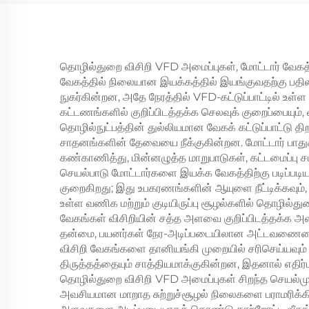
IP20 பாதுகாப்பு அடைப்பு,
அதிர
திண்ம-நிலை
கட்டு
தொழில்நுட்பம் – திறம்பட
மற்
மின்சக்தியைப்
தொழில்துறை விசிறி VFD அமைப்புகள், மோட்டார் வேகத
வேகத்தில் நிலையான இயக்கத்தில் இயங்குவதற்கு பதிலா
பயன்படுத்துவதற்காக
நுகர்கின்றன, அதே நேரத்தில் VFD-கட்டுப்பாட்டில் உள
கட்டணங்களில் குறிப்பிடத்தக்க செலவுக் குறைப்பையும்
தொழில்நுட்பத்தின் துல்லியமான வேகக் கட்டுப்பாட்டு திறன
சாதனங்களின் தேவையை நீக்குகின்றன. மோட்டார் பாது
கண்காணித்து, மின்னழுத்த மாறுபாடுகள், கட்டமைப்பு 
செயல்பாடு மோட்டார்களை இயக்க வேகத்திற்கு படிப்படிய
குறைகிறது; இது உபகரணங்களின் ஆயுளை நீட்டிக்கவும், 
உள்ள வணிக மற்றும் குடியிருப்பு சூழல்களில் தொழில்த
வேகங்கள் விசிறியின் சத்த அளவை குறிப்பிடத்தக்க அ
தன்மை, பயனர்கள் நேர-அடிப்படையிலான அட்டவணையை ச
விசிறி வேகங்களை தானியங்கி முறையில் சரிசெய்யவும்
திருத்தத்தையும் சாத்தியமாக்குகின்றன, இதனால் எதிர்பா
தொழில்துறை விசிறி VFD அமைப்புகள் சிறந்த செயல்முற
அவசியமான மாறாத சுற்றுச்சூழல் நிலைகளை பராமரிக்கிறத