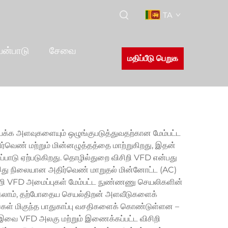
TA
யன்பாடு
சேவை
மதிப்பீடு பெறுக
க்க அளவுகளையும் ஒழுங்குபடுத்துவதற்கான மேம்பட்ட
திர்வெண் மற்றும் மின்னழுத்தத்தை மாற்றுகிறது, இதன்
ுப்பாடு ஏற்படுகிறது. தொழில்துறை விசிறி VFD என்பது
 இது நிலையான அதிர்வெண் மாறுதல் மின்னோட்ட (AC)
ிசிறி VFD அமைப்புகள் மேம்பட்ட நுண்ணணு செயலிகளின்
க்கலாம், தற்போதைய செயல்திறன் அளவீடுகளைக்
கங்கள் மிகுந்த பாதுகாப்பு வசதிகளைக் கொண்டுள்ளன –
இவை VFD அலகு மற்றும் இணைக்கப்பட்ட விசிறி