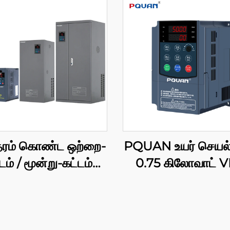
 தரம் கொண்ட ஒற்றை-
PQUAN உயர் செயல்
டம் / மூன்று-கட்டம்
0.75 கிலோவாட் V
 220 வோல்ட் / 380
வெக்டர் கட்டுப்பாட
ட் AC இயக்கி, 630
தொழில்துறை பம்பு
கிலோவாட் மாறும்
மற்றும் விசிறிகளுக