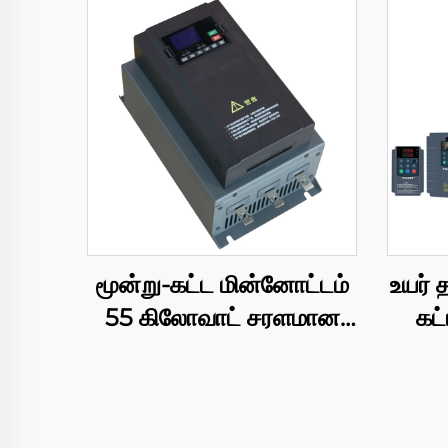
மூன்று-கட்ட மின்னோட்டம்
உயர்
55 கிலோவாட் சரளமான
கட்
மென்மையான தொடங்கும்
VFD,
மோட்டார் தொடங்கி,
வோல்
RS485 தகவல் பரிமாற்றம்,