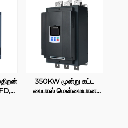
திறன்
350KW மூன்று கட்ட
FD,
பைபாஸ் மென்மையான
ுடன்
தொடங்கும் சாதனம் –
கள்
இயந்திரத்திற்கான
்காக,
அறிவுசார் கட்டுப்பாடு,