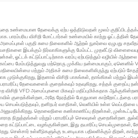
்வெண் மாற்றி, PWM
CE சான்றளிக்கப்பட
ப்பாடு – AC மோட்டார்
றும் கம்பிரசருக்காக
்தை உண்மையான தேவைக்கு ஏற்ப ஒத்திடுவதன் மூலம் குறிப்பிடத்தக்
க. பாரம்பரிய விசிறி மோட்டார்கள் உண்மையில் காற்று ஓட்டத்தின் 
்ள அமைப்புகள் பகுதி சுமை நிலைகளில் ஆற்றல் நுகர்வை ஏழுபது சதவீத
, வசதிகளை இயக்கும் நிர்வாகிகளுக்கு மேம்பட்ட முதலீட்டு விளைவைய
்கள், ஓட்டக் கட்டுப்பாட்டிற்காக வரம்பு ஏற்படுத்தும் வழியில் ஆற்றலை 
காப்பை மேம்படுத்துவது மற்றொரு முக்கிய நன்மையாகும், ஏனெனில்
சமநிலையின்மை மற்றும் அதிகச் சுமை நிலைகளிலிருந்து ஏற்படும் சே
ாக முடுக்குகிறது, இதனால் விசிறி பாகங்கள், தாங்கிகள் மற்றும் இ
பராமரிப்பு தேவைகளைக் குறைக்கவும் உதவுகிறது. சத்தக் குறைப்பு 
ுறை விசிறி VFD அமைப்புகளை மிகவும் மதிப்புமிக்கதாக ஆக்குகின்றன
ளவில் குறைக்கின்றன, அதே நேரத்தில் போதுமான காற்றோட்டத்தை பரா
ெயல்படுத்தவும், தனிநபர் வசதிகள், வெளியில் உள்ள வெப்பநிலை 
 அனுமதிக்கிறது. தொலைநிலை கண்காணிப்பு திறன்கள், முன்கூட்டியே
ராத நிறுத்தங்கள் மற்றும் பராமரிப்புச் செலவுகள் குறைகின்றன. துல்ல
ை கட்டுப்பாட்டை வழங்குகின்றன, இது தயாரிப்பு செயல்முறைகள், சேம
ு. சென்சார் உள்ளீடுகளுக்கு உடனடியாக பதிலளிக்கும் திறன், காற்று