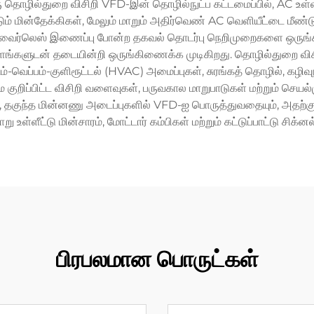
ொழில்துறை விசிறி VFD-இன் தொழில்நுட்ப கட்டமைப்பில், AC உள்ளீட
 மின்தேக்கிகள், மேலும் மாறும் அதிர்வெண் AC வெளியீட்டை மீண்டும
ும் வைர்லெஸ் இணைப்பு போன்ற தகவல் தொடர்பு நெறிமுறைகளை ஒருங
ளங்களுடன் தடையின்றி ஒருங்கிணைக்க முடிகிறது. தொழில்துறை வி
வெப்பம்-குளிரூட்டல் (HVAC) அமைப்புகள், சுரங்கத் தொழில், கழிவுநீர
 குறிப்பிட்ட விசிறி வளைவுகள், பருவகால மாறுபாடுகள் மற்றும் செய
 தகுந்த மின்னணு அடைப்புகளில் VFD-ஐ பொருத்துவதையும், அதற்கு ஏற
 உள்ளீட்டு மின்சாரம், மோட்டார் கம்பிகள் மற்றும் கட்டுப்பாட்டு ச
பிரபலமான பொருட்கள்