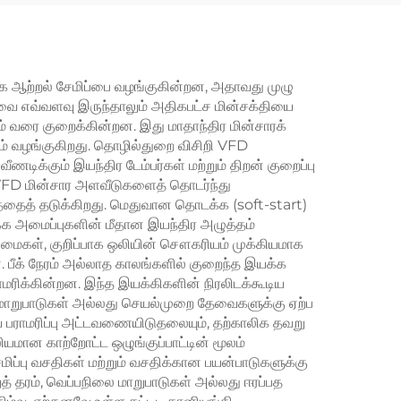
்டது
IP65, RS485 தகவல்
தொடர்பு, கட்டாய காற்று
குளிரூட்டல், 50/60Hz
க ஆற்றல் சேமிப்பை வழங்குகின்றன, அதாவது முழு
தேவை எவ்வளவு இருந்தாலும் அதிகபட்ச மின்சக்தியை
ம் வரை குறைக்கின்றன. இது மாதாந்திர மின்சாரக்
ும் வழங்குகிறது. தொழில்துறை விசிறி VFD
வீணடிக்கும் இயந்திர டேம்பர்கள் மற்றும் திறன் குறைப்பு
 VFD மின்சார அளவீடுகளைத் தொடர்ந்து
தத்தைத் தடுக்கிறது. மெதுவான தொடக்க (soft-start)
யக்க அமைப்புகளின் மீதான இயந்திர அழுத்தம்
நன்மைகள், குறிப்பாக ஒலியின் சௌகரியம் முக்கியமாக
. பீக் நேரம் அல்லாத காலங்களில் குறைந்த இயக்க
மரிக்கின்றன. இந்த இயக்கிகளின் நிரலிடக்கூடிய
மாறுபாடுகள் அல்லது செயல்முறை தேவைகளுக்கு ஏற்ப
 பராமரிப்பு அட்டவணையிடுதலையும், தற்காலிக தவறு
ியமான காற்றோட்ட ஒழுங்குப்பாட்டின் மூலம்
ிப்பு வசதிகள் மற்றும் வசதிக்கான பயன்பாடுகளுக்கு
த் தரம், வெப்பநிலை மாறுபாடுகள் அல்லது ஈரப்பத