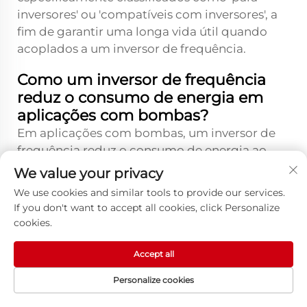
inversores' ou 'compatíveis com inversores', a
fim de garantir uma longa vida útil quando
acoplados a um inversor de frequência.
Como um inversor de frequência
reduz o consumo de energia em
aplicações com bombas?
Em aplicações com bombas, um inversor de
frequência reduz o consumo de energia ao
permitir que o motor da bomba opere em
We value your privacy
uma velocidade compatível com a demanda
We use cookies and similar tools to provide our services.
real de vazão, em vez de funcionar sempre na
If you don't want to accept all cookies, click Personalize
velocidade máxima e regular a saída por meio
cookies.
de uma válvula. Como o consumo de potência
da bomba segue a lei do cubo em relação à
Accept all
velocidade, até mesmo reduções modestas de
Personalize cookies
velocidade geram grandes economias de
PÁGINA INICIAL
PRODUTOS
E-MAIL
TEL
energia. Uma bomba operando a 80 por cento