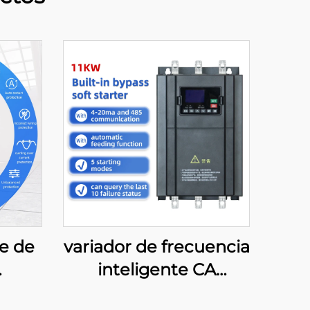
e de
variador de frecuencia
inteligente CA
sico,
trifásico con módulo