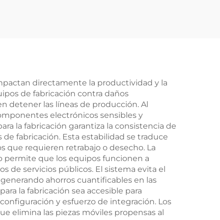
z,
de arrancador suave
e en
integrado con
derivación, potencia
nominal de 11 kW,
triple salida,
frecuencia de 50–60
impactan directamente la productividad y la
uipos de fabricación contra daños
Hz, comunicación
n detener las líneas de producción. Al
RS485, grado de
componentes electrónicos sensibles y
ara la fabricación garantiza la consistencia de
protección IP20
 de fabricación. Esta estabilidad se traduce
os que requieren retrabajo o desecho. La
do permite que los equipos funcionen a
 de servicios públicos. El sistema evita el
 generando ahorros cuantificables en las
para la fabricación sea accesible para
onfiguración y esfuerzo de integración. Los
ue elimina las piezas móviles propensas al