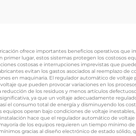
rol inteligente de
11 kW, 50/60 H
ores, 11 kW / 55
arrancador suav
 180 kW / 400 kW
línea
/ 630 kW
abricación ofrece importantes beneficios operativos que 
En primer lugar, estos sistemas protegen los costosos eq
raciones costosas e interrupciones imprevistas que puede
fabricantes evitan los gastos asociados al reemplazo de 
iones en maquinaria. El regulador automático de voltaje p
e voltaje que pueden provocar variaciones en los procesos
a reducción de los residuos y menos artículos defectuos
a significativa, ya que un voltaje adecuadamente regula
í el consumo total de energía y disminuyendo los costos
 equipos operan bajo condiciones de voltaje inestables,
 instalación hace que el regulador automático de voltaje 
 mayoría de los equipos requieren un tiempo mínimo de c
nimos gracias al diseño electrónico de estado sólido, q