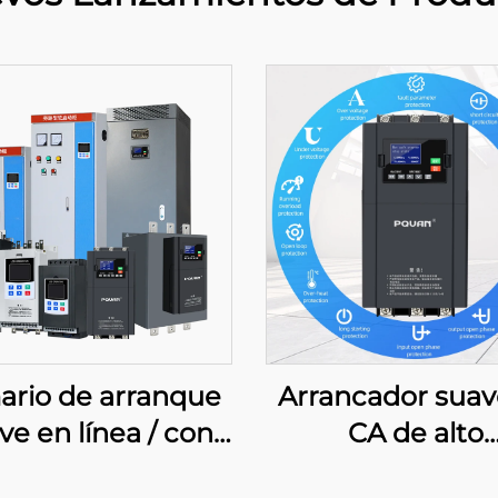
ario de arranque
Arrancador suav
ve en línea / con
CA de alto
rivación, 380 V,
rendimiento, trifá