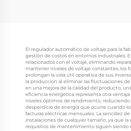
alterna de alta calidad
cont
/ estabilizadores
mot
TNS/SVC de 20 kVA y
kW /
380 V con AVR servo
El regulador automático de voltaje para la f
gestión de costos en entornos industriales. 
relacionados con el voltaje, eliminando repa
mantener niveles de voltaje constantes, los 
prolongan la vida útil operativa de sus invers
la producción al eliminar las fluctuaciones d
en una mejora de la calidad del producto, un
eficiencia energética representa otra ventaj
niveles óptimos de rendimiento, reduciendo as
desperdicio de energía que ocurre cuando los
facturas eléctricas mensuales. La sencillez de
instalaciones de cualquier tamaño, ya que la
requisitos de mantenimiento siguen siendo mí