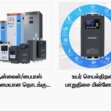
ன்லைன்/பைபாஸ்
உயர் செயல்திறன
மையான தொடங்கும்
மாறுதிசை மின்னோ
கேபினெட் 380V
(AC) மென்மைய
த்திசாலித்தனமான
தொடங்கி, மூன்று-கட்ட
ட்டார் கட்டுப்பாடு
கிலோவாட், 50/