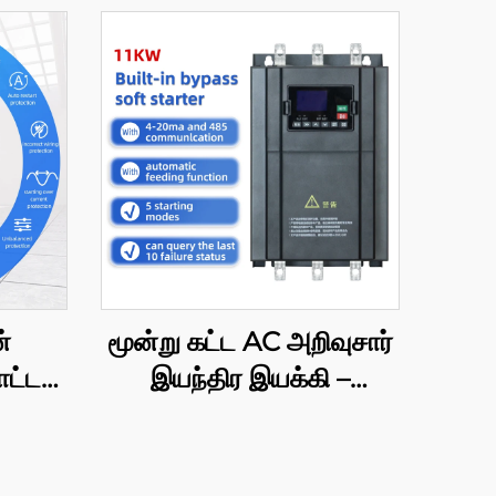
்
மூன்று கட்ட AC அறிவுசார்
ட்ட
இயந்திர இயக்கி –
ான
உள்ளிடப்பட்ட பைபாஸ்
ம், 11
மென்மையான தொடங்கும்
60
மாட்யூல், 11KW, மும்முறை