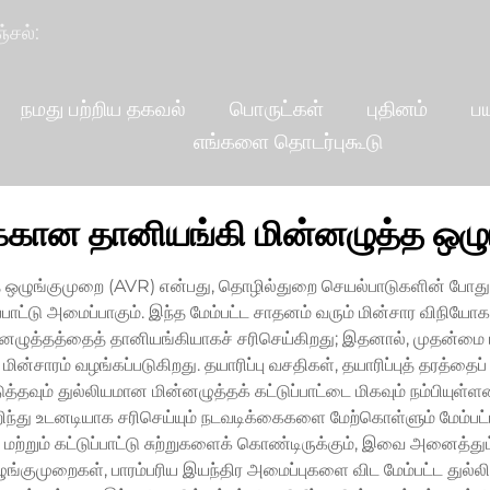
்சல்:
நமது பற்றிய தகவல்
பொருட்கள்
புதினம்
ப
எங்களை தொடர்புகூடு
ுக்கான தானியங்கி மின்னழுத்த ஒழ
்த ஒழுங்குமுறை (AVR) என்பது, தொழில்துறை செயல்பாடுகளின் போது
்பாட்டு அமைப்பாகும். இந்த மேம்பட்ட சாதனம் வரும் மின்சார விநிய
ன்னழுத்தத்தைத் தானியங்கியாகச் சரிசெய்கிறது; இதனால், முதன்மை 
ின்சாரம் வழங்கப்படுகிறது. தயாரிப்பு வசதிகள், தயாரிப்புத் தரத்தைப
டுத்தவும் துல்லியமான மின்னழுத்தக் கட்டுப்பாட்டை மிகவும் நம்பியுள
ந்து உடனடியாக சரிசெய்யும் நடவடிக்கைகளை மேற்கொள்ளும் மேம்பட்
 மற்றும் கட்டுப்பாட்டு சுற்றுகளைக் கொண்டிருக்கும், இவை அனைத
ங்குமுறைகள், பாரம்பரிய இயந்திர அமைப்புகளை விட மேம்பட்ட துல்ல