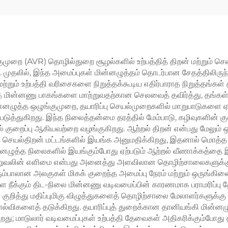
/55kw/180kw/400kw/630kw
ஹெர்ட்ஸ், இணையத்
மையான தொடங்கும்
மென்மையான தொட
கேபினெட்
குமுறை (AVR) தொழில்துறை சூழல்களில் உற்பத்தித் திறன் மற்றும் ச
 முதலில், இந்த அமைப்புகள் மின்னழுத்தம் தொடர்பான சேதத்திலிருந
ற்றும் உற்பத்தி வரிசைகளை நிறுத்தக்கூடிய எதிர்பாராத நிறுத்தங்கள
குந்த மின்னணு பாகங்களை மாற்றுவதற்கான செலவைத் தவிர்த்து, தங்க
 மின்னழுத்த ஒழுங்குமுறை, தயாரிப்பு செயல்முறைகளில் மாறுபாடுகளை
படுத்துகிறது. இந்த நிலைத்தன்மை தரத்தில் மேம்பாடு, கழிவுகளின் கு
ுறைப்பு ஆகியவற்றை வழங்குகிறது. ஆற்றல் திறன் என்பது மேலும் 
த செயல்திறன் மட்டங்களில் இயங்க அனுமதிக்கிறது, இதனால் மொத்த மி
ுத்த நிலைகளில் இயங்கும்போது ஏற்படும் ஆற்றல் வீணாக்கத்தை இந
. நிறுவலின் எளிமை என்பது அனைத்து அளவிலான தொழிற்சாலைகளுக்கும
பாலான அலகுகள் மிகக் குறைந்த அமைப்பு நேரம் மற்றும் ஒருங்கிணை
களை நீக்கும் திட-நிலை மின்னணு வடிவமைப்பின் காரணமாக பராமரிப்
 குறித்து மதிப்புமிகு விழுத்துகளைத் தொழிற்சாலை மேலாளர்களுக்கு வ
 தோல்விகளைத் தடுக்கிறது. தயாரிப்புத் துறைக்கான தானியங்கி மின்
து; மாடுலார் வடிவமைப்புகள் உற்பத்தி தேவைகள் அதிகரிக்கும்போது