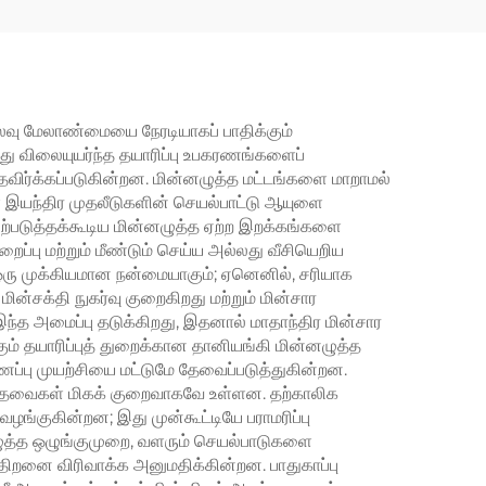
தில்
வெளியீடு, 50–60Hz,
ங்கி
RS485 தகவல் தொடர்பு,
IP20
ெலவு மேலாண்மையை நேரடியாகப் பாதிக்கும்
்து விலையுயர்ந்த தயாரிப்பு உபகரணங்களைப்
் தவிர்க்கப்படுகின்றன. மின்னழுத்த மட்டங்களை மாறாமல்
ள் இயந்திர முதலீடுகளின் செயல்பாட்டு ஆயுளை
 ஏற்படுத்தக்கூடிய மின்னழுத்த ஏற்ற இறக்கங்களை
றைப்பு மற்றும் மீண்டும் செய்ய அல்லது வீசியெறிய
ஒரு முக்கியமான நன்மையாகும்; ஏனெனில், சரியாக
ன்சக்தி நுகர்வு குறைகிறது மற்றும் மின்சார
்த அமைப்பு தடுக்கிறது, இதனால் மாதாந்திர மின்சார
் தயாரிப்புத் துறைக்கான தானியங்கி மின்னழுத்த
ப்பு முயற்சியை மட்டுமே தேவைப்படுத்துகின்றன.
பு தேவைகள் மிகக் குறைவாகவே உள்ளன. தற்காலிக
ழங்குகின்றன; இது முன்கூட்டியே பராமரிப்பு
னழுத்த ஒழுங்குமுறை, வளரும் செயல்பாடுகளை
 திறனை விரிவாக்க அனுமதிக்கின்றன. பாதுகாப்பு