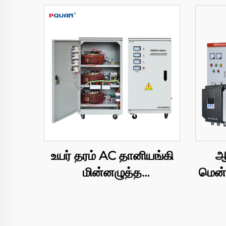
உயர் தரம் AC தானியங்கி
ஆ
மின்னழுத்த
மென்
ரெகுலேட்டர்கள்/
ஸ்டேபிலைசர்கள் Tns/SVC
பு
20kVA 380V சர்வோ
மோ