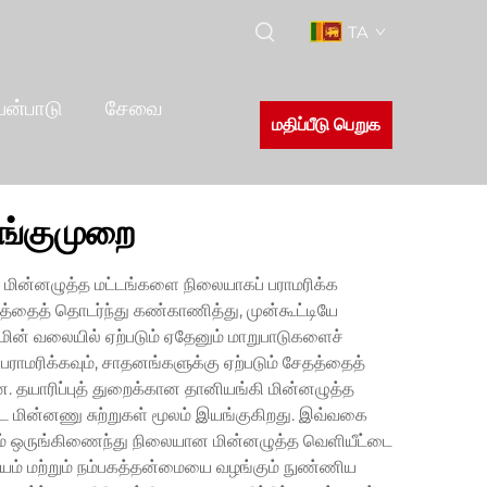
TA
யன்பாடு
சேவை
மதிப்பீடு பெறுக
ுங்குமுறை
 மின்னழுத்த மட்டங்களை நிலையாகப் பராமரிக்க
ோகத்தைத் தொடர்ந்து கண்காணித்து, முன்கூட்டியே
மின் வலையில் ஏற்படும் ஏதேனும் மாறுபாடுகளைச்
் பராமரிக்கவும், சாதனங்களுக்கு ஏற்படும் சேதத்தைத்
்ளன. தயாரிப்புத் துறைக்கான தானியங்கி மின்னழுத்த
ட மின்னணு சுற்றுகள் மூலம் இயங்குகிறது. இவ்வகை
்தும் ஒருங்கிணைந்து நிலையான மின்னழுத்த வெளியீட்டை
ியம் மற்றும் நம்பகத்தன்மையை வழங்கும் நுண்ணிய