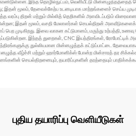
டுள்ளன. இந்த தொழில்நுட்பம், வெளியீட்டு மின்னழுத்தத்தைத் தொட
 இதன் மூலம், தேவைக்கேற்ப உடனடியாக மாற்றங்களைச் செய்ய முடிகிற
்த வரம்பு திறன் மற்றும் மில்லித் தெறிகளில் அளவிடப்படும் விரைவ
ன; இதன் மூலம், வசதி மேலாளர்கள் செயல்திறன் அளவீடுகளைக் கண்
 பெற முடிகிறது. இவை வாகன கட்டுமானம், மருந்து உற்பத்தி, உணவு செ
தப்படுகின்றன. இந்தத் துறைகள், CNC இயந்திரங்கள், ரோபோட்டிக் அமை
இயந்திரங்களுக்கு துல்லியமான மின்னழுத்தக் கட்டுப்பாட்டை தேவைய
்னழுத்த வீழ்ச்சி மற்றும் ஹார்மோனிக்ஸ் போன்ற மின்சாரத் தர சிக்
ங்களின் செயல்திறனையும், தயாரிப்புகளின் தரத்தையும் பாதிக்கக்கூ
புதிய தயாரிப்பு வெளியீடுகள்