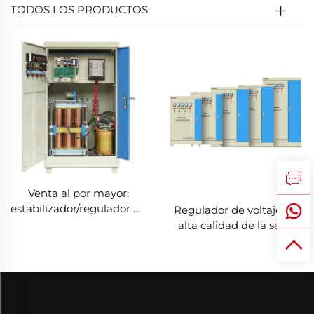
TODOS LOS PRODUCTOS
Venta al por mayor:
estabilizador/regulador de
Regulador de voltaje de
voltaje trifásico SBW-150
alta calidad de la serie
kVA de corriente alterna
SBW, 380 V, 1200 kVA,
con cobre, SVC
800 kVA, 500 kVA, 200
compensador
kVA, 150 kVA, 50 kVA,
automático, 380 V
estabilizador automático
de corriente alterna