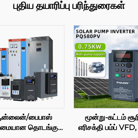
புதிய தயாரிப்பு பரிந்துரைகள்
ன்லைன்/பைபாஸ்
மூன்று-கட்டம் சூ
மையான தொடங்கும்
எரிசக்தி பம்ப் VFD
கேபினெட் 380V
வோல்ட், 0.75–