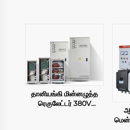
தானியங்கி மின்னழுத்த
ரெகுலேட்டர் 380V
ஆ
15/20/40/50/60/80/100kVA
மென்
TNS/SVC மூன்று கட்ட