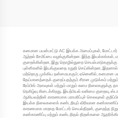
ஸ்டேபிலைசர் தொழில்முறை
பு
மின்னழுத்த ரெகுலேட்டர்
மோ
11kw
மென்
கனமான பயன்பாட்டு AC இயக்க அமைப்புகள், மோட்டார் தி
ஆற்றல் சேமிப்பை வழங்குகின்றன. இந்த இயக்கங்கள், மரப
குறைக்கின்றன, இது தொழில்துறை செயல்பாடுகளுக்கு குறி
புள்ளிகளில் இயங்குவதை உறுதி செய்கின்றன, இதனால் வ
மற்றொரு முக்கிய நன்மையாகும்; ஏனெனில், கனமான பயன்
தேய்மானத்தைக் குறைப்பதற்கும் சீரான முடுக்கம் மற்
ரேம்பிங் அளவுகள் மற்றும் மாறும் சுமை நிலைகளுக்கு
நெகிழ்வு கிடைக்கிறது. இயற்பியல் வலிமை குறைவு, ஸ்டார
ஆகியவற்றின் காரணமாக பராமரிப்புச் செலவுகள் குறிப
இயக்க நிலைகளைக் கண்டறியும் விரிவான கண்காணிப்பு மற
காரணமாக மாறாத மோட்டார் செயல்திறன், குறைந்த நிறுத்த
கண்காணிப்பு மற்றும் கண்டறிதல் திறன்களை ஆதரிக்