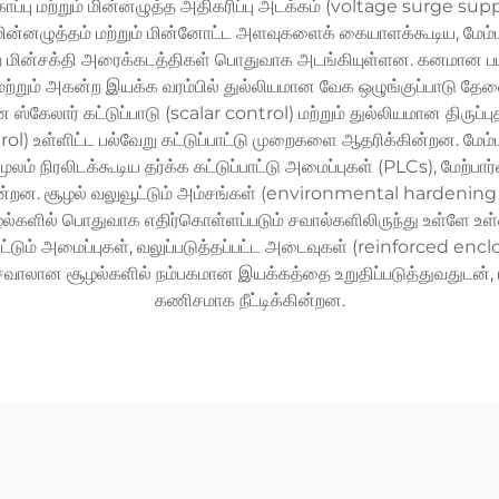
ுகாப்பு மற்றும் மின்னழுத்த அதிகரிப்பு அடக்கம் (voltage surge su
ின்னழுத்தம் மற்றும் மின்னோட்ட அளவுகளைக் கையாளக்கூடிய, மேம்ப
்ற மின்சக்தி அரைக்கடத்திகள் பொதுவாக அடங்கியுள்ளன. கனமான பய
ள் மற்றும் அகன்ற இயக்க வரம்பில் துல்லியமான வேக ஒழுங்குப்பாடு தேவ
கேலார் கட்டுப்பாடு (scalar control) மற்றும் துல்லியமான திருப்பு
rol) உள்ளிட்ட பல்வேறு கட்டுப்பாட்டு முறைகளை ஆதரிக்கின்றன. மே
ம் நிரலிடக்கூடிய தர்க்க கட்டுப்பாட்டு அமைப்புகள் (PLCs), மேற்பார
சூழல் வலுவூட்டும் அம்சங்கள் (environmental hardening featur
்களில் பொதுவாக எதிர்கொள்ளப்படும் சவால்களிலிருந்து உள்ளே உள
ும் அமைப்புகள், வலுப்படுத்தப்பட்ட அடைவுகள் (reinforced enclosu
வாலான சூழல்களில் நம்பகமான இயக்கத்தை உறுதிப்படுத்துவதுடன்,
கணிசமாக நீட்டிக்கின்றன.