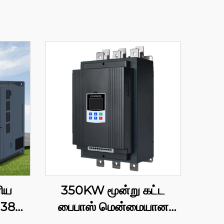
ரிய
350KW மூன்று கட்ட
, 380
பைபாஸ் மென்மையான
4
தொடங்கும் சாதனம் –