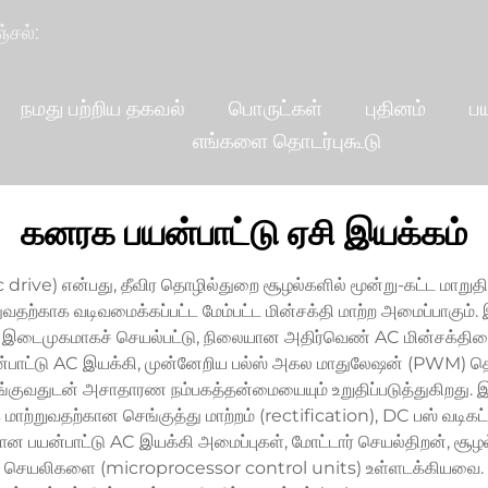
்சல்:
நமது பற்றிய தகவல்
பொருட்கள்
புதினம்
ப
எங்களை தொடர்புகூடு
கனரக பயன்பாட்டு ஏசி இயக்கம்
ive) என்பது, தீவிர தொழில்துறை சூழல்களில் மூன்று-கட்ட மாறுதிச
ுவதற்காக வடிவமைக்கப்பட்ட மேம்பட்ட மின்சக்தி மாற்ற அமைப்பாகும
 இடைமுகமாகச் செயல்பட்டு, நிலையான அதிர்வெண் AC மின்சக்தியை ம
பாட்டு AC இயக்கி, முன்னேறிய பல்ஸ் அகல மாதுலேஷன் (PWM) தொ
ங்குவதுடன் அசாதாரண நம்பகத்தன்மையையும் உறுதிப்படுத்துகிறது. 
ற்றுவதற்கான செங்குத்து மாற்றம் (rectification), DC பஸ் வடிகட்டல
பயன்பாட்டு AC இயக்கி அமைப்புகள், மோட்டார் செயல்திறன், சூழல்
ிய செயலிகளை (microprocessor control units) உள்ளடக்கியவை. இ