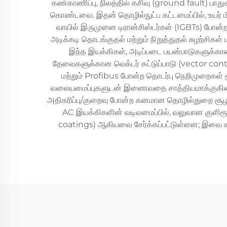
கண்காணிப்பு, நிலத்தில் கசிவு (ground fault) பாத
கொண்டவை. இதன் தொழில்நுட்ப கட்டமைப்பில், உயர் ம
வாயில் இருமுனை டிரான்சிஸ்டர்கள் (IGBTs) போன
அடிக்கடி தொடங்குதல் மற்றும் நிறுத்துதல் சுழற்சிக
இந்த இயக்கிகள், அடிப்படை பயன்பாடுகளுக்கான ஸ்
தேவைகளுக்கான வெக்டர் கட்டுப்பாடு (vector cont
மற்றும் Profibus போன்ற தொடர்பு நெறிமுறைகள் மூல
வலையமைப்புகளுடன் இணைவதை சாத்தியமாக்குகின்றன. 
அதிகரிப்பு/குறைவு போன்ற கனமான தொழில்துறை சூழல
AC இயக்கிகளின் வடிவமைப்பில், வலுவான குளிரூட்ட
coatings) ஆகியவை சேர்க்கப்பட்டுள்ளன; இவை ச