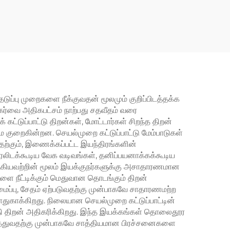
ர்
இயந்திரத்திற்கான
ும்
அறிவுசார் கட்டுப்பாடு,
IP65, RS485 தகவல்
தொடர்பு, கட்டாய காற்று
குளிரூட்டல், 50/60Hz
ுப்பு முறைகளை நீக்குவதன் மூலமும் குறிப்பிடத்தக்க
நுகர்வை அதிகபட்சம் நாற்பது சதவீதம் வரை
ட்டுப்பாட்டு திறன்கள், மோட்டார்கள் சிறந்த திறன்
 குறைகின்றன. செயல்முறை கட்டுப்பாட்டு மேம்பாடுகள்
தற்கும், இணைக்கப்பட்ட இயந்திரங்களின்
ரலிடக்கூடிய வேக வடிவங்கள், தனிப்பயனாக்கக்கூடிய
ள் ஆகியவற்றின் மூலம் இயக்குநர்களுக்கு அசாதாரணமான
யுளை நீட்டிக்கும் மெதுவான தொடங்கும் திறன்
ப்பு, சேதம் ஏற்படுவதற்கு முன்பாகவே சாதாரணமற்ற
ாதுகாக்கிறது. நிலையான செயல்முறை கட்டுப்பாட்டின்
பத்தி திறன் அதிகரிக்கிறது. இந்த இயக்கங்கள் தொலைதூர
ுத்துவதற்கு முன்பாகவே சாத்தியமான பிரச்சனைகளை