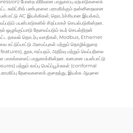
ppression) போன்ற விரிவான பாதுகாப்பு ஏற்பாடுகளைக்
ட்ட சுவிட்சிங் பண்புகளை பராமரிக்கும் தன்னிறைவான
ன்பாட்டு AC இயக்கிகள், தொடர்ச்சியான இயக்கம்,
ைப்படும் பயன்பாடுகளில் சிறப்பாகச் செயல்படுகின்றன.
தல் ஒழுங்குப்பாடு தேவைப்படும் உயர் செயல்திறன்
ம்பட்ட தகவல் தொடர்பு வசதிகள், Modbus, Ethernet
்வை கட்டுப்பாட்டு அமைப்புகள் மற்றும் தொழில்துறை
es), தூசு, ஈரப்பதம், அதிர்வு மற்றும் வெப்பநிலை
்ள பாகங்களைப் பாதுகாக்கின்றன. கனமான பயன்பாட்டு
res) மற்றும் காப்பு மெய்ப்பூச்சுகள் (conformal
 பராமரிப்பு தேவைகளைக் குறைத்து, இயக்க ஆயுளை