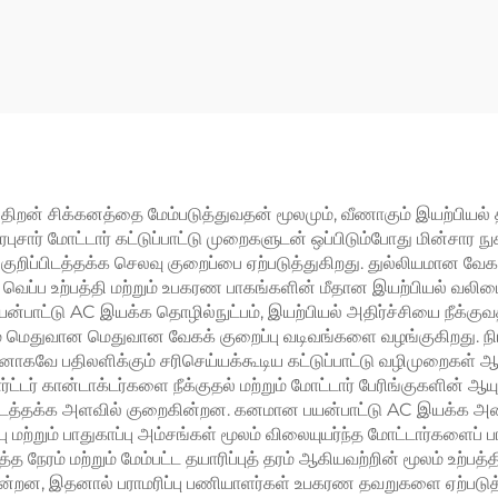
த்திசாலித்தனமான
கிலோவாட், வெக்ட
ட்டார் கட்டுப்பாடு
கட்டுப்பாடு – மூழ்க
/55kw/180kw/400kw/630kw
பம்புகளுக்காக
மையான தொடங்கும்
கேபினெட்
றன் சிக்கனத்தை மேம்படுத்துவதன் மூலமும், வீணாகும் இயற்பியல் தட
ுசார் மோட்டார் கட்டுப்பாட்டு முறைகளுடன் ஒப்பிடும்போது மின்சார 
ப்பிடத்தக்க செலவு குறைப்பை ஏற்படுத்துகிறது. துல்லியமான வேகக் க
ெப்ப உற்பத்தி மற்றும் உபகரண பாகங்களின் மீதான இயற்பியல் வலிமை
பாட்டு AC இயக்க தொழில்நுட்பம், இயற்பியல் அதிர்ச்சியை நீக்குவ
றும் மெதுவான மெதுவான வேகக் குறைப்பு வடிவங்களை வழங்குகிறது. நி
 தானாகவே பதிலளிக்கும் சரிசெய்யக்கூடிய கட்டுப்பாட்டு வழிமுறைக
்ட்டர் கான்டாக்டர்களை நீக்குதல் மற்றும் மோட்டார் பேரிங்குகளின் ஆ
்பிடத்தக்க அளவில் குறைகின்றன. கனமான பயன்பாட்டு AC இயக்க அமை
்றும் பாதுகாப்பு அம்சங்கள் மூலம் விலையுயர்ந்த மோட்டார்களைப் ப
 நேரம் மற்றும் மேம்பட்ட தயாரிப்புத் தரம் ஆகியவற்றின் மூலம் உற்
கின்றன, இதனால் பராமரிப்பு பணியாளர்கள் உபகரண தவறுகளை ஏற்பட