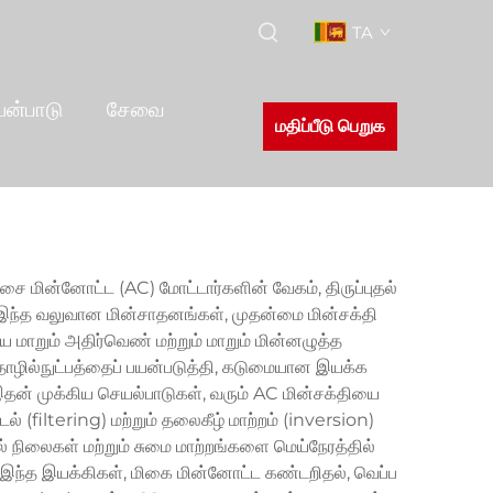
TA
யன்பாடு
சேவை
மதிப்பீடு பெறுக
ை மின்னோட்ட (AC) மோட்டார்களின் வேகம், திருப்புதல்
். இந்த வலுவான மின்சாதனங்கள், முதன்மை மின்சக்தி
ாறும் அதிர்வெண் மற்றும் மாறும் மின்னழுத்த
ழில்நுட்பத்தைப் பயன்படுத்தி, கடுமையான இயக்க
இதன் முக்கிய செயல்பாடுகள், வரும் AC மின்சக்தியை
் (filtering) மற்றும் தலைகீழ் மாற்றம் (inversion)
 நிலைகள் மற்றும் சுமை மாற்றங்களை மெய்நேரத்தில்
ந்த இயக்கிகள், மிகை மின்னோட்ட கண்டறிதல், வெப்ப