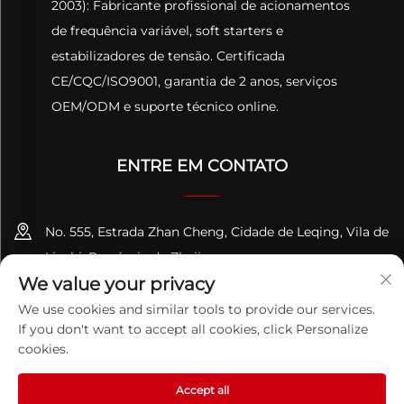
2003): Fabricante profissional de acionamentos
de frequência variável, soft starters e
estabilizadores de tensão. Certificada
CE/CQC/ISO9001, garantia de 2 anos, serviços
OEM/ODM e suporte técnico online.
ENTRE EM CONTATO
No. 555, Estrada Zhan Cheng, Cidade de Leqing, Vila de
Liushi, Província de Zhejiang
We value your privacy
+86-13695814656
We use cookies and similar tools to provide our services.
If you don't want to accept all cookies, click Personalize
[email protected]
cookies.
Accept all
Direitos Autorais © 2026 ZHEJIANG PQUAN Technology Co. Ltd.