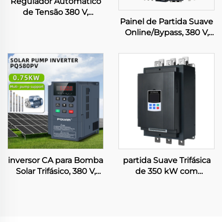
Regulador Automático
de Tensão 380 V,
Painel de Partida Suave
15/20/40/50/60/80/100
Online/Bypass, 380 V,
kVA, Estabilizador
Controle Inteligente de
Trifásico TNS/SVC,
Motores, 11 kW / 55 kW /
Regulador Industrial de
180 kW / 400 kW / 630
Tensão
kW
inversor CA para Bomba
partida Suave Trifásica
Solar Trifásico, 380 V,
de 350 kW com
0,75–4 kW, com
Derivação para Controle
Controle Vetorial para
Inteligente de Motores,
Bomba Submersível
Comunicação RS485,
Resfriamento a Ar