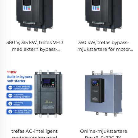
380 V, 315 kW, trefas VFD
350 kW, trefas bypass-
med extern bypass-
mjukstartare för motor
mjukstartare för motor till
med intelligent styrning,
AC-vattenpump
IP65, RS485-
kommunikation, tvungen
luftkylning, 50/60 Hz
trefas AC-intelligent
Online-mjukstartare
motorstyrning med
Pqzr8-Sz220-T4,