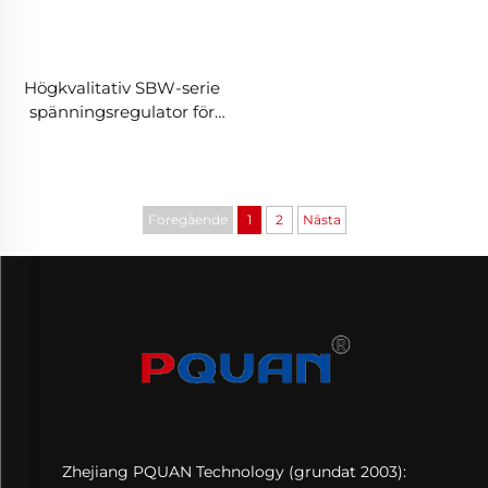
Högkvalitativ SBW-serie
spänningsregulator för
380 V, 1200 kVA, 800 kVA,
500 kVA, 200 kVA, 150
kVA, 50 kVA, trefasig
automatisk AC-
Föregående
1
2
Nästa
spänningsstabilisator
Zhejiang PQUAN Technology (grundat 2003):