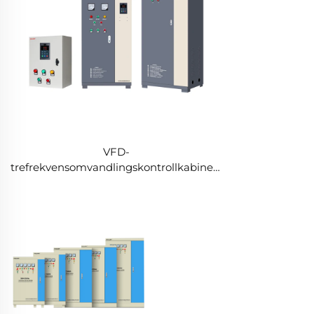
VFD-
trefrekvensomvandlingskontrollkabinett
för kompressor, 0,75 kW–630 kW,
vektorstyrning, PWM, lågspännings
frekvensomriktare