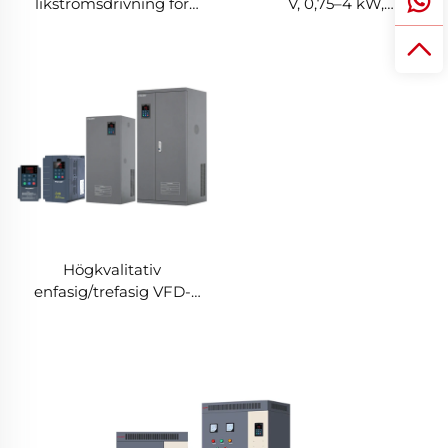
likströmsdrivning för
V, 0,75–4 kW,
växelström, 380 V, 75 kW,
vektorstyrning för
IP65, 50/60 Hz, variabel
nedsänkt pump
frekvensomriktare för
pump, enfasig/trefasig,
nominell spänning 220 V,
RS-485
Högkvalitativ
enfasig/trefasig VFD-
likströmsdrivning för
växelström, 220 V / 380 V,
630 kW, variabel
frekvensomriktare med
PWM-styrning för AC-
motor och kompressor