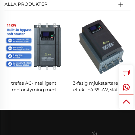
ALLA PRODUKTER
trefas AC-intelligent
3-fasig mjukstartare med
motorstyrning med
effekt på 55 kW, slät drift,
integrerad bypass-
RS485-kommunikation,
mjukstartarmodul, 11 kW,
IP20-hölje,
trefas utgång, 50–60 Hz,
halvledarteknik för
RS485-kommunikation,
effektiv kraftöverföring
IP20