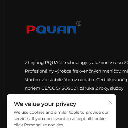
Zhejiang PQUAN Technology (založené v roku 20
Profesionálny výrobca frekvenčných meničov, 
štartérov a stabilizátorov napätia. Certifikované 
noriem CE/CQC/ISO9001, záruka 2 roky, služby
OEM/ODM a online technická podpora.
We value your privacy
We use cookies and similar tools to provide our
services. If you don't want to accept all cookies,
click Personalize cookies.