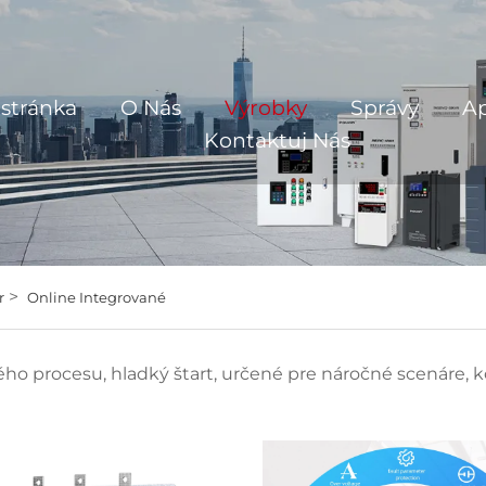
stránka
O Nás
Výrobky
Správy
Ap
Kontaktuj Nás
>
r
Online Integrované
ho procesu, hladký štart, určené pre náročné scenáre, 