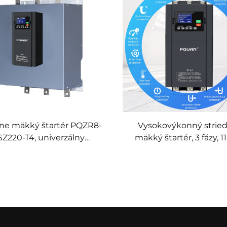
ine mäkký štartér PQZR8-
Vysokovýkonný strie
SZ220-T4, univerzálny
mäkký štartér, 3 fázy, 1
frekvenčný menič pre
50/60 Hz, online mä
dnofázové aj trojfázové
štartér
napájanie