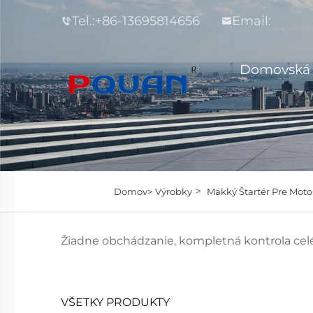
Tel.:
+86-13695814656
Email:
Domovská 
>
Domov>
Výrobky
Mäkký Štartér Pre Moto
Žiadne obchádzanie, kompletná kontrola celé
VŠETKY PRODUKTY