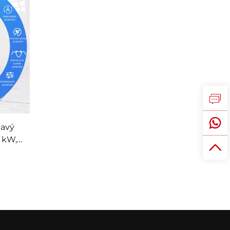
davý
1 kW,
kký