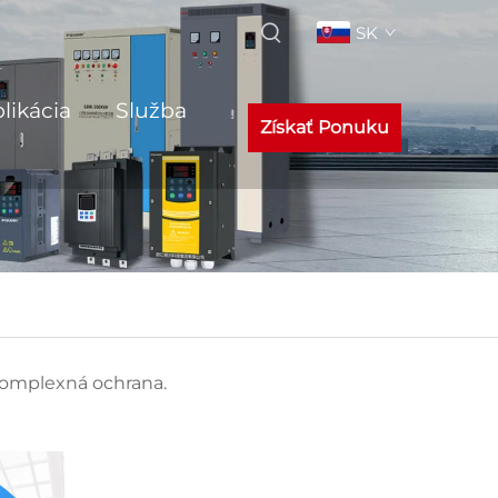
SK
likácia
Služba
Získať Ponuku
komplexná ochrana.