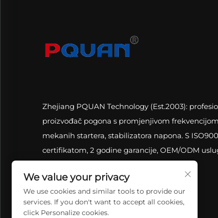
Zhejiang PQUAN Technology (Est.2003): profesio
proizvođač pogona s promjenjivom frekvencijom
mekanih startera, stabilizatora napona. S ISO900
certifikatom, 2 godine garancije, OEM/ODM uslu
online tehnička podrška.
We value your privacy
We use cookies and similar tools to provide our
services. If you don't want to accept all cookies,
click Personalize cookies.