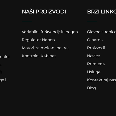
NAŠI PROIZVODI
BRZI LINK
Variabilni frekvencijski pogon
Glavna stranic
Regulator Napon
O nama
Motori za mekani pokret
Proizvodi
Kontrolni Kabinet
Novice
nalni
Primjena
,
Usluge
1
Kontaktiraj nas
ge i
Blog