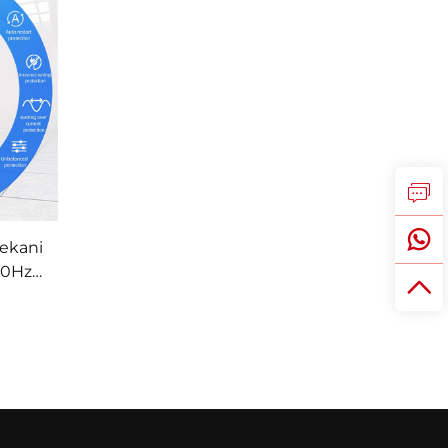
mekani
/60Hz
er