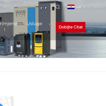
HR
rimjena
Usluge
Dobijte Citat