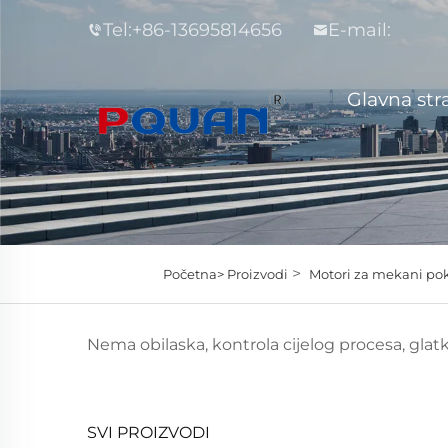
Tel:
+86-13695814656
E-mail:
Glavna str
>
Početna>
Proizvodi
Motori za mekani pok
Nema obilaska, kontrola cijelog procesa, glatk
SVI PROIZVODI