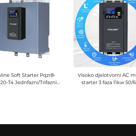
line Soft Starter Pqzr8-
Visoko djelotvorni AC 
20-T4 Jednfazni/Trifazni
starter 3 faza 11kw 50
stranom frekvencijskom
Online mekani start
pretvaračem