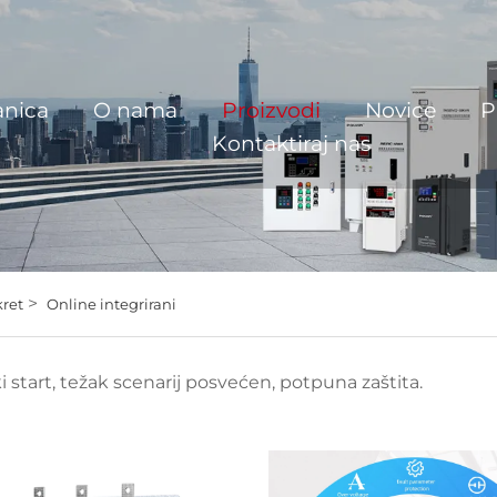
anica
O nama
Proizvodi
Novice
P
Kontaktiraj nas
>
ret
Online integrirani
i start, težak scenarij posvećen, potpuna zaštita.