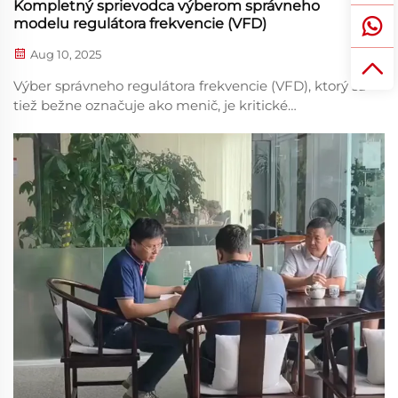
Kompletný sprievodca výberom správneho
modelu regulátora frekvencie (VFD)
Aug 10, 2025
Výber správneho regulátora frekvencie (VFD), ktorý sa
tiež bežne označuje ako menič, je kritické
rozhodnutie, ktoré priamo ovplyvňuje výkon motora,
energetickú účinnosť, spoľahlivosť systému a
dlhodobé prevádzkové náklady. Správne
prispôsobený...