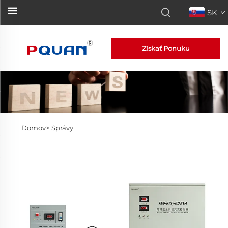
SK
Získať Ponuku
Domov>
Správy