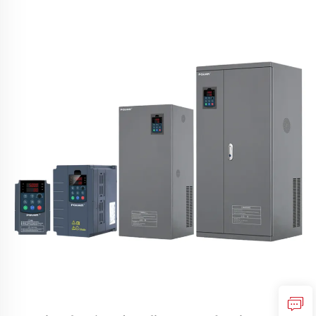
môže viesť k poruchám zariadení, skráteniu ich
životnosti, poškodeniu preťažením a nadbytočnej ener...