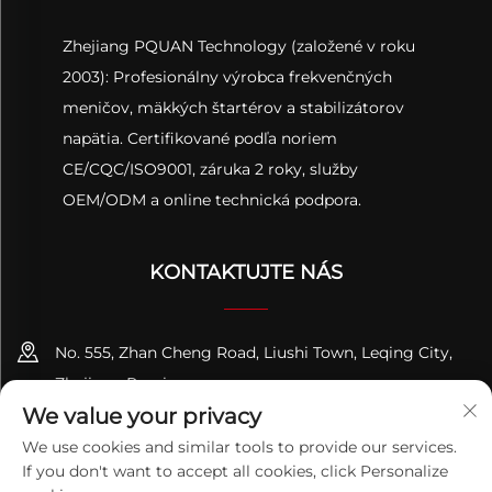
Zhejiang PQUAN Technology (založené v roku
2003): Profesionálny výrobca frekvenčných
meničov, mäkkých štartérov a stabilizátorov
napätia. Certifikované podľa noriem
CE/CQC/ISO9001, záruka 2 roky, služby
OEM/ODM a online technická podpora.
KONTAKTUJTE NÁS
No. 555, Zhan Cheng Road, Liushi Town, Leqing City,
Zhejiang Province
We value your privacy
+86-13695814656
We use cookies and similar tools to provide our services.
If you don't want to accept all cookies, click Personalize
[email protected]