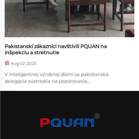
Pakistanskí zákazníci navštívili PQUAN na
inšpekciu a stretnutie
Aug 02, 2025
V inteligentnej výrobnej dielni sa pakistanská
delegácia sústredila na pozorovanie
automatizovaných montážnych liniek invertorov a
regulátorov napätia a dôkladne preskúmala výrobný
proces kľúčových komponentov. Tím PQUAN
podrobne vysvetlil celý...