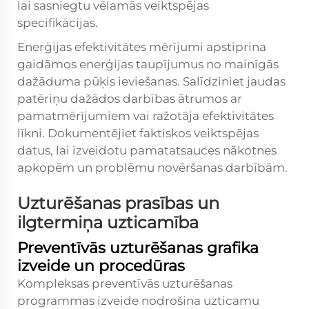
lai sasniegtu vēlamās veiktspējas
specifikācijas.
Enerģijas efektivitātes mērījumi apstiprina
gaidāmos enerģijas taupījumus no
mainīgās
dažāduma pūķis
ieviešanas. Salīdziniet jaudas
patēriņu dažādos darbības ātrumos ar
pamatmērījumiem vai ražotāja efektivitātes
līkni. Dokumentējiet faktiskos veiktspējas
datus, lai izveidotu pamatatsauces nākotnes
apkopēm un problēmu novēršanas darbībām.
Uzturēšanas prasības un
ilgtermiņa uzticamība
Preventīvās uzturēšanas grafika
izveide un procedūras
Kompleksas preventīvās uzturēšanas
programmas izveide nodrošina uzticamu