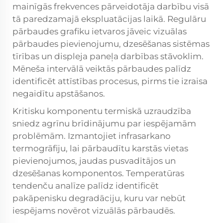
mainīgās frekvences pārveidotāja darbību visā
tā paredzamajā ekspluatācijas laikā. Regulāru
pārbaudes grafiku ietvaros jāveic vizuālas
pārbaudes pievienojumu, dzesēšanas sistēmas
tīrības un displeja paneļa darbības stāvoklim.
Mēneša intervālā veiktās pārbaudes palīdz
identificēt attīstības procesus, pirms tie izraisa
negaidītu apstāšanos.
Kritisku komponentu termiskā uzraudzība
sniedz agrīnu brīdinājumu par iespējamām
problēmām. Izmantojiet infrasarkano
termogrāfiju, lai pārbaudītu karstās vietas
pievienojumos, jaudas pusvadītājos un
dzesēšanas komponentos. Temperatūras
tendenču analīze palīdz identificēt
pakāpenisku degradāciju, kuru var nebūt
iespējams novērot vizuālās pārbaudēs.