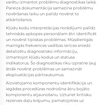
varētu izmantot problēmu diagnostikas laikā.
Pareiza dokumentācija samazina problēmu
novēršanas laiku un palīdz novērst to
atkārtošanos.
Kļūdu kodu interpretācijas norādījumi palīdz
tehniskās apkopes personālam ātri identificēt
un novērst tipiskas problēmas. Mūsdienīgās
mainīgās frekvences vadības ierīces sniedz
detalizētu diagnostisko informāciju,
izmantojot kļūdu kodus un statusa
indikatorus. Šo diagnostikas rīku izpratne ļauj
ātrāk novērst problēmas un samazināt
ekspluatācijas pārtraukumus.
Aizvietojamo komponentu identifikācija un
iegādes procedūras nodrošina ātru bojāto
komponentu atjaunošanu. Uzturiet kritisku
rezerves daļu krājumu, pamatojoties uz