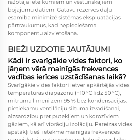
ražotāja ieteikumiem un vēsturiskajiem
bojājumu datiem. Gatavu rezerves daļu
esamība minimizē sistēmas ekspluatācijas
pārtraukumus, kad nepieciešama
komponentu aizvietošana.
BIEŽI UZDOTIE JAUTĀJUMI
Kādi ir svarīgākie vides faktori, ko
jāņem vērā mainīgās frekvences
vadības ierīces uzstādīšanas laikā?
Svarīgākie vides faktori ietver apkārtējās vides
temperatūras diapazonu (−10 °C līdz 50 °C),
mitruma līmeni zem 95 % bez kondensācijas,
pietiekamu ventilāciju siltuma izvadīšanai,
aizsardzību pret putekļiem un korozīviem
gāziem, kā arī vibrāciju izolāciju. Pareizas vides
apstākļi tieši ietekmē mainīgās frekvences
pārveidotāja uzticamību un kalpošanas laiku,