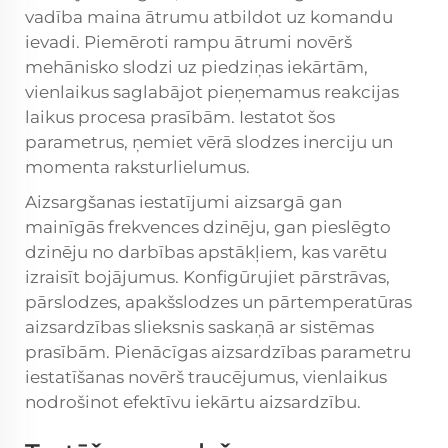
vadība maina ātrumu atbildot uz komandu
ievadi. Piemēroti rampu ātrumi novērš
mehānisko slodzi uz piedziņas iekārtām,
vienlaikus saglabājot pieņemamus reakcijas
laikus procesa prasībām. Iestatot šos
parametrus, ņemiet vērā slodzes inerciju un
momenta raksturlielumus.
Aizsargšanas iestatījumi aizsargā gan
mainīgās frekvences dzinēju, gan pieslēgto
dzinēju no darbības apstākļiem, kas varētu
izraisīt bojājumus. Konfigūrujiet pārstrāvas,
pārslodzes, apakšslodzes un pārtemperatūras
aizsardzības slieksnis saskaņā ar sistēmas
prasībām. Pienācīgas aizsardzības parametru
iestatīšanas novērš traucējumus, vienlaikus
nodrošinot efektīvu iekārtu aizsardzību.