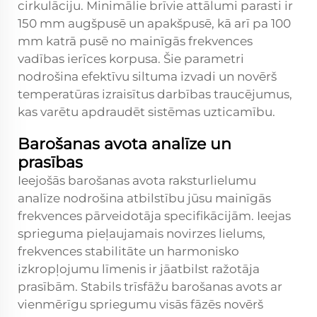
cirkulāciju. Minimālie brīvie attālumi parasti ir
150 mm augšpusē un apakšpusē, kā arī pa 100
mm katrā pusē no mainīgās frekvences
vadības ierīces korpusa. Šie parametri
nodrošina efektīvu siltuma izvadi un novērš
temperatūras izraisītus darbības traucējumus,
kas varētu apdraudēt sistēmas uzticamību.
Barošanas avota analīze un
prasības
Ieejošās barošanas avota raksturlielumu
analīze nodrošina atbilstību jūsu mainīgās
frekvences pārveidotāja specifikācijām. Ieejas
sprieguma pieļaujamais novirzes lielums,
frekvences stabilitāte un harmonisko
izkropļojumu līmenis ir jāatbilst ražotāja
prasībām. Stabils trīsfāžu barošanas avots ar
vienmērīgu spriegumu visās fāzēs novērš