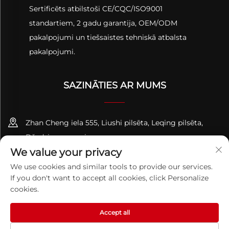
Sertificēts atbilstoši CE/CQC/ISO9001
standartiem, 2 gadu garantija, OEM/ODM
pakalpojumi un tiešsaistes tehniskā atbalsta
pakalpojumi.
SAZINĀTIES AR MUMS
Zhan Cheng iela 555, Liushi pilsēta, Leqing pilsēta,
Džedzjanas provinces
We value your privacy
+86-13695814656
We use cookies and similar tools to provide our services.
If you don't want to accept all cookies, click Personalize
[email protected]
cookies.
Accept all
Autortiesības © 2026 ZHEJIANG PQUAN Technology Co. Ltd.
Visas tiesības aizsargātas.
Konfidencialitātes politika