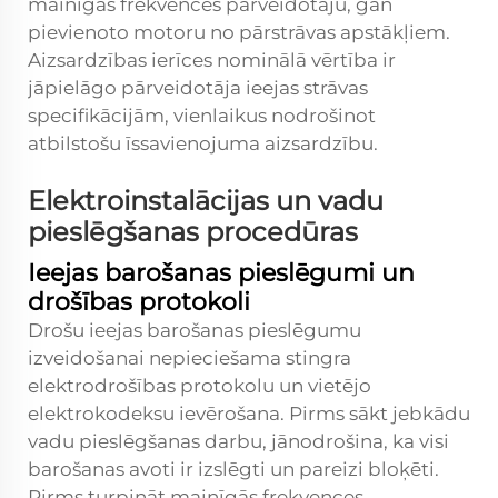
mainīgās frekvences pārveidotāju, gan
pievienoto motoru no pārstrāvas apstākļiem.
Aizsardzības ierīces nominālā vērtība ir
jāpielāgo pārveidotāja ieejas strāvas
specifikācijām, vienlaikus nodrošinot
atbilstošu īssavienojuma aizsardzību.
Elektroinstalācijas un vadu
pieslēgšanas procedūras
Ieejas barošanas pieslēgumi un
drošības protokoli
Drošu ieejas barošanas pieslēgumu
izveidošanai nepieciešama stingra
elektrodrošības protokolu un vietējo
elektrokodeksu ievērošana. Pirms sākt jebkādu
vadu pieslēgšanas darbu, jānodrošina, ka visi
barošanas avoti ir izslēgti un pareizi bloķēti.
Pirms turpināt mainīgās frekvences