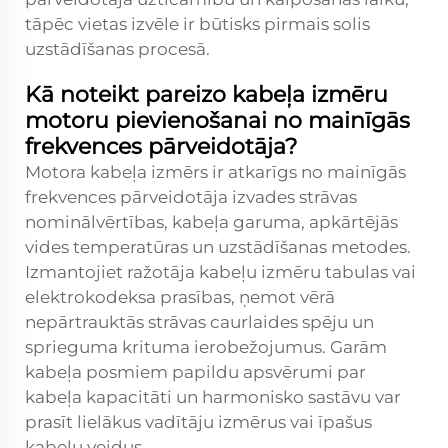
tāpēc vietas izvēle ir būtisks pirmais solis
uzstādīšanas procesā.
Kā noteikt pareizo kabeļa izmēru
motoru pievienošanai no mainīgās
frekvences pārveidotāja?
Motora kabeļa izmērs ir atkarīgs no mainīgās
frekvences pārveidotāja izvades strāvas
nominālvērtības, kabeļa garuma, apkārtējās
vides temperatūras un uzstādīšanas metodes.
Izmantojiet ražotāja kabeļu izmēru tabulas vai
elektrokodeksa prasības, ņemot vērā
nepārtrauktās strāvas caurlaides spēju un
sprieguma krituma ierobežojumus. Garām
kabeļa posmiem papildu apsvērumi par
kabeļa kapacitāti un harmonisko sastāvu var
prasīt lielākus vadītāju izmērus vai īpašus
kabeļu veidus.