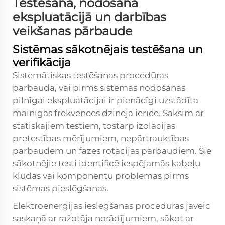
Testēšana, nodošana
ekspluatācijā un darbības
veikšanas pārbaude
Sistēmas sākotnējais testēšana un
verifikācija
Sistemātiskas testēšanas procedūras
pārbauda, vai pirms sistēmas nodošanas
pilnīgai ekspluatācijai ir pienācīgi uzstādīta
mainīgas frekvences dzinēja ierīce. Sāksim ar
statiskajiem testiem, tostarp izolācijas
pretestības mērījumiem, nepārtrauktības
pārbaudēm un fāzes rotācijas pārbaudiem. Šie
sākotnējie testi identificē iespējamās kabeļu
kļūdas vai komponentu problēmas pirms
sistēmas pieslēgšanas.
Elektroenerģijas ieslēgšanas procedūras jāveic
saskaņā ar ražotāja norādījumiem, sākot ar