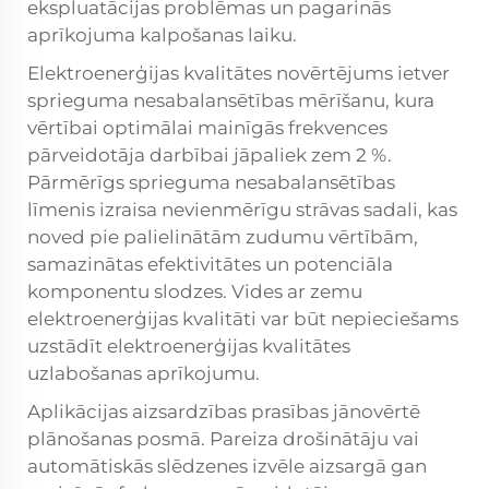
ekspluatācijas problēmas un pagarinās
aprīkojuma kalpošanas laiku.
Elektroenerģijas kvalitātes novērtējums ietver
sprieguma nesabalansētības mērīšanu, kura
vērtībai optimālai mainīgās frekvences
pārveidotāja darbībai jāpaliek zem 2 %.
Pārmērīgs sprieguma nesabalansētības
līmenis izraisa nevienmērīgu strāvas sadali, kas
noved pie palielinātām zudumu vērtībām,
samazinātas efektivitātes un potenciāla
komponentu slodzes. Vides ar zemu
elektroenerģijas kvalitāti var būt nepieciešams
uzstādīt elektroenerģijas kvalitātes
uzlabošanas aprīkojumu.
Aplikācijas aizsardzības prasības jānovērtē
plānošanas posmā. Pareiza drošinātāju vai
automātiskās slēdzenes izvēle aizsargā gan