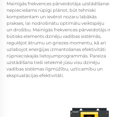
Mainīgās frekvences pārveidotāja uzstādīšanai
nepieciešams rūpīgi plānot, būt tehniski
kompetentam un ievērot nozaru labākās
prakses, lai nodrošinātu optimālu veiktspēju
un drošību. Mainīgās frekvences pārveidotājs ir
būtisks elements dzinēju vadības sistēmās,
regulējot ātrumu un griezes momentu, kā arī
uzlabojot enerģijas izmantošanas efektivitāti
rūpnieciskajās lietojumprogrammās. Pareiza
uzstādīšana tieši ietekmē jūsu visu dzinēju
vadības sistēmas ilgmūžību, uzticamību un
ekspluatācijas efektivitāti.