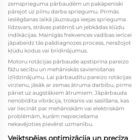
zemsprieguma pārbaudēm un pakāpeniski
pārejot uz pilnu darba spriegumu. Pirmās
ieslēgšanas laikā jāuzrauga ieejas sprieguma
līdzsvars, strāvas patēriņš un jebkādas kļūdu
indikācijas. Mainīgās frekvences vadības ierīcei
jāpabeidz tās pašdiagnozes process, neražojot
kļūdu kodus vai brīdinājumus.
Motoru rotācijas pārbaude apstiprina pareizo
fāžu secību un mehāniskās savienošanas
izlīdzinājumu. Lai pārbaudītu pareizo rotācijas
virzienu, jāsāk ar zemas ātruma darbību, pirms
pāriet uz augstākiem ātrumiem. Jāpārbauda
nenobīdīta vibrācija, troksnis vai sasilšana, kas
var liecināt par mehāniskām vai elektriskām
problēmām, kurām nepieciešama
nekavējoties pievērst uzmanību.
Veiktspējas optimizācija un precīza