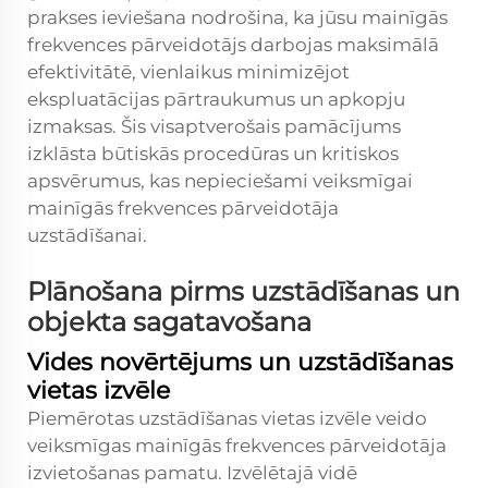
prakses ieviešana nodrošina, ka jūsu mainīgās
frekvences pārveidotājs darbojas maksimālā
efektivitātē, vienlaikus minimizējot
ekspluatācijas pārtraukumus un apkopju
izmaksas. Šis visaptverošais pamācījums
izklāsta būtiskās procedūras un kritiskos
apsvērumus, kas nepieciešami veiksmīgai
mainīgās frekvences pārveidotāja
uzstādīšanai.
Plānošana pirms uzstādīšanas un
objekta sagatavošana
Vides novērtējums un uzstādīšanas
vietas izvēle
Piemērotas uzstādīšanas vietas izvēle veido
veiksmīgas mainīgās frekvences pārveidotāja
izvietošanas pamatu. Izvēlētajā vidē