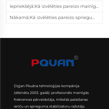
Iepriekšējā:
Kā izvēlēties pareizo mainīgās frekvences vadību jūsu motoram
Nākamā:
Kā izvēlēties pareizo sprieguma stabilizatoru savai rūpnīcas elektroinstalācijai
Dzjjan Pkuāna tehnoloģijas kompānija
(dibināta 2003. gadā): profesionāls mainīgās
frekvences pārveidotāja, mīkstās palaišanas
ierīču un sprieguma stabilizatoru ražotājs.