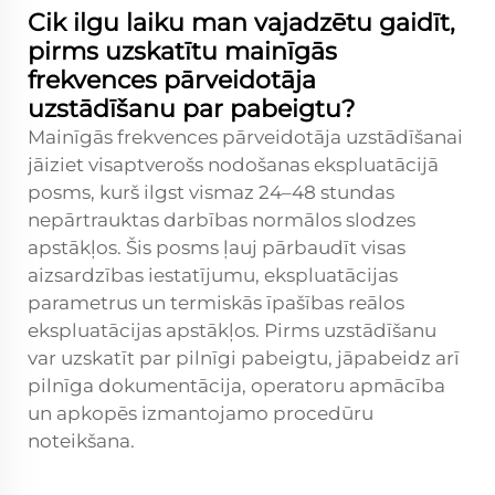
Cik ilgu laiku man vajadzētu gaidīt,
pirms uzskatītu mainīgās
frekvences pārveidotāja
uzstādīšanu par pabeigtu?
Mainīgās frekvences pārveidotāja uzstādīšanai
jāiziet visaptverošs nodošanas ekspluatācijā
posms, kurš ilgst vismaz 24–48 stundas
nepārtrauktas darbības normālos slodzes
apstākļos. Šis posms ļauj pārbaudīt visas
aizsardzības iestatījumu, ekspluatācijas
parametrus un termiskās īpašības reālos
ekspluatācijas apstākļos. Pirms uzstādīšanu
var uzskatīt par pilnīgi pabeigtu, jāpabeidz arī
pilnīga dokumentācija, operatoru apmācība
un apkopēs izmantojamo procedūru
noteikšana.