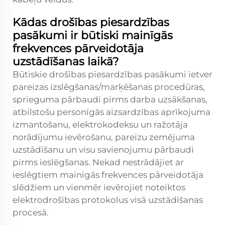
Kādas drošības piesardzības
pasākumi ir būtiski mainīgās
frekvences pārveidotāja
uzstādīšanas laikā?
Būtiskie drošības piesardzības pasākumi ietver
pareizas izslēgšanas/marķēšanas procedūras,
sprieguma pārbaudi pirms darba uzsākšanas,
atbilstošu personīgās aizsardzības aprīkojuma
izmantošanu, elektrokodeksu un ražotāja
norādījumu ievērošanu, pareizu zemējuma
uzstādīšanu un visu savienojumu pārbaudi
pirms ieslēgšanas. Nekad nestrādājiet ar
ieslēgtiem mainīgās frekvences pārveidotāja
slēdžiem un vienmēr ievērojiet noteiktos
elektrodrošības protokolus visā uzstādīšanas
procesā.