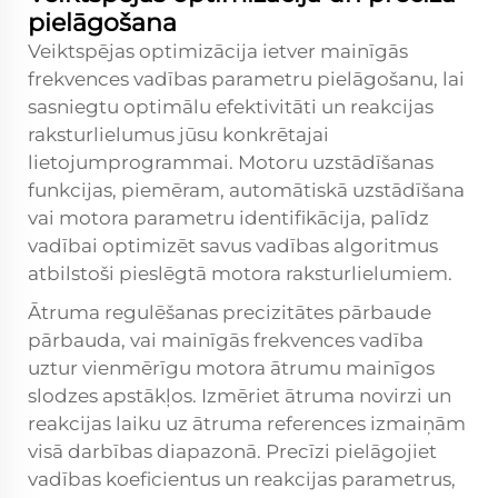
pielāgošana
Veiktspējas optimizācija ietver mainīgās
frekvences vadības parametru pielāgošanu, lai
sasniegtu optimālu efektivitāti un reakcijas
raksturlielumus jūsu konkrētajai
lietojumprogrammai. Motoru uzstādīšanas
funkcijas, piemēram, automātiskā uzstādīšana
vai motora parametru identifikācija, palīdz
vadībai optimizēt savus vadības algoritmus
atbilstoši pieslēgtā motora raksturlielumiem.
Ātruma regulēšanas precizitātes pārbaude
pārbauda, vai mainīgās frekvences vadība
uztur vienmērīgu motora ātrumu mainīgos
slodzes apstākļos. Izmēriet ātruma novirzi un
reakcijas laiku uz ātruma references izmaiņām
visā darbības diapazonā. Precīzi pielāgojiet
vadības koeficientus un reakcijas parametrus,