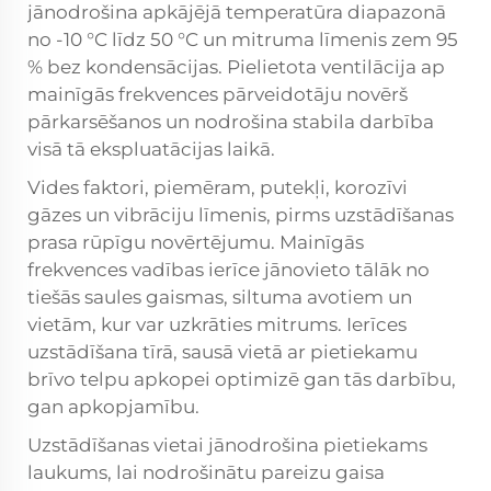
jānodrošina apkājējā temperatūra diapazonā
no -10 °C līdz 50 °C un mitruma līmenis zem 95
% bez kondensācijas. Pielietota ventilācija ap
mainīgās frekvences pārveidotāju novērš
pārkarsēšanos un nodrošina stabila darbība
visā tā ekspluatācijas laikā.
Vides faktori, piemēram, putekļi, korozīvi
gāzes un vibrāciju līmenis, pirms uzstādīšanas
prasa rūpīgu novērtējumu. Mainīgās
frekvences vadības ierīce jānovieto tālāk no
tiešās saules gaismas, siltuma avotiem un
vietām, kur var uzkrāties mitrums. Ierīces
uzstādīšana tīrā, sausā vietā ar pietiekamu
brīvo telpu apkopei optimizē gan tās darbību,
gan apkopjamību.
Uzstādīšanas vietai jānodrošina pietiekams
laukums, lai nodrošinātu pareizu gaisa