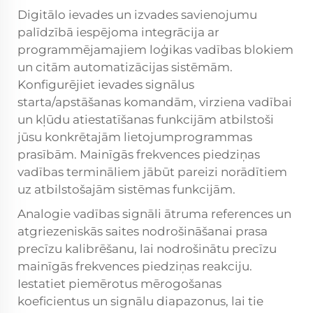
Digitālo ievades un izvades savienojumu
palīdzībā iespējoma integrācija ar
programmējamajiem loģikas vadības blokiem
un citām automatizācijas sistēmām.
Konfigurējiet ievades signālus
starta/apstāšanas komandām, virziena vadībai
un kļūdu atiestatīšanas funkcijām atbilstoši
jūsu konkrētajām lietojumprogrammas
prasībām. Mainīgās frekvences piedziņas
vadības termināliem jābūt pareizi norādītiem
uz atbilstošajām sistēmas funkcijām.
Analogie vadības signāli ātruma references un
atgriezeniskās saites nodrošināšanai prasa
precīzu kalibrēšanu, lai nodrošinātu precīzu
mainīgās frekvences piedziņas reakciju.
Iestatiet piemērotus mērogošanas
koeficientus un signālu diapazonus, lai tie