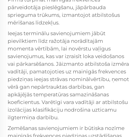
pārveidotāja pieslēgšanu, jāpārbauda
sprieguma trūkums, izmantojot atbilstošus
mērīšanas līdzekļus.
Ieejas terminālu savienojumiem jābūt
pievilktiem līdz ražotāja norādītajām
momenta vērtībām, lai novērstu vaļīgus
savienojumus, kas var izraisīt loka veidošanos
vai pārkarsēšanos. Jāizmanto atbilstoša izmēra
vadītāji, pamatojoties uz mainīgās frekvences
piedziņas ieejas strāvas nominālvērtību, ņemot
vērā gan nepārtrauktas darbības, gan
apkājējās temperatūras samazināšanas
koeficientus. Varētīgi vara vadītāji ar atbilstošu
izolācijas klasifikāciju nodrošina uzticamu
ilgtermiņa darbību.
Zemēšanas savienojumiem ir būtiska nozīme
mainīgās frekvences piedziņas uzstādīšanas