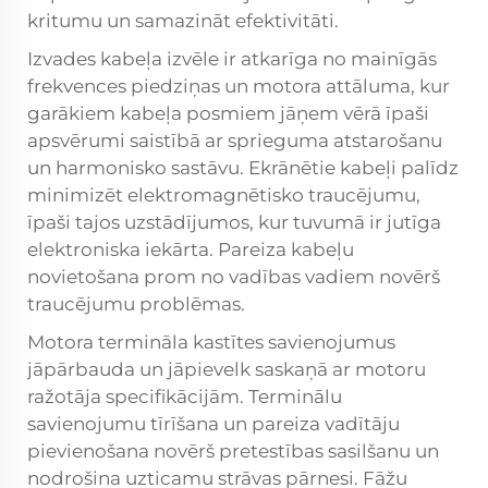
kritumu un samazināt efektivitāti.
Izvades kabeļa izvēle ir atkarīga no mainīgās
frekvences piedziņas un motora attāluma, kur
garākiem kabeļa posmiem jāņem vērā īpaši
apsvērumi saistībā ar sprieguma atstarošanu
un harmonisko sastāvu. Ekrānētie kabeļi palīdz
minimizēt elektromagnētisko traucējumu,
īpaši tajos uzstādījumos, kur tuvumā ir jutīga
elektroniska iekārta. Pareiza kabeļu
novietošana prom no vadības vadiem novērš
traucējumu problēmas.
Motora termināla kastītes savienojumus
jāpārbauda un jāpievelk saskaņā ar motoru
ražotāja specifikācijām. Terminālu
savienojumu tīrīšana un pareiza vadītāju
pievienošana novērš pretestības sasilšanu un
nodrošina uzticamu strāvas pārnesi. Fāžu