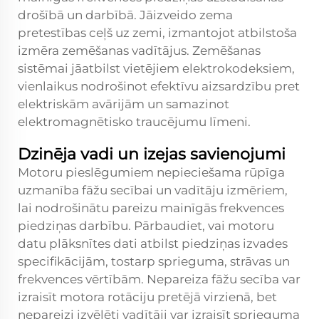
drošībā un darbībā. Jāizveido zema
pretestības ceļš uz zemi, izmantojot atbilstoša
izmēra zemēšanas vadītājus. Zemēšanas
sistēmai jāatbilst vietējiem elektrokodeksiem,
vienlaikus nodrošinot efektīvu aizsardzību pret
elektriskām avārijām un samazinot
elektromagnētisko traucējumu līmeni.
Dzinēja vadi un izejas savienojumi
Motoru pieslēgumiem nepieciešama rūpīga
uzmanība fāžu secībai un vadītāju izmēriem,
lai nodrošinātu pareizu mainīgās frekvences
piedziņas darbību. Pārbaudiet, vai motoru
datu plāksnītes dati atbilst piedziņas izvades
specifikācijām, tostarp sprieguma, strāvas un
frekvences vērtībām. Nepareiza fāžu secība var
izraisīt motora rotāciju pretējā virzienā, bet
nepareizi izvēlēti vadītāji var izraisīt sprieguma