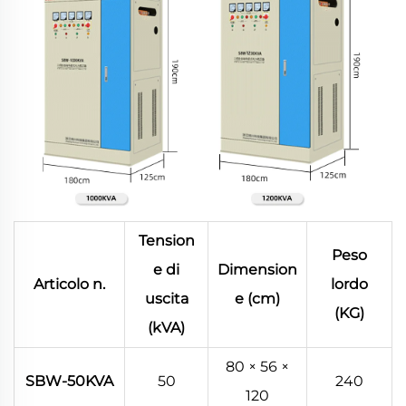
Tension
Peso
e di
Dimension
Articolo n.
lordo
uscita
e (cm)
(KG)
(kVA)
80 × 56 ×
SBW-50KVA
50
240
120