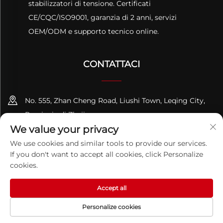
stabilizzatori di tensione. Certificati
CE/CQC/ISO9001, garanzia di 2 anni, servizi
OEM/ODM e supporto tecnico online.
CONTATTACI
No. 555, Zhan Cheng Road, Liushi Town, Leqing City,
Provincia di Zhejiang
We value your privacy
+86-13695814656
We use cookies and similar tools to provide our services.
If you don't want to accept all cookies, click Personalize
[email protected]
cookies.
Accept all
Copyright © 2026 ZHEJIANG PQUAN Technology Co.Ltd. Tutti i
diritti riservati.
Informativa sulla privacy
Personalize cookies
HOMEPAGE
PRODOTTI
E-MAIL
TEL