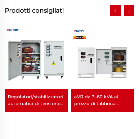
Prodotti consigliati
Regolatori/stabilizzatori
aVR da 3–60 kVA al
automatici di tensione
prezzo di fabbrica,
CA di alta qualità
stabilizzatore di
Tns/SVC da 20 kVA, 380
tensione monofase da
V, AVR servo
10 kVA con motore
servo, uscita 220 V,
rame