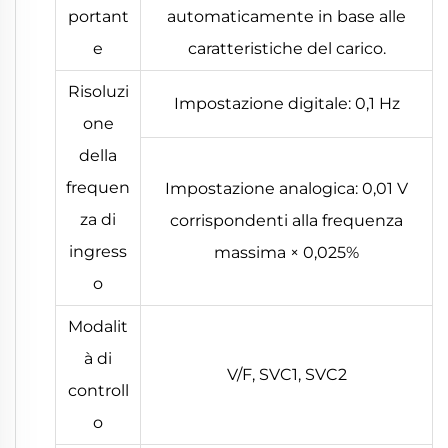
portant
automaticamente in base alle
e
caratteristiche del carico.
Risoluzi
Impostazione digitale: 0,1 Hz
one
della
frequen
Impostazione analogica: 0,01 V
za di
corrispondenti alla frequenza
ingress
massima × 0,025%
o
Modalit
à di
V/F, SVC1, SVC2
controll
o