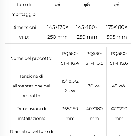
φ6
φ6
φ6
foro di
montaggio:
145×170×
145×180×
175×180×
Dimensioni
250 mm
250 mm
305 mm
VFD:
PQ580-
PQ580-
PQ580-
Nome del prodotto:
SF-FIG.4
SF-FIG.5
SF-FIG.6
Tensione di
15/18,5/2
alimentazione del
30 kw
45 kW
2 kW
prodotto:
Dimensioni di
365*160
407*180
477*220
installazione:
mm
mm
mm
Diametro del foro di