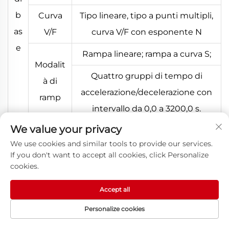
b
Curva
Tipo lineare, tipo a punti multipli,
as
V/F
curva V/F con esponente N
e
Rampa lineare; rampa a curva S;
Modalit
Quattro gruppi di tempo di
à di
accelerazione/decelerazione con
ramp
intervallo da 0,0 a 3200,0 s.
We value your privacy
Frequenza frenatura in corrente
We use cookies and similar tools to provide our services.
continua: 0,00 Hz fino alla
If you don't want to accept all cookies, click Personalize
frequenza massima.
cookies.
Freno
Tempo di frenatura: da 0,0 s a 36,0
Accept all
DC
s
Personalize cookies
Valore corrente di funzionamento
HOMEPAGE
PRODOTTI
E-MAIL
TEL