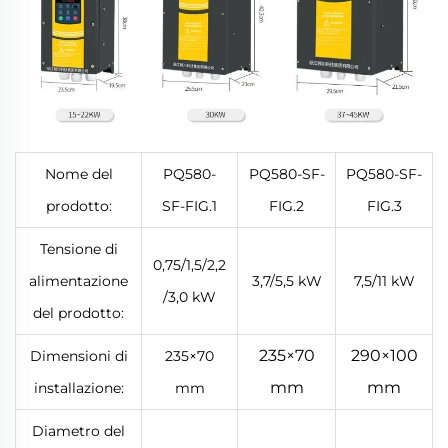
Nome del
PQ580-
PQ580-SF-
PQ580-SF-
prodotto:
SF-FIG.1
FIG.2
FIG.3
Tensione di
0,75/1,5/2,2
alimentazione
3,7/5,5 kW
7,5/11 kW
/3,0 kW
del prodotto:
235×70
290×100
Dimensioni di
235×70
mm
mm
installazione:
mm
Diametro del