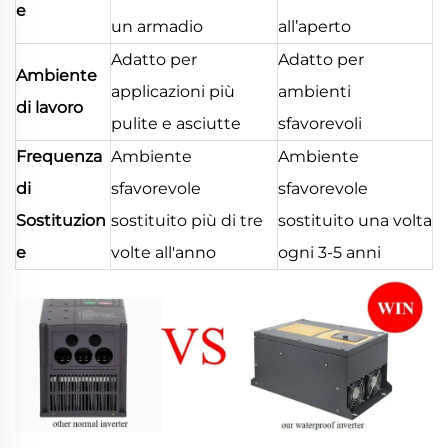
e
un armadio
all’aperto
Adatto per
Adatto per
Ambiente
applicazioni più
ambienti
di lavoro
pulite e asciutte
sfavorevoli
Frequenza
Ambiente
Ambiente
di
sfavorevole
sfavorevole
Sostituzion
sostituito più di tre
sostituito una volta
e
volte all'anno
ogni 3-5 anni