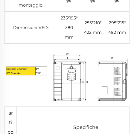
φ6
φ6
φ6
montaggio:
235*195*
255*210*
295*215*
Dimensioni VFD:
380
422 mm
492 mm
mm
ar
ti
Specifiche
co