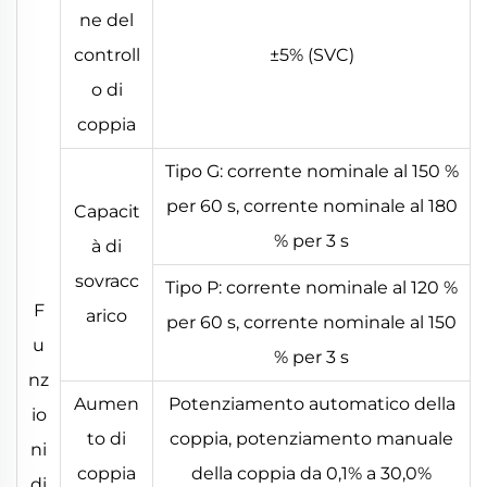
ne del
controll
±5% (SVC)
o di
coppia
Tipo G: corrente nominale al 150 %
per 60 s, corrente nominale al 180
Capacit
% per 3 s
à di
sovracc
Tipo P: corrente nominale al 120 %
F
arico
per 60 s, corrente nominale al 150
u
% per 3 s
nz
Aumen
Potenziamento automatico della
io
to di
coppia, potenziamento manuale
ni
coppia
della coppia da 0,1% a 30,0%
di