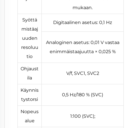
mukaan.
Syöttä
Digitaalinen asetus: 0,1 Hz
mistäaj
uuden
Analoginen asetus: 0,01 V vastaa
resoluu
enimmäistaajuutta × 0,025 %
tio
Ohjaust
V/f, SVC1, SVC2
ila
Käynnis
0,5 Hz/180 % (SVC)
tystorsi
Nopeus
1:100 (SVC);
alue