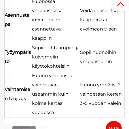
Huonossa
ympäristössä
Voidaan asentaa
Asennusta
invertteri on
kaappiin tai
pa
asennettava
avoimeen tilaan
kaappiin
Sopii puhtaampiin ja
Työympäris
Sopii huonoihin
kuivempiin
tö
ympäristöihin
käyttökohteisiin
Huono ympäristö
vaihdetaan
Huono ympäristö
Vaihtamise
useammin kuin
vaihdetaan kerran
n taajuus
kolme kertaa
3–5 vuoden välein
vuodessa