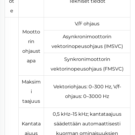
ot
Tekniset tiedot
e
V/F ohjaus
Mootto
Asynkronimoottorin
rin
vektorinopeusohjaus (IMSVC)
ohjaust
Synkronimoottorin
apa
vektorinopeusohjaus (FMSVC)
Maksim
Vektoriohjaus: 0–300 Hz, V/f-
i
ohjaus: 0–3000 Hz
taajuus
0,5 kHz–15 kHz; kantataajuus
Kantata
säädettään automaattisesti
ajuus
kuorman ominaisuuksien