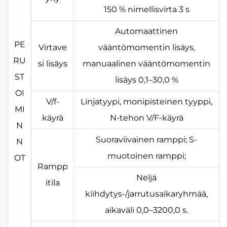
150 % nimellisvirta 3 s
Automaattinen
PE
Virtave
vääntömomentin lisäys,
RU
si lisäys
manuaalinen vääntömomentin
ST
lisäys 0,1–30,0 %
OI
V/f-
Linjatyypi, monipisteinen tyyppi,
MI
käyrä
N-tehon V/F-käyrä
N
Suoraviivainen ramppi; S-
N
muotoinen ramppi;
OT
Rampp
Neljä
itila
kiihdytys-/jarrutusaikaryhmää,
aikaväli 0,0–3200,0 s.