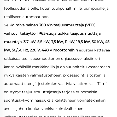
suojatoiminnot tekevät siitä suositun valinnan monille
teollisuuden aloille, kuten tuulipuhaltimille, pumppuille ja
teolliseen automaatioon.
Se
Kolmivaiheinen 380 V:n taajuusmuuttaja (VFD),
vaihtovirtakäyttö, IP65-suojaluokka, taajuusmuuttaja,
muuntaja, 3,7 kW, 5,5 kW, 7,5 kW, 11 kW, 18,5 kW, 30 kW, 45
kW, 50/60 Hz, 220 V, 440 V moottoreihin
edustaa kattavaa
ratkaisua teollisuusmoottorien ohjaussovelluksiin eri
kansainvälisillä markkinoilla ja on suunniteltu vastaamaan
nykyaikaisten valmistustehojen, prosessointilaitosten ja
automaattisten järjestelmien vaativia vaatimuksia. Tämä
edistynyt taajuusmuuttajasarja tarjoaa erinomaisia
suorituskykyominaisuuksia kehittyneen voimatekniikan
avulla, johon kuuluu vankka kolmivaiheinen