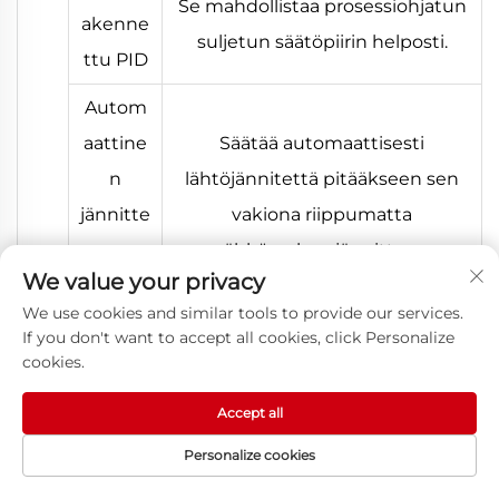
Se mahdollistaa prosessiohjatun
akenne
suljetun säätöpiirin helposti.
ttu PID
Autom
aattine
Säätää automaattisesti
n
lähtöjännitettä pitääkseen sen
jännitte
vakiona riippumatta
en
sähköverkon jännitteen
We value your privacy
säädin
vaihteluista.
We use cookies and similar tools to provide our services.
(AVR)
If you don't want to accept all cookies, click Personalize
cookies.
Yli-
Virta ja jännite rajoitetaan
voltiosi/
automaattisesti käynnissä
Accept all
yli-
olevan prosessin aikana, jotta
Personalize cookies
tämän
vältetään usein toistuvat
ETUSIVU
TUOTTEET
SÄHKÖPOSTI
PUH