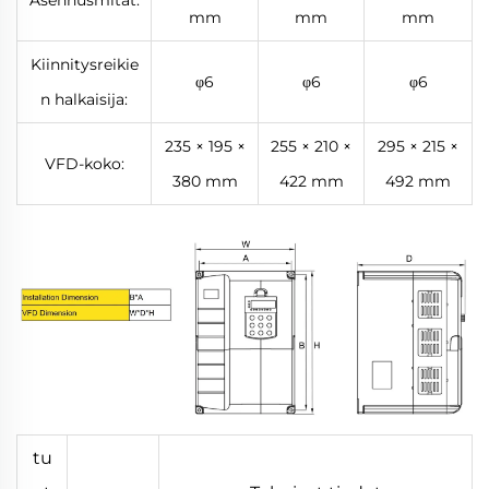
Asennusmitat:
mm
mm
mm
Kiinnitysreikie
φ6
φ6
φ6
n halkaisija:
235 × 195 ×
255 × 210 ×
295 × 215 ×
VFD-koko:
380 mm
422 mm
492 mm
tu