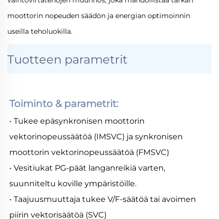
vaihtovirtatehojen muunnos, joka mahdollistaa tarkan
moottorin nopeuden säädön ja energian optimoinnin
useilla teholuokilla.
Tuotteen parametrit
Toiminto & parametrit: 
• Tukee epäsynkronisen moottorin 
vektorinopeussäätöä (IMSVC) ja synkronisen 
moottorin vektorinopeussäätöä (FMSVC) 
• Vesitiukat PG-päät langanreikiä varten, 
suunniteltu koville ympäristöille. 
• Taajuusmuuttaja tukee V/F-säätöä tai avoimen 
piirin vektorisäätöä (SVC) 