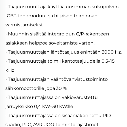
• Taajuusmuuttaja käyttää uusimman sukupolven 
IGBT-tehomoduuleja hiljaisen toiminnan 
varmistamiseksi. 
• Muunnin sisältää integroidun G/P-rakenteen 
asiakkaan helppoa soveltamista varten. 
• Taajuusmuuttajan lähtötaajuus enintään 3000 Hz. 
• Taajuusmuuttaja toimii kantotaajuudella 0,5–15 
kHz 
• Taajuusmuuttajan vääntövahvistustoiminto 
sähkömoottorille jopa 30 % 
• Taajuusmuuttajassa on vakiovarustettu 
jarruyksikkö 0,4 kW–30 kW:lle 
• Taajuusmuuttajassa on sisäänrakennettu PID-
säädin, PLC, AVR, JOG-toiminto, ajastimet, 