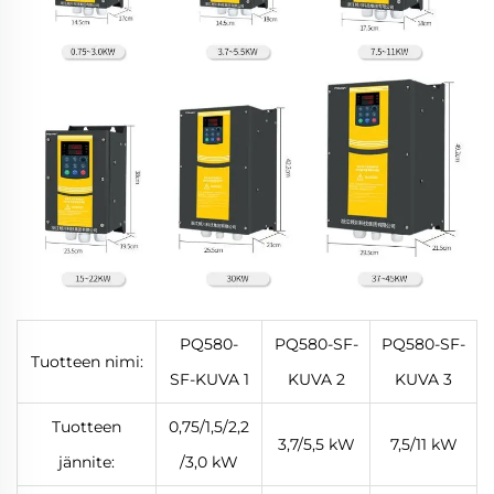
PQ580-
PQ580-SF-
PQ580-SF-
Tuotteen nimi:
SF-KUVA 1
KUVA 2
KUVA 3
Tuotteen
0,75/1,5/2,2
3,7/5,5 kW
7,5/11 kW
jännite:
/3,0 kW