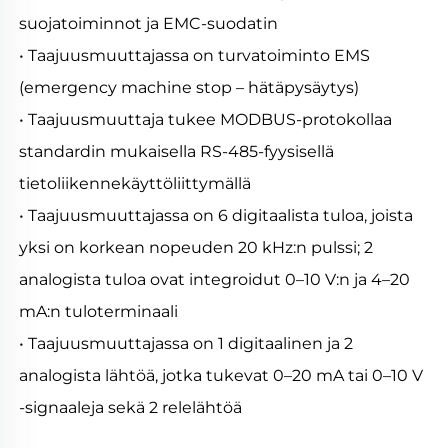
suojatoiminnot ja EMC-suodatin 
• Taajuusmuuttajassa on turvatoiminto EMS 
(emergency machine stop – hätäpysäytys) 
• Taajuusmuuttaja tukee MODBUS-protokollaa 
standardin mukaisella RS-485-fyysisellä 
tietoliikennekäyttöliittymällä 
• Taajuusmuuttajassa on 6 digitaalista tuloa, joista 
yksi on korkean nopeuden 20 kHz:n pulssi; 2 
analogista tuloa ovat integroidut 0–10 V:n ja 4–20 
mA:n tuloterminaali 
• Taajuusmuuttajassa on 1 digitaalinen ja 2 
analogista lähtöä, jotka tukevat 0–20 mA tai 0–10 V 
-signaaleja sekä 2 relelähtöä 