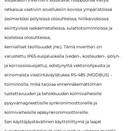
suojatason invertterit edustavat huippuunsa vietyä
ratkaisua vaativiin sovelluksiin kovissa ympäristöissä
(esimerkiksi pölyisissä olosuhteissa, hiilikaivoksissa
esiintyvissä raskasmetalleissa, sulattotoiminnoissa ja
kosteissa olosuhteissa,
kemialliset teollisuudet jne.). Tämä invertteri on
varustettu IP65-suojaluokalla (veden-, kosteuden-, pölyn-
ja korroosiosuojattu), edistynyttä vektoriohjausta ja
erinomaista viestintäväylätukea RS-485 (MODBUS) -
toiminnolla, mikä tarjoaa ennennäkemättömän
luotettavuuden ja tehokkuuden kolmivaiheisille
pysyvämagneettisille synkronimoottoreille ja
kolmivaiheisille epäsynkronimoottoreille.
Sen käyttäjäystävällinen käyttöliittymä ja laajat