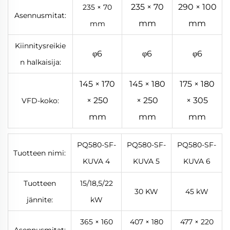
235 × 70
290 × 100
235 × 70
Asennusmitat:
mm
mm
mm
Kiinnitysreikie
φ6
φ6
φ6
n halkaisija:
145 × 170
145 × 180
175 × 180
× 250
× 250
× 305
VFD-koko:
mm
mm
mm
PQ580-SF-
PQ580-SF-
PQ580-SF-
Tuotteen nimi:
KUVA 4
KUVA 5
KUVA 6
Tuotteen
15/18,5/22
30 KW
45 kW
jännite:
kW
365 × 160
407 × 180
477 × 220