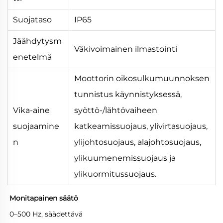
Suojataso
IP65
Jäähdytysm
Väkivoimainen ilmastointi
enetelmä
Moottorin oikosulkumuunnoksen
tunnistus käynnistyksessä,
Vika-aine
syöttö-/lähtövaiheen
suojaamine
katkeamissuojaus, ylivirtasuojaus,
n
ylijohtosuojaus, alajohtosuojaus,
ylikuumenemissuojaus ja
ylikuormitussuojaus.
Monitapainen säätö
0–500 Hz, säädettävä