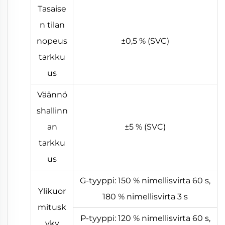
Tasaise
n tilan
nopeus
±0,5 % (SVC)
tarkku
us
Väännö
shallinn
an
±5 % (SVC)
tarkku
us
G-tyyppi: 150 % nimellisvirta 60 s,
Ylikuor
180 % nimellisvirta 3 s
mitusk
P-tyyppi: 120 % nimellisvirta 60 s,
yky