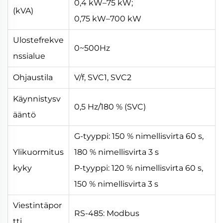
0,4 kW–75 kW;
(kVA)
0,75 kW–700 kW
Ulostefrekve
0~500Hz
nssialue
Ohjaustila
V/f, SVC1, SVC2
Käynnistysv
0,5 Hz/180 % (SVC)
ääntö
G-tyyppi: 150 % nimellisvirta 60 s,
Ylikuormitus
180 % nimellisvirta 3 s
kyky
P-tyyppi: 120 % nimellisvirta 60 s,
150 % nimellisvirta 3 s
Viestintäpor
RS-485: Modbus
tti