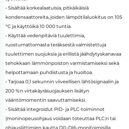
• Sisältää korkealaatuisia, pitkäikäisiä 
kondensaattoreita, joiden lämpötilaluokitus on 105 
°C ja käyttöikä 10 000 tuntia. 
• Käyttää vedenpitäviä tuulettimia, 
ruostumattomasta teräksestä valmistettuja 
tuulettimen suojuksia ja erillistä jäähdytyskanavaa 
tehokkaan lämmönpoiston varmistamiseksi sekä 
helpottamaan puhdistusta ja huoltoa. 
• Tarjoaa 0,1 sekunnin viiveellisen lähtösignaalin ja 
200 %:n virtakäyräsuojauksen lisätyn 
vääntömomentin saavuttamiseksi. 
• Sisältää integroidut PID- ja PLC-toiminnot 
(moninopeusohjaus voidaan toteuttaa PLC:n tai 
ohjausliittimien kautta DI1–DI6-monitoimisilla 