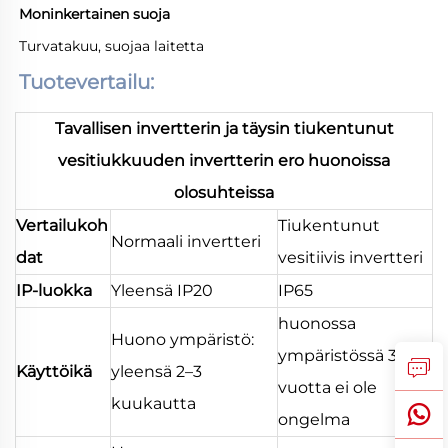
Moninkertainen suoja
Turvatakuu, suojaa laitetta
Tuotevertailu:
Tavallisen invertterin ja täysin tiukentunut
vesitiukkuuden invertterin ero huonoissa
olosuhteissa
Vertailukoh
Tiukentunut
Normaali invertteri
dat
vesitiivis invertteri
IP-luokka
Yleensä IP20
IP65
huonossa
Huono ympäristö:
ympäristössä 3–5
Käyttöikä
yleensä 2–3
vuotta ei ole
kuukautta
ongelma