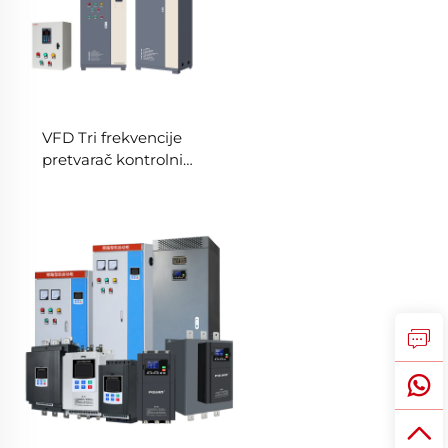
VFD Tri frekvencije
pretvarač kontrolni
kabinet za kompresor
0,75KW-630KW Vektor
kontrole PWM niskog
napona varijabilne
frekvencije