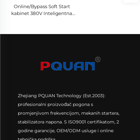
Online/Bypass Soft Start
kabinet 380V Inteligentna
kontrola motora
11kw/55kw/180kw/400kw/630kw
Soft Start kabinet
Zhejiang PQUAN Technology (Est.2003):
profesionalni proizvođač pogona s
promjenjivom frekvencijom, mekanih startera,
stabilizatora napona. S ISO9001 certifikatom, 2
godine garancije, OEM/ODM usluge i online
tehnička podrška.