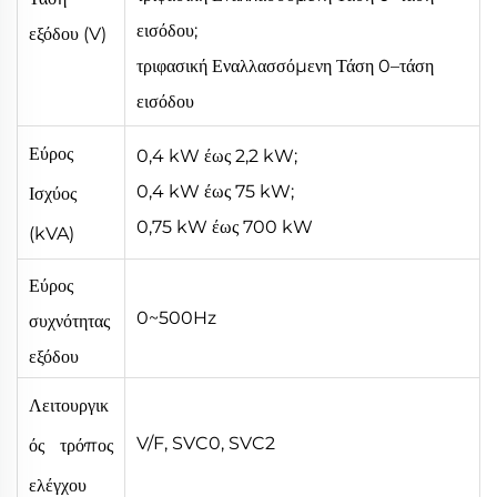
εισόδου;
εξόδου (V)
τριφασική Εναλλασσόμενη Τάση 0–τάση
εισόδου
Εύρος
0,4 kW έως 2,2 kW;
0,4 kW έως 75 kW;
Ισχύος
0,75 kW έως 700 kW
(kVA)
Εύρος
0~500Hz
συχνότητας
εξόδου
Λειτουργικ
V/F, SVC0, SVC2
ός τρόπος
ελέγχου