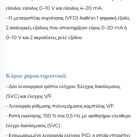
είσοδοι: είσοδος 0–10 V και είσοδος 4–20 mA. 
• Ο μετατροπέας συχνότητας (VFD) διαθέτει 1 ψηφιακή έξοδο, 
2 αναλογικές εξόδους που υποστηρίζουν εύρος 0–20 mA ή 
0–10 V και 2 ακροδέκτες ρελέ εξόδου 
Κύρια χαρακτηριστικά: 
• Δύο λειτουργικοί τρόποι ελέγχου: Έλεγχος διανύσματος 
(SVC) και έλεγχος V/F. 
• Λειτουργία ρύθμισης πολυτμήματος καμπύλης V/F. 
• Ροπή εκκίνησης: 150 % στα 0,5 Hz με αισθητήριο-ελεύθερο 
έλεγχο διανύσματος (SVC). 
• Ενσωματωμένη λειτουργία ελέγχου PID, η οποία επιτρέπει 