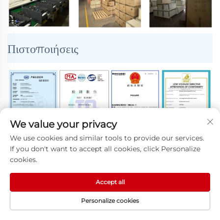
Πιστοποιήσεις
We value your privacy
We use cookies and similar tools to provide our services.
If you don't want to accept all cookies, click Personalize
Υπηρεσία μετά την πώληση: 
cookies.
Παρέχουμε αξιόπιστη μεταπωλητική υποστήριξη για να 
Accept all
διασφαλίσουμε την αποτελεσματική λειτουργία του αντιστροφέα 
Personalize cookies
ΗΛΕΚΤΡΟΝΙΚΌ
σας. Οι υπηρεσίες μας περιλαμβάνουν: 
ΑΡΧΙΚΗ ΣΕΛΙΔΑ
ΠΡΟΪΌΝΤΑ
ΤΗΛ.
ΤΑΧΥΔΡΟΜΕΊΟ