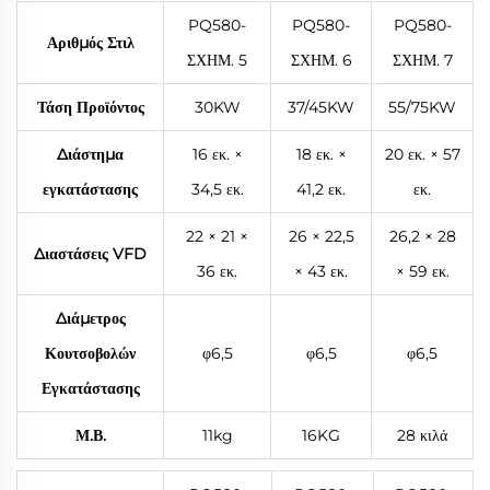
PQ580-
PQ580-
PQ580-
Αριθμός Στιλ
ΣΧΗΜ. 5
ΣΧΗΜ. 6
ΣΧΗΜ. 7
Τάση Προϊόντος
30KW
37/45KW
55/75KW
Διάστημα
16 εκ. ×
18 εκ. ×
20 εκ. × 57
εγκατάστασης
34,5 εκ.
41,2 εκ.
εκ.
22 × 21 ×
26 × 22,5
26,2 × 28
Διαστάσεις VFD
36 εκ.
× 43 εκ.
× 59 εκ.
Διάμετρος
Κουτσοβολών
φ6,5
φ6,5
φ6,5
Εγκατάστασης
Μ.Β.
11kg
16KG
28 κιλά