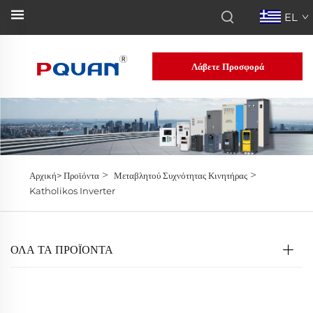
EL
Λάβετε Προσφορά
>
>
Αρχική>
Προϊόντα
Μεταβλητού Συχνότητας Κινητήρας
Katholikos Inverter
ΟΛΑ ΤΑ ΠΡΟΪΟΝΤΑ