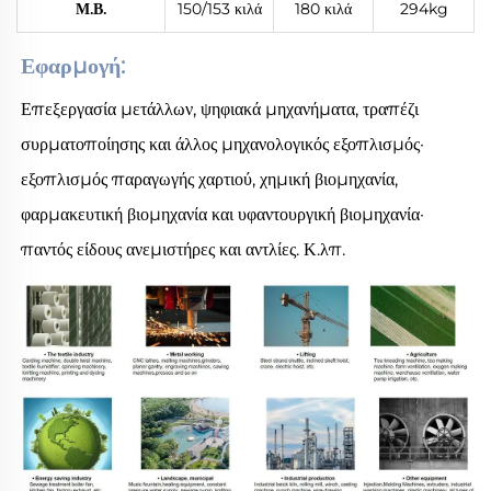
Μ.Β.
150/153 κιλά
180 κιλά
294kg
Εφαρμογή: 
Επεξεργασία μετάλλων, ψηφιακά μηχανήματα, τραπέζι 
συρματοποίησης και άλλος μηχανολογικός εξοπλισμός· 
εξοπλισμός παραγωγής χαρτιού, χημική βιομηχανία, 
φαρμακευτική βιομηχανία και υφαντουργική βιομηχανία· 
παντός είδους ανεμιστήρες και αντλίες. Κ.λπ. 