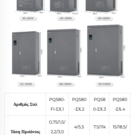
PQ580-
PQ580
PQ58
PQ580
Αριθμός Στιλ
FI-ΣΧ.1
-ΣΧ.2
0-ΣΧ.3
-ΣΧ.4
0,75/1,5/
4/5,5
7.5/11k
15/18,5/
Τάση Προϊόντος
2,2/3,0