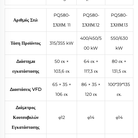
PQ580-
PQ580-
PQ580-
Αριθμός Στιλ
ΣΧΗΜ. 11
ΣΧΗΜ.12
ΣΧΗΜ.13
400/450/5
550/630
Τάση Προϊόντος
315/355 kW
00 kW
kW
Διάστημα
50 εκ ×
64 εκ ×
80 εκ ×
εγκατάστασης
103,6 εκ
117,3 εκ
131,5 εκ
65 × 35 ×
86 × 35 ×
100*39*135
Διαστάσεις VFD
106 εκ
120 εκ
εκ.
Διάμετρος
Κουτσοβολών
φ12
φ14
φ14
Εγκατάστασης