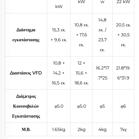
kW
w
22 kW
kW
14,8
10,8 εκ.
20,5 εκ.
Διάστημα
15,3 εκ.
εκ. /
× 17,6
× 30,5
εγκατάστασης
× 9,6 εκ.
23,7
εκ.
εκ.
εκ.
10,8 ×
12 ×
16.2*17
21.8*19.
Διαστάσεις VFD
14,2 ×
15,6 ×
.7*25
6*31.9
16,5 εκ.
18,6 εκ.
Διάμετρος
Κουτσοβολών
φ5.0
φ5.0
φ5
φ6
Εγκατάστασης
Μ.Β.
1.65kg
2kg
4kg
7κγ