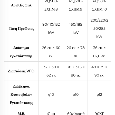
PQ580-
PQ580-
PQ580-
Αριθμός Στιλ
ΣΧΗΜ.8
ΣΧΗΜ.9
ΣΧΗΜ.10
200/220/2
90/110/132
160/185
Τάση Προϊόντος
50/285
kW
kW
kW
Διάστημα
26 εκ. × 60
26 εκ. × 78
36 εκ. ×
εγκατάστασης
εκ.
εκ.
87,6 εκ.
32 × 30 ×
38 × 31,5 ×
48 × 35 ×
Διαστάσεις VFD
62 εκ.
80 εκ.
90 εκ.
Διάμετρος
Κουτσοβολών
φ10
φ10
φ12
Εγκατάστασης
Μ.Β.
41kg
60χιλιοστά
90ΚΓ