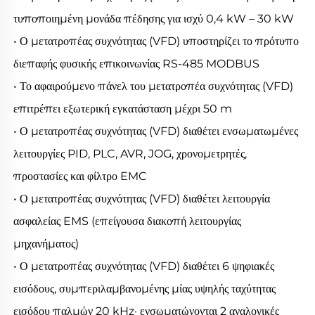
τυποποιημένη μονάδα πέδησης για ισχύ 0,4 kW – 30 kW 
• Ο μετατροπέας συχνότητας (VFD) υποστηρίζει το πρότυπο 
διεπαφής φυσικής επικοινωνίας RS-485 MODBUS 
• Το αφαιρούμενο πάνελ του μετατροπέα συχνότητας (VFD) 
επιτρέπει εξωτερική εγκατάσταση μέχρι 50 m 
• Ο μετατροπέας συχνότητας (VFD) διαθέτει ενσωματωμένες 
λειτουργίες PID, PLC, AVR, JOG, χρονομετρητές, 
προστασίες και φίλτρο EMC 
• Ο μετατροπέας συχνότητας (VFD) διαθέτει λειτουργία 
ασφαλείας EMS (επείγουσα διακοπή λειτουργίας 
μηχανήματος) 
• Ο μετατροπέας συχνότητας (VFD) διαθέτει 6 ψηφιακές 
εισόδους, συμπεριλαμβανομένης μίας υψηλής ταχύτητας 
εισόδου παλμών 20 kHz· ενσωματώνονται 2 αναλογικές 