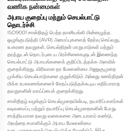
வணிக நன்மைகள்
அபாய குறைப்பு மற்றும் செயல்பாட்டு
தொடர்ச்சி
ISO9001 சான்றிதழ் பெற்ற தானியங்கி மின்னழுத்த
ஒழுங்குபடுத்தி (AVR) அமைப்புகளைத் தேர்வு செய்வது,
உபகரண தவறுகள், செயல்திறன் மாறுபாடுகள் மற்றும்
தரத்துடன் தொடர்புடைய பிரச்சினைகளுடன் இணைந்த
செயல்பாட்டு அபாயங்களைக் குறிப்பிடத்தக்க அளவில்
குறைக்கிறது. விரிவான தர மேலாண்மை அணுகுமுறை
முக்கிய செயல்பாடுகளை குறுக்கிடும் அல்லது உணர்திறன்
மிக்க உபகரணங்களைச் சேதப்படுத்தக்கூடிய எதிர்பாராத
தவறுகளின் வாய்ப்பைக் குறைக்கிறது.
சான்றிதழ் வழங்கும் செயல்முறையின்படி, தயாரிப்பாளர்கள்
வடிவமைப்பு மற்றும் தயாரிப்பு செயல்முறைகளின் போது
சாத்தியமான தவறு வகைகளை அடையாளம் கண்டு,
அவற்றை சமாளிக்கும் அபாய மேலாண்மை
நடைமுறைகளைச் செயல்படுத்த வேண்டும். இந்த