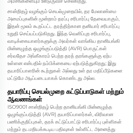
அம்சங்களையும் ஊடுருவிச் செல்கிறது.
சான்றிதழ் வழங்கும் செயல்முறையில், தர மேலாண்மை
அமைப்புகளின் மூன்றாம் தரப்பு சரிபார்ப்பு தேவையாகும்,
இதன் மூலம் கூறப்பட்ட தரத்திற்கான தனியார் சரிபார்ப்பு
உறுதி செய்யப்படுகிறது. இந்த வெளிப்புற சரிபார்ப்பு,
வாடிக்கையாளர்களுக்கு அவர்கள் வாங்கிய தானியங்கி
மின்னழுத்த ஒழுங்குப்படுத்தி (AVR) பொருட்கள்
சர்வதேச அங்கீகாரம் பெற்ற தரத் தரங்களுக்கு ஏற்ப
உள்ளன என்பதில் நம்பிக்கையை ஏற்படுத்துகிறது; இது
தயாரிப்பாளரின் கூற்றுகள் அல்லது உள் தர மதிப்பீடுகளை
மட்டுமே அடிப்படையாகக் கொண்டது அல்ல.
தயாரிப்பு செயல்முறை கட்டுப்பாடுகள் மற்றும்
ஆவணங்கள்
ISO9001 சான்றிதழ் பெற்ற தானியங்கி மின்னழுத்த
ஒழுங்குப்படுத்தி (AVR) தயாரிப்பாளர்கள், விரிவான
பணிக்குறிப்புகள், தரக் கட்டுப்பாட்டு சரிபார்ப்பு புள்ளிகள்
மற்றும் தடமறியக்கூடிய பதிவுகள் உள்ளிட்ட அனைத்து