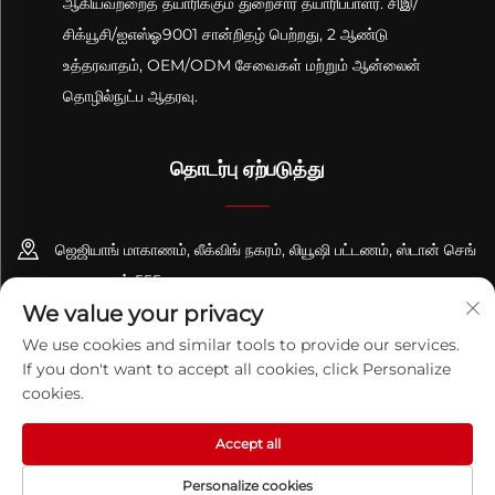
ஆகியவற்றைத் தயாரிக்கும் துறைசார் தயாரிப்பாளர். சிஇ/
சிக்யூசி/ஐஎஸ்ஓ9001 சான்றிதழ் பெற்றது, 2 ஆண்டு
உத்தரவாதம், OEM/ODM சேவைகள் மற்றும் ஆன்லைன்
தொழில்நுட்ப ஆதரவு.
தொடர்பு ஏற்படுத்து
ஜெஜியாங் மாகாணம், லீக்விங் நகரம், லியூஷி பட்டணம், ஸ்டான் செங்
சாலை, எண் 555
We value your privacy
+86-13695814656
We use cookies and similar tools to provide our services.
If you don't want to accept all cookies, click Personalize
[email protected]
cookies.
Accept all
காப்புரிமை © 2026 செஜியாங் பிகுவான் தொழில்நுட்பம் கோ., லிட். அனைத்து
உரிமைகளும் பாதுகாக்கப்பட்டவை.
தனியுரிமைக் கொள்கை
Personalize cookies