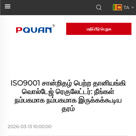
TA
மதிப்பீடு பெறுக
ISO9001 சான்றிதழ் பெற்ற தானியங்கி
வொல்டேஜ் ரெகுலேட்டர்: நீங்கள்
நம்பகமாக நம்பகமாக இருக்கக்கூடிய
தரம்
2026-03-13 10:00:00