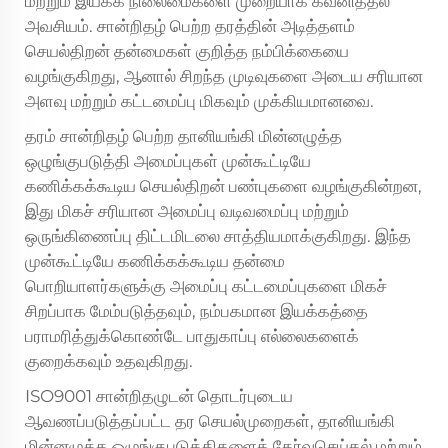
மற்றும் இயக்க நிலைமைகளை முறையாக கவனித்தல்
அவசியம். சான்றிதழ் பெற்ற தரத்தின் அடித்தளம்
செயல்திறன் தன்மைகள் குறித்த நம்பிக்கையை
வழங்குகிறது, ஆனால் சிறந்த முடிவுகளை அடைய சரியான
அளவு மற்றும் கட்டமைப்பு மிகவும் முக்கியமானவை.
தரம் சான்றிதழ் பெற்ற தானியங்கி மின்னழுத்த
ஒழுங்குபடுத்தி அமைப்புகள் முன்கூட்டியே
கணிக்கக்கூடிய செயல்திறன் பண்புகளை வழங்குகின்றன,
இது மிகச் சரியான அமைப்பு வடிவமைப்பு மற்றும்
ஒருங்கிணைப்பு திட்டமிடலை சாத்தியமாக்குகிறது. இந்த
முன்கூட்டியே கணிக்கக்கூடிய தன்மை
பொறியாளர்களுக்கு அமைப்பு கட்டமைப்புகளை மிகச்
சிறப்பாக மேம்படுத்தவும், நம்பகமான இயக்கத்தை
பராமரித்துக்கொண்டே பாதுகாப்பு எல்லைகளைக்
குறைக்கவும் உதவுகிறது.
ISO9001 சான்றிதழுடன் தொடர்புடைய
ஆவணப்படுத்தப்பட்ட தர செயல்முறைகள், தானியங்கி
மின்னழுத்த ஒழுங்குபடுத்திகளைத் தேர்வுசெய்தல் மற்றும்