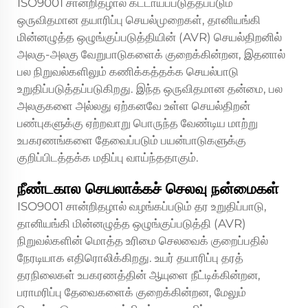
ISO9001 சான்றிதழால் கட்டாயப்படுத்தப்படும்
ஒருவிதமான தயாரிப்பு செயல்முறைகள், தானியங்கி
மின்னழுத்த ஒழுங்குப்படுத்தியின் (AVR) செயல்திறனில்
அலகு-அலகு வேறுபாடுகளைக் குறைக்கின்றன, இதனால்
பல நிறுவல்களிலும் கணிக்கத்தக்க செயல்பாடு
உறுதிப்படுத்தப்படுகிறது. இந்த ஒருவிதமான தன்மை, பல
அலகுகளை அல்லது ஏற்கனவே உள்ள செயல்திறன்
பண்புகளுக்கு ஏற்றவாறு பொருந்த வேண்டிய மாற்று
உபகரணங்களை தேவைப்படும் பயன்பாடுகளுக்கு
குறிப்பிடத்தக்க மதிப்பு வாய்ந்ததாகும்.
நீண்டகால செயலாக்கச் செலவு நன்மைகள்
ISO9001 சான்றிதழால் வழங்கப்படும் தர உறுதிப்பாடு,
தானியங்கி மின்னழுத்த ஒழுங்குப்படுத்தி (AVR)
நிறுவல்களின் மொத்த உரிமை செலவைக் குறைப்பதில்
நேரடியாக எதிரொலிக்கிறது. உயர் தயாரிப்பு தரத்
தரநிலைகள் உபகரணத்தின் ஆயுளை நீட்டிக்கின்றன,
பராமரிப்பு தேவைகளைக் குறைக்கின்றன, மேலும்