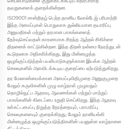
செயல்பாடுகளை குறுக்கிடக்கூடிய எதிர்பாராத
தவறுகளைக் குறைக்கின்றன.
ISO9001 சான்றிதழ் பெற்ற
தானிய வோல்டேஜ் பரிமாற்றி
இந்த அமைப்புகள் பொதுவாக துல்லியமான தயாரிப்பு
அனுமதிகள் மற்றும் தரமான பாகங்களைத்
தேர்வுசெய்வதன் காரணமாக சிறந்த ஆற்றல் சிகிச்சை
திறனைக் காட்டுகின்றன. இந்த திறன் நன்மை நேரத்துடன்
கூடுதலாக அதிகரிக்கிறது, இது மின்னழுத்த
ஒழுங்குப்படுத்தல் பயன்பாடுகளுக்கான இயக்க ஆற்றல்
செலவுகளில் அளவிடக்கூடிய குறைப்பை ஏற்படுத்துகிறது.
தர மேலாண்மைக்கான அமைப்புவிதிமுறை அணுகுமுறை
மேலும் கருவிகளின் முழு வாழ்நாள் முழுவதும்
தொழில்நுட்ப ஆதரவு, ஆவணங்கள் மற்றும் மாற்றுப்
பாகங்களின் கிடைப்பை உறுதி செய்கிறது. இந்த ஆதரவு
உள்கட்டமைப்பு நிறுத்த நேரத்தையும், பராமரிப்பு
செலவுகளையும் குறைக்கிறது, மேலும் தானியங்கி
மின்னழுத்த ஒழுங்குப்படுத்திகளின் பயனுள்ள வாழ்நாளை
நீட்டிக்கிறது.