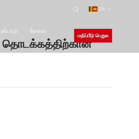
TA
யன்பாடு
சேவை
மதிப்பீடு பெறுக
? தொடக்கத்திற்கான