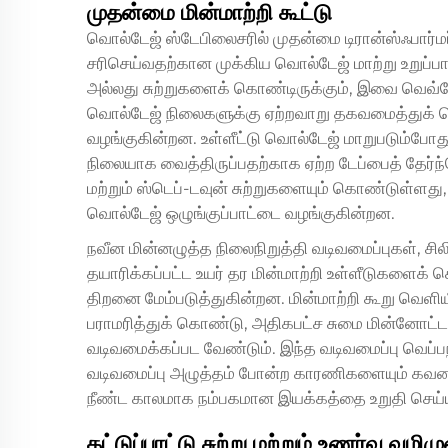
முதன்மை மின்மாற்றி கூட்டு
வொல்டேஜ் ஸ்டேபிலைசரில் முதன்மை டிரான்ஸ்ஃபார்ம
சரிசெய்வதற்கான முக்கிய வொல்டேஜ் மாற்று உறுப்பா
அல்லது சுற்றுகளைக் கொண்டிருக்கும், இவை வெவ்வ
வொல்டேஜ் நிலைகளுக்கு ஏற்றவாறு தகவமைத்துக
வழங்குகின்றன. உள்ளீட்டு வொல்டேஜ் மாறுபடும்போது
நிலையாக வைத்திருப்பதற்காக ஏற்ற டேப்பைத் தேர்ந்தெ
மற்றும் ஸ்டெப்-டவுன் சுற்றுகளையும் கொண்டுள்ளது
வொல்டேஜ் ஒழுங்குப்பாட்டை வழங்குகின்றன.
நவீன மின்னழுத்த நிலைநிறுத்தி வடிவமைப்புகள், சில
தயாரிக்கப்பட்ட உயர் தர மின்மாற்றி உள்ளீடுகளை
திறனை மேம்படுத்துகின்றன. மின்மாற்றி கூறு வெளியீ
பராமரித்துக் கொண்டு, அதிகபட்ச சுமை மின்னோட
வடிவமைக்கப்பட வேண்டும். இந்த வடிவமைப்பு வெப்பநி
வடிவமைப்பு அழுத்தம் போன்ற காரணிகளையும் கவனத
நீண்ட காலமாக நம்பகமான இயக்கத்தை உறுதி செய்ய
கட்டுப்பாட்டு சுற்று மற்றும் உணர்வு வழி