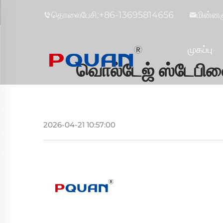
தொலைபேசி:
+86-13695814656
மின்னஞ
முகப்பு
வொல்டேஜ் ஸ்டேபில
2026-04-21 10:57:00