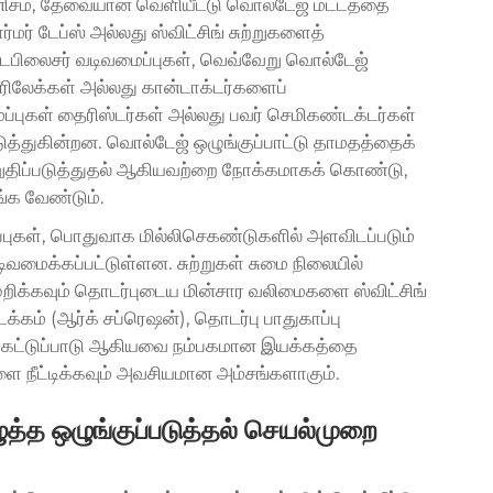
ானிசம், தேவையான வெளியீட்டு வொல்டேஜ் மட்டத்தை
் டேப்ஸ் அல்லது ஸ்விட்சிங் சுற்றுகளைத்
்டேபிலைசர் வடிவமைப்புகள், வெவ்வேறு வொல்டேஜ்
 ரிலேக்கள் அல்லது கான்டாக்டர்களைப்
ப்புகள் தைரிஸ்டர்கள் அல்லது பவர் செமிகண்டக்டர்கள்
ுத்துகின்றன. வொல்டேஜ் ஒழுங்குப்பாட்டு தாமதத்தைக்
உறுதிப்படுத்துதல் ஆகியவற்றை நோக்கமாகக் கொண்டு,
ங்க வேண்டும்.
ப்புகள், பொதுவாக மில்லிசெகண்டுகளில் அளவிடப்படும்
ிவமைக்கப்பட்டுள்ளன. சுற்றுகள் சுமை நிலையில்
முறிக்கவும் தொடர்புடைய மின்சார வலிமைகளை ஸ்விட்சிங்
கம் (ஆர்க் சப்ரெஷன்), தொடர்பு பாதுகாப்பு
ரிசை கட்டுப்பாடு ஆகியவை நம்பகமான இயக்கத்தை
ுளை நீட்டிக்கவும் அவசியமான அம்சங்களாகும்.
த்த ஒழுங்குப்படுத்தல் செயல்முறை