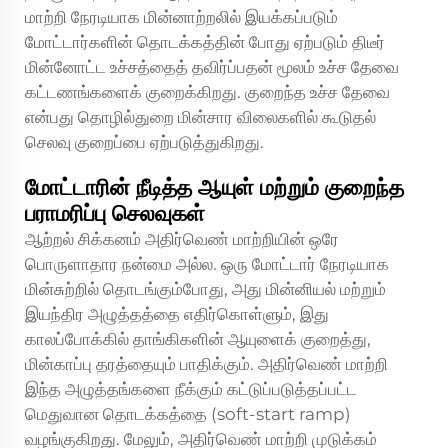
மாற்றி நேரடியாக மின்னாற்றலில் இயக்கப்படும்
மோட்டார்களின் தொடக்கத்தின் போது ஏற்படும் திடீர்
மின்னோட்ட உச்சத்தைத் தவிர்ப்பதன் மூலம் உச்ச தேவை
கட்டணங்களைக் குறைக்கிறது. குறைந்த உச்ச தேவை
என்பது தொழில்துறை மின்சார விலைகளில் கூடுதல்
செலவு குறைப்பை ஏற்படுத்துகிறது.
மோட்டாரின் நீடித்த ஆயுள் மற்றும் குறைந்த
பராமரிப்பு செலவுகள்
ஆற்றல் சிக்கனம் அதிர்வெண் மாற்றியின் ஒரே
பொருளாதார நன்மை அல்ல. ஒரு மோட்டார் நேரடியாக
மின்சுற்றில் தொடங்கும்போது, அது மின்னியல் மற்றும்
இயந்திர அழுத்தத்தை எதிர்கொள்ளும், இது
காலப்போக்கில் தாங்கிகளின் ஆயுளைக் குறைத்து,
மின்காப்பு தரத்தையும் பாதிக்கும். அதிர்வெண் மாற்றி
இந்த அழுத்தங்களை நீக்கும் கட்டுப்படுத்தப்பட்ட
மெதுவான தொடக்கத்தை (soft-start ramp)
வழங்குகிறது. மேலும், அதிர்வெண் மாற்றி முடுக்கம்