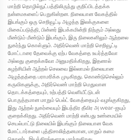
மாற்றி தொழில்நுட்பத்திலிருந்து குறிப்பிடத்தக்க
நன்மைகளைப் பெறுகின்றன. நிலையான வேகத்தில்
இயங்கும் ஒரு செறிவூட்டி அழுத்த இலக்குகளை
மிகைப்படுத்தி, பின்னர் இயக்கமின்றி நிற்கும் அல்லது
மீண்டும் மீண்டும் இயங்கும், இரு நிலைகளிலும் ஆற்றலை
நுகர்ந்து கொள்ளும். அதிர்வெண் மாற்றி செறிவூட்டி
மோட்டாரை தேவைக்கு ஏற்ப வேகத்தை உயர்த்தவோ
அல்லது குறைக்கவோ அனுமதிக்கிறது, இதனால்
சுழற்சியின் ஆற்றல் செலவை இல்லாமல் நிலையான
அழுத்தத்தை பராமரிக்க முடிகிறது. கொண்டுசெல்லும்
கருவிகளுக்கு, அதிர்வெண் மாற்றி மெதுவான
தொடக்கத்தையும், உற்பத்தி வெளியீட்டுடன்
பொருத்தமான மாறும் பெல்ட் வேகத்தையும் வழங்குகிறது,
இது ஆற்றல் நுகர்வையும் இயந்திர தீவிர அ wear-ஐயும்
குறைக்கிறது. அதிர்வெண் மாற்றி என்பது உண்மையில்
செயல்பாட்டு நிலையில் இயங்கும் நிலையான வேக
மோட்டார்களை புத்திசாலித்தனமான, மாறும் சுமை
கொண்ட இயந்திரங்களாக மாற்றுகிறது.