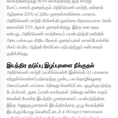
வேகத்திலிருந்து 80% வேகத்திற்கு ஒரு காற்று
மோட்டாரைக் குறைக்கும் அதிர்வெண் மாற்றி, என்றால்
ஆற்றலை 20% மட்டுமே குறைக்கவில்லை. மாறாக,
அதிர்வெண் மாற்றி மின்சக்தி நுகர்வை தோராயமாக அசல்
சுமையின் 51% ஆகக் குறைக்கிறது. இந்த கன உறவு
என்பது, அதிர்வெண் மாற்றியைப் பயன்படுத்தி எளிதில்
அடையக்கூடிய சிறிய வேகக் குறைப்புகள் காலப்போக்கில்
மிகப் பெரிய ஆற்றல் சேமிப்பை ஏற்படுத்தும் என்பதைக்
குறிக்கிறது.
இயந்திர தடுப்பு இழப்புகளை நீக்குதல்
அதிர்வெண் மாற்றி (ஃப்ரீக்வென்சி இன்வெர்டர்) பரவலாக
ஏற்றுக்கொள்ளப்படுவதற்கு முன்பு, பல தொழில்துறை
அமைப்புகள் பாய்வை அல்லது வெளியீட்டை ஒழுங்குபடுத்த
டேம்பர்கள், துடைப்பான் வால்வுகள் அல்லது உள்ளே வரும்
வென்ஸ் போன்ற இயந்திர முறைகளைப் பயன்படுத்தின.
இந்த அணுகுமுறைகள் இயந்திரத்தை முழு வேகத்தில்
இயக்கும்போது வெளியீட்டைச் ச Искусственным