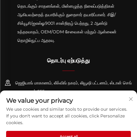
தொடங்கும் சாதனங்கள், மின்னழுத்த நிலைப்படுத்திகள்
ஆகியவற்றைத் தயாரிக்கும் துறைசார் தயாரிப்பாளர். சிஇ/
சிக்யூசி/ஐஎஸ்ஓ9001 சான்றிதழ் பெற்றது, 2 ஆண்டு
உத்தரவாதம், OEM/ODM சேவைகள் மற்றும் ஆன்லைன்
தொழில்நுட்ப ஆதரவு.
தொடர்பு ஏற்படுத்து
ஜெஜியாங் மாகாணம், லீக்விங் நகரம், லியூஷி பட்டணம், ஸ்டான் செங்
சாலை, எண் 555
We value your privacy
+86-13695814656
We use cookies and similar tools to provide our services.
If you don't want to accept all cookies, click Personalize
[email protected]
cookies.
Accept all