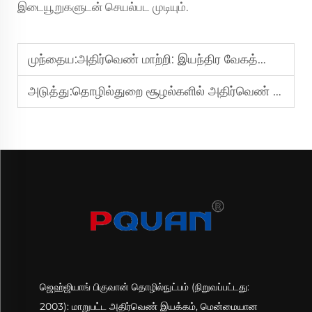
இடையூறுகளுடன் செயல்பட முடியும்.
முந்தைய:
அதிர்வெண் மாற்றி: இயந்திர வேகத்தையும் ஆற்றல் பயன்பாட்டையும் கட்டுப்படுத்த அது எவ்வாறு செயல்படுகிறது
அடுத்து:
தொழில்துறை சூழல்களில் அதிர்வெண் மாற்றியைப் பயன்படுத்துவதன் முக்கிய 8 நன்மைகள்
ஜெஹ்ஜியாங் பிகுவான் தொழில்நுட்பம் (நிறுவப்பட்டது:
2003): மாறுபட்ட அதிர்வெண் இயக்கம், மென்மையான