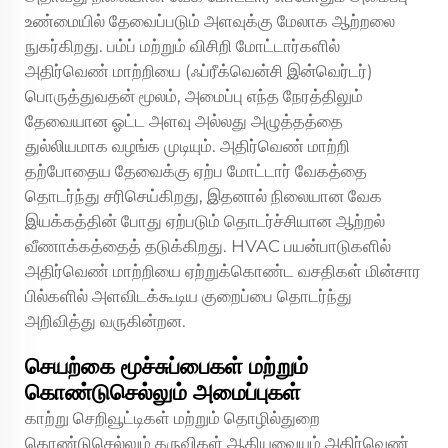
உண்மையில் தேவைப்படும் அளவுக்கு மேலாக ஆற்றலை
நுகர்கிறது. பம்ப் மற்றும் விசிறி மோட்டார்களில்
அதிர்வெண் மாற்றியை (ஃப்ரீக்வென்சி இன்வெர்டர்)
பொருத்துவதன் மூலம், அமைப்பு எந்த நேரத்திலும்
தேவையான ஓட்ட அளவு அல்லது அழுத்தத்தை
துல்லியமாக வழங்க முடியும். அதிர்வெண் மாற்றி
தற்போதைய தேவைக்கு ஏற்ப மோட்டார் வேகத்தை
தொடர்ந்து சரிசெய்கிறது, இதனால் நிலையான வேக
இயக்கத்தின் போது ஏற்படும் தொடர்ச்சியான ஆற்றல்
வீணாக்கத்தைத் தடுக்கிறது. HVAC பயன்பாடுகளில்
அதிர்வெண் மாற்றியை ஏற்றுக்கொண்ட வசதிகள் மின்சார
பில்களில் அளவிடக்கூடிய குறைப்பை தொடர்ந்து
அறிவித்து வருகின்றன.
செயற்கை மூச்சுப்பைகள் மற்றும்
கொண்டுசெல்லும் அமைப்புகள்
காற்று செறிவூட்டிகள் மற்றும் தொழில்துறை
கொண்டுசெல்லும் கருவிகள் ஆகியவையும் அதிர்வெண்