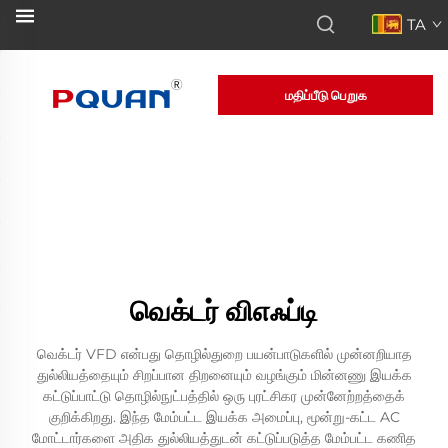
TA
மதிப்பீடு பெறுக
வெக்டர் விஎஃப்டி
வெக்டர் VFD என்பது தொழில்துறை பயன்பாடுகளில் முன்னறியாத
துல்லியத்தையும் சிறப்பான திறனையும் வழங்கும் மின்னணு இயக்க
கட்டுப்பாட்டு தொழில்நுட்பத்தில் ஒரு புரட்சிகர முன்னேற்றத்தைக்
குறிக்கிறது. இந்த மேம்பட்ட இயக்க அமைப்பு, மூன்று-கட்ட AC
மோட்டார்களை அதிக துல்லியத்துடன் கட்டுப்படுத்த மேம்பட்ட கணித