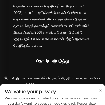
ஜெஹ்ஜியாங் பிகுவான் தொழில்நுட்பம் (நிறுவப்பட்டது:
2003): மாறுபட்ட அதிர்வெண் இயக்கம், மென்மையான
தொடங்கும் சாதனங்கள், மின்னழுத்த நிலைப்படுத்திகள்
ஆகியவற்றைத் தயாரிக்கும் துறைசார் தயாரிப்பாளர். சிஇ/
சிக்யூசி/ஐஎஸ்ஓ9001 சான்றிதழ் பெற்றது, 2 ஆண்டு
உத்தரவாதம், OEM/ODM சேவைகள் மற்றும் ஆன்லைன்
தொழில்நுட்ப ஆதரவு.
தொடர்பு ஏற்படுத்து
ஜெஜியாங் மாகாணம், லீக்விங் நகரம், லியூஷி பட்டணம், ஸ்டான் செங்
சாலை, எண் 555
We value your privacy
+86-13695814656
We use cookies and similar tools to provide our services.
If you don't want to accept all cookies, click Personalize
[email protected]