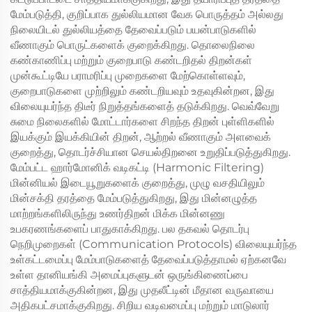
மேம்படுத்தி, குறிப்பாக துல்லியமான வேக பொருத்தம் அல்லது
நிலையிடல் துல்லியத்தை தேவைப்படும் பயன்பாடுகளில்
வீணாகும் பொருட்களைக் குறைக்கிறது. தொலைநிலை
கண்காணிப்பு மற்றும் குறைபாடு கண்டறிதல் திறன்கள்
முன்கூட்டியே பராமரிப்பு முறைகளை மேற்கொள்ளவும்,
குறைபாடுகளை முற்றிலும் கண்டறியவும் உதவுகின்றன, இது
விலையுயர்ந்த திடீர் நிறுத்தங்களைத் தடுக்கிறது. வெவ்வேறு
சுமை நிலைகளில் மோட்டார்களை சிறந்த திறன் புள்ளிகளில்
இயக்கும் இயக்கியின் திறன், ஆற்றல் வீணாகும் அளவைக்
குறைத்து, தொடர்ச்சியான செயல்திறனை உறுதிப்படுத்துகிறது.
மேம்பட்ட ஹார்மோனிக் வடிகட்டி (Harmonic Filtering)
மின்னியல் இடையூறுகளைக் குறைத்து, முழு வசதியிலும்
மின்சக்தி தரத்தை மேம்படுத்துகிறது, இது மின்னழுத்த
மாற்றங்களிலிருந்து உணர்திறன் மிக்க மின்னணு
உபகரணங்களைப் பாதுகாக்கிறது. பல தகவல் தொடர்பு
நெறிமுறைகள் (Communication Protocols) விலையுயர்ந்த
உள்கட்டமைப்பு மேம்பாடுகளைத் தேவைப்படுத்தாமல் ஏற்கனவே
உள்ள தானியங்கி அமைப்புகளுடன் ஒருங்கிணைப்பை
சாத்தியமாக்குகின்றன, இது முதலீட்டின் மீதான வருவாயை
அதிகபட்சமாக்குகிறது. சிறிய வடிவமைப்பு மற்றும் மாடுலார்