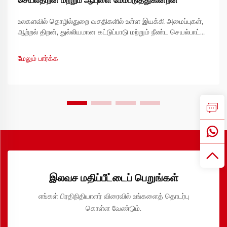
செயல்திறன் மற்றும் ஆயுளை மேம்படுத்துகின்றன
உலகளவில் தொழில்துறை வசதிகளில் உள்ள இயக்கி அமைப்புகள்,
ஆற்றல் திறன், துல்லியமான கட்டுப்பாடு மற்றும் நீண்ட செயல்பாட்டு
ஆயுள் ஆகியவற்றிற்கான தேவைகளை அதிகரித்து வருகின்றன.
பாரம்பரிய இயக்கி கட்டுப்பாட்டு முறைகள் பெரும்பாலும் இந்த
மேலும் பார்க்க
தேவைகளை பூர்த்தி செய்ய முடியாமல் போவதால்,
அதிகப்படியான...
இலவச மதிப்பீட்டைப் பெறுங்கள்
எங்கள் பிரதிநிதியாளர் விரைவில் உங்களைத் தொடர்பு
கொள்ள வேண்டும்.