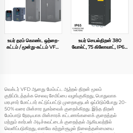
50/60 ஹெர்ட்ஸ், 220
வோல்ட், 440 வோல்ட் –
மோட்டார்களுக்காக
உயர் தரம் கொண்ட ஒற்றை-
உயர் செயல்திறன் 380
கட்டம் / மூன்று-கட்டம் VFD,
வோல்ட், 75 கிலோவாட், IP65,
220 வோல்ட் / 380 வோல்ட்
50/60 ஹெர்ட்ஸ் மாறும்
AC இயக்கி, 630 கிலோவாட்
அதிர்வெண் இயக்கி (VFD),
மாறும் அதிர்வெண் மாற்றி,
AC பம்பு, ஒற்றை-கட்டம் /
PWM கட்டுப்பாடு – AC
மூன்று-கட்டம், 220 வோல்ட்
மோட்டார் மற்றும்
பெயரளவு மின்னழுத்தம், RS-
கம்பிரசருக்காக
485
வெக்டர் VFD ஆனது மேம்பட்ட ஆற்றல் திறன் மூலம்
குறிப்பிடத்தக்க செலவு சேமிப்பை வழங்குகிறது, பொதுவாக
மரபுசார் மோட்டார் கட்டுப்பாட்டு முறைகளுடன் ஒப்பிடும்போது 20-
50% வரை மின்சார நுகர்வைக் குறைக்கிறது. இந்த திறன்
மேம்பாடு நேரடியாக மின்சாரக் கட்டணங்களைக் குறைத்தல்
மற்றும் கார்பன் அடிச்சுவட்டைக் குறைத்தல் ஆகியவற்றில்
வெளிப்படுகிறது, எனவே சுற்றுச்சூழல் நிலைத்தன்மையை