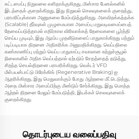
கட்டமைப்பு நிறுவலை எளிதாக்குகிறது, மின்சார பேனல்களில்
இடத்தைக் குறைக்கிறது, இது நிறுவல் செலவுகளைக் குறைத்து,
பராமரிப்புக்கான அணுகலை மேம்படுத்துகிறது. அளவிறக்கத்தக்க
(Scalable) தீர்வுகள் முழுமையான அமைப்பு மறுவடிவமைப்பைத்
தேவைப்படுத்தாமல் எதிர்கால விரிவாக்கத் தேவைகளை பூர்த்தி
செய்ய முடியும், இது ஆரம்ப முதலீடுகளைப் பாதுகாக்கிறது மற்றும்
படிப்படியாக திறனை அதிகரிக்க அனுமதிக்கிறது. வெப்பநிலை
கண்காணிப்பு மற்றும் வெப்ப பாதுகாப்பு சவாலான சுற்றுச்சூழல்
நிலைகளில் அதிக வெப்பத்தால் ஏற்படும் சேதத்தைத் தடுத்து,
சிறந்த செயல்திறனை பராமரிக்கிறது. வெக்டர் VFD
மீள்பயன்பாட்டு பிரேக்கிங் (Regenerative Braking) ஐ
ஆதரிக்கிறது, இது மெதுவாக்கும் போது ஆற்றலை மீட்டெடுத்து,
அதை மின்சார அமைப்பிற்கு மீண்டும் சேர்க்கிறது, இது மொத்த
ஆற்றல் திறனை மேலும் மேம்படுத்தி, இயக்கச் செலவுகளைக்
குறைக்கிறது.
தொடர்புடைய வலைப்பதிவு