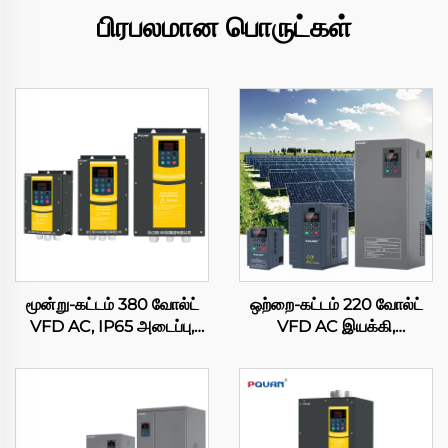
பிரபலமான பொருட்கள்
மூன்று-கட்டம் 380 வோல்ட்
ஒற்றை-கட்டம் 220 வோல்ட்
VFD AC, IP65 அடைப்பு,
VFD AC இயக்கி,
அதிர்வெண் இயக்கி மாற்றி,
உள்ளமைக்கப்பட்ட MPPT
3.7 கிலோவாட், 5.5
கட்டுப்பாட்டி, சூரிய எரிசக்தி
கிலோவாட், 7.5 கிலோவாட், 11
பம்ப் மாற்றி, கம்பிரசருக்காக,
கிலோவாட், 18.5 கிலோவாட்,
விவசாய நீர்ப்பாசன
30 கிலோவாட், 45 கிலோவாட்,
அமைப்புகளுக்காக