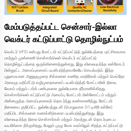
மேம்படுத்தப்பட்ட சென்சார்-இல்லா
வெக்டர் கட்டுப்பாட்டு தொழில்நுட்பம்
வெக்டர் VFD என்பது மோட்டார் கட்டுப்பாட்டுத் துல்லியத்தை புரட்சிகரமாக
மாற்றும் முன்னணி சென்சார்லெஸ் வெக்டர் கட்டுப்பாட்டு
தொழில்நுட்பத்தை ஒருங்கிணைத்துள்ளது, இது விலையுயர்ந்த என்கோடர்
பின்னூட்ட அமைப்புகளைப் பயன்படுத்தாமலேயே செயல்படும். இந்த
புதுமையான அணுகுமுறை சிக்கலான கணித மாதிரிகள் மற்றும் மெய்நேர
அளவுரு மதிப்பீட்டு வழிமுறைகளைப் பயன்படுத்தி மோட்டாரின் நிலை,
வேகம் மற்றும் டார்க் பண்புகளை துல்லியமாக தீர்மானிக்கிறது.
சென்சார்லெஸ் கட்டுப்பாட்டு அமைப்பு மோட்டார் மின்னோட்டம் மற்றும்
மின்னழுத்த அமைப்புகளைத் தொடர்ந்து கண்காணித்து, ரோட்டார்
நிலையை குறிப்பிட்ட துல்லியத்துடன் (பொதுவாக 0.1 டிகிரி உள்ளே)
மதிப்பிட சிக்கலான கணக்கீடுகளை பயன்படுத்துகிறது. இது
விலையுயர்ந்த நிலை சென்சார்கள் மற்றும் அவற்றுடன் தொடர்புடைய
வயரிங்கை நீக்குகிறது, மேலும் முழு வேக வரம்பிலும் சிறந்த கட்டுப்பாட்டு