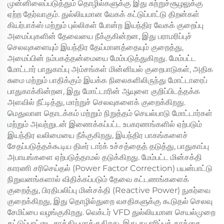
முன்னிலைப்படுத்தும் தொழில்களுக்கு இது சுற்றுச்சூழலுக்கு
ஏற்ற தேர்வாகும். துல்லியமான வேகக் கட்டுப்பாட்டு திறன்கள்
கியர்பாக்ஸ் மற்றும் புல்லிகள் போன்ற இயந்திர வேகக் குறைப்பு
அமைப்புகளின் தேவையை நீக்குகின்றன, இது பராமரிப்புச்
செலவுகளையும் இயந்திர தேய்மானத்தையும் குறைத்து,
அமைப்பின் நம்பகத்தன்மையை மேம்படுத்துகிறது. மேம்பட்ட
மோட்டார் பாதுகாப்பு அம்சங்கள் மின்னியல் குறைபாடுகள், அதிக
சுமை மற்றும் பாதிக்கும் இயக்க நிலைகளிலிருந்து மோட்டாரைப்
பாதுகாக்கின்றன, இது மோட்டாரின் ஆயுளை குறிப்பிடத்தக்க
அளவில் நீட்டித்து, மாற்றுச் செலவுகளைக் குறைக்கிறது.
மெதுவான தொடக்கம் மற்றும் நிறுத்தம் செயல்பாடு மோட்டார்கள்
மற்றும் அவற்றுடன் இணைக்கப்பட்ட உபகரணங்களில் ஏற்படும்
இயந்திர வலிமையை நீக்குகிறது, இயந்திர பாகங்களைச்
சேதப்படுத்தக்கூடிய திடீர் டார்க் உச்சத்தைத் தடுத்து, பாதுகாப்பு
அபாயங்களை ஏற்படுத்தாமல் தடுக்கிறது. மேம்பட்ட மின்சக்தி
காரணி சரிசெய்தல் (Power Factor Correction) பயன்பாட்டு
நிறுவனங்களால் விதிக்கப்படும் தேவை கட்டணங்களைக்
குறைத்து, பிரதிபலிப்பு மின்சக்தி (Reactive Power) நுகர்வை
குறைக்கிறது, இது தொழில்துறை வசதிகளுக்கு கூடுதல் செலவு
சேமிப்பை வழங்குகிறது. வெக்டர் VFD துல்லியமான செயல்முறை
கட்டுப்பாட்டை சாத்தியமாக்குகிறது, இது தயாரிப்புத் தரத்தை