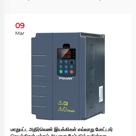
09
Mar
மாறுபட்ட அதிர்வெண் இயக்கிகள் எவ்வாறு மோட்டார்