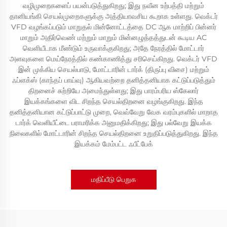
வழிமுறைகளைப் பயன்படுத்துகிறது; இது நவீன உற்பத்தி மற்றும்
தானியங்கி செயல்முறைகளுக்கு அத்தியாவசிய கூறாக உள்ளது. வெக்டர்
VFD வழங்கப்படும் மாறுதல் மின்னோட்டத்தை DC ஆக மாற்றிப் பின்னர்
மாறும் அதிர்வெண் மற்றும் மாறும் மின்னழுத்தத்துடன் கூடிய AC
வெளியீடாக மீண்டும் உருவாக்குகிறது; அதே நேரத்தில் மோட்டார்
அளவுகளை மெய்நேரத்தில் கண்காணித்து சரிசெய்கிறது. வெக்டர் VFD
இன் முக்கிய செயல்பாடு, மோட்டாரின் டார்க் (திருப்பு விசை) மற்றும்
ஃப்ளக்ஸ் (காந்தப் பாய்வு) ஆகியவற்றை தனித்தனியாக கட்டுப்படுத்தும்
திறனைச் சுற்றியே அமைந்துள்ளது; இது பாரம்பரிய ஸ்கேலார்
இயக்கங்களை விட சிறந்த செயல்திறனை வழங்குகிறது. இந்த
தனித்தனியான கட்டுப்பாட்டு முறை, வெவ்வேறு வேக வரம்புகளில் மாறாத
டார்க் வெளியீட்டை பராமரிக்க அனுமதிக்கிறது; இது பல்வேறு இயக்க
நிலைகளில் மோட்டாரின் சிறந்த செயல்திறனை உறுதிப்படுத்துகிறது. இந்த
இயக்கம் மேம்பட்ட ஃபீட்பேக்
மதிப்பீடு பெறுக