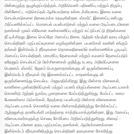
மின்னழுத்த ஒழுங்குப்படுத்தல், அதிர்வெண் பதிலளிப்பு மற்றும் திரும்பு
மின்னோட்ட ஈடுசெய்தல் ஆகியவற்றை உள்ளடக்கியவை, இவை வலை
செயல்பாடுகளை நிலையாக்க உதவுகின்றன. ஸ்மார்ட் இணைப்பு என்பது
அர்ப்பணிக்கப்பட்ட மொபைல் பயன்பாடுகள் மற்றும் வலை-அடிப்படையிலான
தளங்கள் மூலம் விரிவான கண்காணிப்பு மற்றும் கட்டுப்பாட்டு திறன்களை
நீட்டிக்கிறது; இவை மெய்நேர அமைப்பு நிலை, ஆற்றல் உற்பத்தி தரவு மற்றும்
செயல்திறன் பகுப்பாய்வுகளை வழங்குகின்றன. பயனர்கள் உலகின் எங்கும்
தங்கள் இன்வெர்டர் தீர்வுகளை தொலைநிலையில் கண்காணிக்க முடியும்;
அமைப்பு செயல்திறன், பராமரிப்பு தேவைகள் மற்றும் கவனம் தேவைப்படும்
ஏதேனும் செயல்பாட்டு பிரச்சினைகள் குறித்து உடனடி அறிவிப்புகளை
பெறலாம். ஸ்மார்ட் ஹோம் பொருளாதாரங்களுடன் ஒருங்கிணைப்பு,
இன்வெர்டர் தீர்வுகள் பிற இணைக்கப்பட்ட சாதனங்களுடன்
ஒருங்கிணைந்து செயல்பட அனுமதிக்கிறது; இது மின்சார விலைகள்,
வானிலை முன்னறிவிப்புகள் மற்றும் பயனர் விருப்பங்களை அடிப்படையாகக்
கொண்டு ஆற்றல் நுகர்வு முறைகளை மேம்படுத்துகிறது. மேம்பட்ட சுமை
மேலாண்மை அம்சங்கள், நேரத்தை-பயன்பாடு மின்சார விலைகளை
அடிப்படையாகக் கொண்டு வலை மின்சாரத்திலிருந்து சேமிக்கப்பட்ட
ஆற்றலுக்கு தானியங்கி மாற்றத்தை சாத்தியமாக்குகின்றன, இது அமைப்பு
உரிமையாளர்களுக்கு செலவு சேமிப்பை அதிகப்படுத்துகிறது. கிளவுட்-
அடிப்படையிலான தரவு பகுப்பாய்வு தளங்கள், ஆயிரக்கணக்கான
இன்வெர்டர் தீர்வுகளிலிருந்து செயல்திறன் தரவுகளை சேகரித்து