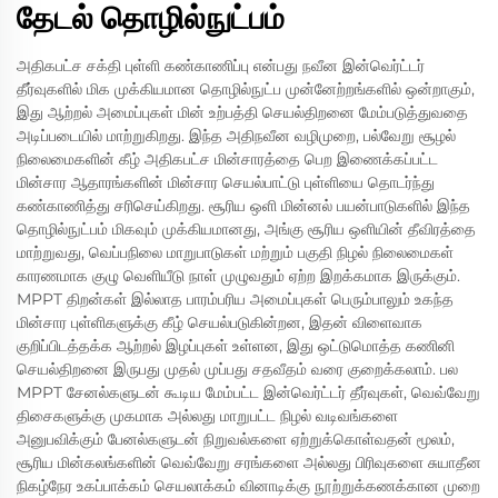
தேடல் தொழில்நுட்பம்
அதிகபட்ச சக்தி புள்ளி கண்காணிப்பு என்பது நவீன இன்வெர்ட்டர்
தீர்வுகளில் மிக முக்கியமான தொழில்நுட்ப முன்னேற்றங்களில் ஒன்றாகும்,
இது ஆற்றல் அமைப்புகள் மின் உற்பத்தி செயல்திறனை மேம்படுத்துவதை
அடிப்படையில் மாற்றுகிறது. இந்த அதிநவீன வழிமுறை, பல்வேறு சூழல்
நிலைமைகளின் கீழ் அதிகபட்ச மின்சாரத்தை பெற இணைக்கப்பட்ட
மின்சார ஆதாரங்களின் மின்சார செயல்பாட்டு புள்ளியை தொடர்ந்து
கண்காணித்து சரிசெய்கிறது. சூரிய ஒளி மின்னல் பயன்பாடுகளில் இந்த
தொழில்நுட்பம் மிகவும் முக்கியமானது, அங்கு சூரிய ஒளியின் தீவிரத்தை
மாற்றுவது, வெப்பநிலை மாறுபாடுகள் மற்றும் பகுதி நிழல் நிலைமைகள்
காரணமாக குழு வெளியீடு நாள் முழுவதும் ஏற்ற இறக்கமாக இருக்கும்.
MPPT திறன்கள் இல்லாத பாரம்பரிய அமைப்புகள் பெரும்பாலும் உகந்த
மின்சார புள்ளிகளுக்கு கீழ் செயல்படுகின்றன, இதன் விளைவாக
குறிப்பிடத்தக்க ஆற்றல் இழப்புகள் உள்ளன, இது ஒட்டுமொத்த கணினி
செயல்திறனை இருபது முதல் முப்பது சதவீதம் வரை குறைக்கலாம். பல
MPPT சேனல்களுடன் கூடிய மேம்பட்ட இன்வெர்ட்டர் தீர்வுகள், வெவ்வேறு
திசைகளுக்கு முகமாக அல்லது மாறுபட்ட நிழல் வடிவங்களை
அனுபவிக்கும் பேனல்களுடன் நிறுவல்களை ஏற்றுக்கொள்வதன் மூலம்,
சூரிய மின்கலங்களின் வெவ்வேறு சரங்களை அல்லது பிரிவுகளை சுயாதீன
நிகழ்நேர உகப்பாக்கம் செயலாக்கம் வினாடிக்கு நூற்றுக்கணக்கான முறை