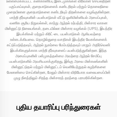
உள்ளமைக்கப்பட்ட கண்காணிப்பு இடைமுகங்கள் விரிவான செயல்திறன்
பகுப்பாய்வுகள், குறைபாடுகளைக் கண்டறிதல் மற்றும் தொலைநிலை
முறையிலான குறைபாடுகளை கண்டறியும் திறன்களை வழங்குகின்றன.
மாற்றி தீர்வுகளின் பயன்பாடுகள் வீட்டு ஒளிமின்னியல் அமைப்புகள்,
வணிக சூரிய நிறுவல்கள், காற்று ஆற்றல் உற்பத்தி, மின்சார வாகன
மின்னூட்டு நிலையங்கள், தடையில்லா மின்சார வழங்கல் (UPS), இயந்திர
இயக்கிகள் மற்றும் கிரிட்-டை பயன்பாடுகள் ஆகியவற்றை
உள்ளடக்கியவை. தொழில்துறை வசதிகள் இயந்திர வேகங்களைக்
கட்டுப்படுத்தவும், ஆற்றல் நுகர்வை மேம்படுத்தவும் மாறும் அதிர்வெண்
இயக்கிகளுக்காக மாற்றி தீர்வுகளைப் பயன்படுத்துகின்றன. இந்த
அமைப்புகளின் பன்முகத்தன்மை அவற்றை ஆற்றல் சேமிப்பு
பயன்பாடுகளில் அவசியமாக்குகிறது, இங்கு அவை மின்கலங்களின்
மின்னூட்டுதல் மற்றும் மின்னூட்டம் வெளியேற்றுதல் சுழற்சிகளை
மேலாண்மை செய்கின்றன, மேலும் மின்சார விநியோக வலையமைப்பின்
முழு நீளத்திலும் சிறந்த மின்சாரத் தரத்தை பராமரிக்கின்றன.
புதிய தயாரிப்பு பரிந்துரைகள்