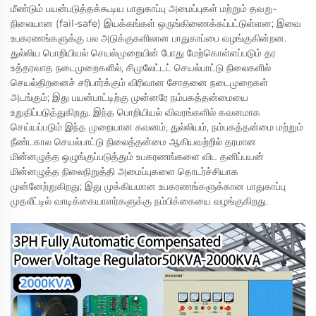
மீண்டும் பயன்படுத்தக்கூடிய பாதுகாப்பு அமைப்புகள் மற்றும் தவறு-
நிலையான (fail-safe) இயக்கங்கள் ஒருங்கிணைக்கப்பட்டுள்ளன; இவை
உபகரணங்களுக்கு பல அடுக்குகளிலான பாதுகாப்பை வழங்குகின்றன.
துல்லிய பொறியியல் செயல்முறையின் போது மேற்கொள்ளப்படும் தர
உத்தரவாத நடைமுறைகளில், சிமுலேட்டட் செயல்பாட்டு நிலைகளில்
செயல்திறனைச் சரிபார்க்கும் விரிவான சோதனை நடைமுறைகள்
அடங்கும்; இது பயன்பாட்டிற்கு முன்னரே நம்பகத்தன்மையை
உறுதிப்படுத்துகிறது. இந்த பொறியியல் விவரங்களில் கவனமாக
செய்யப்படும் இந்த முறையான கவனம், துல்லியம், நம்பகத்தன்மை மற்றும்
நீண்டகால செயல்பாட்டு நிலைத்தன்மை ஆகியவற்றில் தரமான
மின்னழுத்த ஒழுங்குப்படுத்தும் உபகரணங்களை விட தனிப்பயன்
மின்னழுத்த நிலைநிறுத்தி அமைப்புகளை தொடர்ச்சியாக
முன்னேற்றுகிறது; இது முக்கியமான உபகரணங்களுக்கான பாதுகாப்பு
முதலீட்டில் வாடிக்கையாளர்களுக்கு நம்பிக்கையை வழங்குகிறது.