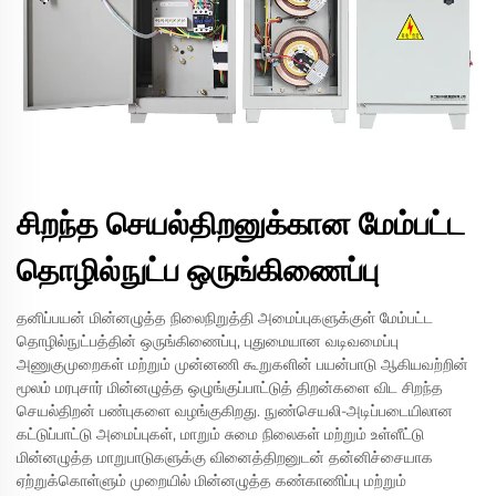
சிறந்த செயல்திறனுக்கான மேம்பட்ட
தொழில்நுட்ப ஒருங்கிணைப்பு
தனிப்பயன் மின்னழுத்த நிலைநிறுத்தி அமைப்புகளுக்குள் மேம்பட்ட
தொழில்நுட்பத்தின் ஒருங்கிணைப்பு, புதுமையான வடிவமைப்பு
அணுகுமுறைகள் மற்றும் முன்னணி கூறுகளின் பயன்பாடு ஆகியவற்றின்
மூலம் மரபுசார் மின்னழுத்த ஒழுங்குப்பாட்டுத் திறன்களை விட சிறந்த
செயல்திறன் பண்புகளை வழங்குகிறது. நுண்செயலி-அடிப்படையிலான
கட்டுப்பாட்டு அமைப்புகள், மாறும் சுமை நிலைகள் மற்றும் உள்ளீட்டு
மின்னழுத்த மாறுபாடுகளுக்கு வினைத்திறனுடன் தன்னிச்சையாக
ஏற்றுக்கொள்ளும் முறையில் மின்னழுத்த கண்காணிப்பு மற்றும்