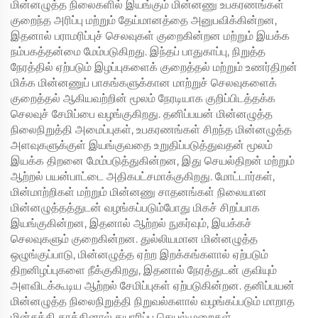
மின்னழுத்த நிலைகளில் இயங்கும் மின்னணு உபகரணங்கள்
குறைந்த அரிப்பு மற்றும் தேய்மானத்தை அனுபவிக்கின்றன,
இதனால் பராமரிப்புச் செலவுகள் குறைகின்றன மற்றும் இயக்க
நம்பகத்தன்மை மேம்படுகிறது. இந்தப் பாதுகாப்பு, நிறுத்த
நேரத்தில் ஏற்படும் இழப்புகளைக் குறைத்தல் மற்றும் உணர்திறன்
மிக்க மின்னணுப் பாகங்களுக்கான மாற்றுச் செலவுகளைக்
குறைத்தல் ஆகியவற்றின் மூலம் நேரடியாக குறிப்பிடத்தக்க
செலவுச் சேமிப்பை வழங்குகிறது. தனிப்பயன் மின்னழுத்த
நிலைநிறுத்தி அமைப்புகள், உபகரணங்கள் சிறந்த மின்னழுத்த
அளவுகளுக்குள் இயங்குவதை உறுதிப்படுத்துவதன் மூலம்
இயக்க திறனை மேம்படுத்துகின்றன, இது செயல்திறன் மற்றும்
ஆற்றல் பயன்பாட்டை அதிகபட்சமாக்குகிறது. மோட்டார்கள்,
மின்மாற்றிகள் மற்றும் மின்னணு சாதனங்கள் நிலையான
மின்னழுத்தத்துடன் வழங்கப்படும்போது மிகச் சிறப்பாக
இயங்குகின்றன, இதனால் ஆற்றல் நுகர்வும், இயக்கச்
செலவுகளும் குறைகின்றன. துல்லியமான மின்னழுத்த
ஒழுங்குப்பாடு, மின்னழுத்த ஏற்ற இறக்கங்களால் ஏற்படும்
திறனிழப்புகளை நீக்குகிறது, இதனால் நேரத்துடன் குவியும்
அளவிடக்கூடிய ஆற்றல் சேமிப்புகள் ஏற்படுகின்றன. தனிப்பயன்
மின்னழுத்த நிலைநிறுத்தி நிறுவல்களால் வழங்கப்படும் மாறாத
மின்சக்தி தரத்தினால் தயாரிப்பு செயல்முறைகள்