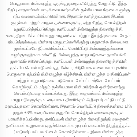
பொதுவான மின்னழுத்த ஒழுங்குமுறைகளிலிருந்து வேறுபட்டு, இந்த
சிறப்பு சாதனங்கள் வாடிக்கையாளர்களின் துல்லியமான தேவைகளுக்கு
ஏற்ப வடிவமைக்கப்படுகின்றன, இதனால் தனித்துவமான இயக்க
சூழல்கள் மற்றும் சாதன தன்மைகளுக்கு ஏற்ற சிறந்த செயல்திறன்
உறுதிப்படுத்தப்படுகிறது. தனிப்பயன் மின்னழுத்த நிலைநிறுத்தி,
உணர்திறன் மிக்க மின்னணு சாதனங்கள் மற்றும் இயந்திரங்களை சேதம்
ஏற்படுத்தக்கூடிய மின்சார மாறுபாடுகளிலிருந்து பாதுகாக்க நிலையான,
முன்கூட்டியே தீர்மானிக்கப்பட்ட வெளியீட்டு மின்னழுத்தங்களை
வழங்குவதற்காக உள்ளீட்டு மின்னழுத்த மாறுபாடுகளை தானியங்கி
முறையில் சரிசெய்கிறது. தனிப்பயன் மின்னழுத்த நிலைநிறுத்தியின்
முக்கிய செயல்பாடு என்பது, மின்சார விநியோக வலையமைப்புகளில்
பொதுவாக ஏற்படும் மின்னழுத்த வீழ்ச்சிகள், மின்னழுத்த அதிகரிப்புகள்
மற்றும் மாறுபாடுகளை ஈடுசெய்ய மேம்பட்ட சர்வோ மோட்டார்
தொழில்நுட்பம் மற்றும் துல்லியமான மின்மாற்றிகள் ஒன்றிணைந்து
செயல்படுவதை உள்ளடக்கியது. இந்த சாதனங்கள் மின்னழுத்த
மாறுபாடுகளுக்கு உடனடியாக பதிலளிக்கும் அறிவுசார் கட்டுப்பாட்டு
அமைப்புகளை கொண்டுள்ளன, இதனால் வெளியீட்டு நிலைத்தன்மை ±1%
முதல் ±3% வரையிலான குறுகிய செயல்திறன் எல்லைகளுக்குள்
பராமரிக்கப்படுகிறது. தனிப்பயன் மின்னழுத்த நிலைநிறுத்தி அலகுகள்
தனிப்பயன் கூறுகளை ஒருங்கிணைக்க முடியும் வகையில் திருத்தத்தக்க
(மாடுலார்) கட்டமைப்பைக் கொண்டுள்ளன – இவை மின்னழுத்த