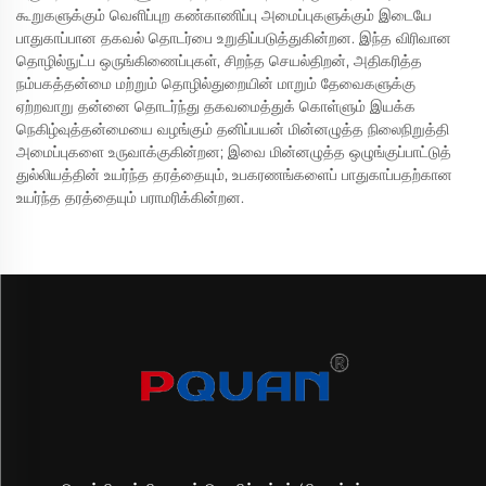
கூறுகளுக்கும் வெளிப்புற கண்காணிப்பு அமைப்புகளுக்கும் இடையே
பாதுகாப்பான தகவல் தொடர்பை உறுதிப்படுத்துகின்றன. இந்த விரிவான
தொழில்நுட்ப ஒருங்கிணைப்புகள், சிறந்த செயல்திறன், அதிகரித்த
நம்பகத்தன்மை மற்றும் தொழில்துறையின் மாறும் தேவைகளுக்கு
ஏற்றவாறு தன்னை தொடர்ந்து தகவமைத்துக் கொள்ளும் இயக்க
நெகிழ்வுத்தன்மையை வழங்கும் தனிப்பயன் மின்னழுத்த நிலைநிறுத்தி
அமைப்புகளை உருவாக்குகின்றன; இவை மின்னழுத்த ஒழுங்குப்பாட்டுத்
துல்லியத்தின் உயர்ந்த தரத்தையும், உபகரணங்களைப் பாதுகாப்பதற்கான
உயர்ந்த தரத்தையும் பராமரிக்கின்றன.