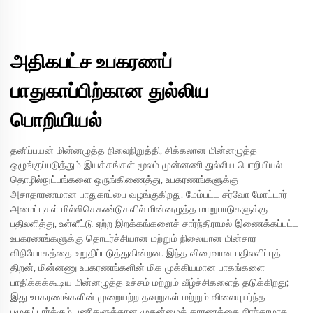
அதிகபட்ச உபகரணப்
பாதுகாப்பிற்கான துல்லிய
பொறியியல்
தனிப்பயன் மின்னழுத்த நிலைநிறுத்தி, சிக்கலான மின்னழுத்த
ஒழுங்குப்படுத்தும் இயக்கங்கள் மூலம் முன்னணி துல்லிய பொறியியல்
தொழில்நுட்பங்களை ஒருங்கிணைத்து, உபகரணங்களுக்கு
அசாதாரணமான பாதுகாப்பை வழங்குகிறது. மேம்பட்ட சர்வோ மோட்டார்
அமைப்புகள் மில்லிசெகண்டுகளில் மின்னழுத்த மாறுபாடுகளுக்கு
பதிலளித்து, உள்ளீட்டு ஏற்ற இறக்கங்களைச் சார்ந்திராமல் இணைக்கப்பட்ட
உபகரணங்களுக்கு தொடர்ச்சியான மற்றும் நிலையான மின்சார
விநியோகத்தை உறுதிப்படுத்துகின்றன. இந்த விரைவான பதிலளிப்புத்
திறன், மின்னணு உபகரணங்களின் மிக முக்கியமான பாகங்களை
பாதிக்கக்கூடிய மின்னழுத்த உச்சம் மற்றும் வீழ்ச்சிகளைத் தடுக்கிறது;
இது உபகரணங்களின் முறையற்ற தவறுகள் மற்றும் விலையுயர்ந்த
பழுதுப்பார்க்கும் பணிகளுக்கான முதன்மைக் காரணத்தை நிரந்தரமாக