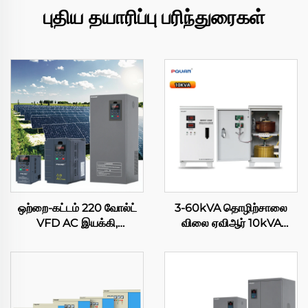
புதிய தயாரிப்பு பரிந்துரைகள்
ஒற்றை-கட்டம் 220 வோல்ட்
3-60kVA தொழிற்சாலை
VFD AC இயக்கி,
விலை ஏவிஆர் 10kVA
உள்ளமைக்கப்பட்ட MPPT
ஒற்றை-கட்ட சர்வோ மோட்டார்
கட்டுப்பாட்டி, சூரிய எரிசக்தி
மின்னழுத்த ஸ்டேபிலைசர்
பம்ப் மாற்றி, கம்பிரசருக்காக,
வெளியீடு 220V தாமிரம்
விவசாய நீர்ப்பாசன
அமைப்புகளுக்காக