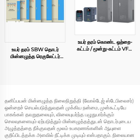
உயர் தரம் கொண்ட ஒற்றை-
கட்டம் / மூன்று-கட்டம் VFD,
உயர் தரம் SBW தொடர்
220 வோல்ட் / 380 வோல்ட்
மின்னழுத்த ரெகுலேட்டர்
AC இயக்கி, 630 கிலோவாட்
380V 1200KVA 800KVA
மாறும் அதிர்வெண் மாற்றி,
500KVA 200KVA 150KVA
PWM கட்டுப்பாடு – AC
50KVA மூன்று கட்ட
மோட்டார் மற்றும்
தானியங்கி AC மின்னழுத்த
கம்பிரசருக்காக
ஸ்டேபிலைசர்
தனிப்பயன் மின்னழுத்த நிலைநிறுத்தி (வோல்டேஜ் ஸ்டேபிலைசர்)
ஒன்றைச் செயல்படுத்துவதன் முக்கிய நன்மை, முன்கூட்டியே
பாகங்கள் தவறுதலையும், விலையுயர்ந்த பழுதுபார்க்கும்
செலவுகளையும் ஏற்படுத்தும் மின்னழுத்தத்துடன் தொடர்புடைய
அழுத்தத்தை நீக்குவதன் மூலம் உபகரணங்களின் ஆயுளை
குறிப்பிடத்தக்க அளவில் நீட்டிக்க முடியும் என்பதாகும். நிலையான