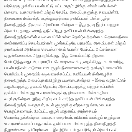
மற்றொரு முக்கிய பயன்பாட்டு வட்டமாகும்; இங்கு, சர்வர் பண்டங்கள்,
பிணைய உபகரணங்கள் மற்றும் சேமிப்பு அமைப்புகளுக்கு தடையின்றி,
நிலையான மின்சக்தி வழங்குவதற்காக தனிப்பயன் மின்னழுத்த
நிலைநிறுத்தி தீர்வுகள் அவசியமாகின்றன – இது தரவு இழப்பு மற்றும்
அமைப்பு தவறுகளைத் தடுக்கிறது. தனிப்பயன் மின்னழுத்த
நிலைநிறுத்திகளின் வடிவமைப்பில் உள்ள நெகிழ்வுத்தன்மை, தொலைநிலை
கண்காணிப்பு செயல்பாடுகள், முன்கூட்டியே பராமரிப்பு அமைப்புகள் மற்றும்
தானியங்கி அறிக்கை செயல்பாடுகள் போன்ற மேம்பட்ட அம்சங்களை
ஒருங்கிணைக்க அனுமதிக்கிறது; இது செயல்பாட்டு திறனை
மேம்படுத்துவதுடன், பராமரிப்பு செலவுகளைக் குறைக்கிறது. கடல் சார்ந்த
பயன்பாடுகள், கடுமையான சூழல் நிலைமைகளைத் தாங்கும் வகையில்
பொறியியல் முறையில் வடிவமைக்கப்பட்ட தனிப்பயன் மின்னழுத்த
நிலைநிறுத்தி அமைப்புகளிலிருந்து பயனடைகின்றன – இவை வழிகாட்டும்
கருவிகளுக்கு, தகவல் தொடர்பு அமைப்புகளுக்கு மற்றும் கப்பலின்
முக்கிய மின்னணு உபகரணங்களுக்கு நிலையான மின்சக்தியை
வழங்குகின்றன. இந்த சிறப்பு கடல் சார்ந்த தனிப்பயன் மின்னழுத்த
நிலைநிறுத்தி அலகுகள், கடல் சூழலுக்கு ஏற்றவாறு சேதமடையா
பொருட்களையும், மேம்பட்ட சூழல் பாதுகாப்பு தரத்தையும்
கொண்டிருக்கின்றன. சுகாதார வசதிகள், உயிரைக் காக்கும் மருத்துவ
உபகரணங்களைப் பாதுகாக்க தனிப்பயன் மின்னழுத்த நிலைநிறுத்தி
நிறுவல்களை நம்பியுள்ளன – இவற்றில் படம் தயாரிக்கும் அமைப்புகள்,