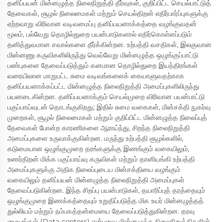
தனிப்பயன் மின்னழுத்த நிலைநிறுத்தி தீர்வுகள், குறிப்பிட்ட செயல்பாட்டுத்
தேவைகள், சூழல் நிலைமைகள் மற்றும் செயல்திறன் எதிர்பார்ப்புகளுக்கு
ஏற்றவாறு விரிவான வடிவமைப்பு தனிப்பயனாக்கத்தை வழங்குவதன்
மூலம், பல்வேறு தொழில்துறை பயன்பாடுகளால் எதிர்கொள்ளப்படும்
தனித்துவமான சவால்களை தீர்க்கின்றன. உற்பத்தி வசதிகள், இலகுவான
மின்னணு கருவிகளிலிருந்து வெவ்வேறு மின்னழுத்த ஒழுங்குப்பாட்டு
பண்புகளை தேவைப்படுத்தும் கனமான தொழில்துறை இயந்திரங்கள்
வரையிலான மாறுபட்ட சுமை வடிவங்களைக் கையாளுவதற்காக
தனிப்பயனாக்கப்பட்ட மின்னழுத்த நிலைநிறுத்தி அமைப்புகளிலிருந்து
பயனடைகின்றன. தனிப்பயனாக்கும் செயல்முறை விரிவான பயன்பாட்டு
பகுப்பாய்வுடன் தொடங்குகிறது; இதில் சுமை வகைகள், மின்சக்தி நுகர்வு
முறைகள், சூழல் நிலைமைகள் மற்றும் குறிப்பிட்ட மின்னழுத்த நிலைப்புத்
தேவைகள் போன்ற காரணிகளை ஆராய்ந்து, சிறந்த நிலைநிறுத்தி
அமைப்புகளை உருவாக்குகின்றன. மருந்து உற்பத்தி சூழல்களில்,
கடுமையான ஒழுங்குமுறை தரங்களுக்கு இணங்கும் வகையிலும்,
உணர்திறன் மிக்க பகுப்பாய்வு கருவிகள் மற்றும் தானியங்கி உற்பத்தி
அமைப்புகளுக்கு அதிக நிலைப்புடைய மின்சக்தியை வழங்கும்
வகையிலும் தனிப்பயன் மின்னழுத்த நிலைநிறுத்தி அமைப்புகள்
தேவைப்படுகின்றன. இந்த சிறப்பு பயன்பாடுகள், தயாரிப்புத் தரத்தையும்
ஒழுங்குமுறை இணக்கத்தையும் உறுதிப்படுத்த மிக உயர் மின்னழுத்தத்
துல்லியம் மற்றும் நம்பகத்தன்மையை தேவைப்படுத்துகின்றன. தரவு
மையங்கள் (Data centers) என்பவை மின்னழுத்த நிலைநிறுத்திகளின்