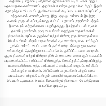
அதிகரிப்பு பாதுகாப்பு மாடுல்கள், ஹார்மோனிக் வடிகட்டிகள் மற்றும்
தொலைநிலை கண்காணிப்பு திறன்கள் போன்றவற்றை உள்ளடக்கும். இதன்
தொழில்நுட்ப கட்டமைப்பு நுண்செயலியின் அடிப்படையிலான கட்டுப்பாட்டு
சுற்றுகளைக் கொண்டுள்ளது, இது மரபுவழி மின்னியல்-இயந்திர
அமைப்புகளுடன் ஒப்பிடும்போது மேம்பட்ட பதிலளிப்பு நேரங்கள் மற்றும்
இயக்க நம்பகத்தன்மையை வழங்குகிறது. இவற்றின் பயன்பாடுகள்
தயாரிப்பு தளங்கள், தரவு மையங்கள், மருத்துவ சாதனங்களின்
நிறுவல்கள், ஆய்வக சூழல்கள் மற்றும் மின்னழுத்த நிலைத்தன்மை
இயக்க திறன் மற்றும் சாதனங்களின் ஆயுளை நேரடியாக பாதிக்கும்
முக்கிய உள்கட்டமைப்பு அமைப்புகள் போன்ற பல்வேறு துறைகளை
உள்ளடக்கும். தொழில்துறை பயன்பாடுகள், குறிப்பிட்ட சுமை பண்புகள்,
சூழல் நிலைகள் மற்றும் மின்தரத்தின் தேவைகளை கையாளும் வகையில்
வடிவமைக்கப்பட்ட தனிப்பயன் மின்னழுத்த நிலைநிறுத்தி தீர்வுகளிலிருந்து
பயனடைகின்றன. இந்த தனிப்பயன் அமைப்புகள் மாறுபட்ட உள்ளீட்டு
மின்னழுத்த வரம்புகள், அதிர்வெண் மாறுபாடுகள் மற்றும் சுமை
வடிவங்களை ஏற்றுக்கொள்ளும் வகையில் வடிவமைக்கப்பட்டுள்ளன;
இதனால் கடினமான இயக்க நிலைகளிலும் நிலையான செயல்திறனை
பராமரிக்க முடிகிறது.