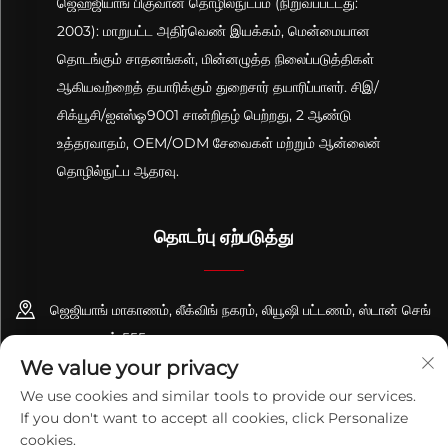
ஜெஹ்ஜியாங் பிகுவான் தொழில்நுட்பம் (நிறுவப்பட்டது:
2003): மாறுபட்ட அதிர்வெண் இயக்கம், மென்மையான
தொடங்கும் சாதனங்கள், மின்னழுத்த நிலைப்படுத்திகள்
ஆகியவற்றைத் தயாரிக்கும் துறைசார் தயாரிப்பாளர். சிஇ/
சிக்யூசி/ஐஎஸ்ஓ9001 சான்றிதழ் பெற்றது, 2 ஆண்டு
உத்தரவாதம், OEM/ODM சேவைகள் மற்றும் ஆன்லைன்
தொழில்நுட்ப ஆதரவு.
தொடர்பு ஏற்படுத்து
ஜெஜியாங் மாகாணம், லீக்விங் நகரம், லியூஷி பட்டணம், ஸ்டான் செங்
சாலை, எண் 555
We value your privacy
+86-13695814656
We use cookies and similar tools to provide our services.
If you don't want to accept all cookies, click Personalize
[email protected]
cookies.