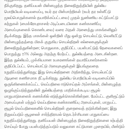
நீக்குகிறது. தனிப்பயன் மின்னழுத்த நிலைநிறுத்தியின் துல்லிய
பொறியியல் வடிவமைப்பு, உயர் தர மின்மாற்றிகள் (உயர் தர உள்ளீட்டு
மூலப்பொருள்களால் தயாரிக்கப்பட்டவை) முதல் நுண்ணிய கட்டுப்பாட்டு
சுற்றுகள் (மைக்ரோபுராசஸர்-அடிப்படையிலான கண்காணிப்பு
அமைப்புகளைக் கொண்டவை) வரை அதன் அனைத்து பாகங்களிலும்
நீடிக்கிறது. இந்த பாகங்கள் ஒன்றின் மீது ஒன்று செயல்பட்டு, வெளியீட்டு
மின்னழுத்தத்தை மிகக் குறுகிய செயல்திறன் எல்லைகளுக்குள்
நிலைநிறுத்துகின்றன; பொதுவாக, குறிப்பிட்ட பயன்பாட்டுத் தேவைகளைப்
பொறுத்து ±1% அல்லது அதற்கு மேற்பட்ட துல்லியத்தை அடைகின்றன.
இந்த துல்லியம், முக்கியமான உபகரணங்கள் தயாரிப்பாளர்களால்
குறிப்பிடப்பட்ட செயல்பாட்டு அளவுகளுக்குள் இயங்குவதை
உறுதிப்படுத்துகிறது; இது செயல்திறனை அதிகரித்து, செயல்பாட்டு
ஆயுளை கணிசமாக நீட்டிக்கிறது. துல்லிய பொறியியல் வடிவமைப்பில்
ஒருங்கிணைக்கப்பட்ட வெப்பநிலை ஈடுசெய்தல் அம்சங்கள், மின்னழுத்த
ஒழுங்குப்படுத்துதலின் துல்லியத்தை பாதிக்கக்கூடிய சூழல்
மாறுபாடுகளைக் கணக்கில் எடுத்துக்கொள்கின்றன. மேம்பட்ட குளிரூட்டும்
அமைப்புகள் மற்றும் வெப்பநிலை கண்காணிப்பு அமைப்புகள், மாறுபட்ட
சூழல் வெப்பநிலைகளில் செயல்திறன் குறைவைத் தடுக்கின்றன; இது
நிறுவப்படும் சூழலைச் சார்ந்திராமல் தொடர்ச்சியான பாதுகாப்பை
உறுதிப்படுத்துகிறது. தனிப்பயன் மின்னழுத்த நிலைநிறுத்திகளை உற்பத்தி
செய்யும் போது பயன்படுத்தப்படும் வலுவான கட்டுமான முறையில், மீண்டும்