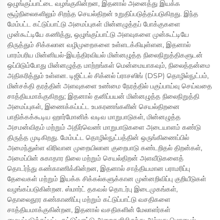
ஒழுங்குப்பாட்டை வழங்குகின்றன, இதனால் அனைத்து இயக்க
சூழ்நிலைகளிலும் சிறந்த செயல்திறன் உறுதிப்படுத்தப்படுகிறது. இந்த
மேம்பட்ட கட்டுப்பாட்டு அமைப்புகள் மின்னழுத்தப் போக்குகளை
முன்கூட்டியே கணித்து, ஒழுங்குப்பாட்டு அளவுகளை முன்கூட்டியே
திருத்தும் சிக்கலான வழிமுறைகளை உள்ளடக்கியுள்ளன, இதனால்
பாரம்பரிய மின்னியல்-இயந்திரவியல் மின்னழுத்த நிலைநிறுத்திகளுடன்
ஒப்பிடும்போது மின்னழுத்த மாற்றங்கள் மென்மையாகவும், நிலைத்தன்மை
அதிகரித்தும் உள்ளன. டிஜிட்டல் சிக்னல் ப்ராசஸிங் (DSP) தொழில்நுட்பம்,
மின்சக்தி தரத்தின் அளவுகளை உண்மை நேரத்தில் பகுப்பாய்வு செய்வதை
சாத்தியமாக்குகிறது; இதனால் தனிப்பயன் மின்னழுத்த நிலைநிறுத்தி
அமைப்புகள், இணைக்கப்பட்ட உபகரணங்களின் செயல்திறனை
பாதிக்கக்கூடிய ஹார்மோனிக் வடிவ மாறுபாடுகள், மின்னழுத்த
அசமன்விதம் மற்றும் அதிர்வெண் மாறுபாடுகளை அடையாளம் கண்டு
திருத்த முடிகிறது. மேம்பட்ட தொழில்நுட்பத்தின் ஒருங்கிணைப்பில்
அமைந்துள்ள விரிவான முறையிலான குறைபாடு கண்டறிதல் திறன்கள்,
அமைப்பின் சுகாதார நிலை மற்றும் செயல்திறன் அளவீடுகளைத்
தொடர்ந்து கண்காணிக்கின்றன, இதனால் சாத்தியமான பராமரிப்பு
தேவைகள் மற்றும் இயக்க சிக்கல்களுக்கான முன்னறிவிப்பு குறியீடுகள்
வழங்கப்படுகின்றன. ஸ்மார்ட் தகவல் தொடர்பு இடைமுகங்கள்,
தொலைதூர கண்காணிப்பு மற்றும் கட்டுப்பாட்டு வசதிகளை
சாத்தியமாக்குகின்றன, இதனால் வசதிகளின் மேலாளர்கள்