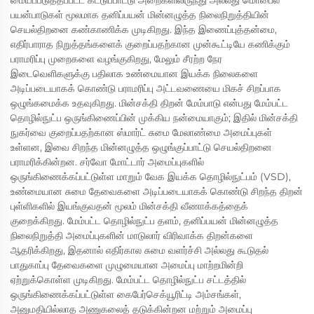
மையப்படுத்தப்பட்ட கட்டுப்பாட்டு அறைகளிலிருந்து அல்லது மொபைல்
பயன்பாடுகள் மூலமாக தனிப்பயன் மின்னழுத்த நிலைநிறுத்தியின்
செயல்திறனை கண்காணிக்க முடிகிறது. இந்த இணைப்புத்தன்மை,
எதிர்பாராத நிறுத்தங்களைக் குறைப்பதற்கான முன்கூட்டியே கணிக்கும்
பராமரிப்பு முறைகளை வழங்குகிறது, மேலும் சீரற்ற நேர
இடைவெளிகளுக்கு பதிலாக உண்மையான இயக்க நிலைகளை
அடிப்படையாகக் கொண்டு பராமரிப்பு அட்டவணையை மிகச் சிறப்பாக
ஒழுங்கமைக்க உதவுகிறது. மின்சக்தி திறன் மேம்பாடு என்பது மேம்பட்ட
தொழில்நுட்ப ஒருங்கிணைப்பின் முக்கிய நன்மையாகும்; இதில் மின்சக்தி
நுகர்வை குறைப்பதற்கான ஸ்மார்ட் சுமை மேலாண்மை அமைப்புகள்
உள்ளன, இவை சிறந்த மின்னழுத்த ஒழுங்குப்பாட்டு செயல்திறனை
பராமரிக்கின்றன. சர்வோ மோட்டார் அமைப்புகளில்
ஒருங்கிணைக்கப்பட்டுள்ள மாறும் வேக இயக்க தொழில்நுட்பம் (VSD),
உண்மையான சுமை தேவைகளை அடிப்படையாகக் கொண்டு சிறந்த திறன்
புள்ளிகளில் இயங்குவதன் மூலம் மின்சக்தி வீணாக்கத்தைக்
குறைக்கிறது. மேம்பட்ட தொழில்நுட்ப தளம், தனிப்பயன் மின்னழுத்த
நிலைநிறுத்தி அமைப்புகளின் மாடுலார் விரிவாக்க திறன்களை
ஆதரிக்கிறது, இதனால் எதிர்கால சுமை வளர்ச்சி அல்லது கூடுதல்
பாதுகாப்பு தேவைகளை முழுமையான அமைப்பு மாற்றமின்றி
ஏற்றுக்கொள்ள முடிகிறது. மேம்பட்ட தொழில்நுட்ப சட்டத்தில்
ஒருங்கிணைக்கப்பட்டுள்ள கைபேர்செக்யூரிட்டி அம்சங்கள்,
அனுமதியில்லாத அணுகலைத் தடுக்கின்றன மற்றும் அமைப்பு