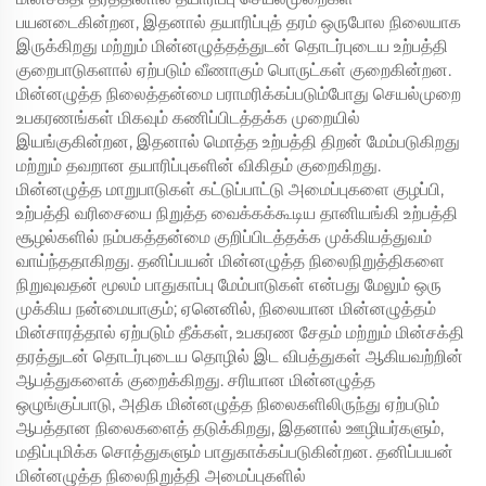
பயனடைகின்றன, இதனால் தயாரிப்புத் தரம் ஒருபோல நிலையாக
இருக்கிறது மற்றும் மின்னழுத்தத்துடன் தொடர்புடைய உற்பத்தி
குறைபாடுகளால் ஏற்படும் வீணாகும் பொருட்கள் குறைகின்றன.
மின்னழுத்த நிலைத்தன்மை பராமரிக்கப்படும்போது செயல்முறை
உபகரணங்கள் மிகவும் கணிப்பிடத்தக்க முறையில்
இயங்குகின்றன, இதனால் மொத்த உற்பத்தி திறன் மேம்படுகிறது
மற்றும் தவறான தயாரிப்புகளின் விகிதம் குறைகிறது.
மின்னழுத்த மாறுபாடுகள் கட்டுப்பாட்டு அமைப்புகளை குழப்பி,
உற்பத்தி வரிசையை நிறுத்த வைக்கக்கூடிய தானியங்கி உற்பத்தி
சூழல்களில் நம்பகத்தன்மை குறிப்பிடத்தக்க முக்கியத்துவம்
வாய்ந்ததாகிறது. தனிப்பயன் மின்னழுத்த நிலைநிறுத்திகளை
நிறுவுவதன் மூலம் பாதுகாப்பு மேம்பாடுகள் என்பது மேலும் ஒரு
முக்கிய நன்மையாகும்; ஏனெனில், நிலையான மின்னழுத்தம்
மின்சாரத்தால் ஏற்படும் தீக்கள், உபகரண சேதம் மற்றும் மின்சக்தி
தரத்துடன் தொடர்புடைய தொழில் இட விபத்துகள் ஆகியவற்றின்
ஆபத்துகளைக் குறைக்கிறது. சரியான மின்னழுத்த
ஒழுங்குப்பாடு, அதிக மின்னழுத்த நிலைகளிலிருந்து ஏற்படும்
ஆபத்தான நிலைகளைத் தடுக்கிறது, இதனால் ஊழியர்களும்,
மதிப்புமிக்க சொத்துகளும் பாதுகாக்கப்படுகின்றன. தனிப்பயன்
மின்னழுத்த நிலைநிறுத்தி அமைப்புகளில்