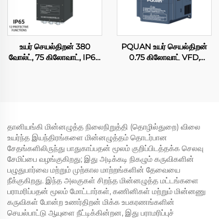
உயர் செயல்திறன் 380
PQUAN உயர் செயல்திறன்
வோல்ட், 75 கிலோவாட், IP65,
0.75 கிலோவாட் VFD,
50/60 ஹெர்ட்ஸ் மாறும்
வெக்டர் கட்டுப்பாடுடன்
அதிர்வெண் இயக்கி (VFD),
தொழில்துறை பம்புகள் மற்றும்
AC பம்பு, ஒற்றை-கட்டம் /
விசிறிகளுக்காக, CE
மூன்று-கட்டம், 220 வோல்ட்
சான்றளிக்கப்பட்டது
பெயரளவு மின்னழுத்தம், RS-
485
தானியங்கி மின்னழுத்த நிலைநிறுத்தி (தொழில்துறை) விலை
உயர்ந்த இயந்திரங்களை மின்னழுத்தம் தொடர்பான
சேதங்களிலிருந்து பாதுகாப்பதன் மூலம் குறிப்பிடத்தக்க செலவு
சேமிப்பை வழங்குகிறது; இது அடிக்கடி நிகழும் கருவிகளின்
பழுதுபார்வை மற்றும் முற்கால மாற்றங்களின் தேவையை
நீக்குகிறது. இந்த அலகுகள் சிறந்த மின்னழுத்த மட்டங்களை
பராமரிப்பதன் மூலம் மோட்டார்கள், கணினிகள் மற்றும் மின்னணு
கருவிகள் போன்ற உணர்திறன் மிக்க உபகரணங்களின்
செயல்பாட்டு ஆயுளை நீட்டிக்கின்றன, இது பராமரிப்புச்