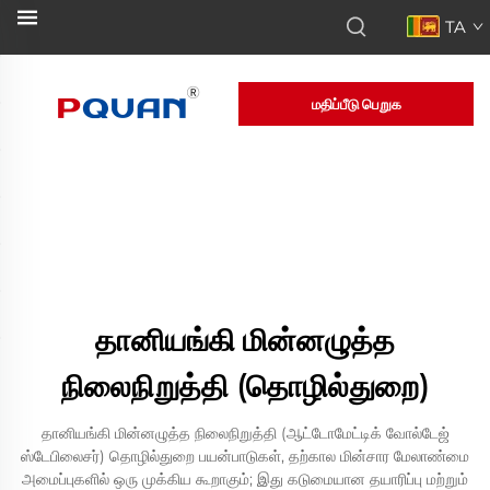
TA
மதிப்பீடு பெறுக
தானியங்கி மின்னழுத்த
நிலைநிறுத்தி (தொழில்துறை)
தானியங்கி மின்னழுத்த நிலைநிறுத்தி (ஆட்டோமேட்டிக் வோல்டேஜ்
ஸ்டேபிலைசர்) தொழில்துறை பயன்பாடுகள், தற்கால மின்சார மேலாண்மை
அமைப்புகளில் ஒரு முக்கிய கூறாகும்; இது கடுமையான தயாரிப்பு மற்றும்