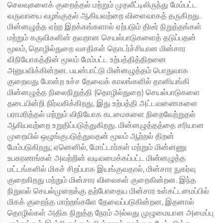
செலவுகளைக் குறைத்தல் மற்றும் முதலீட்டிலிருந்து மேம்பட்ட
வருவாயை வழங்குதல் ஆகியவற்றை விளைவாகத் தருகிறது.
மின்னழுத்த ஏற்ற இறக்கங்களால் ஏற்படும் திடீர் நிறுத்தங்கள்
மற்றும் கருவிகளின் தவறான செயல்பாடுகளைத் தடுப்பதன்
மூலம், தொழில்துறை வசதிகள் தொடர்ச்சியான மின்சார
விநியோகத்தின் மூலம் மேம்பட்ட உற்பத்தித்திறனை
அனுபவிக்கின்றன. பயன்பாட்டு மின்னழுத்தம் பொதுவாக
குறைவது போன்ற உச்ச தேவைக் காலங்களில் தானியங்கி
மின்னழுத்த நிலைநிறுத்தி (தொழில்துறை) செயல்பாடுகளை
தடையின்றி நிர்வகிக்கிறது, இது உற்பத்தி அட்டவணைகளை
பராமரித்தல் மற்றும் விநியோக கடமைகளை நிறைவேற்றுதல்
ஆகியவற்றை உறுதிப்படுத்துகிறது. மின்னழுத்தத்தை சரியான
முறையில் ஒழுங்குபடுத்துவதன் மூலம் ஆற்றல் திறன்
மேம்படுகிறது; ஏனெனில், மோட்டார்கள் மற்றும் மின்னணு
உபகரணங்கள் அவற்றின் வடிவமைக்கப்பட்ட மின்னழுத்த
மட்டங்களில் மிகச் சிறப்பாக இயங்குவதால், மின்சார நுகர்வு
குறைகிறது மற்றும் மின்சார விலைகள் குறைகின்றன. இந்த
நிறுவல் செயல்முறைக்கு தற்போதைய மின்சார உள்கட்டமைப்பில்
மிகக் குறைந்த மாற்றங்களே தேவைப்படுகின்றன, இதனால்
தொழில்கள் அதிக நிறுத்த நேரம் அல்லது முழுமையான அமைப்பு