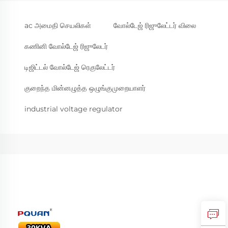
ac அமைதி செயலிகள்
வோல்டேஜ் ரிஜுலேட்டர் விலை
கணினி வோல்டேஜ் ரிஜுலேடர்
டிஜிட்டல் வோல்டேஜ் ரெகுலேட்டர்
குறைந்த மின்னழுத்த ஒழுங்குமுறையாளர்
industrial voltage regulator