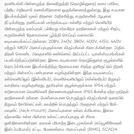
தானியங்கி மின்னழுத்த நிலைநிறுத்தி (தொழில்துறை) சுமை பகிர்வு
பற்றிய அறிவுசார் கணக்கீடுகளை ஒருங்கிணைத்துள்ளது, இது சமமான
இயக்கத்தின் மூலம் திறனை அதிகரித்து, கருவிகளின் ஆயுளை
நீட்டிக்கிறது. தனிப்பயன் மாற்றக்கூடிய உள்ளீடு மற்றும் வெளியீடு
மின்னழுத்த வரம்புகள், பல்வேறு சர்வதேச தரநிலைகள் மற்றும் சிறப்பு
கருவிகளின் தேவைகளை பூர்த்தி செய்யும் வகையில்
வடிவமைக்கப்பட்டுள்ளன; 208V, 240V, 380V, 400V, 415V, 440V
மற்றும் 480V அமைப்புகளுக்கான விருப்பங்கள் கிடைக்கின்றன. அதிக
திறன் கொண்ட அலகுகளில் எண்ணெய் நிரப்பப்பட்ட டிரான்ஸ்ஃபார்மர்கள்
பயன்படுத்தப்படுகின்றன, இவை கடினமான தொழில்துறை சூழல்களில்
தொடர்ச்சியான இயக்கத்திற்கு தேவையான சிறந்த குளிரூட்டும் திறன்
மற்றும் மின்காப்பு பண்புகளை வழங்குகின்றன. இந்த வடிவமைப்பு
உள்வெளியிலும் (இன்டீரியர்), வெளிவெளியிலும் (எக்ஸ்டீரியர்) நிறுவும்
வசதியை வழங்குகிறது; தூசியுள்ள சூழல்களுக்காக IP54 மற்றும்
கடுமையான வெளிவெளி நிலைமைகளுக்காக IP65 போன்ற ஏற்ற மூடுதல்
தரநிலைகள் உள்ளன. மென்மையான பொருத்தும் விருப்பங்கள் தரையில்
நிறுவும் கேபினெட்கள், சுவற்றில் பொருத்தும் அலகுகள் மற்றும் ரேக்-
மவுண்ட் (rack-mount) அமைப்புகளை உள்ளடக்கியவை, இவை
ஏற்கனவே உள்ள மின்சார உள்கட்டமைப்புகளுடன் சீராக
ஒன்றிணைகின்றன. தகவல் பரிமாற்ற இடைமுகங்கள் (கம்யூனிகேஷன்
இன்டர்ஃபேசஸ்) கட்டிட மேலாண்மை அமைப்புகள் (BMS), SCADA