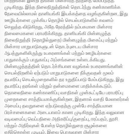
மாற்றங்கள் இன்றி தங்கள் மின்சாரத் தரத்தை மேம்படுத்த
முடிகிறது. இந்த நிலைநிறுத்திகள் தொடர்ந்து கண்காணிக்க
தேவையில்லாமல் தானியங்கி இயக்கத்தை வழங்குகின்றன, இது
ஊழியர்களை முக்கிய தொழில் செயல்பாடுகளில் கவனம்
செலுத்த விடுகிறது, அதே நேரத்தில் நம்பகமான மின்சார
நிலைமைகளை பராமரிக்கிறது. தானியங்கி மின்னழுத்த
நிலைநிறுத்தி (தொழில்துறை) மின்னழுத்த மிகைப்பு மற்றும்
மின்சார மாறுபாடுகளுடன் தொடர்புடைய மின்சார
ஆபத்துகளிலிருந்து உபகரணங்கள் மற்றும் ஊழியர்களை
பாதுகாக்கும் பாதுகாப்பு அம்சங்களை உள்ளடக்கியது.
மின்னழுத்தத்தின் தொடர்ச்சியான வழங்கல் உபகரணங்களின்
செயல்திறனில் ஏற்படும் மாறுபாடுகளை நீக்குவதன் மூலம்
தயாரிப்பு செயல்முறைகளில் தர உறுதிப்பாடு மேம்படுகிறது, இது
தயாரிப்பு தரங்கள் மற்றும் தன்மைகளை பாதிக்கக்கூடும்.
தொலைநிலை கண்காணிப்பு வசதிகள் முன்கூட்டியே பராமரிப்பு
முறைகளை சாத்தியமாக்குகின்றன, இதனால் வசதி மேலாளர்கள்
அமைப்பு தவறுகளை ஏற்படுவதற்கு முன்பே சாத்தியமான
பிரச்சனைகளை அடையாளம் காண முடிகிறது. இந்த வலுவான
வடிவமைப்பு வெப்பநிலை அதிகரிப்பு/குறைப்பு, ஈரப்பதம், தூசி
மற்றும் அதிர்வுகள் போன்ற தொழில்துறை சூழல்களை
எதிர்கொள்ள முடியும், இவை பொதுவான மின்சார