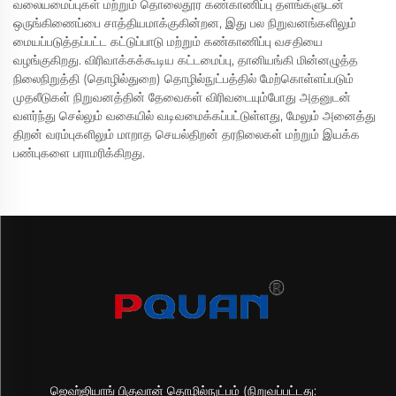
வலையமைப்புகள் மற்றும் தொலைதூர கண்காணிப்பு தளங்களுடன்
ஒருங்கிணைப்பை சாத்தியமாக்குகின்றன, இது பல நிறுவனங்களிலும்
மையப்படுத்தப்பட்ட கட்டுப்பாடு மற்றும் கண்காணிப்பு வசதியை
வழங்குகிறது. விரிவாக்கக்கூடிய கட்டமைப்பு, தானியங்கி மின்னழுத்த
நிலைநிறுத்தி (தொழில்துறை) தொழில்நுட்பத்தில் மேற்கொள்ளப்படும்
முதலீடுகள் நிறுவனத்தின் தேவைகள் விரிவடையும்போது அதனுடன்
வளர்ந்து செல்லும் வகையில் வடிவமைக்கப்பட்டுள்ளது, மேலும் அனைத்து
திறன் வரம்புகளிலும் மாறாத செயல்திறன் தரநிலைகள் மற்றும் இயக்க
பண்புகளை பராமரிக்கிறது.
ஜெஹ்ஜியாங் பிகுவான் தொழில்நுட்பம் (நிறுவப்பட்டது: