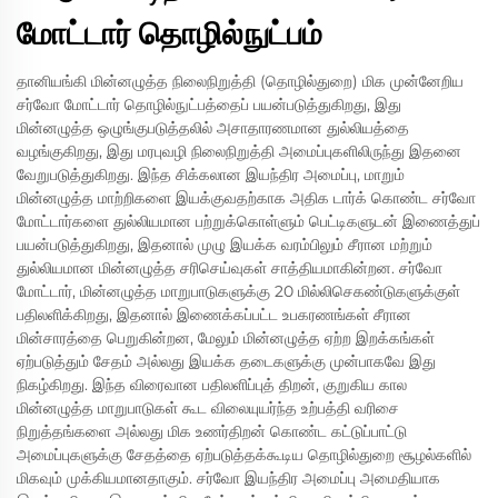
மோட்டார் தொழில்நுட்பம்
தானியங்கி மின்னழுத்த நிலைநிறுத்தி (தொழில்துறை) மிக முன்னேறிய
சர்வோ மோட்டார் தொழில்நுட்பத்தைப் பயன்படுத்துகிறது, இது
மின்னழுத்த ஒழுங்குபடுத்தலில் அசாதாரணமான துல்லியத்தை
வழங்குகிறது, இது மரபுவழி நிலைநிறுத்தி அமைப்புகளிலிருந்து இதனை
வேறுபடுத்துகிறது. இந்த சிக்கலான இயந்திர அமைப்பு, மாறும்
மின்னழுத்த மாற்றிகளை இயக்குவதற்காக அதிக டார்க் கொண்ட சர்வோ
மோட்டார்களை துல்லியமான பற்றுக்கொள்ளும் பெட்டிகளுடன் இணைத்துப்
பயன்படுத்துகிறது, இதனால் முழு இயக்க வரம்பிலும் சீரான மற்றும்
துல்லியமான மின்னழுத்த சரிசெய்வுகள் சாத்தியமாகின்றன. சர்வோ
மோட்டார், மின்னழுத்த மாறுபாடுகளுக்கு 20 மில்லிசெகண்டுகளுக்குள்
பதிலளிக்கிறது, இதனால் இணைக்கப்பட்ட உபகரணங்கள் சீரான
மின்சாரத்தை பெறுகின்றன, மேலும் மின்னழுத்த ஏற்ற இறக்கங்கள்
ஏற்படுத்தும் சேதம் அல்லது இயக்க தடைகளுக்கு முன்பாகவே இது
நிகழ்கிறது. இந்த விரைவான பதிலளிப்புத் திறன், குறுகிய கால
மின்னழுத்த மாறுபாடுகள் கூட விலையுயர்ந்த உற்பத்தி வரிசை
நிறுத்தங்களை அல்லது மிக உணர்திறன் கொண்ட கட்டுப்பாட்டு
அமைப்புகளுக்கு சேதத்தை ஏற்படுத்தக்கூடிய தொழில்துறை சூழல்களில்
மிகவும் முக்கியமானதாகும். சர்வோ இயந்திர அமைப்பு அமைதியாக