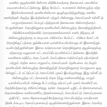
வணிக சூழல்களில் மின்சார விநியோகத்தை நிலையாக பராமரிக்க
வடிவமைக்கப்பட்டுள்ளது. இந்த மேம்பட்ட உபகரணம் மின்னழுத்த ஏற்ற
இறக்கங்களைத் தானியங்கியாக ஒழுங்குபடுத்துகிறது, எனவே
உணர்திறன் மிகுந்த இயந்திரங்கள் மற்றும் மின்னணு அமைப்புகள் உள்ளீட்டு
மாறுபாடுகளைப் பொருட்படுத்தாமல் நிலையான மின்சாரத்தைப்
பெறுகின்றன. தொழில்துறை தானியங்கி மின்னழுத்த நிலைநிறுத்திகள்,
மில்லிசெகண்டுகளில் அசாதாரணங்களைக் கண்டறிந்தவுடன்
மின்னழுத்தத்தை உடனடியாக சரிசெய்ய மேம்பட்ட சர்வோ மோட்டார்
தொழில்நுட்பத்தை துல்லியமான டிரான்ஸ்ஃபார்மர்களுடன் இணைத்துப்
பயன்படுத்துகின்றன. இவை கடுமையான தொழில்துறை சூழல்களுக்கு
ஏற்றவாறு வலுவான கட்டமைப்பில் தயாரிக்கப்பட்டுள்ளன; இவற்றில்
வானிலை எதிர்ப்பு அடைப்புகள், வெப்பநிலை ஈடுசெய்தல் ஏற்பாடுகள்
மற்றும் அதிக சுமை பாதுகாப்பு அமைப்புகள் ஆகியவை அடங்கும்.
தானியங்கி மின்னழுத்த நிலைநிறுத்தி (தொழில்துறை) பொதுவாக ஒரு
பின்னூட்டக் கட்டுப்பாட்டு அமைப்பின் மூலம் இயங்குகிறது, இது உள்ளீட்டு
மின்னழுத்த மட்டங்களைத் தொடர்ந்து கண்காணித்து, மாறும்
டிரான்ஸ்ஃபார்மர் அல்லது டேப்-மாற்று ஏற்பாட்டின் மூலம் வெளியீட்டை
அதற்கேற்றவாறு சரிசெய்கிறது. நவீன அலகுகள் டிஜிட்டல் திரைகளையும்,
தொலைநிலை கண்காணிப்பு திறன்களையும், செயல்பாட்டு அமைப்புகளை
குறிப்பிட்ட சுமை தேவைகளுக்கேற்றவாறு செயல்படுத்த வசதியான
நிரலிடக்கூடிய அமைப்புகளையும் ஒருங்கிணைத்துள்ளன. இவை அகன்ற