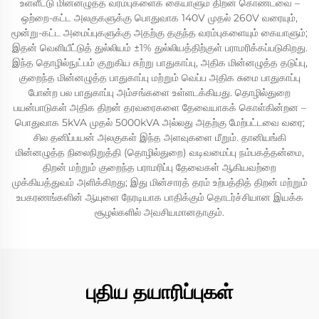
உள்ளீட்டு மின்னழுத்த வரம்புகளைக் கையாளும் திறன் கொண்டவை –
ஒற்றை-கட்ட அலகுகளுக்கு பொதுவாக 140V முதல் 260V வரையும்,
மூன்று-கட்ட அமைப்புகளுக்கு அதற்கு தகுந்த வரம்புகளையும் கையாளும்;
இதன் வெளியீட்டுத் துல்லியம் ±1% துல்லியத்திற்குள் பராமரிக்கப்படுகிறது.
இந்த தொழில்நுட்பம் குறுகிய சுற்று பாதுகாப்பு, அதிக மின்னழுத்த தடுப்பு,
குறைந்த மின்னழுத்த பாதுகாப்பு மற்றும் வெப்ப அதிக சுமை பாதுகாப்பு
போன்ற பல பாதுகாப்பு அம்சங்களை உள்ளடக்கியது. தொழில்துறை
பயன்பாடுகள் அதிக திறன் தரவரைகளை தேவையாகக் கொள்கின்றன –
பொதுவாக 5kVA முதல் 5000kVA அல்லது அதற்கு மேற்பட்டவை வரை;
சில தனிப்பயன் அலகுகள் இந்த அளவுகளை மீறும். தானியங்கி
மின்னழுத்த நிலைநிறுத்தி (தொழில்துறை) வடிவமைப்பு நம்பகத்தன்மை,
திறன் மற்றும் குறைந்த பராமரிப்பு தேவைகள் ஆகியவற்றை
முக்கியத்துவம் அளிக்கிறது; இது மின்சாரத் தரம் உற்பத்தித் திறன் மற்றும்
உபகரணங்களின் ஆயுளை நேரடியாக பாதிக்கும் தொடர்ச்சியான இயக்க
சூழல்களில் அவசியமானதாகும்.
புதிய தயாரிப்புகள்