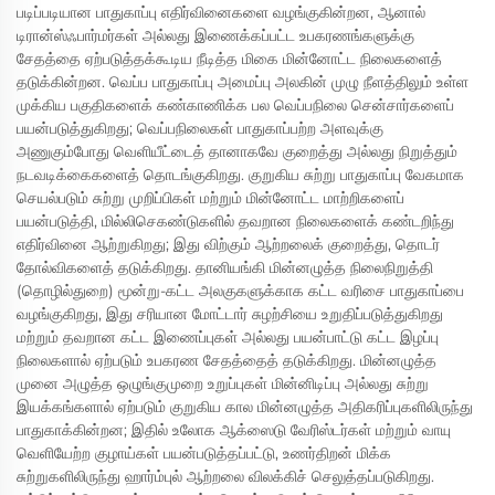
படிப்படியான பாதுகாப்பு எதிர்வினைகளை வழங்குகின்றன, ஆனால்
டிரான்ஸ்ஃபார்மர்கள் அல்லது இணைக்கப்பட்ட உபகரணங்களுக்கு
சேதத்தை ஏற்படுத்தக்கூடிய நீடித்த மிகை மின்னோட்ட நிலைகளைத்
தடுக்கின்றன. வெப்ப பாதுகாப்பு அமைப்பு அலகின் முழு நீளத்திலும் உள்ள
முக்கிய பகுதிகளைக் கண்காணிக்க பல வெப்பநிலை சென்சார்களைப்
பயன்படுத்துகிறது; வெப்பநிலைகள் பாதுகாப்பற்ற அளவுக்கு
அணுகும்போது வெளியீட்டைத் தானாகவே குறைத்து அல்லது நிறுத்தும்
நடவடிக்கைகளைத் தொடங்குகிறது. குறுகிய சுற்று பாதுகாப்பு வேகமாக
செயல்படும் சுற்று முறிப்பிகள் மற்றும் மின்னோட்ட மாற்றிகளைப்
பயன்படுத்தி, மில்லிசெகண்டுகளில் தவறான நிலைகளைக் கண்டறிந்து
எதிர்வினை ஆற்றுகிறது; இது விற்கும் ஆற்றலைக் குறைத்து, தொடர்
தோல்விகளைத் தடுக்கிறது. தானியங்கி மின்னழுத்த நிலைநிறுத்தி
(தொழில்துறை) மூன்று-கட்ட அலகுகளுக்காக கட்ட வரிசை பாதுகாப்பை
வழங்குகிறது, இது சரியான மோட்டார் சுழற்சியை உறுதிப்படுத்துகிறது
மற்றும் தவறான கட்ட இணைப்புகள் அல்லது பயன்பாட்டு கட்ட இழப்பு
நிலைகளால் ஏற்படும் உபகரண சேதத்தைத் தடுக்கிறது. மின்னழுத்த
முனை அழுத்த ஒழுங்குமுறை உறுப்புகள் மின்னிடிப்பு அல்லது சுற்று
இயக்கங்களால் ஏற்படும் குறுகிய கால மின்னழுத்த அதிகரிப்புகளிலிருந்து
பாதுகாக்கின்றன; இதில் உலோக ஆக்ஸைடு வேரிஸ்டர்கள் மற்றும் வாயு
வெளியேற்ற குழாய்கள் பயன்படுத்தப்பட்டு, உணர்திறன் மிக்க
சுற்றுகளிலிருந்து ஹார்ம்புல் ஆற்றலை விலக்கிச் செலுத்தப்படுகிறது.