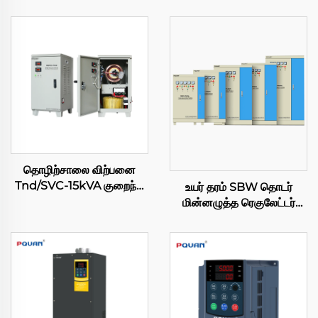
தொழிற்சாலை விற்பனை
Tnd/SVC-15kVA குறைந்த
உயர் தரம் SBW தொடர்
மின்னழுத்த ஸ்டேபிலைசர்
மின்னழுத்த ரெகுலேட்டர்
தானியங்கி ரெகுலேட்டர் AC
380V 1200KVA 800KVA
220V உயர்-திறன் SVC
500KVA 200KVA 150KVA
50KVA மூன்று கட்ட
தானியங்கி AC மின்னழுத்த
ஸ்டேபிலைசர்