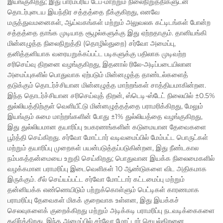
இயங்குகிறது; இது பாரம்பரிய டேப்-மாற்றும் நிலைநிறுத்திகளுடன்
தொடர்புடைய இயந்திர சத்தத்தை நீக்குகிறது, எனவே
மருத்துவமனைகள், ஆய்வகங்கள் மற்றும் அலுவலக கட்டிடங்கள் போன்ற
சத்தத்தை தாங்க முடியாத சூழல்களுக்கு இது ஏற்றதாகும். தானியங்கி
மின்னழுத்த நிலைநிறுத்தி (தொழில்துறை) சர்வோ அமைப்பு,
தனித்தனியாக வரையறுக்கப்பட்ட படிகளுக்கு பதிலாக முடிவற்ற
சரிசெய்வு திறனை வழங்குகிறது, இதனால் ரிலே-அடிப்படையிலான
அமைப்புகளில் பொதுவாக ஏற்படும் மின்னழுத்த தாண்டல்களைத்
தடுக்கும் தொடர்ச்சியான மின்னழுத்த மாற்றங்கள் சாத்தியமாகின்றன.
இந்த தொடர்ச்சியான சரிசெய்வுத் திறன், ஸ்டெடி-ஸ்டேட் நிலையில் ±0.5%
துல்லியத்திற்குள் வெளியீட்டு மின்னழுத்தத்தை பராமரிக்கிறது, மேலும்
இயங்கும் சுமை மாற்றங்களின் போது ±1% துல்லியத்தை வழங்குகிறது,
இது துல்லியமான தயாரிப்பு உபகரணங்களின் கடுமையான தேவைகளை
பூர்த்தி செய்கிறது. சர்வோ மோட்டார் வடிவமைப்பில் மேம்பட்ட பொருட்கள்
மற்றும் தயாரிப்பு முறைகள் பயன்படுத்தப்படுகின்றன, இது நீண்டகால
நம்பகத்தன்மையை உறுதி செய்கிறது; பொதுவான இயக்க நிலைமைகளில்
வழக்கமான பராமரிப்பு இடைவெளிகள் 10 ஆண்டுகளை விட அதிகமாக
இருக்கும். சீல் செய்யப்பட்ட சர்வோ மோட்டார் கட்டமைப்பு மற்றும்
தன்னியக்க எண்ணெயிடும் பற்றுக்கொள்ளும் பெட்டிகள் காரணமாக
பராமரிப்பு தேவைகள் மிகக் குறைவாக உள்ளன, இது இயக்கச்
செலவுகளைக் குறைக்கிறது மற்றும் அடிக்கடி பராமரிப்பு நடவடிக்கைகளை
தவிர்க்கிறது. இந்த அமைப்பில் சர்வோ மோட்டார் செயல்திறனை