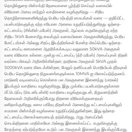
தொழில்துறை மின்சக்தி தேவைகளை பூர்த்தி செய்யும் வகையில்
விரிவான அளவு மாற்றும் வசதிகளை வழங்குகிறது — சிறிய
தொழிற்சாலைகளிலிருந்து பெரிய உற்பத்தி மையங்கள் வரை — குறிப்பிட்ட
பயன்பாடுகளுக்கு ஏற்ற சரியான அளவை உறுதிப்படுத்துகிறது. ஒற்றை-
கட்டமைப்பு (சிங்கிள்-ஃபேஸ்) அலகுகள், ஆய்வக கருவிகளுக்கு ஏற்ற
சிறிய 1kVA மேசைமீது வைக்கும் வகையிலான அலகுகளிலிருந்து, பெரிய
மோட்டார்கள் அல்லது சிறப்பு இயந்திரங்கள் போன்ற மிகப்பெரிய ஒற்றை-
கட்டமைப்பு சுமைகளை ஆதரிக்கக்கூடிய வலுவான 50kVA அலகுகள்
வரை விரிவாக உள்ளன. மூன்று-கட்டமைப்பு (த்ரீ-ஃபேஸ்) அமைப்புகள் திறன்
வரம்பை மிகவும் அதிகரிக்கின்றன; தரநிலை அலகுகள் 5kVA முதல்
5000kVA வரை கிடைக்கின்றன, மேலும் தனிப்பயன் பொறியியல் தீர்வுகள்
பெரிய தொழில்துறை நிறுவனங்களுக்காக 10MVA ஐ மிகைப்படுத்தலாம்.
மாடுலார் வடிவமைப்பு கொள்கை பல அலகுகளை இணைந்து (பாரலல்)
இயக்கும் வசதியை வழங்குகிறது, இது முக்கிய பயன்பாடுகளுக்கான
மீட்டெடுப்பு (ரெடண்டன்ஸி) வசதியை வழங்குவதுடன், நிறுவனத்தின்
தேவைகள் அதிகரிக்கும்போது திறனை விரிவாக்குவதையும்
எளிதாக்குகிறது. சுமை பகிர்வு திறன்கள் அனைத்து கட்டமைப்புகளிலும்
சமமான மின்சக்தி வழங்கலை உறுதிப்படுத்துகின்றன, இது ஒற்றை-
கட்டமைப்பு மிகைச்சுமையைத் தடுக்கிறது, அது அமைப்பின்
செயல்திறனை பாதிக்கவோ அல்லது இணைக்கப்பட்ட கருவிகளுக்கு
சேதத்தை ஏற்படுத்தவோ கூடும். பல அலகுகள் இணைந்து இயங்கும்போது,