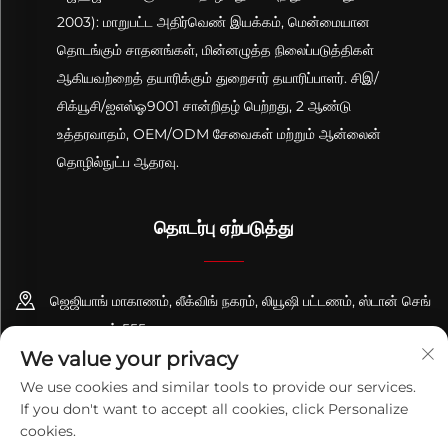
2003): மாறுபட்ட அதிர்வெண் இயக்கம், மென்மையான
தொடங்கும் சாதனங்கள், மின்னழுத்த நிலைப்படுத்திகள்
ஆகியவற்றைத் தயாரிக்கும் துறைசார் தயாரிப்பாளர். சிஇ/
சிக்யூசி/ஐஎஸ்ஓ9001 சான்றிதழ் பெற்றது, 2 ஆண்டு
உத்தரவாதம், OEM/ODM சேவைகள் மற்றும் ஆன்லைன்
தொழில்நுட்ப ஆதரவு.
தொடர்பு ஏற்படுத்து
ஜெஜியாங் மாகாணம், லீக்விங் நகரம், லியூஷி பட்டணம், ஸ்டான் செங்
சாலை, எண் 555
We value your privacy
+86-13695814656
We use cookies and similar tools to provide our services.
If you don't want to accept all cookies, click Personalize
[email protected]
cookies.