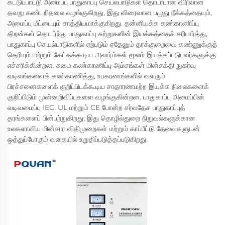
கட்டுப்பாட்டு அமைப்பு பாதுகாப்பு செயல்பாடுகள் தொடர்பான விரிவான
தவறு கண்டறிதலை வழங்குகிறது, இது விரைவான பழுது நீக்கத்தையும்,
அமைப்பு மீட்பையும் சாத்தியமாக்குகிறது. தன்னியக்க கண்காணிப்பு
திறன்கள் தொடர்ந்து பாதுகாப்பு சுற்றுகளின் இயக்கத்தைச் சரிபார்த்து,
பாதுகாப்பு செயல்பாடுகளில் ஏற்படும் ஏதேனும் தரக்குறைவை கண்ணுக்குத்
தெரியும் மற்றும் கேட்கக்கூடிய அலார்ம்கள் மூலம் இயக்கப்படுபவர்களுக்கு
எச்சரிக்கின்றன. சுமை கண்காணிப்பு அம்சங்கள் மின்சக்தி நுகர்வு
வடிவங்களைக் கண்காணித்து, உபகரணங்களில் வளரும்
பிரச்சனைகளைக் குறிப்பிடக்கூடிய சாதாரணமற்ற இயக்க நிலைகளைக்
குறிப்பிடும் முன்னறிவிப்புகளை வழங்குகின்றன. பாதுகாப்பு அமைப்பின்
வடிவமைப்பு IEC, UL மற்றும் CE போன்ற சர்வதேச பாதுகாப்புத்
தரங்களைப் பின்பற்றுகிறது; இது தொழில்துறை நிறுவல்களுக்கான
உலகளாவிய மின்சார விதிமுறைகள் மற்றும் காப்பீட்டு தேவைகளுடன்
ஒத்துப்போகும் வகையில் உறுதிப்படுத்தப்படுகிறது.