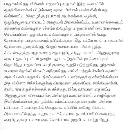
பாதுகாக்கிறது. மின்னல் பாதுகாப்பு கூறுகள் இந்த அமைப்பில்
ஒருங்கிணைக்கப்பட்டுள்ளன; அவை மின்னல் புயல்களின் போது
மின்னோட்ட மீதொழுங்கு (surge) அடக்கத்தை வழங்கி,
ஒழுங்குமுறையாளரையும் அதனுடன் இணைக்கப்பட்ட உபகரணங்களையும்
தற்காலிக மின்னழுத்த உச்சங்களிலிருந்து பாதுகாக்கின்றன. நேர-தாமத
செயல்பாடுகள் குறுகிய கால மின்னழுத்த மாற்றங்களின் போது
தேவையற்ற மாற்றங்களைத் தடுக்கின்றன, இது உள்ளே உள்ள பாகங்களின்
தேய்வைக் குறைக்கிறது, மேலும் உண்மையான மின்னழுத்த
சிக்கல்களுக்கு ஏற்ற கவனத்தை வழங்குகிறது. பல-கட்ட அணுகுமுறை
ஒரு பாதுகாப்பு மட்டம் தவறினாலும், கூடுதல் பின்புல அமைப்புகள்
தொடர்ந்து பாதுகாப்பை வழங்குவதை உறுதிப்படுத்துகிறது; இதனால்
உபகரண தோல்வி மிகவும் அரிதாகிறது. காட்சி மற்றும் கேள்வி அலாரம்
அமைப்புகள் பாதுகாப்பு நிகழ்வுகளைப் பயனர்களுக்கு எச்சரிக்கின்றன,
இது மின்சார சிக்கல்களுக்கு விரைவான பதிலளிப்பை சாத்தியமாக்கி,
நீண்ட நேர நிறுத்தத்தைத் தடுக்கிறது. இந்த விரிவான பாதுகாப்பு
அணுகுமுறை, விலையுயர்ந்த மின்னணு உபகரணங்கள், தொழில்துறை
இயந்திரங்கள் மற்றும் முக்கிய உள்கட்டமைப்புகளை நவீன மின்சார
பகிர்மான அமைப்புகளில் பொதுவாக ஏற்படும் பல்வேறு மின்சார
அபாயங்களிலிருந்து பாதுகாக்க AC க்கான தானியங்கி மின்னழுத்த
ஒழுங்குமுறையாளரை ஒரு அவசியமான முதலீடாக மாற்றுகிறது.