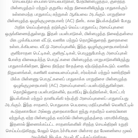
செயல்படும் பைபாஸ் செயல்பாடுகள், மேற்மின்னழுத்தம், குறைந்த
மின்னழுத்தம் மற்றும் குறுகிய சுற்று நிலைகளிலிருந்து பாதுகாக்கும்
உள்ளமைந்த பாதுகாப்பு சுற்றுகள் ஆகியவை அடங்கும். மாறுதிசை
மின்னழுத்த ஒழுங்குமுறையாளர் (AC) நீண்ட கால இயக்கத்தின் போது
அதிக வெப்பத்தைத் தடுக்கும் வெப்ப பாதுகாப்பு அமைப்புகளை
ஒருங்கிணைத்துள்ளது. இதன் பயன்பாடுகள், மின்னழுத்த நிலைத்தன்மை
மிக முக்கியமான வீட்டு, வணிக மற்றும் தொழில்துறைத் துறைகளை
உள்ளடக்கியவை. வீட்டு அமைப்புகளில், இந்த ஒழுங்குமுறையாளர்கள்
குளிர்சாதன பெட்டிகள், குளிரூட்டிகள், பொழுதுபோக்கு அமைப்புகள்
போன்ற விலையுயர்ந்த பொருட்களை மின்னழுத்த மாறுபாடுகளிலிருந்து
பாதுகாக்கின்றன, இவை நிரந்தர சேதத்தை ஏற்படுத்தக்கூடும். வணிக
நிறுவனங்கள், கணினி வலையமைப்புகள், சர்வர்கள் மற்றும் உணர்திறன்
மிக்க மின்னணு பொருட்களைப் பாதுகாக்க மாறுதிசை மின்னழுத்த
ஒழுங்குமுறையாளர் (AC) அமைப்புகளைப் பயன்படுத்துகின்றன.
தொழில்துறை பயன்பாடுகளில், தயாரிப்பு இயந்திரங்கள், மோட்டார்
இயக்கிகள் மற்றும் தானியங்கி உற்பத்தி அமைப்புகளைப் பாதுகாப்பது
அடங்கும். இந்த சாதனம், பொதுவாக பெயரளவு மதிப்புகளின் வெளியீட்டில்
கூடுதலாகவோ அல்லது குறைவாகவோ ஐந்து சதவீதம் வரையிலான
ஏற்றுக்கு ஏற்ற மின்னழுத்த வரம்பில் மின்னழுத்தத்தை பராமரிக்கிறது,
இதனால் இணைக்கப்பட்ட சாதனங்களின் சிறந்த செயல்திறன் உறுதி
செய்யப்படுகிறது, மேலும் தொடர்ச்சியான மின்சார தர மேலாண்மை மூலம்
அவற்றின் இயக்க ஆயுள் நீட்டிக்கப்படுகிறது.