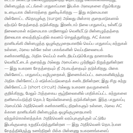
மின்னழுத்த மட்டங்கள் பாதுகாப்பான இயக்க அளவுகளை மீறும்போது
உடனடியாக மின்சாரத்தை துண்டிக்கிறது — இது கடுமையான
மின்னோட்ட மீதொழுங்கு (surge) அல்லது மின்சார குறைபாடுகளால்
ஏற்படும் சேதத்தைத் தடுக்கிறது. இரண்டாம் நிலை பாதுகாப்பு, உள்ளீட்டு
நிலைமைகள் கடுமையாக மாறினாலும் வெளியீட்டு மின்னழுத்தத்தை
நிலையாக வைத்திருப்பதில் கவனம் செலுத்துகிறது. AC க்கான
தானியங்கி மின்னழுத்த ஒழுங்குமுறையாளரில் வெப்ப பாதுகாப்பு சுற்றுகள்
உள்ளன, அவை உள்ளே உள்ள பாகங்களின் வெப்பநிலையைக்
கண்காணித்து, அதிக வெப்பம் கண்டறியப்படும்போது தானாகவே
வெளியீட்டைக் குறைத்து அல்லது அமைப்பை முற்றிலும் நிறுத்துகின்றன
— இது உபகரண சேதத்தையும் தீ அபாயத்தையும் தடுக்கிறது. மிகை
மின்னோட்ட பாதுகாப்பு வழிமுறைகள், இணைக்கப்பட்ட சுமைகளிலிருந்து
அதிக மின்னோட்டம் எடுக்கப்படுவதைக் கண்டறிகின்றன; இது சிறு சுற்று
மின்னோட்டம் (short circuit) அல்லது உபகரண தவறுகளைக்
குறிக்கிறது, மேலும் அத்தகைய சூழ்நிலைகளில் பாதிக்கப்பட்ட சுற்றுகளை
தனிமைப்படுத்தி தொடர் தோல்விகளைத் தடுக்கின்றன. இந்த பாதுகாப்பு
அமைப்பில் அதிர்வெண் கண்காணிப்பு திறன்களும் உள்ளன, அவை AC
க்கான தானியங்கி மின்னழுத்த ஒழுங்குமுறையாளர்
ஏற்றுக்கொள்ளத்தக்க அதிர்வெண் வரம்புகளுக்குள் மட்டுமே
இயங்குவதை உறுதிப்படுத்துகின்றன — இது அதிர்வெண் தொடர்பான
சேதத்திலிருந்து உணர்திறன் மிக்க மின்னணு உபகரணங்களைப்