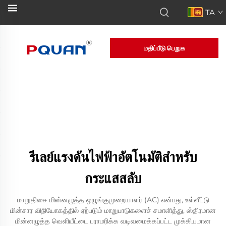
TA
மதிப்பீடு பெறுக
รีเลย์แรงดันไฟฟ้าอัตโนมัติสำหรับ
กระแสสลับ
மாறுதிசை மின்னழுத்த ஒழுங்குமுறையாளர் (AC) என்பது, உள்ளீட்டு
மின்சார விநியோகத்தில் ஏற்படும் மாறுபாடுகளைச் சமாளித்து, ஸ்திரமான
மின்னழுத்த வெளியீட்டை பராமரிக்க வடிவமைக்கப்பட்ட முக்கியமான