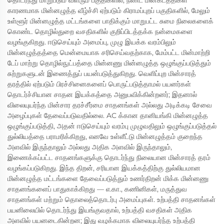
தொடர்ந்து மாறுபடும் வளரும் பகுதிகளில், நீண்ட மின்கடத்திகள்
காரணமாக மின்னழுத்த வீழ்ச்சி ஏற்படும் கிராமப்புறப் பகுதிகளில், மேலும்
உள்ளூர் மின்னழுத்த மட்டங்களை பாதிக்கும் மாறுபட்ட சுமை நிலைகளைக்
கொண்ட தொழில்துறை வசதிகளில் குறிப்பிடத்தக்க நன்மைகளை
வழங்குகிறது. ஈடுசெய்யும் அமைப்பு, முழு இயக்க வரம்பிலும்
மின்னழுத்தத்தை மென்மையாக சரிசெய்வதற்காக, மேம்பட்ட மின்மாற்றி
டேப் மாற்று தொழில்நுட்பத்தை மின்னணு மின்னழுத்த ஒழுங்குப்படுத்தும்
சுற்றுகளுடன் இணைத்துப் பயன்படுத்துகிறது. வெளிப்புற மின்சாரத்
தரத்தில் ஏற்படும் பிரச்சினைகளைப் பொருட்படுத்தாமல் பயனர்கள்
தொடர்ச்சியான சாதன இயக்கத்தை அனுபவிக்கின்றனர்; இதனால்
விலையுயர்ந்த மின்சார தரச்சீர்மை சாதனங்கள் அல்லது அடிக்கடி சேவை
அழைப்புகள் தேவைப்படுவதில்லை. AC க்கான தானியங்கி மின்னழுத்த
ஒழுங்குப்படுத்தி, அதன் ஈடுசெய்யும் வரம்பு முழுவதிலும் ஒழுங்குப்படுத்தல்
துல்லியத்தை பராமரிக்கிறது, எனவே உள்ளீட்டு மின்னழுத்தம் குறைந்த
அளவில் இருந்தாலும் அல்லது அதிக அளவில் இருந்தாலும்,
இணைக்கப்பட்ட சாதனங்களுக்கு தொடர்ந்து நிலையான மின்சாரத் தரம்
வழங்கப்படுகிறது. இந்த திறன், சரியான இயக்கத்திற்கு துல்லியமான
மின்னழுத்த மட்டங்களை தேவைப்படுத்தும் உணர்திறன் மிக்க மின்னணு
சாதனங்களைப் பாதுகாக்கிறது — எ.கா., கணினிகள், மருத்துவ
சாதனங்கள் மற்றும் தொலைத்தொடர்பு அமைப்புகள். உற்பத்தி சாதனங்கள்
பயனிலையில் தொடர்ந்து இயங்குவதால், உற்பத்தி வசதிகள் அதிக
அளவில் பயனடைகின்றன; இது வழக்கமாக விலையுயர்ந்த உற்பத்தி