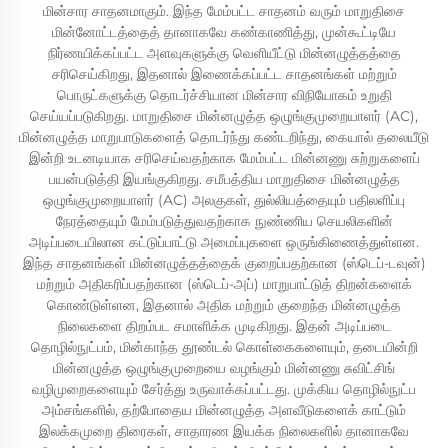
மின்சார சாதனமாகும். இந்த மேம்பட்ட சாதனம் வரும் மாறுதிசை
மின்னோட்டத்தைத் தானாகவே கண்காணித்து, முன்கூட்டியே
நிர்ணயிக்கப்பட்ட அளவுகளுக்கு வெளியீட்டு மின்னழுத்தத்தை
சரிசெய்கிறது, இதனால் இணைக்கப்பட்ட சாதனங்கள் மற்றும்
பொருட்களுக்கு தொடர்ச்சியான மின்சார விநியோகம் உறுதி
செய்யப்படுகிறது. மாறுதிசை மின்னழுத்த ஒழுங்குமுறையாளர் (AC),
மின்னழுத்த மாறுபாடுகளைத் தொடர்ந்து கண்டறிந்து, கையால் தலையீடு
இன்றி உடனடியாக சரிசெய்வதற்காக மேம்பட்ட மின்னணு சுற்றுகளைப்
பயன்படுத்தி இயங்குகிறது. சமீபத்திய மாறுதிசை மின்னழுத்த
ஒழுங்குமுறையாளர் (AC) அலகுகள், துல்லியத்தையும் பதிலளிப்பு
நேரத்தையும் மேம்படுத்துவதற்காக நுண்ணிய செயலிகளின்
அடிப்படையிலான கட்டுப்பாட்டு அமைப்புகளை ஒருங்கிணைத்துள்ளன.
இந்த சாதனங்கள் மின்னழுத்தத்தைக் குறைப்பதற்கான (ஸ்டெப்-டவுன்)
மற்றும் அதிகரிப்பதற்கான (ஸ்டெப்-அப்) மாறுபாட்டுத் திறன்களைக்
கொண்டுள்ளன, இதனால் அதிக மற்றும் குறைந்த மின்னழுத்த
நிலைகளை திறம்பட சமாளிக்க முடிகிறது. இதன் அடிப்படை
தொழில்நுட்பம், மின்காந்த தூண்டல் கொள்கைகளையும், தடையின்றி
மின்னழுத்த ஒழுங்குமுறையை வழங்கும் மின்னணு சுவிட்சிங்
வழிமுறைகளையும் சேர்த்து உருவாக்கப்பட்டது. முக்கிய தொழில்நுட்ப
அம்சங்களில், தற்போதைய மின்னழுத்த அளவீடுகளைக் காட்டும்
இலக்கமுறை திரைகள், சாதாரண இயக்க நிலைகளில் தானாகவே