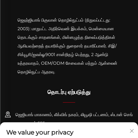
ஜெஹ்ஜியாங் பிகுவான் தொழில்நுட்பம் (நிறுவப்பட்டது:
2003): மாறுபட்ட அதிர்வெண் இயக்கம், மென்மையான
தொடங்கும் சாதனங்கள், மின்னழுத்த நிலைப்படுத்திகள்
ஆகியவற்றைத் தயாரிக்கும் துறைசார் தயாரிப்பாளர். சிஇ/
சிக்யூசி/ஐஎஸ்ஓ9001 சான்றிதழ் பெற்றது, 2 ஆண்டு
உத்தரவாதம், OEM/ODM சேவைகள் மற்றும் ஆன்லைன்
தொழில்நுட்ப ஆதரவு.
தொடர்பு ஏற்படுத்து
ஜெஜியாங் மாகாணம், லீக்விங் நகரம், லியூஷி பட்டணம், ஸ்டான் செங்
சாலை, எண் 555
We value your privacy
+86-13695814656