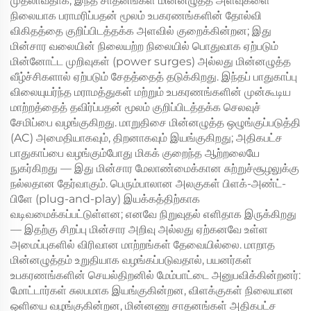
முதலாவதாக, இந்த சாதனங்கள் மின்னழுத்த அளவுகளை
நிலையாக பராமரிப்பதன் மூலம் உபகரணங்களின் தோல்வி
விகிதத்தை குறிப்பிடத்தக்க அளவில் குறைக்கின்றன; இது
மின்சார வலையின் நிலையற்ற நிலையில் பொதுவாக ஏற்படும்
மின்னோட்ட முறிவுகள் (power surges) அல்லது மின்னழுத்த
வீழ்ச்சிகளால் ஏற்படும் சேதத்தைத் தடுக்கிறது. இந்தப் பாதுகாப்பு
விலையுயர்ந்த மராமத்துகள் மற்றும் உபகரணங்களின் முன்கூடிய
மாற்றத்தைத் தவிர்ப்பதன் மூலம் குறிப்பிடத்தக்க செலவுச்
சேமிப்பை வழங்குகிறது. மாறுதிசை மின்னழுத்த ஒழுங்குப்படுத்தி
(AC) அமைதியாகவும், திறனாகவும் இயங்குகிறது; அதிகபட்ச
பாதுகாப்பை வழங்கும்போது மிகக் குறைந்த ஆற்றலையே
நுகர்கிறது — இது மின்சார மேலாண்மைக்கான சுற்றுச்சூழலுக்கு
நல்லதான தேர்வாகும். பெரும்பாலான அலகுகள் பிளக்-அண்ட்-
பிளே (plug-and-play) இயக்கத்திற்காக
வடிவமைக்கப்பட்டுள்ளன; எனவே நிறுவுதல் எளிதாக இருக்கிறது
— இதற்கு சிறப்பு மின்சார அறிவு அல்லது ஏற்கனவே உள்ள
அமைப்புகளில் விரிவான மாற்றங்கள் தேவையில்லை. மாறாத
மின்னழுத்தம் உறுதியாக வழங்கப்படுவதால், பயனர்கள்
உபகரணங்களின் செயல்திறனில் மேம்பாட்டை அனுபவிக்கின்றனர்:
மோட்டார்கள் சுலபமாக இயங்குகின்றன, விளக்குகள் நிலையான
ஒளியை வழங்குகின்றன, மின்னணு சாதனங்கள் அதிகபட்ச