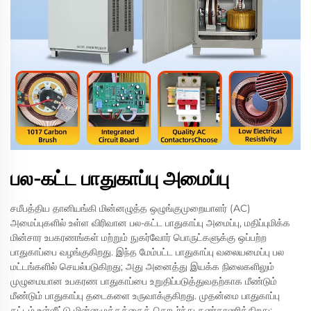
பல-கட்ட பாதுகாப்பு அமைப்பு
சமீபத்திய தானியங்கி மின்னழுத்த ஒழுங்குமுறையாளர் (AC)
அமைப்புகளில் உள்ள விரிவான பல-கட்ட பாதுகாப்பு அமைப்பு, மதிப்புமிக்க
மின்சார உபகரணங்கள் மற்றும் நுகர்வோர் பொருட்களுக்கு ஒப்பற்ற
பாதுகாப்பை வழங்குகிறது. இந்த மேம்பட்ட பாதுகாப்பு வலையமைப்பு பல
மட்டங்களில் செயல்படுகிறது; அது அனைத்து இயக்க நிலைகளிலும்
முழுமையான உபகரண பாதுகாப்பை உறுதிப்படுத்துவதற்காக மீண்டும்
மீண்டும் பாதுகாப்பு தடைகளை உருவாக்குகிறது. முதன்மை பாதுகாப்பு
கட்டம் உள்ளீட்டு மின்னழுத்தத்தைத் தொடர்ந்து கண்காணிக்கிறது;