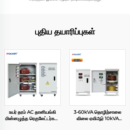
புதிய தயாரிப்புகள்
உயர் தரம் AC தானியங்கி
3-60kVA தொழிற்சாலை
மின்னழுத்த ரெகுலேட்டர்கள்/
விலை ஏவிஆர் 10kVA
ஸ்டேபிலைசர்கள் Tns/SVC
ஒற்றை-கட்ட சர்வோ மோட்டார்