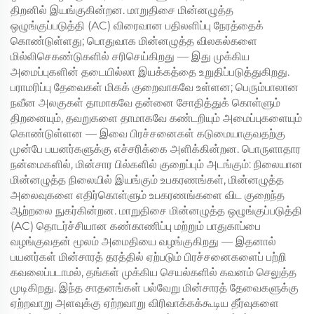
திறனில் இயங்குகின்றன. மாறுதிசை மின்னழுத்த
ஒழுங்குப்படுத்தி (AC) விரைவான பதிலளிப்பு நேரத்தைக்
கொண்டுள்ளது; பொதுவாக மின்னழுத்த விலகல்களை
மில்லிசெகண்டுகளில் சரிசெய்கிறது — இது முக்கிய
அமைப்புகளின் தடையில்லா இயக்கத்தை உறுதிப்படுத்துகிறது.
பராமரிப்பு தேவைகள் மிகக் குறைவாகவே உள்ளன; பெரும்பாலான
நவீன அலகுகள் தாமாகவே தன்னை சோதித்துக் கொள்ளும்
திறனையும், தவறுகளை தாமாகவே கண்டறியும் அமைப்புகளையும்
கொண்டுள்ளன — இவை பிரச்சனைகள் கடுமையாகுவதற்கு
முன்பே பயனர்களுக்கு எச்சரிக்கை அளிக்கின்றன. பொருளாதார
நன்மைகளில், மின்சார பில்களில் குறைப்பும் அடங்கும்: நிலையான
மின்னழுத்த நிலையில் இயங்கும் உபகரணங்கள், மின்னழுத்த
அலைவுகளை எதிர்கொள்ளும் உபகரணங்களை விட குறைந்த
ஆற்றலை நுகர்கின்றன. மாறுதிசை மின்னழுத்த ஒழுங்குப்படுத்தி
(AC) தொடர்ச்சியான கண்காணிப்பு மற்றும் பாதுகாப்பை
வழங்குவதன் மூலம் அமைதியை வழங்குகிறது — இதனால்
பயனர்கள் மின்சாரத் தரத்தில் ஏற்படும் பிரச்சனைகளைப் பற்றி
கவலைப்படாமல், தங்கள் முக்கிய செயல்களில் கவனம் செலுத்த
முடிகிறது. இந்த சாதனங்கள் பல்வேறு மின்சாரத் தேவைகளுக்கு
ஏற்றவாறு அளவுக்கு ஏற்றவாறு விரிவாக்கக்கூடிய தீர்வுகளை