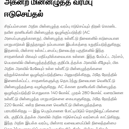
அகன்ற மின்னழுத்த வரம்பு
ஈடுசெய்தல்
சிறப்பம்சமான அதிக மின்னழுத்த வரம்பு ஈடுசெய்யும் திறன் கொண்ட
நவீன தானியங்கி மின்னழுத்த ஒழுங்குப்படுத்தி (AC
அமைப்புகளுக்கானது), மின்னழுத்த உள்ளீட்டு நிலைகளில் கடுமையான
மாறுபாடுகள் இருந்தாலும் நம்பகமான இயக்கத்தை உறுதிப்படுத்துகிறது;
இதனால், மின்சார உள்கட்டமைப்பு நிலையற்ற பகுதிகளில் இந்த
சாதனங்கள் மிகவும் மதிப்புமிக்கவையாக உள்ளன. இந்த மேம்பட்ட அம்சம்,
பெயரளவில் மின்னழுத்தத்திற்கு குறிப்பிடத்தக்க அளவில் கீழேயும், மிக
அதிக அளவில் மேலேயும் உள்ள உள்ளீட்டு மின்னழுத்தங்களை
ஏற்றுக்கொள்ள ஒழுங்குப்படுத்தியை அனுமதிக்கிறது, அதே நேரத்தில்
இணைக்கப்பட்ட சாதனங்களுக்கு தொடர்ந்து நிலையான வெளியீட்டு
மின்னழுத்தத்தை வழங்குகிறது. AC க்கான தானியங்கி மின்னழுத்த
ஒழுங்குப்படுத்தி பொதுவாக 140 வோல்ட் முதல் 280 வோல்ட் வரையிலான
உள்ளீட்டு மின்னழுத்த மாறுபாடுகளை கையாளுகிறது, அதே நேரத்தில்
220 வோல்ட் என்ற நிலையான வெளியீட்டு மின்னழுத்தத்தை
பராமரிக்கிறது — இது பெரும்பாலான போட்டியிடும் தொழில்நுட்பங்களை
விட குறிப்பிடத்தக்க அளவில் அதிக ஈடுசெய்யும் வரம்பைக் காட்டுகிறது.
இந்த அதிக இயக்க வரம்பு, மின்சார வலையமைப்பின் நிலைத்தன்மை