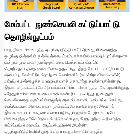
மேம்பட்ட நுண்செயலி கட்டுப்பாட்டு
தொழில்நுட்பம்
மாறுதிசை மின்னழுத்த ஒழுங்குபடுத்தி (AC) ஆனது, மின்னழுத்த
ஒழுங்குபடுத்தலின் துல்லியத்தையும் நம்பகத்தன்மையையும் புரட்சிகரமாக
மாற்றும் முன்னணி நுண்ணுள் செயலியக்க கட்டுப்பாட்டு
தொழில்நுட்பத்தை ஒருங்கிணைத்துள்ளது. இந்த மேம்பட்ட கட்டுப்பாட்டு
அமைப்பு, மிகச் சிறிய நேர இடைவெளிகளில் (மைக்ரோ வினாடிகளில்)
உள்ளீட்டு மின்னழுத்த அளவீடுகளைத் தொடர்ந்து கண்காணிக்கிறது,
இதனால் முன்கூட்டியே அமைக்கப்பட்டுள்ள மின்னழுத்த அளவுகளிலிருந்து
ஏதேனும் விலகலை உடனடியாகக் கண்டறிய முடிகிறது. நுண்ணுள்
செயலியானது வரும் மின்னழுத்த அமைப்புகளைப் பகுப்பாய்வு செய்து,
சாத்தியமான அலைவுகளை முன்கூட்டியே கணிக்கிறது; இதனால்
இணைக்கப்பட்ட சாதனங்களை பாதிக்கும் முன்னரே முன்கூட்டியே
மின்னழுத்த சரிசெய்தலை மேற்கொள்ள முடிகிறது. இந்த அறிவார்ந்த
கட்டுப்பாட்டு அமைப்பு, அடிப்படையிலான இயந்திர
ஒழுங்குபடுத்திகளிலிருந்து உயர்தர மாறுதிசை மின்னழுத்த