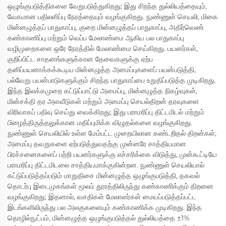
ஒழுங்குபடுத்திகளை வேறுபடுத்துகிறது; இது சிறந்த துல்லியத்தையும்,
வேகமான பதிலளிப்பு நேரத்தையும் வழங்குகிறது. நுண்ணுள் செயலி, மிகை
மின்னழுத்தப் பாதுகாப்பு, குறை மின்னழுத்தப் பாதுகாப்பு, அதிர்வெண்
கண்காணிப்பு மற்றும் வெப்ப மேலாண்மை ஆகிய பல பாதுகாப்பு
வழிமுறைகளை ஒரே நேரத்தில் மேலாண்மை செய்கிறது. பயனர்கள்,
குறிப்பிட்ட சாதனங்களுக்கான தேவைகளுக்கு ஏற்ப
தனிப்பயனாக்கக்கூடிய மின்னழுத்த அமைப்புகளைப் பயன்படுத்தி,
பல்வேறு பயன்பாடுகளுக்கும் சிறந்த பாதுகாப்பை உறுதிப்படுத்த முடிகிறது.
இந்த இலக்கமுறை கட்டுப்பாட்டு அமைப்பு, மின்னழுத்த நிகழ்வுகள்,
மின்சக்தி தர அளவீடுகள் மற்றும் அமைப்பு செயல்திறன் தரவுகளை
விரிவாகப் பதிவு செய்து வைக்கிறது; இது பராமரிப்பு திட்டமிடல் மற்றும்
பிழைத்திருத்தலுக்கான மதிப்புமிக்க விழுதல்களை வழங்குகிறது.
நுண்ணுள் செயலியில் உள்ள மேம்பட்ட முறையிலான கண்டறிதல் திறன்கள்,
அமைப்பு தவறுகளை ஏற்படுத்துவதற்கு முன்னரே சாத்தியமான
பிரச்சனைகளைப் பற்றி பயனர்களுக்கு எச்சரிக்கை விடுத்து, முன்கூட்டியே
பராமரிப்பு திட்டமிடலை சாத்தியமாக்குகின்றன. நுண்ணுள் செயலியால்
கட்டுப்படுத்தப்படும் மாறுதிசை மின்னழுத்த ஒழுங்குபடுத்தி, தகவல்
தொடர்பு இடைமுகங்கள் மூலம் தூரத்திலிருந்து கண்காணிக்கும் திறனை
வழங்குகிறது; இதனால், வசதிகள் மேலாளர்கள் மையப்படுத்தப்பட்ட
இடங்களிலிருந்து பல அலகுகளையும் கண்காணிக்க முடிகிறது. இந்த
தொழில்நுட்பம், மின்னழுத்த ஒழுங்குபடுத்தல் துல்லியத்தை ±1%