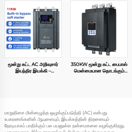
20kVA 380V சர்வோ
மின்னழுத்த ஸ்டேபிலைசர்
ஏவிஆர்
வெளியீடு 220V தாமிரம்
மூன்று கட்ட AC அறிவுசார்
350KW மூன்று கட்ட பைபாஸ்
இயந்திர இயக்கி –
மென்மையான தொடங்கும்
உள்ளிடப்பட்ட பைபாஸ்
சாதனம் – இயந்திரத்திற்கான
மென்மையான தொடங்கும்
அறிவுசார் கட்டுப்பாடு, IP65,
மாட்யூல், 11KW, மும்முறை
RS485 தகவல் தொடர்பு,
வெளியீடு, 50–60Hz,
கட்டாய காற்று குளிரூட்டல்,
RS485 தகவல் தொடர்பு,
50/60Hz
IP20
மாறுதிசை மின்னழுத்த ஒழுங்குப்படுத்தி (AC) என்பது
உபகரணங்களின் ஆயுளையும், இயக்கத்தின் திறனையும்
நேரடியாகப் பாதிக்கும் பல பயனுள்ள நன்மைகளை வழங்குகிறது.