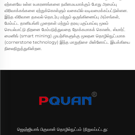
ஏற்கனவே உள்ள உபகரணங்களை நவீனமயமாக்கும் போது அமைப்பு
விரிவாக்கங்களை ஏற்றுக்கொள்ளும் வகையில் வடிவமைக்கப்பட்டுள்ளன.
இந்த விரிவான தகவல் தொடர்பு மற்றும் ஒருங்கிணைப்பு அம்சங்கள்,
மேம்பட்ட தானியங்கி முறைகள் மற்றும் தரவு பகுப்பாய்வு மூலம்
செயல்பாட்டு திறனை மேம்படுத்துவதை நோக்கமாகக் கொண்ட ஸ்மார்ட்
மைனிங் (smart mining) முயற்சிகளுக்கு மூலதன தொழில்நுட்பமாக
(cornerstone technology) இந்த மாறுதிசை மின்னோட்ட இயக்கியை
நிலைநிறுத்துகின்றன.
ஜெஹ்ஜியாங் பிகுவான் தொழில்நுட்பம் (நிறுவப்பட்டது: