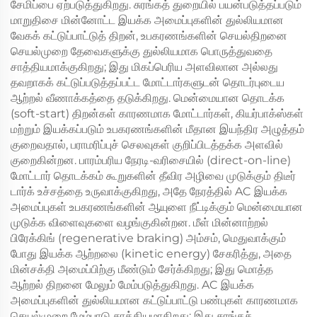
சேமிப்பை ஏற்படுத்துகிறது. சுரங்கத் துறையில் பயன்படுத்தப்படும்
மாறுதிசை மின்னோட்ட இயக்க அமைப்புகளின் துல்லியமான
வேகக் கட்டுப்பாட்டுத் திறன், உபகரணங்களின் செயல்திறனை
செயல்முறை தேவைகளுக்கு துல்லியமாக பொருத்துவதை
சாத்தியமாக்குகிறது; இது மிகப்பெரிய அளவிலான அல்லது
தவறாகக் கட்டுப்படுத்தப்பட்ட மோட்டார்களுடன் தொடர்புடைய
ஆற்றல் வீணாக்கத்தை தடுக்கிறது. மென்மையான தொடக்க
(soft-start) திறன்கள் காரணமாக மோட்டார்கள், கியர்பாக்ஸ்கள்
மற்றும் இயக்கப்படும் உபகரணங்களின் மீதான இயந்திர அழுத்தம்
குறைவதால், பராமரிப்புச் செலவுகள் குறிப்பிடத்தக்க அளவில்
குறைகின்றன. பாரம்பரிய நேரடி-வரிசையில் (direct-on-line)
மோட்டார் தொடக்கம் கூறுகளின் தீவிர அழிவை முடுக்கும் திடீர்
டார்க் உச்சத்தை உருவாக்குகிறது, அதே நேரத்தில் AC இயக்க
அமைப்புகள் உபகரணங்களின் ஆயுளை நீட்டிக்கும் மென்மையான
முடுக்க விளைவுகளை வழங்குகின்றன. மீள் மின்னாற்றல்
பிரேக்கிங் (regenerative braking) அம்சம், மெதுவாக்கும்
போது இயக்க ஆற்றலை (kinetic energy) சேகரித்து, அதை
மின்சக்தி அமைப்பிற்கு மீண்டும் சேர்க்கிறது; இது மொத்த
ஆற்றல் திறனை மேலும் மேம்படுத்துகிறது. AC இயக்க
அமைப்புகளின் துல்லியமான கட்டுப்பாட்டு பண்புகள் காரணமாக
செயல்முறை மேம்பாடு சாத்தியமாகிறது; இது சுரங்கச்