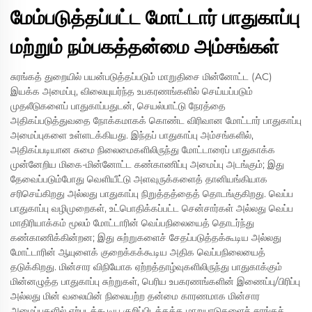
மேம்படுத்தப்பட்ட மோட்டார் பாதுகாப்பு
மற்றும் நம்பகத்தன்மை அம்சங்கள்
சுரங்கத் துறையில் பயன்படுத்தப்படும் மாறுதிசை மின்னோட்ட (AC)
இயக்க அமைப்பு, விலையுயர்ந்த உபகரணங்களில் செய்யப்படும்
முதலீடுகளைப் பாதுகாப்பதுடன், செயல்பாட்டு நேரத்தை
அதிகப்படுத்துவதை நோக்கமாகக் கொண்ட விரிவான மோட்டார் பாதுகாப்பு
அமைப்புகளை உள்ளடக்கியது. இந்தப் பாதுகாப்பு அம்சங்களில்,
அதிகப்படியான சுமை நிலைமைகளிலிருந்து மோட்டாரைப் பாதுகாக்க
முன்னேறிய மிகை-மின்னோட்ட கண்காணிப்பு அமைப்பு அடங்கும்; இது
தேவைப்படும்போது வெளியீட்டு அளவுருக்களைத் தானியங்கியாக
சரிசெய்கிறது அல்லது பாதுகாப்பு நிறுத்தத்தைத் தொடங்குகிறது. வெப்ப
பாதுகாப்பு வழிமுறைகள், உட்பொதிக்கப்பட்ட சென்சார்கள் அல்லது வெப்ப
மாதிரியாக்கம் மூலம் மோட்டாரின் வெப்பநிலையைத் தொடர்ந்து
கண்காணிக்கின்றன; இது சுற்றுகளைச் சேதப்படுத்தக்கூடிய அல்லது
மோட்டாரின் ஆயுளைக் குறைக்கக்கூடிய அதிக வெப்பநிலையைத்
தடுக்கிறது. மின்சார விநியோக ஏற்றத்தாழ்வுகளிலிருந்து பாதுகாக்கும்
மின்னழுத்த பாதுகாப்பு சுற்றுகள், பெரிய உபகரணங்களின் இணைப்பு/பிரிப்பு
அல்லது மின் வலையின் நிலையற்ற தன்மை காரணமாக மின்சார
அமைப்புகளில் ஏற்படக்கூடிய குறிப்பிடத்தக்க மாறுபாடுகளைச் சுரங்கச்