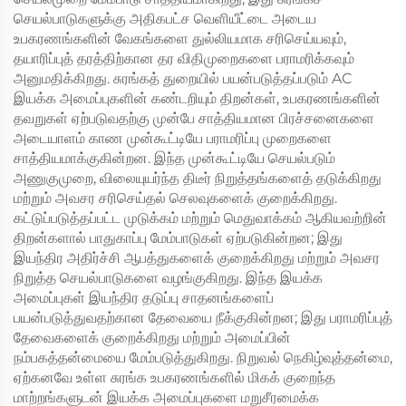
செயல்பாடுகளுக்கு அதிகபட்ச வெளியீட்டை அடைய
உபகரணங்களின் வேகங்களை துல்லியமாக சரிசெய்யவும்,
தயாரிப்புத் தரத்திற்கான தர விதிமுறைகளை பராமரிக்கவும்
அனுமதிக்கிறது. சுரங்கத் துறையில் பயன்படுத்தப்படும் AC
இயக்க அமைப்புகளின் கண்டறியும் திறன்கள், உபகரணங்களின்
தவறுகள் ஏற்படுவதற்கு முன்பே சாத்தியமான பிரச்சனைகளை
அடையாளம் காண முன்கூட்டியே பராமரிப்பு முறைகளை
சாத்தியமாக்குகின்றன. இந்த முன்கூட்டியே செயல்படும்
அணுகுமுறை, விலையுயர்ந்த திடீர் நிறுத்தங்களைத் தடுக்கிறது
மற்றும் அவசர சரிசெய்தல் செலவுகளைக் குறைக்கிறது.
கட்டுப்படுத்தப்பட்ட முடுக்கம் மற்றும் மெதுவாக்கம் ஆகியவற்றின்
திறன்களால் பாதுகாப்பு மேம்பாடுகள் ஏற்படுகின்றன; இது
இயந்திர அதிர்ச்சி ஆபத்துகளைக் குறைக்கிறது மற்றும் அவசர
நிறுத்த செயல்பாடுகளை வழங்குகிறது. இந்த இயக்க
அமைப்புகள் இயந்திர தடுப்பு சாதனங்களைப்
பயன்படுத்துவதற்கான தேவையை நீக்குகின்றன; இது பராமரிப்புத்
தேவைகளைக் குறைக்கிறது மற்றும் அமைப்பின்
நம்பகத்தன்மையை மேம்படுத்துகிறது. நிறுவல் நெகிழ்வுத்தன்மை,
ஏற்கனவே உள்ள சுரங்க உபகரணங்களில் மிகக் குறைந்த
மாற்றங்களுடன் இயக்க அமைப்புகளை மறுசீரமைக்க