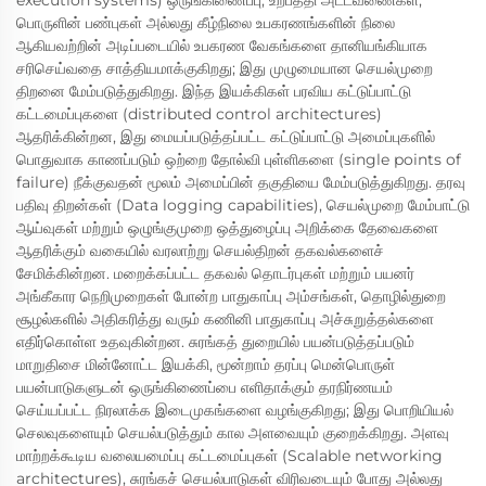
execution systems) ஒருங்கிணைப்பு, உற்பத்தி அட்டவணைகள்,
பொருளின் பண்புகள் அல்லது கீழ்நிலை உபகரணங்களின் நிலை
ஆகியவற்றின் அடிப்படையில் உபகரண வேகங்களை தானியங்கியாக
சரிசெய்வதை சாத்தியமாக்குகிறது; இது முழுமையான செயல்முறை
திறனை மேம்படுத்துகிறது. இந்த இயக்கிகள் பரவிய கட்டுப்பாட்டு
கட்டமைப்புகளை (distributed control architectures)
ஆதரிக்கின்றன, இது மையப்படுத்தப்பட்ட கட்டுப்பாட்டு அமைப்புகளில்
பொதுவாக காணப்படும் ஒற்றை தோல்வி புள்ளிகளை (single points of
failure) நீக்குவதன் மூலம் அமைப்பின் தகுதியை மேம்படுத்துகிறது. தரவு
பதிவு திறன்கள் (Data logging capabilities), செயல்முறை மேம்பாட்டு
ஆய்வுகள் மற்றும் ஒழுங்குமுறை ஒத்துழைப்பு அறிக்கை தேவைகளை
ஆதரிக்கும் வகையில் வரலாற்று செயல்திறன் தகவல்களைச்
சேமிக்கின்றன. மறைக்கப்பட்ட தகவல் தொடர்புகள் மற்றும் பயனர்
அங்கீகார நெறிமுறைகள் போன்ற பாதுகாப்பு அம்சங்கள், தொழில்துறை
சூழல்களில் அதிகரித்து வரும் கணினி பாதுகாப்பு அச்சுறுத்தல்களை
எதிர்கொள்ள உதவுகின்றன. சுரங்கத் துறையில் பயன்படுத்தப்படும்
மாறுதிசை மின்னோட்ட இயக்கி, மூன்றாம் தரப்பு மென்பொருள்
பயன்பாடுகளுடன் ஒருங்கிணைப்பை எளிதாக்கும் தரநிர்ணயம்
செய்யப்பட்ட நிரலாக்க இடைமுகங்களை வழங்குகிறது; இது பொறியியல்
செலவுகளையும் செயல்படுத்தும் கால அளவையும் குறைக்கிறது. அளவு
மாற்றக்கூடிய வலையமைப்பு கட்டமைப்புகள் (Scalable networking
architectures), சுரங்கச் செயல்பாடுகள் விரிவடையும் போது அல்லது