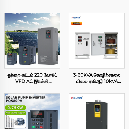
ஒற்றை-கட்டம் 220 வோல்ட்
3-60kVA தொழிற்சாலை
VFD AC இயக்கி,
விலை ஏவிஆர் 10kVA
உள்ளமைக்கப்பட்ட MPPT
ஒற்றை-கட்ட சர்வோ மோட்டார்
கட்டுப்பாட்டி, சூரிய எரிசக்தி
மின்னழுத்த ஸ்டேபிலைசர்
பம்ப் மாற்றி, கம்பிரசருக்காக,
வெளியீடு 220V தாமிரம்
விவசாய நீர்ப்பாசன
அமைப்புகளுக்காக