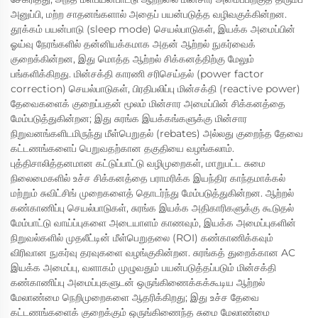
அனுப்பி, மற்ற சாதனங்களால் அதைப் பயன்படுத்த வழிவகுக்கின்றன.
தூக்கம் பயன்பாடு (sleep mode) செயல்பாடுகள், இயக்க அமைப்பின்
ஓய்வு நேரங்களில் தன்னியக்கமாக அதன் ஆற்றல் நுகர்வைக்
குறைக்கின்றன, இது மொத்த ஆற்றல் சிக்கனத்திற்கு மேலும்
பங்களிக்கிறது. மின்சக்தி காரணி சரிசெய்தல் (power factor
correction) செயல்பாடுகள், பிரதிபலிப்பு மின்சக்தி (reactive power)
தேவைகளைக் குறைப்பதன் மூலம் மின்சார அமைப்பின் சிக்கனத்தை
மேம்படுத்துகின்றன; இது சுரங்க இயக்கங்களுக்கு மின்சார
நிறுவனங்களிடமிருந்து மீள்பெறுதல் (rebates) அல்லது குறைந்த தேவை
கட்டணங்களைப் பெறுவதற்கான தகுதியை வழங்கலாம்.
புத்திசாலித்தனமான கட்டுப்பாட்டு வழிமுறைகள், மாறுபட்ட சுமை
நிலைமைகளில் உச்ச சிக்கனத்தை பராமரிக்க இயந்திர காந்தமாக்கல்
மற்றும் சுவிட்சிங் முறைகளைத் தொடர்ந்து மேம்படுத்துகின்றன. ஆற்றல்
கண்காணிப்பு செயல்பாடுகள், சுரங்க இயக்க அதிகாரிகளுக்கு கூடுதல்
மேம்பாட்டு வாய்ப்புகளை அடையாளம் காணவும், இயக்க அமைப்புகளின்
நிறுவல்களில் முதலீட்டின் மீள்பெறுதலை (ROI) கண்காணிக்கவும்
விரிவான நுகர்வு தரவுகளை வழங்குகின்றன. சுரங்கத் துறைக்கான AC
இயக்க அமைப்பு, வளாகம் முழுவதும் பயன்படுத்தப்படும் மின்சக்தி
கண்காணிப்பு அமைப்புகளுடன் ஒருங்கிணைக்கக்கூடிய ஆற்றல்
மேலாண்மை நெறிமுறைகளை ஆதரிக்கிறது; இது உச்ச தேவை
கட்டணங்களைக் குறைக்கும் ஒருங்கிணைந்த சுமை மேலாண்மை