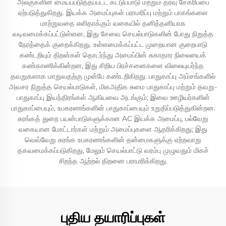
அலகுகளின் மையப்படுத்தப்பட்ட கட்டுப்பாடு மற்றும் தரவு சேகரிப்பை
ஏற்படுத்துகிறது. இயக்க அமைப்புகள் பராமரிப்பு மற்றும் பாகங்களை
மாற்றுவதை எளிதாக்கும் வகையில் தனித்தனியாக
வடிவமைக்கப்பட்டுள்ளன, இது சேவை செயல்பாடுகளின் போது நிறுத்த
நேரத்தைக் குறைக்கிறது. உள்ளமைக்கப்பட்ட முறையான குறைபாடு
கண்டறியும் திறன்கள் தொடர்ந்து அமைப்பின் சுகாதார நிலையைக்
கண்காணிக்கின்றன, இது சிறிய பிரச்சனைகளை விலையுயர்ந்த
தவறுகளாக மாறுவதற்கு முன்பே கண்டறிகிறது. பாதுகாப்பு அம்சங்களில்
அவசர நிறுத்த செயல்பாடுகள், மிகஅதிக சுமை பாதுகாப்பு மற்றும் தவறு-
பாதுகாப்பு இயந்திரங்கள் ஆகியவை அடங்கும்; இவை ஊழியர்களின்
பாதுகாப்பையும், உபகரணங்களின் பாதுகாப்பையும் உறுதிப்படுத்துகின்றன.
சுரங்கத் துறை பயன்பாடுகளுக்கான AC இயக்க அமைப்பு, பல்வேறு
வகையான மோட்டார்கள் மற்றும் அமைப்புகளை ஆதரிக்கிறது; இது
வெவ்வேறு சுரங்க உபகரணங்களின் தன்மைகளுக்கு ஏற்றவாறு
தகவமைக்கப்படுகிறது, மேலும் செயல்பாட்டு வரம்பு முழுவதும் மிகச்
சிறந்த ஆற்றல் திறனை பராமரிக்கிறது.
புதிய தயாரிப்புகள்