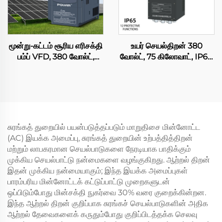
மூன்று-கட்டம் சூரிய எரிசக்தி
உயர் செயல்திறன் 380
பம்ப் VFD, 380 வோல்ட்,
வோல்ட், 75 கிலோவாட், IP65,
0.75–4 கிலோவாட், வெக்டர்
50/60 ஹெர்ட்ஸ் மாறும்
கட்டுப்பாடு – மூழ்கும்
அதிர்வெண் இயக்கி (VFD),
பம்புகளுக்காக
AC பம்பு, ஒற்றை-கட்டம் /
மூன்று-கட்டம், 220 வோல்ட்
பெயரளவு மின்னழுத்தம், RS-
485
சுரங்கத் துறையில் பயன்படுத்தப்படும் மாறுதிசை மின்னோட்ட
(AC) இயக்க அமைப்பு, சுரங்கத் துறையின் உற்பத்தித்திறன்
மற்றும் லாபகரமான செயல்பாடுகளை நேரடியாக பாதிக்கும்
முக்கிய செயல்பாட்டு நன்மைகளை வழங்குகிறது. ஆற்றல் திறன்
இதன் முக்கிய நன்மையாகும்; இந்த இயக்க அமைப்புகள்
பாரம்பரிய மின்னோட்டக் கட்டுப்பாட்டு முறைகளுடன்
ஒப்பிடும்போது மின்சக்தி நுகர்வை 30% வரை குறைக்கின்றன.
இந்த ஆற்றல் திறன் குறிப்பாக சுரங்கச் செயல்பாடுகளின் அதிக
ஆற்றல் தேவைகளைக் கருதும்போது குறிப்பிடத்தக்க செலவு