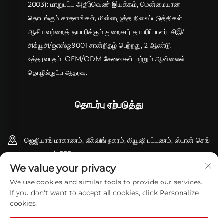
2003): மாறுபட்ட அதிர்வெண் இயக்கம், மென்மையான
தொடங்கும் சாதனங்கள், மின்னழுத்த நிலைப்படுத்திகள்
ஆகியவற்றைத் தயாரிக்கும் துறைசார் தயாரிப்பாளர். சிஇ/
சிக்யூசி/ஐஎஸ்ஓ9001 சான்றிதழ் பெற்றது, 2 ஆண்டு
உத்தரவாதம், OEM/ODM சேவைகள் மற்றும் ஆன்லைன்
தொழில்நுட்ப ஆதரவு.
தொடர்பு ஏற்படுத்து
ஜெஜியாங் மாகாணம், லீக்விங் நகரம், லியூஷி பட்டணம், ஸ்டான் செங்
சாலை, எண் 555
We value your privacy
+86-13695814656
We use cookies and similar tools to provide our services.
If you don't want to accept all cookies, click Personalize
[email protected]
cookies.