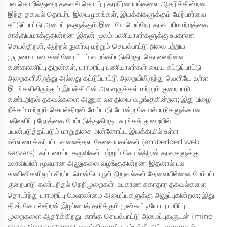
பல தொழில்துறை தகவல் தொடர்பு தரநிர்ணயங்களை ஆதரிக்கின்றன.
இந்த தகவல் தொடர்பு இடைமுகங்கள், இயக்கிகளுக்கும் மேற்பார்வை
கட்டுப்பாட்டு அமைப்புகளுக்கும் இடையே மெய்நேர தரவு பரிமாற்றத்தை
சாத்தியமாக்குகின்றன; இதன் மூலம் பணியாளர்களுக்கு உபகரண
செயல்திறன், ஆற்றல் நுகர்வு மற்றும் செயல்பாட்டு நிலை பற்றிய
முழுமையான கண்ணோட்டம் வழங்கப்படுகிறது. தொலைநிலை
கண்காணிப்பு திறன்கள், பராமரிப்பு பணியாளர்கள் மைய கட்டுப்பாட்டு
அறைகளிலிருந்து அல்லது கட்டுப்பாட்டு அறையிலிருந்து வெளியே உள்ள
இடங்களிலிருந்தும் இயக்கியின் அளவுருக்கள் மற்றும் குறைபாடு
கண்டறிதல் தகவல்களை அணுக வசதியை வழங்குகின்றன; இது பிழை
நீக்கம் மற்றும் செயல்திறன் மேம்பாடு போன்ற செயல்பாடுகளுக்கான
பதிலளிப்பு நேரத்தை மேம்படுத்துகிறது. சுரங்கத் துறையில்
பயன்படுத்தப்படும் மாறுதிசை மின்னோட்ட இயக்கியில் உள்ள
உள்ளமைக்கப்பட்ட வலைத்தள சேவையகங்கள் (embedded web
servers), கட்டமைப்பு கருவிகள் மற்றும் செயல்திறன் தரவுகளுக்கு
உலாவியின் மூலமான அணுகலை வழங்குகின்றன; இதனால் பல
கணினிகளிலும் சிறப்பு மென்பொருள் நிறுவல்கள் தேவையில்லை. மேம்பட்ட
குறைபாடு கண்டறிதல் நெறிமுறைகள், உபகரண சுகாதார தகவல்களை
தொடர்ந்து பராமரிப்பு மேலாண்மை அமைப்புகளுக்கு அனுப்புகின்றன; இது
திடீர் செயல்திறன் இழப்பைத் தடுக்கும் முன்கூட்டியே பராமரிப்பு
முறைகளை ஆதரிக்கிறது. சுரங்க செயல்பாட்டு அமைப்புகளுடன் (mine