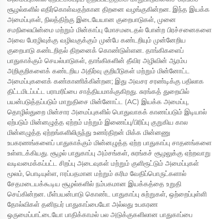
சூழல்களில் எதிர்கொள்வதற்கான திறனை வழங்குகின்றன. இந்த இயக்க
அமைப்புகள், நிலத்திற்கு இடையேயான குறைபாடுகள், முனை
சமநிலையின்மை மற்றும் மின்காப்பு மோசமடைதல் போன்ற பிரச்சனைகளை
அவை பேரழிவுக்கு வழிவகுக்கும் முன்பே கண்டறியும் முன்னேறிய
குறைபாடு கண்டறிதல் திறனைக் கொண்டுள்ளன. தாங்கிகளைப்
பாதுகாக்கும் செயல்பாடுகள், தாங்கிகளின் தீவிர அழிவின் ஆரம்ப
அறிகுறிகளைக் கண்டறிய அதிர்வு குறியீடுகள் மற்றும் மின்னோட்ட
அமைப்புகளைக் கண்காணிக்கின்றன; இது அவசர சரண்டிக்கு பதிலாக
திட்டமிடப்பட்ட பராமரிப்பை சாத்தியமாக்குகிறது. சுரங்கத் துறையில்
பயன்படுத்தப்படும் மாறுதிசை மின்னோட்ட (AC) இயக்க அமைப்பு,
தொழில்துறை மின்சார அமைப்புகளில் பொதுவாகக் காணப்படும் இடியால்
ஏற்படும் மின்னழுத்த ஏற்றம் மற்றும் இணைப்பு/பிரிப்பு குறுகிய கால
மின்னழுத்த ஏற்றங்களிலிருந்து உணர்திறன் மிக்க மின்னணு
உபகரணங்களைப் பாதுகாக்கும் மின்னழுத்த ஏற்ற பாதுகாப்பு சாதனங்களை
உள்ளடக்கியது. சூழல் பாதுகாப்பு அம்சங்கள், சுரங்கச் சூழலுக்கு ஏற்றவாறு
வடிவமைக்கப்பட்ட சிறப்பு அடைவுகள் மற்றும் குளிரூட்டும் அமைப்புகள்
மூலம், பொடியுள்ள, ஈரப்பதமான மற்றும் கரிம வேதிப்பொருட்களால்
சேதமடையக்கூடிய சூழல்களில் நம்பகமான இயக்கத்தை உறுதி
செய்கின்றன. மீள்பயன்பாடு கொண்ட பாதுகாப்பு சுற்றுகள், ஒற்றைப்புள்ளி
தோல்விகள் தனிநபர் பாதுகாப்பையோ அல்லது உபகரண
ஒருமைப்பாட்டையோ பாதிக்காமல் பல அடுக்குகளிலான பாதுகாப்பை