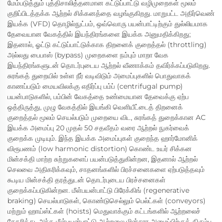
மேம்படுத்தும் புத்திசாலித்தனமான கட்டுப்பாட்டு வழிமுறைகள் மூலம்
குறிப்பிடத்தக்க ஆற்றல் சிக்கனத்தை வழங்குகிறது. மாறுபட்ட அதிர்வெண்
இயக்க (VFD) தொழில்நுட்பம், ஒவ்வொரு பயன்பாட்டிற்கும் துல்லியமாக
தேவையான வேகத்தில் இயந்திரங்களை இயக்க அனுமதிக்கிறது;
இதனால், ஓட்டு கட்டுப்பாட்டுக்காக திறனைக் குறைத்தல் (throttling)
அல்லது பைபாஸ் (bypass) முறைகளை நம்பும் மாறா வேக
இயந்திரங்களுடன் தொடர்புடைய ஆற்றல் வீணாக்கம் தவிர்க்கப்படுகிறது.
சுரங்கத் துறையில் உள்ள நீர் வடிவிடும் அமைப்புகளில் பொதுவாகக்
காணப்படும் மையவிலக்கு எதிர்ப்பு பம்ப் (centrifugal pump)
பயன்பாடுகளில், பம்பின் வேகத்தை உண்மையான தேவைக்கு ஏற்ப
ஒத்திருத்து, முழு வேகத்தில் இயங்கி வெளியீட்டைத் திறனைக்
குறைத்தல் மூலம் செயல்படும் முறையை விட, சுரங்கத் துறைக்கான AC
இயக்க அமைப்பு 20 முதல் 50 சதவீதம் வரை ஆற்றல் நுகர்வைக்
குறைக்க முடியும். இந்த இயக்க அமைப்புகள் குறைந்த ஹார்மோனிக்
விரூபணம் (low harmonic distortion) கொண்ட உயர் சிக்கன
மின்சக்தி மாற்ற சுற்றுகளைப் பயன்படுத்துகின்றன, இதனால் ஆற்றல்
செலவை அதிகரிக்கவும், சாதனங்களில் பிரச்சனைகளை ஏற்படுத்தவும்
கூடிய மின்சக்தி தரத்துடன் தொடர்புடைய பிரச்சனைகள்
குறைக்கப்படுகின்றன. மீள்பயன்பாட்டு பிரேக்கிங் (regenerative
braking) செயல்பாடுகள், கொண்டுசெல்லும் பெல்ட்கள் (conveyors)
மற்றும் ஹாய்ஸ்ட்கள் (hoists) மெதுவாக்கும் கட்டங்களில் ஆற்றலைச்
சேகரித்து, அந்த மீள்பயன்பாட்டு ஆற்றலை மின்சார அமைப்பிற்குத் திரும்ப