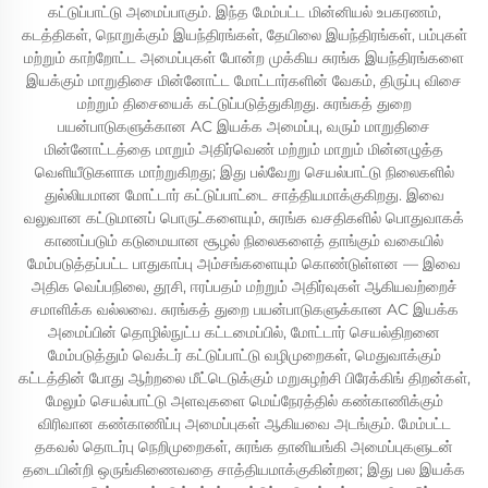
கட்டுப்பாட்டு அமைப்பாகும். இந்த மேம்பட்ட மின்னியல் உபகரணம்,
கடத்திகள், நொறுக்கும் இயந்திரங்கள், தேயிலை இயந்திரங்கள், பம்புகள்
மற்றும் காற்றோட்ட அமைப்புகள் போன்ற முக்கிய சுரங்க இயந்திரங்களை
இயக்கும் மாறுதிசை மின்னோட்ட மோட்டார்களின் வேகம், திருப்பு விசை
மற்றும் திசையைக் கட்டுப்படுத்துகிறது. சுரங்கத் துறை
பயன்பாடுகளுக்கான AC இயக்க அமைப்பு, வரும் மாறுதிசை
மின்னோட்டத்தை மாறும் அதிர்வெண் மற்றும் மாறும் மின்னழுத்த
வெளியீடுகளாக மாற்றுகிறது; இது பல்வேறு செயல்பாட்டு நிலைகளில்
துல்லியமான மோட்டார் கட்டுப்பாட்டை சாத்தியமாக்குகிறது. இவை
வலுவான கட்டுமானப் பொருட்களையும், சுரங்க வசதிகளில் பொதுவாகக்
காணப்படும் கடுமையான சூழல் நிலைகளைத் தாங்கும் வகையில்
மேம்படுத்தப்பட்ட பாதுகாப்பு அம்சங்களையும் கொண்டுள்ளன — இவை
அதிக வெப்பநிலை, தூசி, ஈரப்பதம் மற்றும் அதிர்வுகள் ஆகியவற்றைச்
சமாளிக்க வல்லவை. சுரங்கத் துறை பயன்பாடுகளுக்கான AC இயக்க
அமைப்பின் தொழில்நுட்ப கட்டமைப்பில், மோட்டார் செயல்திறனை
மேம்படுத்தும் வெக்டர் கட்டுப்பாட்டு வழிமுறைகள், மெதுவாக்கும்
கட்டத்தின் போது ஆற்றலை மீட்டெடுக்கும் மறுசுழற்சி பிரேக்கிங் திறன்கள்,
மேலும் செயல்பாட்டு அளவுகளை மெய்நேரத்தில் கண்காணிக்கும்
விரிவான கண்காணிப்பு அமைப்புகள் ஆகியவை அடங்கும். மேம்பட்ட
தகவல் தொடர்பு நெறிமுறைகள், சுரங்க தானியங்கி அமைப்புகளுடன்
தடையின்றி ஒருங்கிணைவதை சாத்தியமாக்குகின்றன; இது பல இயக்க