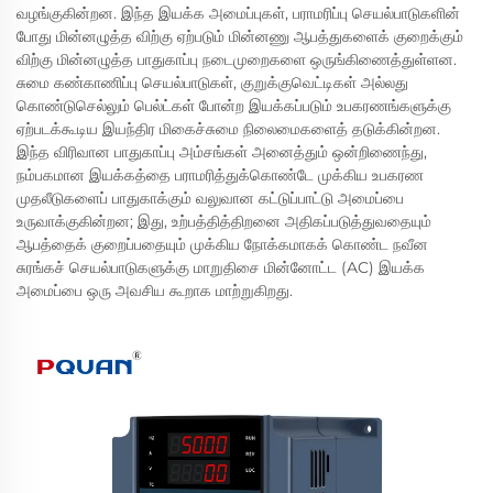
வழங்குகின்றன. இந்த இயக்க அமைப்புகள், பராமரிப்பு செயல்பாடுகளின்
போது மின்னழுத்த விற்கு ஏற்படும் மின்னணு ஆபத்துகளைக் குறைக்கும்
விற்கு மின்னழுத்த பாதுகாப்பு நடைமுறைகளை ஒருங்கிணைத்துள்ளன.
சுமை கண்காணிப்பு செயல்பாடுகள், குறுக்குவெட்டிகள் அல்லது
கொண்டுசெல்லும் பெல்ட்கள் போன்ற இயக்கப்படும் உபகரணங்களுக்கு
ஏற்படக்கூடிய இயந்திர மிகைச்சுமை நிலைமைகளைத் தடுக்கின்றன.
இந்த விரிவான பாதுகாப்பு அம்சங்கள் அனைத்தும் ஒன்றிணைந்து,
நம்பகமான இயக்கத்தை பராமரித்துக்கொண்டே முக்கிய உபகரண
முதலீடுகளைப் பாதுகாக்கும் வலுவான கட்டுப்பாட்டு அமைப்பை
உருவாக்குகின்றன; இது, உற்பத்தித்திறனை அதிகப்படுத்துவதையும்
ஆபத்தைக் குறைப்பதையும் முக்கிய நோக்கமாகக் கொண்ட நவீன
சுரங்கச் செயல்பாடுகளுக்கு மாறுதிசை மின்னோட்ட (AC) இயக்க
அமைப்பை ஒரு அவசிய கூறாக மாற்றுகிறது.