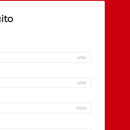
ito
0/100
0/100
0/200