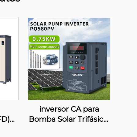
inversor CA para
FD)
Bomba Solar Trifásico,
e
380 V, 0,75–4 kW, com