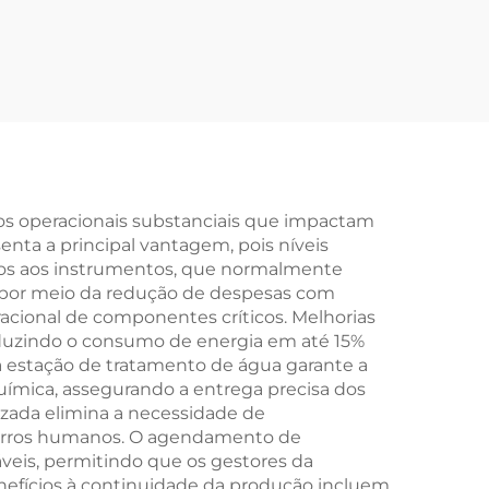
o para
Controle Vetorial para
5 kW–
Bomba Submersível
ole
,
aixa
ios operacionais substanciais que impactam
nta a principal vantagem, pois níveis
nos aos instrumentos, que normalmente
as por meio da redução de despesas com
acional de componentes críticos. Melhorias
duzindo o consumo de energia em até 15%
a estação de tratamento de água garante a
ímica, assegurando a entrega precisa dos
zada elimina a necessidade de
e erros humanos. O agendamento de
veis, permitindo que os gestores da
efícios à continuidade da produção incluem