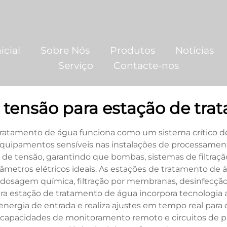
icial
Sobre Nós
Produtos
Notícias
Serviço
Contacte-nos
e tensão para estação de tr
tratamento de água funciona como um sistema crítico d
uipamentos sensíveis nas instalações de processamento
e tensão, garantindo que bombas, sistemas de filtraçã
metros elétricos ideais. As estações de tratamento d
o dosagem química, filtração por membranas, desinfecçã
ara estação de tratamento de água incorpora tecnologi
nergia de entrada e realiza ajustes em tempo real para
 capacidades de monitoramento remoto e circuitos de 