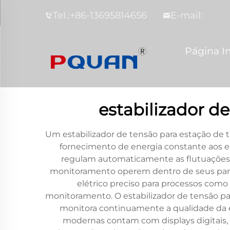
Tel.:
+86-13695814656
E-mail:
Página In
estabilizador d
Um estabilizador de tensão para estação de 
fornecimento de energia constante aos eq
regulam automaticamente as flutuações d
monitoramento operem dentro de seus parâ
elétrico preciso para processos com
monitoramento. O estabilizador de tensão p
monitora continuamente a qualidade da e
modernas contam com displays digitais,