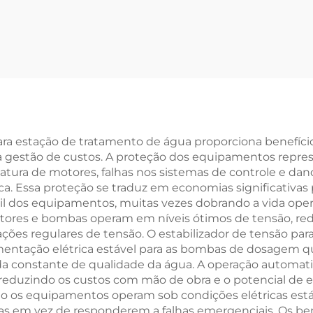
Controle Trifásic
e SBW, 380 V, 1200
Compressor, 0,7
A, 800 kVA, 500
630 kW, Contr
 200 kVA, 150 kVA,
Vetorial PWM
VA, Estabilizador
Inversor de
mático de Tensão
Frequência de B
CA Trifásico
Tensão
para estação de tratamento de água proporciona benefíc
gestão de custos. A proteção dos equipamentos represe
tura de motores, falhas nos sistemas de controle e da
ica. Essa proteção se traduz em economias significativ
il dos equipamentos, muitas vezes dobrando a vida oper
tores e bombas operam em níveis ótimos de tensão, re
ções regulares de tensão. O estabilizador de tensão par
mentação elétrica estável para as bombas de dosagem qu
a constante de qualidade da água. A operação automati
 reduzindo os custos com mão de obra e o potencial d
o os equipamentos operam sob condições elétricas está
s em vez de responderem a falhas emergenciais. Os ben