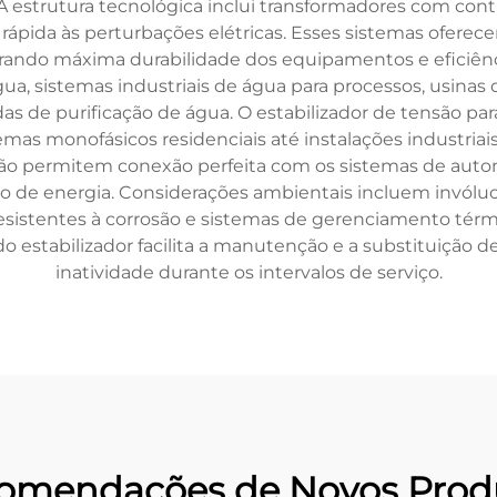
 A estrutura tecnológica inclui transformadores com c
 rápida às perturbações elétricas. Esses sistemas ofere
urando máxima durabilidade dos equipamentos e eficiênc
ua, sistemas industriais de água para processos, usinas 
adas de purificação de água. O estabilizador de tensão p
emas monofásicos residenciais até instalações industriais
ção permitem conexão perfeita com os sistemas de autom
 de energia. Considerações ambientais incluem invólucr
s resistentes à corrosão e sistemas de gerenciamento té
o estabilizador facilita a manutenção e a substituiçã
inatividade durante os intervalos de serviço.
omendações de Novos Prod