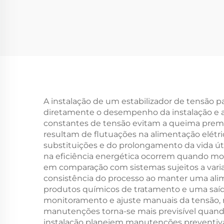
18,5 kW, 30 kW, 45 kW,
Séri
50/60 Hz, 220 V, 440 V
kV
para Motores
kVA,
50 k
Auto
A instalação de um estabilizador de tensão 
diretamente o desempenho da instalação e a 
constantes de tensão evitam a queima prema
resultam de flutuações na alimentação elétr
substituições e do prolongamento da vida út
na eficiência energética ocorrem quando mo
em comparação com sistemas sujeitos a varia
consistência do processo ao manter uma ali
produtos químicos de tratamento e uma saíd
monitoramento e ajuste manuais da tensão,
manutenções torna-se mais previsível quand
instalação planejem manutenções preventiva