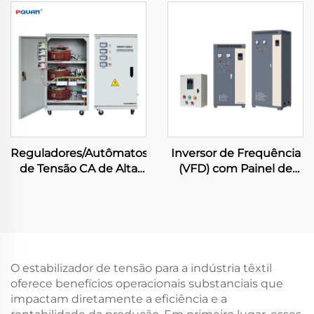
kVA OEM, 3 VA, 220 V/110
Sólido, Comunicação
V, Monofásico ou
RS485, Invólucro IP20 e
Trifásico, AVR com
Partida Suave Contínua
Controle por Motor
para Potência Eficiente
Servo
Reguladores/Autômatos
Inversor de Frequência
de Tensão CA de Alta
(VFD) com Painel de
Qualidade Tns/SVC, 20
Controle Trifásico para
kVA, 380 V, AVR Servo
Compressor, 0,75 kW–
630 kW, Controle
Vetorial PWM, Inversor
de Frequência de Baixa
Tensão
O estabilizador de tensão para a indústria têxtil
oferece benefícios operacionais substanciais que
impactam diretamente a eficiência e a