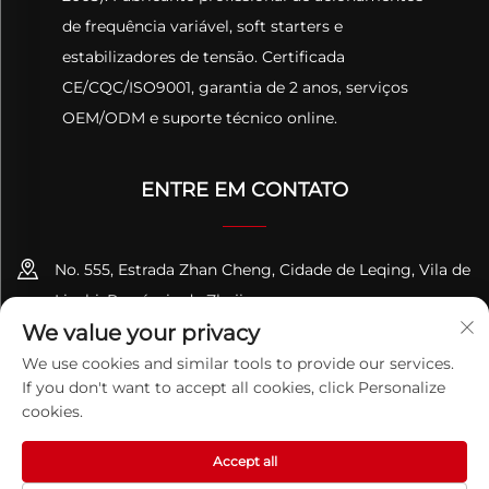
de frequência variável, soft starters e
estabilizadores de tensão. Certificada
CE/CQC/ISO9001, garantia de 2 anos, serviços
OEM/ODM e suporte técnico online.
ENTRE EM CONTATO
No. 555, Estrada Zhan Cheng, Cidade de Leqing, Vila de
Liushi, Província de Zhejiang
We value your privacy
+86-13695814656
We use cookies and similar tools to provide our services.
If you don't want to accept all cookies, click Personalize
[email protected]
cookies.
Accept all
Direitos Autorais © 2026 ZHEJIANG PQUAN Technology Co. Ltd.
Todos os Direitos Reservados.
Política de privacidade