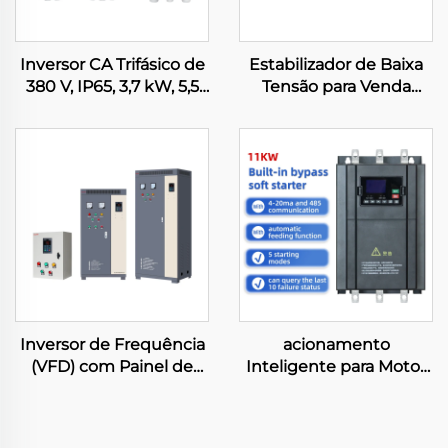
Inversor CA Trifásico de
Estabilizador de Baixa
380 V, IP65, 3,7 kW, 5,5
Tensão para Venda
kW, 7,5 kW, 11 kW, 18,5
Direta da Fábrica
kW, 30 kW, 45 kW,
Tnd/SVC-15 kVA,
50/60 Hz, 220 V, 440 V
Regulador Automático
para Motores
CA 220 V, Estabilizador
de Alta Potência SVC
Inversor de Frequência
acionamento
(VFD) com Painel de
Inteligente para Motor
Controle Trifásico para
CA Trifásico com
Compressor, 0,75 kW–
Módulo Integrado de
630 kW, Controle
Partida Suave com