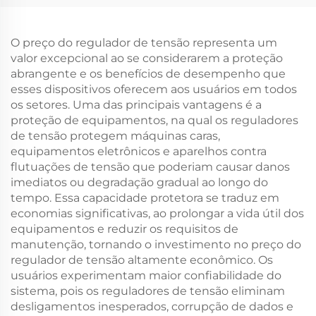
Vetorial PWM, Inversor
Derivação, 11 kW, Saída
de Frequência de Baixa
Tripla, 50–60 Hz,
Tensão
Comunicação RS485,
O preço do regulador de tensão representa um
Grau de Proteção IP20
valor excepcional ao se considerarem a proteção
abrangente e os benefícios de desempenho que
esses dispositivos oferecem aos usuários em todos
os setores. Uma das principais vantagens é a
proteção de equipamentos, na qual os reguladores
de tensão protegem máquinas caras,
equipamentos eletrônicos e aparelhos contra
flutuações de tensão que poderiam causar danos
imediatos ou degradação gradual ao longo do
tempo. Essa capacidade protetora se traduz em
economias significativas, ao prolongar a vida útil dos
equipamentos e reduzir os requisitos de
manutenção, tornando o investimento no preço do
regulador de tensão altamente econômico. Os
usuários experimentam maior confiabilidade do
sistema, pois os reguladores de tensão eliminam
desligamentos inesperados, corrupção de dados e