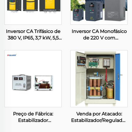
Inversor CA Trifásico de
Inversor CA Monofásico
380 V, IP65, 3,7 kW, 5,5
de 220 V com
kW, 7,5 kW, 11 kW, 18,5
Controlador MPPT
kW, 30 kW, 45 kW,
Embutido para Bomba
50/60 Hz, 220 V, 440 V
Solar, Inversor para
para Motores
Compressor em
Sistemas de Irrigação
Agrícola
Preço de Fábrica:
Venda por Atacado:
Estabilizador
Estabilizador/Regulador
Automático de Tensão 3
de Tensão CA Trifásico