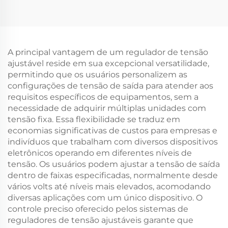
kVA OEM, 3 VA, 220 V/110
SBW-150 kVA,
V, Monofásico ou
Automático, em Cobre,
Trifásico, AVR com
SVC com Compensação
Controle por Motor
AVR, 380 V
Servo
A principal vantagem de um regulador de tensão
ajustável reside em sua excepcional versatilidade,
permitindo que os usuários personalizem as
configurações de tensão de saída para atender aos
requisitos específicos de equipamentos, sem a
necessidade de adquirir múltiplas unidades com
tensão fixa. Essa flexibilidade se traduz em
economias significativas de custos para empresas e
indivíduos que trabalham com diversos dispositivos
eletrônicos operando em diferentes níveis de
tensão. Os usuários podem ajustar a tensão de saída
dentro de faixas especificadas, normalmente desde
vários volts até níveis mais elevados, acomodando
diversas aplicações com um único dispositivo. O
controle preciso oferecido pelos sistemas de
reguladores de tensão ajustáveis garante que