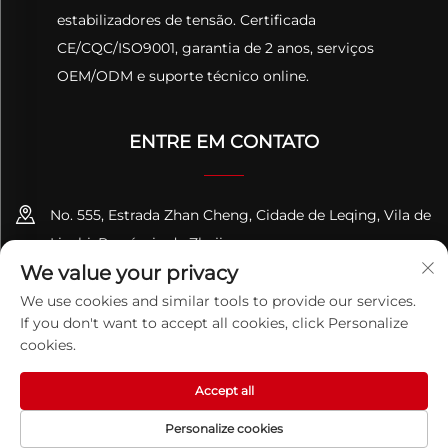
estabilizadores de tensão. Certificada
CE/CQC/ISO9001, garantia de 2 anos, serviços
OEM/ODM e suporte técnico online.
ENTRE EM CONTATO
No. 555, Estrada Zhan Cheng, Cidade de Leqing, Vila de
Liushi, Província de Zhejiang
We value your privacy
+86-13695814656
We use cookies and similar tools to provide our services.
If you don't want to accept all cookies, click Personalize
[email protected]
cookies.
Accept all
Direitos Autorais © 2026 ZHEJIANG PQUAN Technology Co. Ltd.
Todos os Direitos Reservados.
Política de privacidade
Personalize cookies