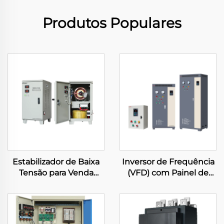
Produtos Populares
Estabilizador de Baixa
Inversor de Frequência
Tensão para Venda
(VFD) com Painel de
Direta da Fábrica
Controle Trifásico para
Tnd/SVC-15 kVA,
Compressor, 0,75 kW–
Regulador Automático
630 kW, Controle
CA 220 V, Estabilizador
Vetorial PWM, Inversor