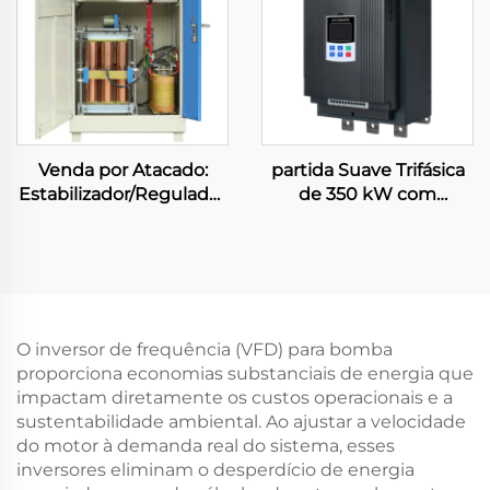
de Alta Potência SVC
de Frequência de Baixa
Tensão
Venda por Atacado:
partida Suave Trifásica
Estabilizador/Regulador
de 350 kW com
de Tensão CA Trifásico
Derivação para Controle
SBW-150 kVA,
Inteligente de Motores,
Automático, em Cobre,
Comunicação RS485,
SVC com Compensação
Resfriamento a Ar
AVR, 380 V
Forçado, Grau de
Proteção IP65, 50/60 Hz
O inversor de frequência (VFD) para bomba
proporciona economias substanciais de energia que
impactam diretamente os custos operacionais e a
sustentabilidade ambiental. Ao ajustar a velocidade
do motor à demanda real do sistema, esses
inversores eliminam o desperdício de energia