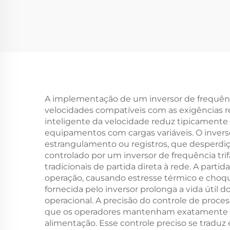
kV
MPPT Embutido para
Tr
Bomba Solar, Inversor
Reg
para Compressor em
Sistemas de Irrigação
Agrícola
A implementação de um inversor de frequênc
velocidades compatíveis com as exigências 
inteligente da velocidade reduz tipicament
equipamentos com cargas variáveis. O invers
estrangulamento ou registros, que desperdiça
controlado por um inversor de frequência tri
tradicionais de partida direta à rede. A part
operação, causando estresse térmico e cho
fornecida pelo inversor prolonga a vida útil 
operacional. A precisão do controle de proc
que os operadores mantenham exatamente as
alimentação. Esse controle preciso se tradu