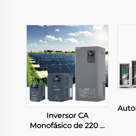
Auto
Inversor CA
Monofásico de 220 V
15/2
com Controlador