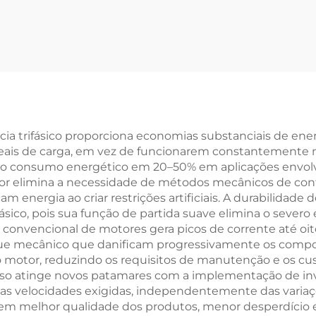
A, Estabilizador
Controle Vetorial
ifásico TNS/SVC,
Bomba Submers
ulador Industrial
de Tensão
ia trifásico proporciona economias substanciais de en
reais de carga, em vez de funcionarem constantemente
e o consumo energético em 20–50% em aplicações envol
or elimina a necessidade de métodos mecânicos de cont
m energia ao criar restrições artificiais. A durabilidad
fásico, pois sua função de partida suave elimina o seve
ida convencional de motores gera picos de corrente até o
que mecânico que danificam progressivamente os compo
do motor, reduzindo os requisitos de manutenção e os cu
esso atinge novos patamares com a implementação de inve
 velocidades exigidas, independentemente das variaçõ
z em melhor qualidade dos produtos, menor desperdício e