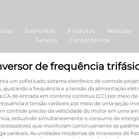
icial
Sobre Nós
Produtos
Notícias
Serviço
Contacte-nos
nversor de frequência trifási
nta um sofisticado sistema eletrônico de controle proje
s, ajustando a frequência e a tensão da alimentação elét
 CA de entrada em corrente contínua (CC) por meio de um
uência e tensão variáveis por meio de uma seção invers
r um controle preciso da velocidade do motor em uma am
ncia, reduzindo simultaneamente o consumo de energia. 
processadores que monitoram continuamente os parâme
a variáveis. As unidades modernas de inversores de fre