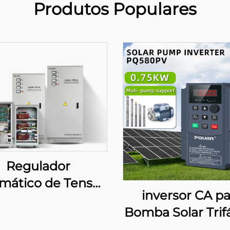
Produtos Populares
Regulador
mático de Tensão
inversor CA pa
380 V,
Bomba Solar Trifá
0/40/50/60/80/100
380 V, 0,75–4 kW