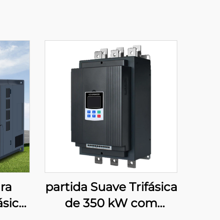
ra
partida Suave Trifásica
sico,
de 350 kW com
, com
Derivação para