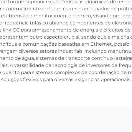
e de torque superior e características dinâmicas de res
rsores normalmente incluem recursos integrados de prote
ra subtensão e monitoramento térmico, visando proteger
de frequência trifásico abrange componentes de eletrôni
 link CC para armazenamento de energia e circuitos de
representam outro aspecto crucial, sendo que a maioria
 Profibus e comunicações baseadas em Ethernet, possibil
rangem diversos setores industriais, incluindo manufatur
ento de água, sistemas de transporte contínuo (esteira
 A versatilidade da tecnologia de inversores de frequê
de quanto para sistemas complexos de coordenação de mú
soluções flexíveis para diversas exigências operacionais.