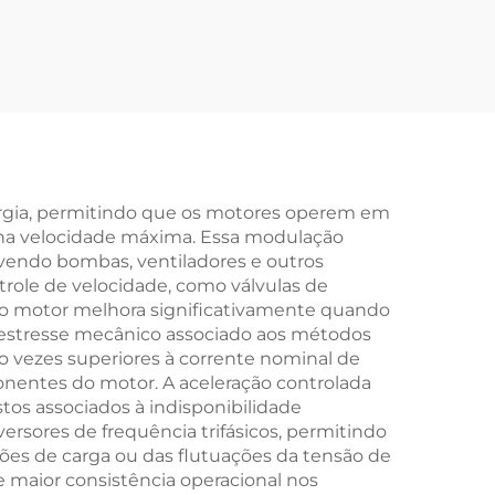
 para
Controle Inteligente
ível
de Motores,
Comunicação RS485,
Resfriamento a Ar
Forçado, Grau de
Proteção IP65, 50/60
ergia, permitindo que os motores operem em
 na velocidade máxima. Essa modulação
Hz
vendo bombas, ventiladores e outros
role de velocidade, como válvulas de
e do motor melhora significativamente quando
ro estresse mecânico associado aos métodos
ito vezes superiores à corrente nominal de
nentes do motor. A aceleração controlada
stos associados à indisponibilidade
rsores de frequência trifásicos, permitindo
es de carga ou das flutuações da tensão de
 maior consistência operacional nos