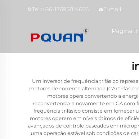
Tel.:
+86-13695814656
E-mail:
Página In
i
Um inversor de frequência trifásico represe
motores de corrente alternada (CA) trifásico
motores opera convertendo a energia
reconvertendo-a novamente em CA com freq
frequência trifásico consiste em fornece
motores operem em níveis ótimos de eficiê
avançados de controle baseados em micro
uma operação estável sob condições de carg