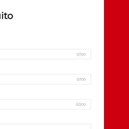
ito
0/100
0/100
0/200