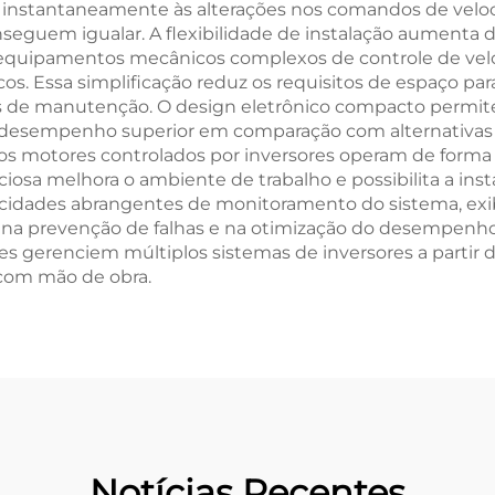
de instantaneamente às alterações nos comandos de vel
eguem igualar. A flexibilidade de instalação aumenta d
am equipamentos mecânicos complexos de controle de ve
os. Essa simplificação reduz os requisitos de espaço para
s de manutenção. O design eletrônico compacto permite
esempenho superior em comparação com alternativas m
is os motores controlados por inversores operam de form
iosa melhora o ambiente de trabalho e possibilita a insta
acidades abrangentes de monitoramento do sistema, ex
m na prevenção de falhas e na otimização do desempenh
 gerenciem múltiplos sistemas de inversores a partir de
 com mão de obra.
Notícias Recentes