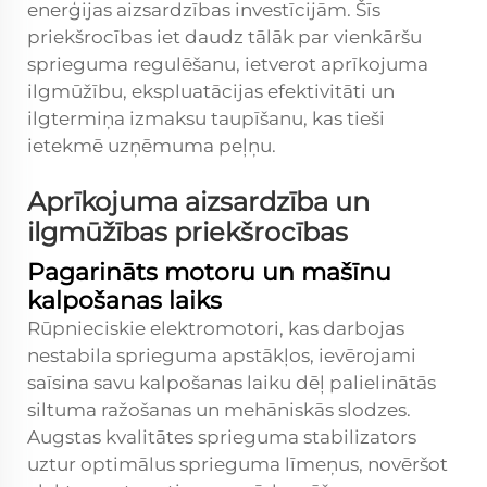
enerģijas aizsardzības investīcijām. Šīs
priekšrocības iet daudz tālāk par vienkāršu
sprieguma regulēšanu, ietverot aprīkojuma
ilgmūžību, ekspluatācijas efektivitāti un
ilgtermiņa izmaksu taupīšanu, kas tieši
ietekmē uzņēmuma peļņu.
Aprīkojuma aizsardzība un
ilgmūžības priekšrocības
Pagarināts motoru un mašīnu
kalpošanas laiks
Rūpnieciskie elektromotori, kas darbojas
nestabila sprieguma apstākļos, ievērojami
saīsina savu kalpošanas laiku dēļ palielinātās
siltuma ražošanas un mehāniskās slodzes.
Augstas kvalitātes sprieguma stabilizators
uztur optimālus sprieguma līmeņus, novēršot