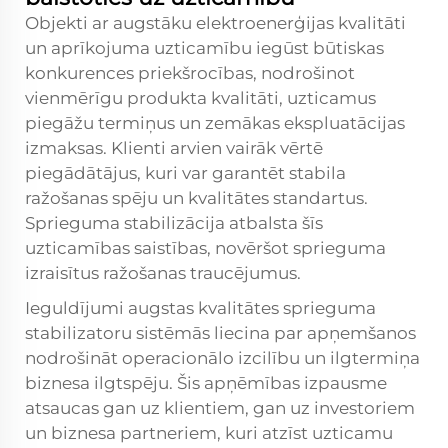
Objekti ar augstāku elektroenerģijas kvalitāti
un aprīkojuma uzticamību iegūst būtiskas
konkurences priekšrocības, nodrošinot
vienmērīgu produkta kvalitāti, uzticamus
piegāžu termiņus un zemākas ekspluatācijas
izmaksas. Klienti arvien vairāk vērtē
piegādātājus, kuri var garantēt stabila
ražošanas spēju un kvalitātes standartus.
Sprieguma stabilizācija atbalsta šīs
uzticamības saistības, novēršot sprieguma
izraisītus ražošanas traucējumus.
Ieguldījumi augstas kvalitātes sprieguma
stabilizatoru sistēmās liecina par apņemšanos
nodrošināt operacionālo izcilību un ilgtermiņa
biznesa ilgtspēju. Šis apņēmības izpausme
atsaucas gan uz klientiem, gan uz investoriem
un biznesa partneriem, kuri atzīst uzticamu