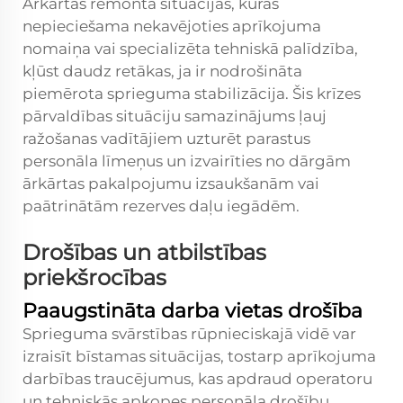
Ārkārtas remonta situācijas, kurās
nepieciešama nekavējoties aprīkojuma
nomaiņa vai specializēta tehniskā palīdzība,
kļūst daudz retākas, ja ir nodrošināta
piemērota sprieguma stabilizācija. Šis krīzes
pārvaldības situāciju samazinājums ļauj
ražošanas vadītājiem uzturēt parastus
personāla līmeņus un izvairīties no dārgām
ārkārtas pakalpojumu izsaukšanām vai
paātrinātām rezerves daļu iegādēm.
Drošības un atbilstības
priekšrocības
Paaugstināta darba vietas drošība
Sprieguma svārstības rūpnieciskajā vidē var
izraisīt bīstamas situācijas, tostarp aprīkojuma
darbības traucējumus, kas apdraud operatoru
un tehniskās apkopes personāla drošību.