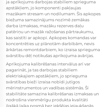
ja aprīkojums darbojas stabiliem sprieguma
apstākļiem, jo komponenti pakļaujas
mazākam stresam un nodilumam. Šis apkopes
biežuma samazinājums nozīmē zemākas
darba izmaksas, mazāku rezerves daļu
patēriņu un mazāk ražošanas pārtraukumu,
kas saistīti ar apkopi. Apkopes komandas var
koncentrēties uz plānotām darbībām, nevis
ārkārtas remontdarbiem, ko izraisa sprieguma
svārstību dēļ notikušas aprīkojuma avārijas.
Aprīkojuma kalibrēšanas intervālus arī var
pagarināt, ja tas darbojas stabiliem
elektriskajiem apstākļiem, jo sprieguma
svārstības bieži izraisa nobīdi jutīgos
mērinstrumentos un vadības sistēmās. Šī
stabilitāte samazina kalibrēšanas izmaksas un
nodrošina vienmērīgu produkta kvalitāti
ilgākā laika posmā bez iekšējas iejaukšanās.