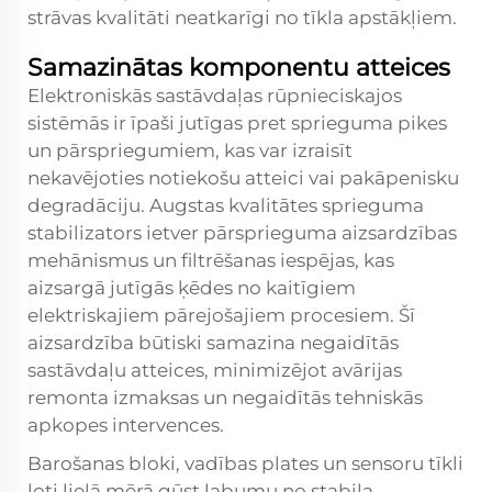
strāvas kvalitāti neatkarīgi no tīkla apstākļiem.
Samazinātas komponentu atteices
Elektroniskās sastāvdaļas rūpnieciskajos
sistēmās ir īpaši jutīgas pret sprieguma pikes
un pārspriegumiem, kas var izraisīt
nekavējoties notiekošu atteici vai pakāpenisku
degradāciju. Augstas kvalitātes sprieguma
stabilizators ietver pārsprieguma aizsardzības
mehānismus un filtrēšanas iespējas, kas
aizsargā jutīgās ķēdes no kaitīgiem
elektriskajiem pārejošajiem procesiem. Šī
aizsardzība būtiski samazina negaidītās
sastāvdaļu atteices, minimizējot avārijas
remonta izmaksas un negaidītās tehniskās
apkopes intervences.
Barošanas bloki, vadības plates un sensoru tīkli
ļoti lielā mērā gūst labumu no stabila