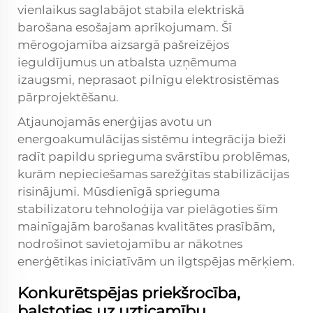
vienlaikus saglabājot stabila elektriskā
barošana esošajam aprīkojumam. Šī
mērogojamība aizsargā pašreizējos
ieguldījumus un atbalsta uzņēmuma
izaugsmi, neprasaot pilnīgu elektrosistēmas
pārprojektēšanu.
Atjaunojamās enerģijas avotu un
energoakumulācijas sistēmu integrācija bieži
radīt papildu sprieguma svārstību problēmas,
kurām nepieciešamas sarežģītas stabilizācijas
risinājumi. Mūsdienīgā sprieguma
stabilizatoru tehnoloģija var pielāgoties šīm
mainīgajām barošanas kvalitātes prasībām,
nodrošinot savietojamību ar nākotnes
enerģētikas iniciatīvām un ilgtspējas mērķiem.
Konkurētspējas priekšrocība,
balstoties uz uzticamību