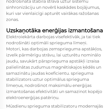
nodrošinātā stabila strāva uztur sistēmu
sinhronizāciju un novērš kaskādes bojājumus,
kuri var vienlaicīgi apturēt vairākas ražošanas
zonas.
Uzskaņotāka enerģijas izmantošana
Elektroiekārta darbojas visefektīvāk, ja tai tiek
nodrošināti optimāli sprieguma līmeņi.
Motori, kas darbojas zemsprieguma apstākļos,
izvelk pārmērīgu strāvu, lai uzturētu nominālo
jaudu, savukārt pārsprieguma apstākļi izraisa
palielinātas zudumus magnētiskajos ķēdēs un
samazinātu jaudas koeficientu.
sprieguma
stabilizators
uztur optimālus sprieguma
līmeņus, nodrošinot maksimālu enerģijas
izmantošanas efektivitāti un samazinot kopējo
elektroenerģijas patēriņu.
Mūsdienu sprieguma stabilizatoru modernajās