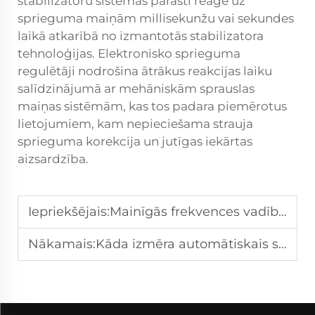
stabilizatoru sistēmas parasti reaģē uz
sprieguma maiņām millisekunžu vai sekundes
laikā atkarībā no izmantotās stabilizatora
tehnoloģijas. Elektronisko sprieguma
regulētāji nodrošina ātrākus reakcijas laiku
salīdzinājumā ar mehāniskām sprauslas
maiņas sistēmām, kas tos padara piemērotus
lietojumiem, kam nepieciešama strauja
sprieguma korekcija un jutīgas iekārtas
aizsardzība.
Iepriekšējais:
Mainīgās frekvences vadības ierīce (VFD): Kas tā ir un kā tā taupa enerģiju
Nākamais:
Kāda izmēra automātiskais sprieguma regulētājs jums nepieciešams jūsu aprīkojumam?