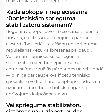
maksimālās slodzes periodos.
Kāda apkope ir nepieciešama
rūpnieciskām sprieguma
stabilizatoru sistēmām?
Regulārā apkope ietver dzesēšanas sistēmu
tīrīšanu, elektrisko savienojumu pārbaudi,
aizsardzības ierīču testēšanu un sprieguma
regulēšanas ķēžu kalibrēšanas pārbaudi.
Vairumam rūpniecisku sprieguma
stabilizatoru vienību nepieciešamas
ceturksnīgas vizuālās pārbaudes un reizi gadā
— pilnīga pārbaude kvalificētu tehnisko
speciālistu veikta. Pareiza apkope nodrošina
uzticamu darbību un būtiski pagarina
aprīkojuma kalpošanas laiku.
Vai sprieguma stabilizatoru
sistēmas var uzlabot jaudas