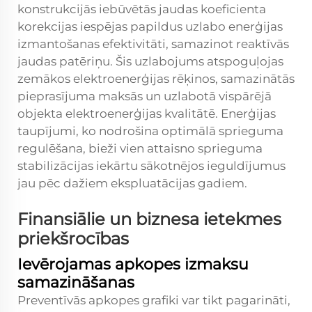
konstrukcijās iebūvētās jaudas koeficienta
korekcijas iespējas papildus uzlabo enerģijas
izmantošanas efektivitāti, samazinot reaktīvās
jaudas patēriņu. Šis uzlabojums atspoguļojas
zemākos elektroenerģijas rēķinos, samazinātās
pieprasījuma maksās un uzlabotā vispārējā
objekta elektroenerģijas kvalitātē. Enerģijas
taupījumi, ko nodrošina optimālā sprieguma
regulēšana, bieži vien attaisno sprieguma
stabilizācijas iekārtu sākotnējos ieguldījumus
jau pēc dažiem ekspluatācijas gadiem.
Finansiālie un biznesa ietekmes
priekšrocības
Ievērojamas apkopes izmaksu
samazināšanas
Preventīvās apkopes grafiki var tikt pagarināti,