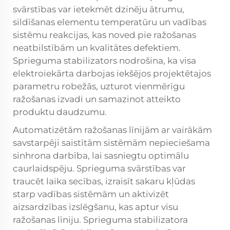
svārstības var ietekmēt dzinēju ātrumu,
sildīšanas elementu temperatūru un vadības
sistēmu reakcijas, kas noved pie ražošanas
neatbilstībām un kvalitātes defektiem.
Sprieguma stabilizators nodrošina, ka visa
elektroiekārta darbojas iekšējos projektētajos
parametru robežās, uzturot vienmērīgu
ražošanas izvadi un samazinot atteikto
produktu daudzumu.
Automatizētām ražošanas līnijām ar vairākām
savstarpēji saistītām sistēmām nepieciešama
sinhrona darbība, lai sasniegtu optimālu
caurlaidspēju. Sprieguma svārstības var
traucēt laika secības, izraisīt sakaru kļūdas
starp vadības sistēmām un aktivizēt
aizsardzības izslēgšanu, kas aptur visu
ražošanas līniju. Sprieguma stabilizatora