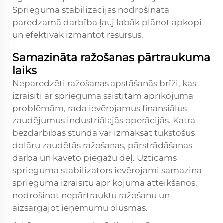
Sprieguma stabilizācijas nodrošinātā
paredzamā darbība ļauj labāk plānot apkopi
un efektīvāk izmantot resursus.
Samazināta ražošanas pārtraukuma
laiks
Neparedzēti ražošanas apstāšanās brīži, kas
izraisīti ar sprieguma saistītām aprīkojuma
problēmām, rada ievērojamus finansiālus
zaudējumus industriālajās operācijās. Katra
bezdarbības stunda var izmaksāt tūkstošus
dolāru zaudētās ražošanas, pārstrādāšanas
darba un kavēto piegāžu dēļ. Uzticams
sprieguma stabilizators ievērojami samazina
sprieguma izraisītu aprīkojuma atteikšanos,
nodrošinot nepārtrauktu ražošanu un
aizsargājot ieņēmumu plūsmas.