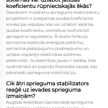
koeficientu rūpnieciskajās ēkās?
Daudziem mūsdienu sprieguma stabilizatoru
projektiem ir pieejamas jaudas koeficienta
korekcijas iespējas, kas var uzlabot iekārtas
jaudas koeficientu, vienlaikus nodrošinot
sprieguma regulēšanu. Šī duāla funkcija
samazina reaktivās enerģijas patēriņu,
samazina pakalpojumu pieprasījumu un
uzlabo vispārējo elektriskās sistēmas
efektivitāti. Ja elektrības jauda ir lielāka, tiek
nodrošināta arī papildu finansiāla nauda, kas
pārsniedz sprieguma stabilizāciju.
Cik ātri sprieguma stabilizators
reaģē uz ievades sprieguma
izmaiņām?
Augstas kvalitātes rūpnieciskās sprieguma