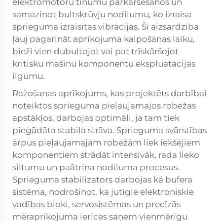
elektromotoru tinumu pārkarsēšanos un
samazinot bultskrūvju nodilumu, ko izraisa
sprieguma izraisītas vibrācijas. Šī aizsardzība
ļauj pagarināt aprīkojuma kalpošanas laiku,
bieži vien dubultojot vai pat trīskāršojot
kritisku mašīnu komponentu ekspluatācijas
ilgumu.
Ražošanas aprīkojums, kas projektēts darbībai
noteiktos sprieguma pieļaujamajos robežas
apstākļos, darbojas optimāli, ja tam tiek
piegādāta stabila strāva. Sprieguma svārstības
ārpus pieļaujamajām robežām liek iekšējiem
komponentiem strādāt intensīvāk, rada lieko
siltumu un paātrina nodiluma procesus.
Sprieguma stabilizators darbojas kā bufera
sistēma, nodrošinot, ka jutīgie elektroniskie
vadības bloki, servosistēmas un precīzās
mēraprīkojuma ierīces saņem vienmērīgu