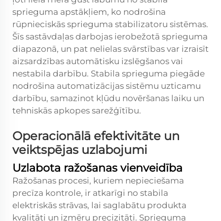
sprieguma apstākļiem, ko nodrošina
rūpnieciskās sprieguma stabilizatoru sistēmas.
Šīs sastāvdaļas darbojas ierobežotā sprieguma
diapazonā, un pat nelielas svārstības var izraisīt
aizsardzības automātisku izslēgšanos vai
nestabila darbību. Stabila sprieguma piegāde
nodrošina automatizācijas sistēmu uzticamu
darbību, samazinot kļūdu novēršanas laiku un
tehniskās apkopes sarežģītību.
Operacionālā efektivitāte un
veiktspējas uzlabojumi
Uzlabota ražošanas vienveidība
Ražošanas procesi, kuriem nepieciešama
precīza kontrole, ir atkarīgi no stabila
elektriskās strāvas, lai saglabātu produkta
kvalitāti un izmēru precizitāti. Sprieguma