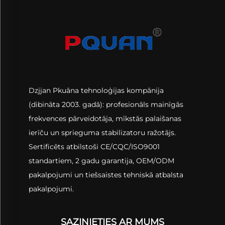
Dzjjan Pkuāna tehnoloģijas kompānija
(dibināta 2003. gadā): profesionāls mainīgās
frekvences pārveidotāja, mīkstās palaišanas
ierīču un sprieguma stabilizatoru ražotājs.
Sertificēts atbilstoši CE/CQC/ISO9001
standartiem, 2 gadu garantija, OEM/ODM
pakalpojumi un tiešsaistes tehniskā atbalsta
pakalpojumi.
SAZINIETIES AR MUMS