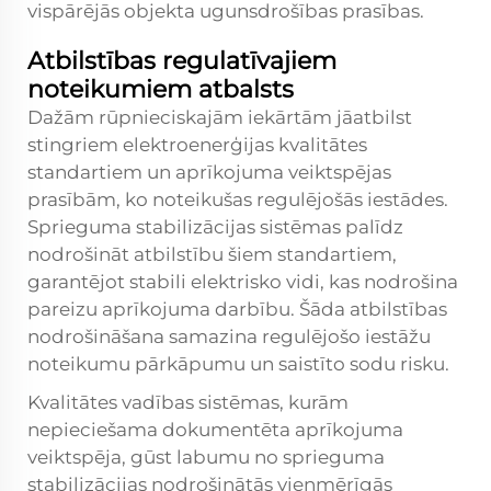
vispārējās objekta ugunsdrošības prasības.
Atbilstības regulatīvajiem
noteikumiem atbalsts
Dažām rūpnieciskajām iekārtām jāatbilst
stingriem elektroenerģijas kvalitātes
standartiem un aprīkojuma veiktspējas
prasībām, ko noteikušas regulējošās iestādes.
Sprieguma stabilizācijas sistēmas palīdz
nodrošināt atbilstību šiem standartiem,
garantējot stabili elektrisko vidi, kas nodrošina
pareizu aprīkojuma darbību. Šāda atbilstības
nodrošināšana samazina regulējošo iestāžu
noteikumu pārkāpumu un saistīto sodu risku.
Kvalitātes vadības sistēmas, kurām
nepieciešama dokumentēta aprīkojuma
veiktspēja, gūst labumu no sprieguma
stabilizācijas nodrošinātās vienmērīgās