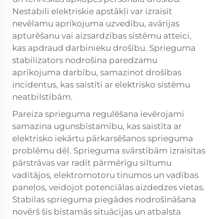
Nestabili elektriskie apstākļi var izraisīt
nevēlamu aprīkojuma uzvedību, avārijas
apturēšanu vai aizsardzības sistēmu atteici,
kas apdraud darbinieku drošību. Sprieguma
stabilizators nodrošina paredzamu
aprīkojuma darbību, samazinot drošības
incidentus, kas saistīti ar elektrisko sistēmu
neatbilstībām.
Pareiza sprieguma regulēšana ievērojami
samazina ugunsbīstamību, kas saistīta ar
elektrisko iekārtu pārkarsēšanos sprieguma
problēmu dēļ. Sprieguma svārstībām izraisītas
pārstrāvas var radīt pārmērīgu siltumu
vadītājos, elektromotoru tinumos un vadības
paneļos, veidojot potenciālas aizdedzes vietas.
Stabilas sprieguma piegādes nodrošināšana
novērš šīs bīstamās situācijas un atbalsta