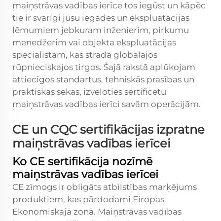
maiņstrāvas vadības ierīce tos iegūst un kāpēc
tie ir svarīgi jūsu iegādes un ekspluatācijas
lēmumiem jebkuram inženierim, pirkumu
menedžerim vai objekta ekspluatācijas
speciālistam, kas strādā globālajos
rūpnieciskajos tirgos. Šajā rakstā aplūkojam
attiecīgos standartus, tehniskās prasības un
praktiskās sekas, izvēloties sertificētu
maiņstrāvas vadības ierīci savām operācijām.
CE un CQC sertifikācijas izpratne
maiņstrāvas vadības ierīcei
Ko CE sertifikācija nozīmē
maiņstrāvas vadības ierīcei
CE zīmogs ir obligāts atbilstības marķējums
produktiem, kas pārdodami Eiropas
Ekonomiskajā zonā. Maiņstrāvas vadības