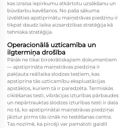
kas izraisa iepirkumu atkārtotu uzsākšanu un
būvdarbu kavēšanos. No paša sākuma
izvēlēties apstiprinātu maiņstrāvas piedziņu ir
tikpat daudz laika aizsardzības stratēģija kā
tehniska stratēģija.
Operacionālā uzticamība un
ilgtermiņa drošība
Pārāk ne tikai birokrātiskajiem dokumentiem
— apstiprināta maiņstrāvas piedziņa ir
pakļauta reāllaika slodzes testiem, kas
apstiprina tās uzticamību ekspluatācijas
apstākļos, kuriem tā ir paredzēta. Termiskās
ciklēšanas testi, vibrācijas izturības pārbaudes
un nepārtrauktas slodzes izturības testi ir daļa
no tā, ko apstiprinātai maiņstrāvas piedziņai
jāiztur pirms tās iznāk no testēšanas centra.
Tas nozīmē, ka pircēji var pamatoti gaidīt