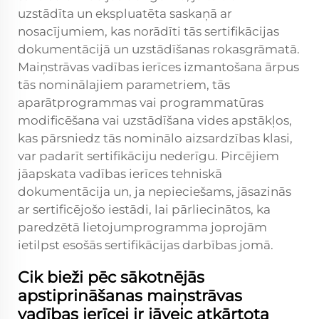
uzstādīta un ekspluatēta saskaņā ar
nosacījumiem, kas norādīti tās sertifikācijas
dokumentācijā un uzstādīšanas rokasgrāmatā.
Maiņstrāvas vadības ierīces izmantošana ārpus
tās nominālajiem parametriem, tās
aparātprogrammas vai programmatūras
modificēšana vai uzstādīšana vides apstākļos,
kas pārsniedz tās nominālo aizsardzības klasi,
var padarīt sertifikāciju nederīgu. Pircējiem
jāapskata vadības ierīces tehniskā
dokumentācija un, ja nepieciešams, jāsazinās
ar sertificējošo iestādi, lai pārliecinātos, ka
paredzētā lietojumprogramma joprojām
ietilpst esošās sertifikācijas darbības jomā.
Cik bieži pēc sākotnējās
apstiprināšanas maiņstrāvas
vadības ierīcei ir jāveic atkārtota