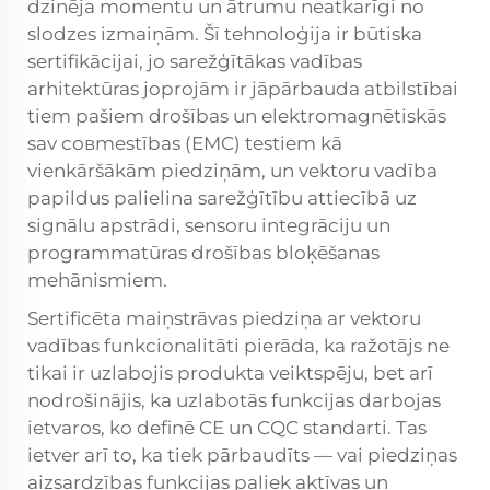
dzinēja momentu un ātrumu neatkarīgi no
slodzes izmaiņām. Šī tehnoloģija ir būtiska
sertifikācijai, jo sarežģītākas vadības
arhitektūras joprojām ir jāpārbauda atbilstībai
tiem pašiem drošības un elektromagnētiskās
sav совmestības (EMC) testiem kā
vienkāršākām piedziņām, un vektoru vadība
papildus palielina sarežģītību attiecībā uz
signālu apstrādi, sensoru integrāciju un
programmatūras drošības bloķēšanas
mehānismiem.
Sertificēta maiņstrāvas piedziņa ar vektoru
vadības funkcionalitāti pierāda, ka ražotājs ne
tikai ir uzlabojis produkta veiktspēju, bet arī
nodrošinājis, ka uzlabotās funkcijas darbojas
ietvaros, ko definē CE un CQC standarti. Tas
ietver arī to, ka tiek pārbaudīts — vai piedziņas
aizsardzības funkcijas paliek aktīvas un