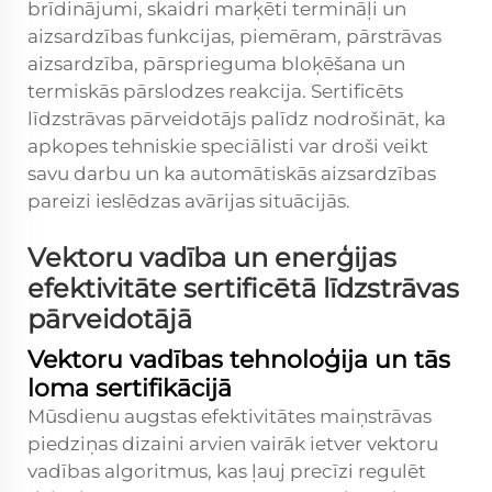
brīdinājumi, skaidri marķēti termināļi un
aizsardzības funkcijas, piemēram, pārstrāvas
aizsardzība, pārsprieguma bloķēšana un
termiskās pārslodzes reakcija. Sertificēts
līdzstrāvas pārveidotājs palīdz nodrošināt, ka
apkopes tehniskie speciālisti var droši veikt
savu darbu un ka automātiskās aizsardzības
pareizi ieslēdzas avārijas situācijās.
Vektoru vadība un enerģijas
efektivitāte sertificētā līdzstrāvas
pārveidotājā
Vektoru vadības tehnoloģija un tās
loma sertifikācijā
Mūsdienu augstas efektivitātes maiņstrāvas
piedziņas dizaini arvien vairāk ietver vektoru
vadības algoritmus, kas ļauj precīzi regulēt