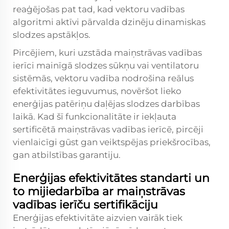
reaģējošas pat tad, kad vektoru vadības
algoritmi aktīvi pārvalda dzinēju dinamiskas
slodzes apstākļos.
Pircējiem, kuri uzstāda maiņstrāvas vadības
ierīci mainīgā slodzes sūkņu vai ventilatoru
sistēmās, vektoru vadība nodrošina reālus
efektivitātes ieguvumus, novēršot lieko
enerģijas patēriņu daļējas slodzes darbības
laikā. Kad šī funkcionalitāte ir iekļauta
sertificētā maiņstrāvas vadības ierīcē, pircēji
vienlaicīgi gūst gan veiktspējas priekšrocības,
gan atbilstības garantiju.
Enerģijas efektivitātes standarti un
to mijiedarbība ar maiņstrāvas
vadības ierīču sertifikāciju
Enerģijas efektivitāte aizvien vairāk tiek