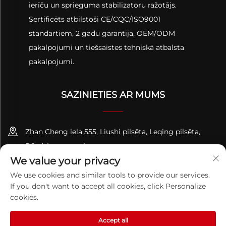
ierīču un sprieguma stabilizatoru ražotājs.
Sertificēts atbilstoši CE/CQC/ISO9001
standartiem, 2 gadu garantija, OEM/ODM
pakalpojumi un tiešsaistes tehniskā atbalsta
pakalpojumi.
SAZINIETIES AR MUMS
Zhan Cheng iela 555, Liushi pilsēta, Leqing pilsēta,
Džedzjanas provinces
We value your privacy
+86-13695814656
We use cookies and similar tools to provide our services.
If you don't want to accept all cookies, click Personalize
[email protected]
cookies.
Accept all
Autortiesības © 2026 ZHEJIANG PQUAN Technology Co. Ltd.