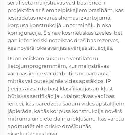
sertificēta maiņstrāvas vadības ierīce ir
projektēta ar šiem telpiskajiem prasībām, kas
iestrādātas печатās shēmas izkārtojumā,
korpusa konstrukcijā un termināļu bloka
konfigurācijā. Šīs nav kosmētiskas izvēles, bet
gan inženieriski noteiktas drošības rezerves,
kas novērš loka avārijas avārijas situācijās.
Rūpnieciskām sūkņu un ventilatoru
lietojumprogrammām, kur maiņstrāvas
vadības ierīce var darboties nepārtraukti
mitrās vai putekļainās vides apstākļos, IP
(ieejas aizsardzības) klasifikācijas arī kļūst
būtiskas sertifikācijai. Maiņstrāvas vadības
ierīcei, kas paredzēta šādām vides apstākļiem,
jāpierāda, ka tās korpusa konstrukcija novērš
mitruma un cieto daļiņu iekļūšanu, kas varētu
apdraudēt elektrisko drošību tās
ekspluatācijas laikā.