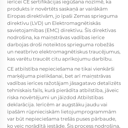
ierīcei CE sertifikācijas iegūšana nozīmē, ka
produkts ir novērtēts saskaņā ar vairākām
Eiropas direktīvām, jo īpaši Zemas sprieguma
direktīvu (LVD) un Elektromagnētiskās
savietojamības (EMC) direktīvu. Šīs direktīvas
nodrošina, ka maiņstrāvas vadības ierīce
darbojas droši noteiktos sprieguma robežās
un neatbrīvo elektromagnētiskus traucējumus,
kas varētu traucēt citu aprīkojumu darbību.
CE atbilstība nepieciešama ne tikai vienkārši
marķējuma pielikšanai, bet arī maiņstrāvas
vadības ierīces ražotājam jāsagatavo detalizēts
tehniskais fails, kurā pierādīta atbilstība, jāveic
riska novērtējumi un jāizdod Atbilstības
deklarācija. Ierīcēm ar augstāku jaudu vai
īpašām rūpnieciskām lietojumprogrammām
var būt nepieciešama trešās puses pārbaude,
ko veic norādītā iestāde. Šis process nodrošina,