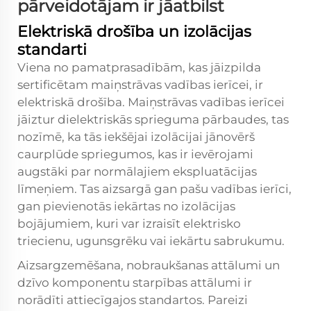
pārveidotājam ir jāatbilst
Elektriskā drošība un izolācijas
standarti
Viena no pamatprasadībām, kas jāizpilda
sertificētam maiņstrāvas vadības ierīcei, ir
elektriskā drošība. Maiņstrāvas vadības ierīcei
jāiztur dielektriskās sprieguma pārbaudes, tas
nozīmē, ka tās iekšējai izolācijai jānovērš
caurplūde spriegumos, kas ir ievērojami
augstāki par normālajiem ekspluatācijas
līmeņiem. Tas aizsargā gan pašu vadības ierīci,
gan pievienotās iekārtas no izolācijas
bojājumiem, kuri var izraisīt elektrisko
triecienu, ugunsgrēku vai iekārtu sabrukumu.
Aizsargzemēšana, nobraukšanas attālumi un
dzīvo komponentu starpības attālumi ir
norādīti attiecīgajos standartos. Pareizi