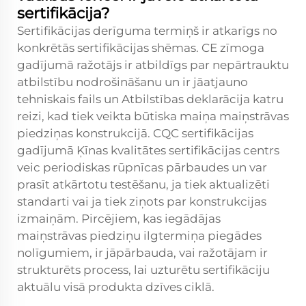
sertifikācija?
Sertifikācijas derīguma termiņš ir atkarīgs no
konkrētās sertifikācijas shēmas. CE zīmoga
gadījumā ražotājs ir atbildīgs par nepārtrauktu
atbilstību nodrošināšanu un ir jāatjauno
tehniskais fails un Atbilstības deklarācija katru
reizi, kad tiek veikta būtiska maiņa maiņstrāvas
piedziņas konstrukcijā. CQC sertifikācijas
gadījumā Ķīnas kvalitātes sertifikācijas centrs
veic periodiskas rūpnīcas pārbaudes un var
prasīt atkārtotu testēšanu, ja tiek aktualizēti
standarti vai ja tiek ziņots par konstrukcijas
izmaiņām. Pircējiem, kas iegādājas
maiņstrāvas piedziņu ilgtermiņa piegādes
nolīgumiem, ir jāpārbauda, vai ražotājam ir
strukturēts process, lai uzturētu sertifikāciju
aktuālu visā produkta dzīves ciklā.