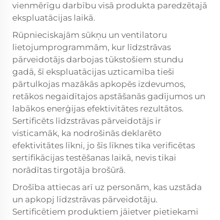
vienmērīgu darbību visā produkta paredzētajā
ekspluatācijas laikā.
Rūpnieciskajām sūkņu un ventilatoru
lietojumprogrammām, kur līdzstrāvas
pārveidotājs darbojas tūkstošiem stundu
gadā, šī ekspluatācijas uzticamība tieši
pārtulkojas mazākās apkopēs izdevumos,
retākos negaidītajos apstāšanās gadījumos un
labākos enerģijas efektivitātes rezultātos.
Sertificēts līdzstrāvas pārveidotājs ir
visticamāk, ka nodrošinās deklarēto
efektivitātes līkni, jo šīs līknes tika verificētas
sertifikācijas testēšanas laikā, nevis tikai
norādītas tirgotāja brošūrā.
Drošība attiecas arī uz personām, kas uzstāda
un apkopj līdzstrāvas pārveidotāju.
Sertificētiem produktiem jāietver pietiekami