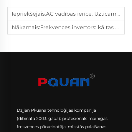
Iepriekšējais:
AC vadības ierīce: Uzticamas vadības risinājumi maiņstrāvas motoriem
Nākamais:
Frekvences invertors: kā tas darbojas, lai regulētu dzinēja ātrumu un enerģijas patēriņu
Dzjjan Pkuāna tehnoloģijas kompānija
(dibināta 2003. gadā): profesionāls mainīgās
frekvences pārveidotāja, mīkstās palaišanas