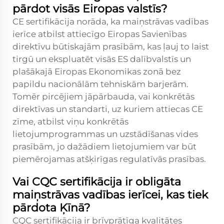
pārdot visās Eiropas valstīs?
CE sertifikācija norāda, ka maiņstrāvas vadības
ierīce atbilst attiecīgo Eiropas Savienības
direktīvu būtiskajām prasībām, kas ļauj to laist
tirgū un ekspluatēt visās ES dalībvalstīs un
plašākajā Eiropas Ekonomikas zonā bez
papildu nacionālām tehniskām barjerām.
Tomēr pircējiem jāpārbauda, vai konkrētās
direktīvas un standarti, uz kuriem attiecas CE
zīme, atbilst viņu konkrētās
lietojumprogrammas un uzstādīšanas vides
prasībām, jo dažādiem lietojumiem var būt
piemērojamas atšķirīgas regulatīvās prasības.
Vai CQC sertifikācija ir obligāta
maiņstrāvas vadības ierīcei, kas tiek
pārdota Ķīnā?
CQC sertifikācija ir brīvprātīga kvalitātes