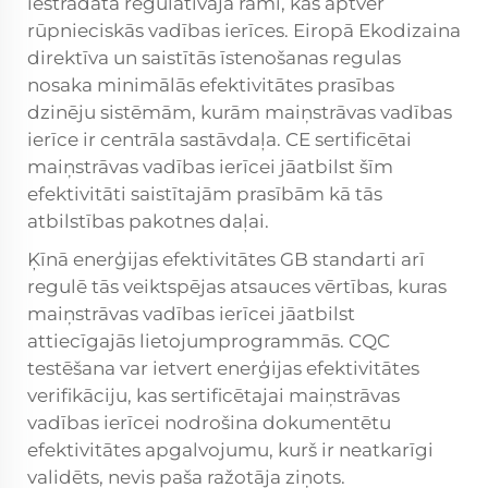
iestrādāta regulatīvajā rāmī, kas aptver
rūpnieciskās vadības ierīces. Eiropā Ekodizaina
direktīva un saistītās īstenošanas regulas
nosaka minimālās efektivitātes prasības
dzinēju sistēmām, kurām maiņstrāvas vadības
ierīce ir centrāla sastāvdaļa. CE sertificētai
maiņstrāvas vadības ierīcei jāatbilst šīm
efektivitāti saistītajām prasībām kā tās
atbilstības pakotnes daļai.
Ķīnā enerģijas efektivitātes GB standarti arī
regulē tās veiktspējas atsauces vērtības, kuras
maiņstrāvas vadības ierīcei jāatbilst
attiecīgajās lietojumprogrammās. CQC
testēšana var ietvert enerģijas efektivitātes
verifikāciju, kas sertificētajai maiņstrāvas
vadības ierīcei nodrošina dokumentētu
efektivitātes apgalvojumu, kurš ir neatkarīgi
validēts, nevis paša ražotāja ziņots.