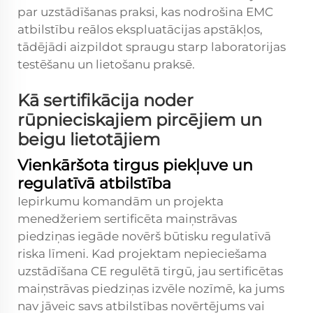
par uzstādīšanas praksi, kas nodrošina EMC
atbilstību reālos ekspluatācijas apstākļos,
tādējādi aizpildot spraugu starp laboratorijas
testēšanu un lietošanu praksē.
Kā sertifikācija noder
rūpnieciskajiem pircējiem un
beigu lietotājiem
Vienkāršota tirgus piekļuve un
regulatīvā atbilstība
Iepirkumu komandām un projekta
menedžeriem sertificēta maiņstrāvas
piedziņas iegāde novērš būtisku regulatīvā
riska līmeni. Kad projektam nepieciešama
uzstādīšana CE regulētā tirgū, jau sertificētas
maiņstrāvas piedziņas izvēle nozīmē, ka jums
nav jāveic savs atbilstības novērtējums vai