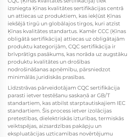
CQC (Ķīnas kvalitātes sertifikācija) tiek
izsniegta Ķīnas kvalitātes sertifikācijas centrā
un attiecas uz produktiem, kas iekļūst Ķīnas
iekšējā tirgū un globālajos tirgos, kuri atzīst
Ķīnas kvalitātes standartus. Kamēr CCC (Ķīnas
obligātā sertifikācija) attiecas uz obligātajām
produktu kategorijām, CQC sertifikācija ir
brīvprātīgs pasākums, kas norāda uz augstāku
produktu kvalitātes un drošības
nodrošināšanas apņēmību, pārsniedzot
minimālās juridiskās prasības.
Līdzstrāvas pārveidotājam CQC sertifikācija
parasti ietver testēšanu saskaņā ar GB/T
standartiem, kas atbilst starptautiskajiem IEC
standartiem. Šis process ietver izolācijas
pretestības, dielektriskās izturības, termiskās
veiktspējas, aizsardzības pakāpju un
ekspluatācijas uzticamības novērtējumu