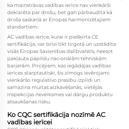
ka maiņstrāvas vadības ierīce nav vienkārši
deklarēta par drošu, bet gan pārbaudīta kā
droša saskaņā ar Eiropas harmonizētajiem
standartiem.
AC vadības ierīce, kurai ir piešķirta CE
sertifikācija, var brīvi tikt tirgotā un uzstādīta
visās Eiropas Savienības dalībvalstīs, neesot
pakļauta papildu nacionālām tehniskām
barjerām. Pircējiem, kas iegādājas vadības
ierīces starptautiski, šis zīmogs ievērojami
vienkāršo regulatīvo prasību izpildi un
samazina muitas aizkavēšanās, vietējās
inspekcijas neveiksmes vai dārgu produktu
atsaukšanas risku.
Ko CQC sertifikācija nozīmē AC
vadības ierīcei