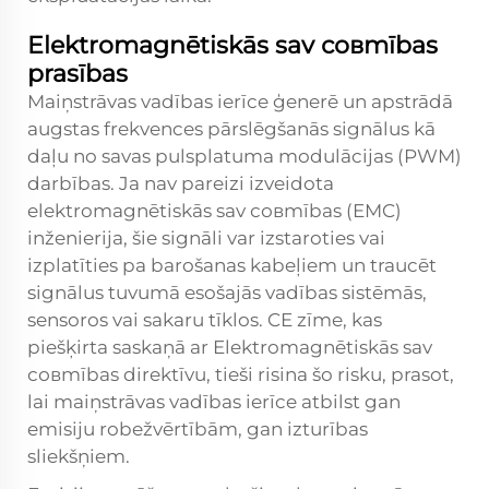
Elektromagnētiskās sav совmības
prasības
Maiņstrāvas vadības ierīce ģenerē un apstrādā
augstas frekvences pārslēgšanās signālus kā
daļu no savas pulsplatuma modulācijas (PWM)
darbības. Ja nav pareizi izveidota
elektromagnētiskās sav совmības (EMC)
inženierija, šie signāli var izstaroties vai
izplatīties pa barošanas kabeļiem un traucēt
signālus tuvumā esošajās vadības sistēmās,
sensoros vai sakaru tīklos. CE zīme, kas
piešķirta saskaņā ar Elektromagnētiskās sav
совmības direktīvu, tieši risina šo risku, prasot,
lai maiņstrāvas vadības ierīce atbilst gan
emisiju robežvērtībām, gan izturības
sliekšņiem.