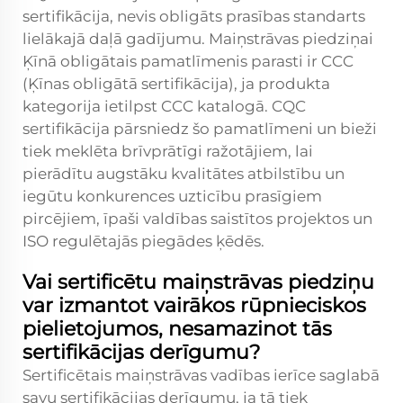
sertifikācija, nevis obligāts prasības standarts
lielākajā daļā gadījumu. Maiņstrāvas piedziņai
Ķīnā obligātais pamatlīmenis parasti ir CCC
(Ķīnas obligātā sertifikācija), ja produkta
kategorija ietilpst CCC katalogā. CQC
sertifikācija pārsniedz šo pamatlīmeni un bieži
tiek meklēta brīvprātīgi ražotājiem, lai
pierādītu augstāku kvalitātes atbilstību un
iegūtu konkurences uzticību prasīgiem
pircējiem, īpaši valdības saistītos projektos un
ISO regulētajās piegādes ķēdēs.
Vai sertificētu maiņstrāvas piedziņu
var izmantot vairākos rūpnieciskos
pielietojumos, nesamazinot tās
sertifikācijas derīgumu?
Sertificētais maiņstrāvas vadības ierīce saglabā
savu sertifikācijas derīgumu, ja tā tiek