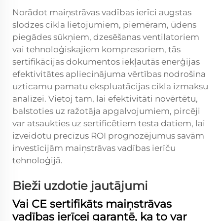
Norādot maiņstrāvas vadības ierīci augstas
slodzes cikla lietojumiem, piemēram, ūdens
piegādes sūkņiem, dzesēšanas ventilatoriem
vai tehnoloģiskajiem kompresoriem, tās
sertifikācijas dokumentos iekļautās enerģijas
efektivitātes apliecinājuma vērtības nodrošina
uzticamu pamatu ekspluatācijas cikla izmaksu
analīzei. Vietoj tam, lai efektivitāti novērtētu,
balstoties uz ražotāja apgalvojumiem, pircēji
var atsaukties uz sertificētiem testa datiem, lai
izveidotu precīzus ROI prognozējumus savām
investīcijām maiņstrāvas vadības ierīču
tehnoloģijā.
Bieži uzdotie jautājumi
Vai CE sertifikāts maiņstrāvas
vadības ierīcei garantē, ka to var