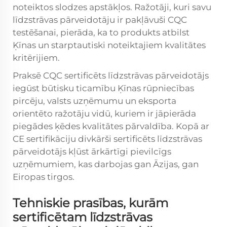
noteiktos slodzes apstākļos. Ražotāji, kuri savu
līdzstrāvas pārveidotāju ir pakļāvuši CQC
testēšanai, pierāda, ka to produkts atbilst
Ķīnas un starptautiski noteiktajiem kvalitātes
kritērijiem.
Praksē CQC sertificēts līdzstrāvas pārveidotājs
iegūst būtisku ticamību Ķīnas rūpniecības
pircēju, valsts uzņēmumu un eksporta
orientēto ražotāju vidū, kuriem ir jāpierāda
piegādes ķēdes kvalitātes pārvaldība. Kopā ar
CE sertifikāciju divkārši sertificēts līdzstrāvas
pārveidotājs kļūst ārkārtīgi pievilcīgs
uzņēmumiem, kas darbojas gan Āzijas, gan
Eiropas tirgos.
Tehniskie prasības, kurām
sertificētam līdzstrāvas