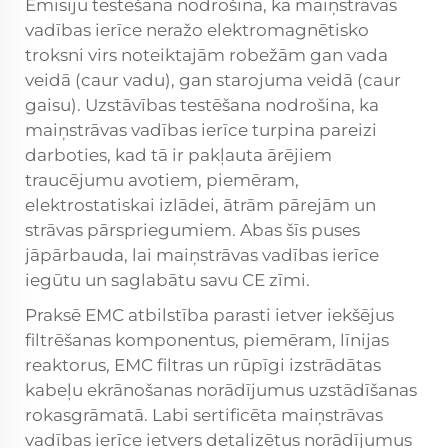
Emisiju testēšana nodrošina, ka maiņstrāvas
vadības ierīce neražo elektromagnētisko
troksni virs noteiktajām robežām gan vada
veidā (caur vadu), gan starojuma veidā (caur
gaisu). Uzstāvības testēšana nodrošina, ka
maiņstrāvas vadības ierīce turpina pareizi
darboties, kad tā ir pakļauta ārējiem
traucējumu avotiem, piemēram,
elektrostatiskai izlādei, ātrām pārejām un
strāvas pārspriegumiem. Abas šīs puses
jāpārbauda, lai maiņstrāvas vadības ierīce
iegūtu un saglabātu savu CE zīmi.
Praksē EMC atbilstība parasti ietver iekšējus
filtrēšanas komponentus, piemēram, līnijas
reaktorus, EMC filtras un rūpīgi izstrādātas
kabeļu ekrānošanas norādījumus uzstādīšanas
rokasgrāmatā. Labi sertificēta maiņstrāvas
vadības ierīce ietvers detalizētus norādījumus