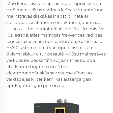
Mūsdienu savstarpēji saistītajā rūpnieciskajā
vidē maiņstrāvas vadības ierīces izmantošana,
maiņstrāvas disks
kas ir apstiprināta ar
starptautiski atzītiem sertifikātiem, vairs nav
luksuss — tas ir minimālais prasību līmenis. Vai
jūs iegādājaties mainīgās frekvences vadības
ierīces ražošanas rūpnīcai Eiropā, komerciālai
HVAC sistēmai Ķīnā vai rūpnieciskai sūkņu
tīklam jebkur citur pasaulē — jūsu maiņstrāvas
vadības ierīces sertifikācijas zīmes norāda
atbilstību stingriem drošības,
elektromagnētiskās sav совmestības un
veiktspējas kritērijiem, kas aizsargā gan
aprīkojumu, gan personālu.