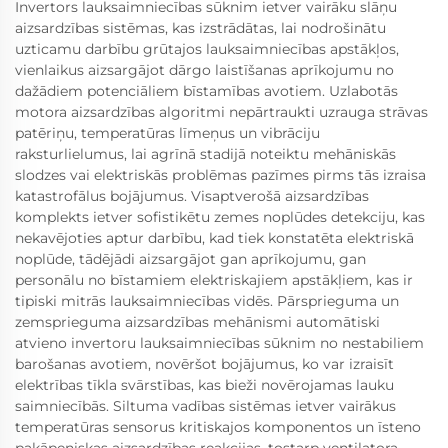
Invertors lauksaimniecības sūknim ietver vairāku slāņu
aizsardzības sistēmas, kas izstrādātas, lai nodrošinātu
uzticamu darbību grūtajos lauksaimniecības apstākļos,
vienlaikus aizsargājot dārgo laistīšanas aprīkojumu no
dažādiem potenciāliem bīstamības avotiem. Uzlabotās
motora aizsardzības algoritmi nepārtraukti uzrauga strāvas
patēriņu, temperatūras līmeņus un vibrāciju
raksturlielumus, lai agrīnā stadijā noteiktu mehāniskās
slodzes vai elektriskās problēmas pazīmes pirms tās izraisa
katastrofālus bojājumus. Visaptverošā aizsardzības
komplekts ietver sofistikētu zemes noplūdes detekciju, kas
nekavējoties aptur darbību, kad tiek konstatēta elektriskā
noplūde, tādējādi aizsargājot gan aprīkojumu, gan
personālu no bīstamiem elektriskajiem apstākļiem, kas ir
tipiski mitrās lauksaimniecības vidēs. Pārsprieguma un
zemsprieguma aizsardzības mehānismi automātiski
atvieno invertoru lauksaimniecības sūknim no nestabiliem
barošanas avotiem, novēršot bojājumus, ko var izraisīt
elektrības tīkla svārstības, kas bieži novērojamas lauku
saimniecībās. Siltuma vadības sistēmas ietver vairākus
temperatūras sensorus kritiskajos komponentos un īsteno
pakāpeniskas aizsardzības reakcijas, tostarp ventilatora