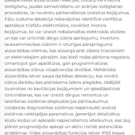
ieslēgšanu, jaudas samazināšanu un avārijas izslēgšanas
procedūras, lai novērstu pārkarsēšanas izraisītus bojājumus.
Fāžu zuduma detekcija nekavējoties identificē vienfāžus
apstākļus trīsfāžu elektrotīklos, novēršot motora
bojājumus, ko var izraisīt nebalansētas elektriskās slodzes
un kas var iznīcināt dārgo sūkņa aprīkojumu. Invertors
lauksaimniecības sūknim ir izturīgas pārsprieguma
aizsardzības shēmas, kas aizsargā pret zibens triecieniem
un elektriskajām pārejām, kas bieži rodas pērkona negaisos,
izmantojot gan aparātūras, gan programmatūras
aizsardzības slāņus visaptverošai drošībai. Mehāniskā
aizsardzība ietver sausa darbības detekciju, kas novērš
sūkņa darbību bez pietiekama ūdens piegādes, tādējādi
izvairoties no kavitācijas bojājumiem un spiedlāpstiņas
iznīcināšanas, kas var izraisīt dārgus remontus un
laistīšanas sistēmas ekspluatācijas pārtraukumus.
Uzlabotās diagnostikas sistēmas nepārtraukti analizē
sistēmas veiktspējas parametrus, ģenerējot detalizētus
kļūdu kodus un apkopēs nepieciešamos ieteikumus, kas ļauj
plānot prognozējošo apkopi un aktīvi risināt potenciālas
problēmas. Vides aizsardzības funkcijas ietver IP65 klases