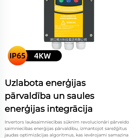
Uzlabota enerģijas
pārvaldība un saules
enerģijas integrācija
Invertors lauksaimniecības sūknim revolucionāri pārveido
saimniecības enerģijas pārvaldību, izmantojot sarežģītus
jaudas optimizācijas algoritmus, kas ievērojami samazina