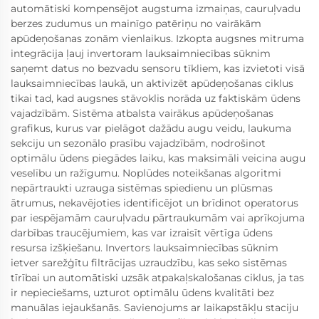
automātiski kompensējot augstuma izmaiņas, cauruļvadu
berzes zudumus un mainīgo patēriņu no vairākām
apūdeņošanas zonām vienlaikus. Izkopta augsnes mitruma
integrācija ļauj invertoram lauksaimniecības sūknim
saņemt datus no bezvadu sensoru tīkliem, kas izvietoti visā
lauksaimniecības laukā, un aktivizēt apūdeņošanas ciklus
tikai tad, kad augsnes stāvoklis norāda uz faktiskām ūdens
vajadzībām. Sistēma atbalsta vairākus apūdeņošanas
grafikus, kurus var pielāgot dažādu augu veidu, laukuma
sekciju un sezonālo prasību vajadzībām, nodrošinot
optimālu ūdens piegādes laiku, kas maksimāli veicina augu
veselību un ražīgumu. Noplūdes noteikšanas algoritmi
nepārtraukti uzrauga sistēmas spiedienu un plūsmas
ātrumus, nekavējoties identificējot un brīdinot operatorus
par iespējamām cauruļvadu pārtraukumām vai aprīkojuma
darbības traucējumiem, kas var izraisīt vērtīga ūdens
resursa izšķiešanu. Invertors lauksaimniecības sūknim
ietver sarežģītu filtrācijas uzraudzību, kas seko sistēmas
tīrībai un automātiski uzsāk atpakaļskalošanas ciklus, ja tas
ir nepieciešams, uzturot optimālu ūdens kvalitāti bez
manuālas iejaukšanās. Savienojums ar laikapstākļu staciju