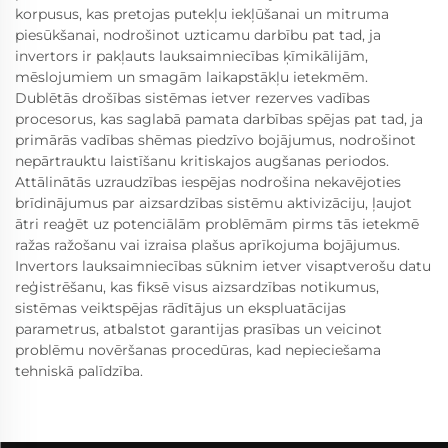
korpusus, kas pretojas putekļu iekļūšanai un mitruma
piesūkšanai, nodrošinot uzticamu darbību pat tad, ja
invertors ir pakļauts lauksaimniecības ķīmikālijām,
mēslojumiem un smagām laikapstākļu ietekmēm.
Dublētās drošības sistēmas ietver rezerves vadības
procesorus, kas saglabā pamata darbības spējas pat tad, ja
primārās vadības shēmas piedzīvo bojājumus, nodrošinot
nepārtrauktu laistīšanu kritiskajos augšanas periodos.
Attālinātās uzraudzības iespējas nodrošina nekavējoties
brīdinājumus par aizsardzības sistēmu aktivizāciju, ļaujot
ātri reaģēt uz potenciālām problēmām pirms tās ietekmē
ražas ražošanu vai izraisa plašus aprīkojuma bojājumus.
Invertors lauksaimniecības sūknim ietver visaptverošu datu
reģistrēšanu, kas fiksē visus aizsardzības notikumus,
sistēmas veiktspējas rādītājus un ekspluatācijas
parametrus, atbalstot garantijas prasības un veicinot
problēmu novēršanas procedūras, kad nepieciešama
tehniskā palīdzība.