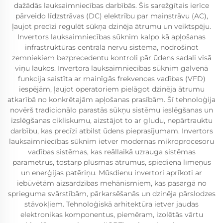
dažādās lauksaimniecības darbībās. Šis sarežģītais ierīce
pārveido līdzstrāvas (DC) elektrību par maiņstrāvu (AC),
ļaujot precīzi regulēt sūkņa dzinēja ātrumu un veiktspēju.
Invertors lauksaimniecības sūknim kalpo kā apļošanas
infrastruktūras centrālā nervu sistēma, nodrošinot
zemniekiem bezprecedentu kontroli pār ūdens sadali visā
viņu laukos. Invertora lauksaimniecības sūknim galvenā
funkcija saistīta ar mainīgās frekvences vadības (VFD)
iespējām, ļaujot operatoriem pielāgot dzinēja ātrumu
atkarībā no konkrētajām apļošanas prasībām. Šī tehnoloģija
novērš tradicionālo parastās sūkņu sistēmu ieslēgšanas un
izslēgšanas cikliskumu, aizstājot to ar gludu, nepārtrauktu
darbību, kas precīzi atbilst ūdens pieprasījumam. Invertors
lauksaimniecības sūknim ietver modernas mikroprocesoru
vadības sistēmas, kas reāllaikā uzrauga sistēmas
parametrus, tostarp plūsmas ātrumus, spiediena līmeņus
un enerģijas patēriņu. Mūsdienu invertori aprīkoti ar
iebūvētām aizsardzības mehānismiem, kas pasargā no
sprieguma svārstībām, pārkarsēšanās un dzinēja pārslodzes
stāvokļiem. Tehnoloģiskā arhitektūra ietver jaudas
elektronikas komponentus, piemēram, izolētās vārtu