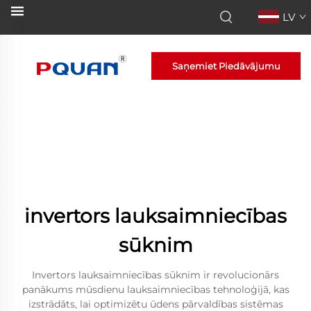
LV
Saņemiet Piedāvājumu
invertors lauksaimniecības
sūknim
Invertors lauksaimniecības sūknim ir revolucionārs
panākums mūsdienu lauksaimniecības tehnoloģijā, kas
izstrādāts, lai optimizētu ūdens pārvaldības sistēmas