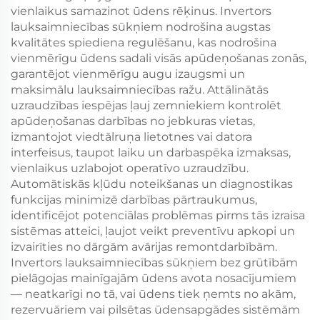
vienlaikus samazinot ūdens rēķinus. Invertors
lauksaimniecības sūkņiem nodrošina augstas
kvalitātes spiediena regulēšanu, kas nodrošina
vienmērīgu ūdens sadali visās apūdeņošanas zonās,
garantējot vienmērīgu augu izaugsmi un
maksimālu lauksaimniecības ražu. Attālinātās
uzraudzības iespējas ļauj zemniekiem kontrolēt
apūdeņošanas darbības no jebkuras vietas,
izmantojot viedtālruņa lietotnes vai datora
interfeisus, taupot laiku un darbaspēka izmaksas,
vienlaikus uzlabojot operatīvo uzraudzību.
Automātiskās kļūdu noteikšanas un diagnostikas
funkcijas minimizē darbības pārtraukumus,
identificējot potenciālas problēmas pirms tās izraisa
sistēmas atteici, ļaujot veikt preventīvu apkopi un
izvairīties no dārgām avārijas remontdarbībām.
Invertors lauksaimniecības sūkņiem bez grūtībām
pielāgojas mainīgajām ūdens avota nosacījumiem
— neatkarīgi no tā, vai ūdens tiek ņemts no akām,
rezervuāriem vai pilsētas ūdensapgādes sistēmām