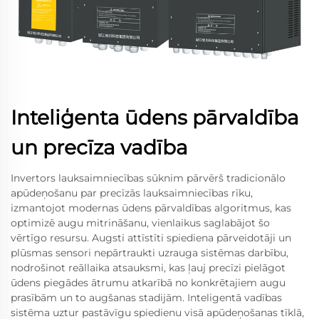
Inteliģenta ūdens pārvaldība
un precīza vadība
Invertors lauksaimniecības sūknim pārvērš tradicionālo
apūdeņošanu par precīzās lauksaimniecības rīku,
izmantojot modernas ūdens pārvaldības algoritmus, kas
optimizē augu mitrināšanu, vienlaikus saglabājot šo
vērtīgo resursu. Augsti attīstīti spiediena pārveidotāji un
plūsmas sensori nepārtraukti uzrauga sistēmas darbību,
nodrošinot reāllaika atsauksmi, kas ļauj precīzi pielāgot
ūdens piegādes ātrumu atkarībā no konkrētajiem augu
prasībām un to augšanas stadijām. Inteligentā vadības
sistēma uztur pastāvīgu spiedienu visā apūdeņošanas tīklā,