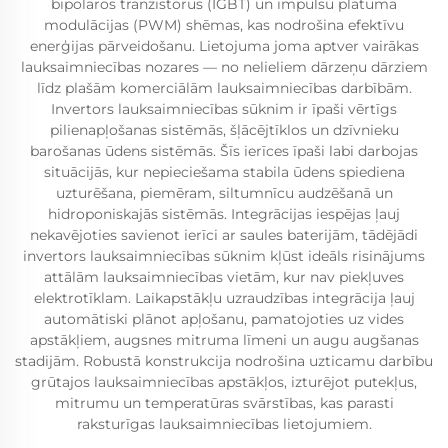
bipolāros tranzistorus (IGBT) un impulsu platuma
modulācijas (PWM) shēmas, kas nodrošina efektīvu
enerģijas pārveidošanu. Lietojuma joma aptver vairākas
lauksaimniecības nozares — no nelieliem dārzeņu dārziem
līdz plašām komerciālām lauksaimniecības darbībām.
Invertors lauksaimniecības sūknim ir īpaši vērtīgs
pilienapļošanas sistēmās, šļācējtīklos un dzīvnieku
barošanas ūdens sistēmās. Šīs ierīces īpaši labi darbojas
situācijās, kur nepieciešama stabila ūdens spiediena
uzturēšana, piemēram, siltumnīcu audzēšanā un
hidroponiskajās sistēmās. Integrācijas iespējas ļauj
nekavējoties savienot ierīci ar saules baterijām, tādējādi
invertors lauksaimniecības sūknim kļūst ideāls risinājums
attālām lauksaimniecības vietām, kur nav piekļuves
elektrotīklam. Laikapstākļu uzraudzības integrācija ļauj
automātiski plānot apļošanu, pamatojoties uz vides
apstākļiem, augsnes mitruma līmeni un augu augšanas
stadijām. Robustā konstrukcija nodrošina uzticamu darbību
grūtajos lauksaimniecības apstākļos, izturējot putekļus,
mitrumu un temperatūras svārstības, kas parasti
raksturīgas lauksaimniecības lietojumiem.