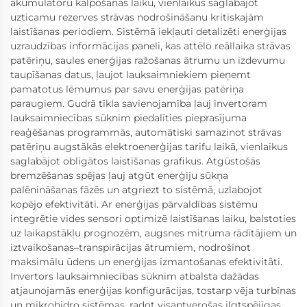
akumulatoru kalpošanas laiku, vienlaikus saglabājot
uzticamu rezerves strāvas nodrošināšanu kritiskajām
laistīšanas periodiem. Sistēmā iekļauti detalizēti enerģijas
uzraudzības informācijas paneli, kas attēlo reāllaika strāvas
patēriņu, saules enerģijas ražošanas ātrumu un izdevumu
taupīšanas datus, ļaujot lauksaimniekiem pieņemt
pamatotus lēmumus par savu enerģijas patēriņa
paraugiem. Gudrā tīkla savienojamība ļauj invertoram
lauksaimniecības sūknim piedalīties pieprasījuma
reaģēšanas programmās, automātiski samazinot strāvas
patēriņu augstākās elektroenerģijas tarifu laikā, vienlaikus
saglabājot obligātos laistīšanas grafikus. Atgūstošās
bremzēšanas spējas ļauj atgūt enerģiju sūkņa
palēnināšanas fāzēs un atgriezt to sistēmā, uzlabojot
kopējo efektivitāti. Ar enerģijas pārvaldības sistēmu
integrētie vides sensori optimizē laistīšanas laiku, balstoties
uz laikapstākļu prognozēm, augsnes mitruma rādītājiem un
iztvaikošanas–transpirācijas ātrumiem, nodrošinot
maksimālu ūdens un enerģijas izmantošanas efektivitāti.
Invertors lauksaimniecības sūknim atbalsta dažādas
atjaunojamās enerģijas konfigurācijas, tostarp vēja turbīnas
un mikrohidro sistēmas, radot visaptverošas ilgtspējīgas