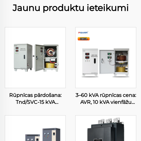
Jaunu produktu ieteikumi
Rūpnīcas pārdošana:
3–60 kVA rūpnīcas cena:
Tnd/SVC-15 kVA
AVR, 10 kVA vienfāžu
zemsprieguma
servomotoru
stabilizators,
sprieguma stabilizators,
automātiskais
izvade 220 V, vara
regulatoris, maiņstrāva
220 V, augstas jaudas