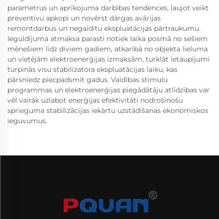
parametrus un aprīkojuma darbības tendences, ļaujot veikt
preventīvu apkopi un novērst dārgas avārijas
remontdarbus un negaidītu ekspluatācijas pārtraukumu.
Ieguldījuma atmaksa parasti notiek laika posmā no sešiem
mēnešiem līdz diviem gadiem, atkarībā no objekta lieluma
un vietējām elektroenerģijas izmaksām, turklāt ietaupījumi
turpinās visu stabilizatora ekspluatācijas laiku, kas
pārsniedz piecpadsmit gadus. Valdības stimulu
programmas un elektroenerģijas piegādātāju atlīdzības var
vēl vairāk uzlabot enerģijas efektivitāti nodrošinošu
sprieguma stabilizācijas iekārtu uzstādīšanas ekonomiskos
ieguvumus.