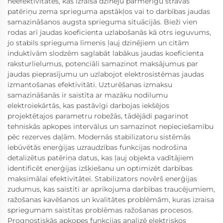
neefektivitātes, kas izraisa dzinēju pārmērīgu strāvas
patēriņu zema sprieguma apstākļos vai to darbības jaudas
samazināšanos augsta sprieguma situācijās. Bieži vien
rodas arī jaudas koeficienta uzlabošanās kā otrs ieguvums,
jo stabils sprieguma līmenis ļauj dzinējiem un citām
induktīvām slodzēm saglabāt labākus jaudas koeficienta
raksturlielumus, potenciāli samazinot maksājumus par
jaudas pieprasījumu un uzlabojot elektrosistēmas jaudas
izmantošanas efektivitāti. Uzturēšanas izmaksu
samazināšanās ir saistīta ar mazāku nodilumu
elektroiekārtās, kas pastāvīgi darbojas iekšējos
projektētajos parametru robežās, tādējādi pagarinot
tehniskās apkopes intervālus un samazinot nepieciešamību
pēc rezerves daļām. Modernās stabilizatoru sistēmās
iebūvētās enerģijas uzraudzības funkcijas nodrošina
detalizētus patēriņa datus, kas ļauj objekta vadītājiem
identificēt enerģijas izšķiešanu un optimizēt darbības
maksimālai efektivitātei. Stabilizators novērš enerģijas
zudumus, kas saistīti ar aprīkojuma darbības traucējumiem,
ražošanas kavēšanos un kvalitātes problēmām, kuras izraisa
spriegumam saistītas problēmas ražošanas procesos.
Prognostiskās apkopes funkcijas analizē elektriskos