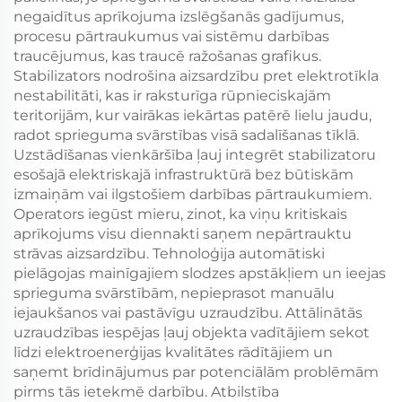
negaidītus aprīkojuma izslēgšanās gadījumus,
procesu pārtraukumus vai sistēmu darbības
traucējumus, kas traucē ražošanas grafikus.
Stabilizators nodrošina aizsardzību pret elektrotīkla
nestabilitāti, kas ir raksturīga rūpnieciskajām
teritorijām, kur vairākas iekārtas patērē lielu jaudu,
radot sprieguma svārstības visā sadalīšanas tīklā.
Uzstādīšanas vienkāršība ļauj integrēt stabilizatoru
esošajā elektriskajā infrastruktūrā bez būtiskām
izmaiņām vai ilgstošiem darbības pārtraukumiem.
Operators iegūst mieru, zinot, ka viņu kritiskais
aprīkojums visu diennakti saņem nepārtrauktu
strāvas aizsardzību. Tehnoloģija automātiski
pielāgojas mainīgajiem slodzes apstākļiem un ieejas
sprieguma svārstībām, nepieprasot manuālu
iejaukšanos vai pastāvīgu uzraudzību. Attālinātās
uzraudzības iespējas ļauj objekta vadītājiem sekot
līdzi elektroenerģijas kvalitātes rādītājiem un
saņemt brīdinājumus par potenciālām problēmām
pirms tās ietekmē darbību. Atbilstība