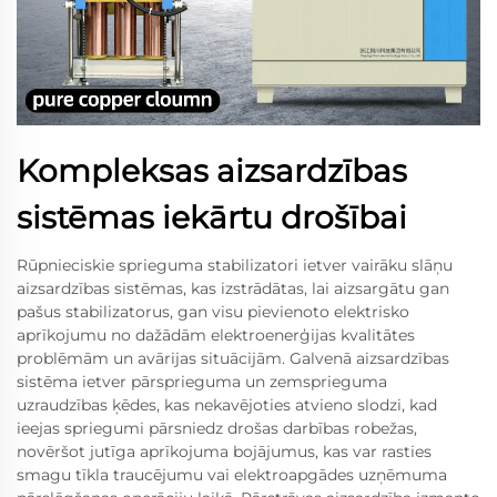
Kompleksas aizsardzības
sistēmas iekārtu drošībai
Rūpnieciskie sprieguma stabilizatori ietver vairāku slāņu
aizsardzības sistēmas, kas izstrādātas, lai aizsargātu gan
pašus stabilizatorus, gan visu pievienoto elektrisko
aprīkojumu no dažādām elektroenerģijas kvalitātes
problēmām un avārijas situācijām. Galvenā aizsardzības
sistēma ietver pārsprieguma un zemsprieguma
uzraudzības ķēdes, kas nekavējoties atvieno slodzi, kad
ieejas spriegumi pārsniedz drošas darbības robežas,
novēršot jutīga aprīkojuma bojājumus, kas var rasties
smagu tīkla traucējumu vai elektroapgādes uzņēmuma