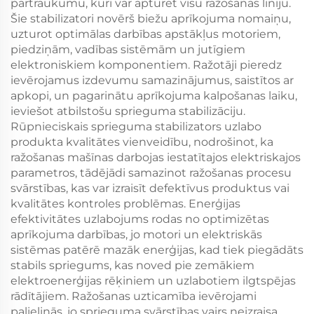
pārtraukumu, kuri var apturēt visu ražošanas līniju.
Šie stabilizatori novērš biežu aprīkojuma nomaiņu,
uzturot optimālas darbības apstākļus motoriem,
piedziņām, vadības sistēmām un jutīgiem
elektroniskiem komponentiem. Ražotāji pieredz
ievērojamus izdevumu samazinājumus, saistītos ar
apkopi, un pagarinātu aprīkojuma kalpošanas laiku,
ieviešot atbilstošu sprieguma stabilizāciju.
Rūpnieciskais sprieguma stabilizators uzlabo
produkta kvalitātes vienveidību, nodrošinot, ka
ražošanas mašīnas darbojas iestatītajos elektriskajos
parametros, tādējādi samazinot ražošanas procesu
svārstības, kas var izraisīt defektīvus produktus vai
kvalitātes kontroles problēmas. Enerģijas
efektivitātes uzlabojums rodas no optimizētas
aprīkojuma darbības, jo motori un elektriskās
sistēmas patērē mazāk enerģijas, kad tiek piegādāts
stabils spriegums, kas noved pie zemākiem
elektroenerģijas rēķiniem un uzlabotiem ilgtspējas
rādītājiem. Ražošanas uzticamība ievērojami
palielinās, jo sprieguma svārstības vairs neizraisa