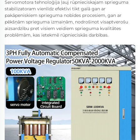
Servomotora tehnoloģija ļauj rūpnieciskajam sprieguma
stabilizatoram vienlīdz efektīvi tikt galā gan ar
pakāpeniskiem sprieguma nobīdes procesiem, gan ar
pēkšņām sprieguma izmaiņām, nodrošinot visaptverošu
aizsardzību pret visiem veidiem sprieguma kvalitātes
problēmām, kas ietekmē rūpnieciskās darbības.