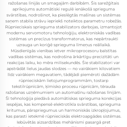
ražošanas līnijās un smagajām darbībām. Šis sarežģītais
aprīkojums automātiski regulē ienākošā sprieguma
svārstības, nodrošinot, ka pieslēgtās mašīnas un sistēmas
saņem stabila strāvu iepriekš noteiktos parametru robežās.
Rūpnieciskais sprieguma stabilizators darbojas, izmantojot
modernu servomotoru tehnoloģiju, elektroniskās vadības
sistēmas un precīzus transformatorus, kas nepārtraukti
uzrauga un koriģē sprieguma līmeņus reāllaikā.
Mūsdienīgās vienības ietver mikroprocesoru balstītas
vadības sistēmas, kas nodrošina ārkārtīgu precizitāti un
reakcijas laiku, ko mēra milisekundēs. Šie stabilizatori var
apstrādāt lielus jaudas slodzes — no vairākiem kilovatiem
līdz vairākiem megavatiem, tādējādi piemēroti dažādām
rūpnieciskām lietojumprogrammām, tostarp
tekstilrūpnīcām, ķīmisko procesu rūpnīcām, tērauda
ražošanas uzņēmumiem un automašīnu ražošanas līnijām.
Šī tehnoloģija piedāvā automātiskas sprieguma korekcijas
iespējas, kas kompensē elektrotīkla svārstības, sprieguma
kritumus, pārspriegumus un harmoniskās izkropļojumus,
kas parasti ietekmē rūpnieciskās elektroapgādes sistēmas.
Iebūvētās aizsardzības mehānismi pasargā pret