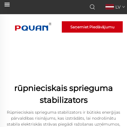
LV
Saņemiet Piedāvājumu
rūpnieciskais sprieguma
stabilizators
Rūpnieciskais sprieguma stabilizators ir būtisks enerģijas
pārvaldības risinājums, kas izstrādāts, lai nodrošinātu
stabila elektriskās strāvas piegādi ražošanas uzņēmumos,