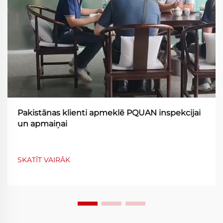
Pakistānas klienti apmeklē PQUAN inspekcijai
un apmaiņai
SKATĪT VAIRĀK