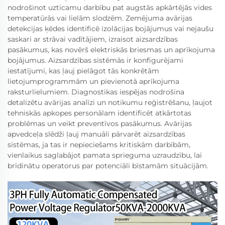
nodrošinot uzticamu darbību pat augstās apkārtējās vides
temperatūrās vai lielām slodzēm. Zemējuma avārijas
detekcijas ķēdes identificē izolācijas bojājumus vai nejaušu
saskari ar strāvai vadītājiem, izraisot aizsardzības
pasākumus, kas novērš elektriskās briesmas un aprīkojuma
bojājumus. Aizsardzības sistēmās ir konfigurējami
iestatījumi, kas ļauj pielāgot tās konkrētām
lietojumprogrammām un pievienotā aprīkojuma
raksturlielumiem. Diagnostikas iespējas nodrošina
detalizētu avārijas analīzi un notikumu reģistrēšanu, ļaujot
tehniskās apkopes personālam identificēt atkārtotas
problēmas un veikt preventīvos pasākumus. Avārijas
apvedceļa slēdži ļauj manuāli pārvarēt aizsardzības
sistēmas, ja tas ir nepieciešams kritiskām darbībām,
vienlaikus saglabājot pamata sprieguma uzraudzību, lai
brīdinātu operatorus par potenciāli bīstamām situācijām.