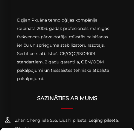
Dzjjan Pkuāna tehnoloģijas kompānija
(dibināta 2003. gadā): profesionāls mainīgās
frekvences pārveidotāja, mīkstās palaišanas
ierīču un sprieguma stabilizatoru ražotājs.
Sertificēts atbilstoši CE/CQC/ISO9001
standartiem, 2 gadu garantija, OEM/ODM
pakalpojumi un tiešsaistes tehniskā atbalsta
pakalpojumi.
SAZINĀTIES AR MUMS
Zhan Cheng iela 555, Liushi pilsēta, Leqing pilsēta,
Džedzjanas provinces