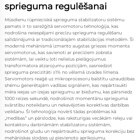
sprieguma regulēšanai
Mūsdienu rūpnieciskā sprieguma stabilizatoru sistēmu
pamats ir to sarežģītā servomotoru tehnoloģija, kas
nodrošina neiespējami precīzu sprieguma regulēšanu
salīdzinājumā ar tradicionālajām stabilizācijas metodēm. Šī
modernā mehānismā izmanto augstas griezes momenta
servomotorus, kas savienoti ar precīziem zobrata
sistēmām, lai veiktu ļoti nelielus pielāgojumus
transformatora atzarojumu pozīcijām, sasniedzot
sprieguma precizitāti ±1% no vēlamā izvades līmeņa.
Servomotors reaģē uz mikroprocesoru balstītu uzraudzības
shēmu ģenerētajām vadības signāliem, kas nepārtraukti
mēra ieejas un izejas spriegumu ar biežumu, kas pārsniedz
1000 reizes sekundē, nodrošinot momentānu sprieguma
svārstību noteikšanu un nekavējoties korektīvas darbības
veikšanu. Šī tehnoloģija novērš tādas problēmas kā
„medības” un pārslodze, kas raksturīgas vecākām releju vai
kontaktoru darbināmām stabilizatoru sistēmām,
nodrošinot gludu un nepārtrauktu sprieguma korekciju bez
mehāniskas slodzes uz pievienoto aprīkojumu.