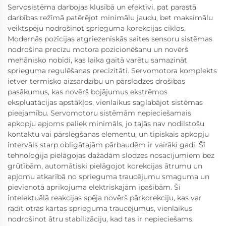
Servosistēma darbojas klusībā un efektīvi, pat parastā
darbības režīmā patērējot minimālu jaudu, bet maksimālu
veiktspēju nodrošinot sprieguma korekcijas ciklos.
Modernās pozīcijas atgriezeniskās saites sensoru sistēmas
nodrošina precīzu motora pozicionēšanu un novērš
mehānisko nobīdi, kas laika gaitā varētu samazināt
sprieguma regulēšanas precizitāti. Servomotora komplekts
ietver termisko aizsardzību un pārslodzes drošības
pasākumus, kas novērš bojājumus ekstrēmos
ekspluatācijas apstākļos, vienlaikus saglabājot sistēmas
pieejamību. Servomotoru sistēmām nepieciešamais
apkopju apjoms paliek minimāls, jo tajās nav nodilstošu
kontaktu vai pārslēgšanas elementu, un tipiskais apkopju
intervāls starp obligātajām pārbaudēm ir vairāki gadi. Šī
tehnoloģija pielāgojas dažādām slodzes nosacījumiem bez
grūtībām, automātiski pielāgojot korekcijas ātrumu un
apjomu atkarībā no sprieguma traucējumu smaguma un
pievienotā aprīkojuma elektriskajām īpašībām. Šī
intelektuālā reakcijas spēja novērš pārkorekciju, kas var
radīt otrās kārtas sprieguma traucējumus, vienlaikus
nodrošinot ātru stabilizāciju, kad tas ir nepieciešams.