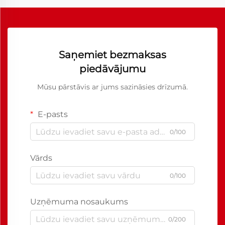
Saņemiet bezmaksas
piedāvājumu
Mūsu pārstāvis ar jums sazināsies drīzumā.
E-pasts
0/100
Vārds
0/100
Uzņēmuma nosaukums
0/200