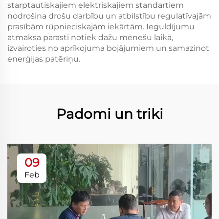
starptautiskajiem elektriskajiem standartiem
nodrošina drošu darbību un atbilstību regulatīvajām
prasībām rūpnieciskajām iekārtām. Ieguldījumu
atmaksa parasti notiek dažu mēnešu laikā,
izvairoties no aprīkojuma bojājumiem un samazinot
enerģijas patēriņu.
Padomi un triki
09
Feb