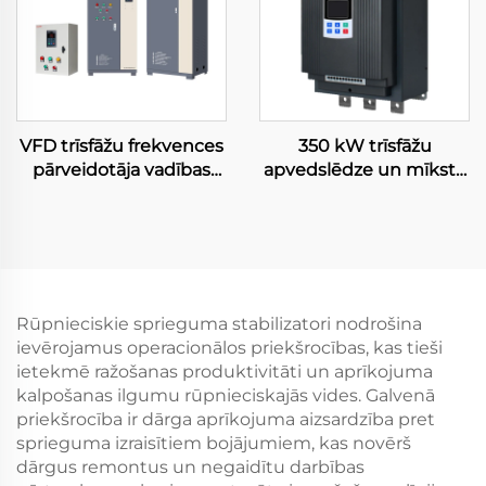
SVC
VFD trīsfāžu frekvences
350 kW trīsfāžu
pārveidotāja vadības
apvedslēdze un mīkstā
skapis kompresoram,
palaišanas ierīce
0,75 kW–630 kW,
motoram ar inteliģentu
vektora vadība, PWM,
vadību, aizsardzības
zemsprieguma
pakāpe IP65, RS485
mainīgās frekvences
sakari, piespiedu gaisa
dzesēšana, 50/60 Hz
Rūpnieciskie sprieguma stabilizatori nodrošina
ievērojamus operacionālos priekšrocības, kas tieši
ietekmē ražošanas produktivitāti un aprīkojuma
kalpošanas ilgumu rūpnieciskajās vides. Galvenā
priekšrocība ir dārga aprīkojuma aizsardzība pret
sprieguma izraisītiem bojājumiem, kas novērš
dārgus remontus un negaidītu darbības