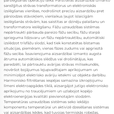
pārslēgšanas operāciju laikā. Pārstrāvas aizsardzība izmanto
sarežģītus strāvas transformatorus un elektroniskās
izslēgšanas vienības, nodrošinot precīzu aizsardzību pret
pārslodzes stāvokļiem, vienlaikus ļaujot īslaicīgām
ieslēgšanās strāvām, kas saistītas ar dzinēju palaišanu un
transformatora ieslēgšanu. Fāžu uzraudzības sistēmas
nepārtraukti pārbauda pareizo fāžu secību, fāžu starpā
sprieguma līdzsvaru un fāžu nepārtrauktību, automātiski
izslēdzot trīsfāžu slodzi, kad tiek konstatētas bīstamas
situācijas, piemēram, vienas fāzes zudums vai apgrieztā
fāžu secība. Īssavienojuma aizsardzībai izmanto augsta
ātruma automātiskos slēdžus vai drošinātājus, kas
paredzēti, lai pārtrauktu avārijas strāvas milisekundēs,
novēršot bojājumus lejupvadītajam aprīkojumam un
minimizējot elektrisko avāriju ietekmi uz objekta darbību.
Harmonisko filtrēšanas iespējas samazina izkropļojumu
līmeni elektroapgādes tīklā, aizsargājot jutīgo elektronisko
aprīkojumu no traucējumiem un uzlabojot kopējo
elektroenerģijas kvalitāti pievienotajām slodzēm.
Temperatūras uzraudzības sistēmas seko iekšējo
komponentu temperatūrai un aktivizē dzesēšanas sistēmas
vai aizsardzības ķēdes, kad tuvojas termiskās robežas,