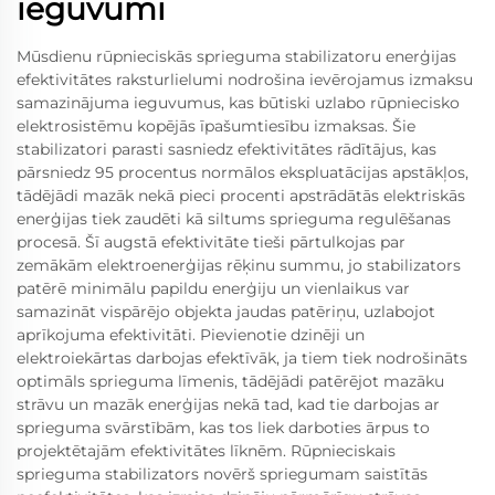
ieguvumi
Mūsdienu rūpnieciskās sprieguma stabilizatoru enerģijas
efektivitātes raksturlielumi nodrošina ievērojamus izmaksu
samazinājuma ieguvumus, kas būtiski uzlabo rūpniecisko
elektrosistēmu kopējās īpašumtiesību izmaksas. Šie
stabilizatori parasti sasniedz efektivitātes rādītājus, kas
pārsniedz 95 procentus normālos ekspluatācijas apstākļos,
tādējādi mazāk nekā pieci procenti apstrādātās elektriskās
enerģijas tiek zaudēti kā siltums sprieguma regulēšanas
procesā. Šī augstā efektivitāte tieši pārtulkojas par
zemākām elektroenerģijas rēķinu summu, jo stabilizators
patērē minimālu papildu enerģiju un vienlaikus var
samazināt vispārējo objekta jaudas patēriņu, uzlabojot
aprīkojuma efektivitāti. Pievienotie dzinēji un
elektroiekārtas darbojas efektīvāk, ja tiem tiek nodrošināts
optimāls sprieguma līmenis, tādējādi patērējot mazāku
strāvu un mazāk enerģijas nekā tad, kad tie darbojas ar
sprieguma svārstībām, kas tos liek darboties ārpus to
projektētajām efektivitātes līknēm. Rūpnieciskais
sprieguma stabilizators novērš spriegumam saistītās