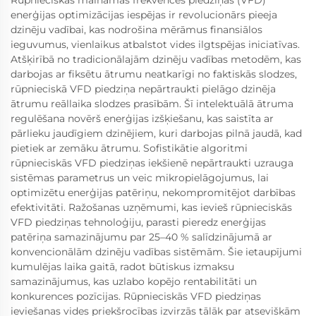
Rūpnieciskās maināmās frekvences piedziņas (VFD)
enerģijas optimizācijas iespējas ir revolucionārs pieeja
dzinēju vadībai, kas nodrošina mērāmus finansiālos
ieguvumus, vienlaikus atbalstot vides ilgtspējas iniciatīvas.
Atšķirībā no tradicionālajām dzinēju vadības metodēm, kas
darbojas ar fiksētu ātrumu neatkarīgi no faktiskās slodzes,
rūpnieciskā VFD piedziņa nepārtraukti pielāgo dzinēja
ātrumu reāllaika slodzes prasībām. Šī intelektuālā ātruma
regulēšana novērš enerģijas izšķiešanu, kas saistīta ar
pārlieku jaudīgiem dzinējiem, kuri darbojas pilnā jaudā, kad
pietiek ar zemāku ātrumu. Sofistikātie algoritmi
rūpnieciskās VFD piedziņas iekšienē nepārtraukti uzrauga
sistēmas parametrus un veic mikropielāgojumus, lai
optimizētu enerģijas patēriņu, nekompromitējot darbības
efektivitāti. Ražošanas uzņēmumi, kas ievieš rūpnieciskās
VFD piedziņas tehnoloģiju, parasti pieredz enerģijas
patēriņa samazinājumu par 25–40 % salīdzinājumā ar
konvencionālām dzinēju vadības sistēmām. Šie ietaupījumi
kumulējas laika gaitā, radot būtiskus izmaksu
samazinājumus, kas uzlabo kopējo rentabilitāti un
konkurences pozīcijas. Rūpnieciskās VFD piedziņas
ieviešanas vides priekšrocības izvirzās tālāk par atsevišķām