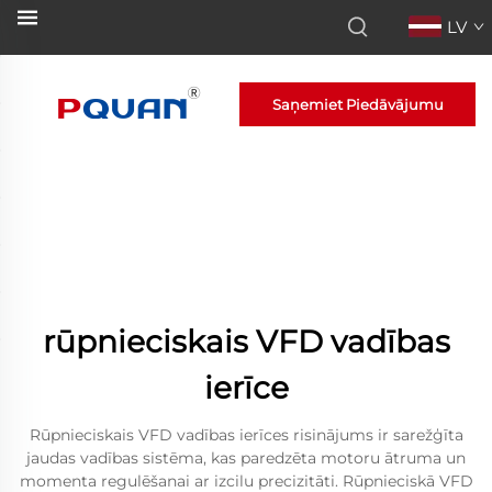
LV
Saņemiet Piedāvājumu
rūpnieciskais VFD vadības
ierīce
Rūpnieciskais VFD vadības ierīces risinājums ir sarežģīta
jaudas vadības sistēma, kas paredzēta motoru ātruma un
momenta regulēšanai ar izcilu precizitāti. Rūpnieciskā VFD