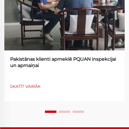
Pakistānas klienti apmeklē PQUAN inspekcijai
un apmaiņai
SKATĪT VAIRĀK