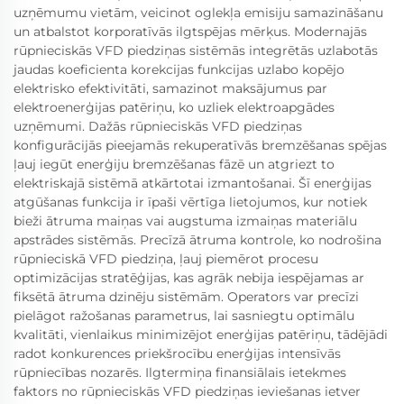
uzņēmumu vietām, veicinot oglekļa emisiju samazināšanu
un atbalstot korporatīvās ilgtspējas mērķus. Modernajās
rūpnieciskās VFD piedziņas sistēmās integrētās uzlabotās
jaudas koeficienta korekcijas funkcijas uzlabo kopējo
elektrisko efektivitāti, samazinot maksājumus par
elektroenerģijas patēriņu, ko uzliek elektroapgādes
uzņēmumi. Dažās rūpnieciskās VFD piedziņas
konfigurācijās pieejamās rekuperatīvās bremzēšanas spējas
ļauj iegūt enerģiju bremzēšanas fāzē un atgriezt to
elektriskajā sistēmā atkārtotai izmantošanai. Šī enerģijas
atgūšanas funkcija ir īpaši vērtīga lietojumos, kur notiek
bieži ātruma maiņas vai augstuma izmaiņas materiālu
apstrādes sistēmās. Precīzā ātruma kontrole, ko nodrošina
rūpnieciskā VFD piedziņa, ļauj piemērot procesu
optimizācijas stratēģijas, kas agrāk nebija iespējamas ar
fiksētā ātruma dzinēju sistēmām. Operators var precīzi
pielāgot ražošanas parametrus, lai sasniegtu optimālu
kvalitāti, vienlaikus minimizējot enerģijas patēriņu, tādējādi
radot konkurences priekšrocību enerģijas intensīvās
rūpniecības nozarēs. Ilgtermiņa finansiālais ietekmes
faktors no rūpnieciskās VFD piedziņas ieviešanas ietver