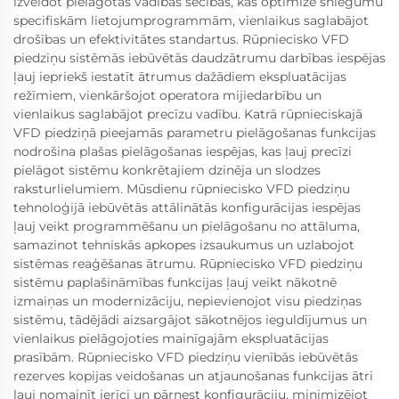
izveidot pielāgotas vadības secības, kas optimizē sniegumu
specifiskām lietojumprogrammām, vienlaikus saglabājot
drošības un efektivitātes standartus. Rūpniecisko VFD
piedziņu sistēmās iebūvētās daudzātrumu darbības iespējas
ļauj iepriekš iestatīt ātrumus dažādiem ekspluatācijas
režīmiem, vienkāršojot operatora mijiedarbību un
vienlaikus saglabājot precīzu vadību. Katrā rūpnieciskajā
VFD piedziņā pieejamās parametru pielāgošanas funkcijas
nodrošina plašas pielāgošanas iespējas, kas ļauj precīzi
pielāgot sistēmu konkrētajiem dzinēja un slodzes
raksturlielumiem. Mūsdienu rūpniecisko VFD piedziņu
tehnoloģijā iebūvētās attālinātās konfigurācijas iespējas
ļauj veikt programmēšanu un pielāgošanu no attāluma,
samazinot tehniskās apkopes izsaukumus un uzlabojot
sistēmas reaģēšanas ātrumu. Rūpniecisko VFD piedziņu
sistēmu paplašināmības funkcijas ļauj veikt nākotnē
izmaiņas un modernizāciju, nepievienojot visu piedziņas
sistēmu, tādējādi aizsargājot sākotnējos ieguldījumus un
vienlaikus pielāgojoties mainīgajām ekspluatācijas
prasībām. Rūpniecisko VFD piedziņu vienībās iebūvētās
rezerves kopijas veidošanas un atjaunošanas funkcijas ātri
ļauj nomainīt ierīci un pārnest konfigurāciju, minimizējot