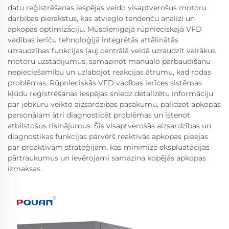
datu reģistrēšanas iespējas veido visaptverošus motoru
darbības pierakstus, kas atvieglo tendenču analīzi un
apkopas optimizāciju. Mūsdienīgajā rūpnieciskajā VFD
vadības ierīču tehnoloģijā integrētās attālinātās
uzraudzības funkcijas ļauj centrālā veidā uzraudzīt vairākus
motoru uzstādījumus, samazinot manuālo pārbaudīšanu
nepieciešamību un uzlabojot reakcijas ātrumu, kad rodas
problēmas. Rūpnieciskās VFD vadības ierīces sistēmas
kļūdu reģistrēšanas iespējas sniedz detalizētu informāciju
par jebkuru veikto aizsardzības pasākumu, palīdzot apkopas
personālam ātri diagnosticēt problēmas un īstenot
atbilstošus risinājumus. Šīs visaptverošās aizsardzības un
diagnostikas funkcijas pārvērš reaktīvās apkopas pieejas
par proaktīvām stratēģijām, kas minimizē ekspluatācijas
pārtraukumus un ievērojami samazina kopējās apkopas
izmaksas.