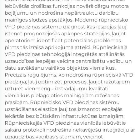
iebūvētās drošības funkcijas novērš dārgu motora
bojājumu un nodrošina nepārtrauktu darbību
mainīgos slodzes apstākļos. Moderno rūpniecisko
VFD piedziņas sistēmu diagnostikas iespējas ļauj
īstenot prognozējošās apkopes stratēģijas, ļaujot
operatoriem identificēt potenciālas problēmas
pirms tās izraisa aprīkojuma atteici. Rūpnieciskajā
VFD piedziņas tehnoloģijā integrētās attālinātās
uzraudzības iespējas veicina centralizētu vadību un
datu savākšanu vairākos objektos vienlaikus.
Precīzais regulējums, ko nodrošina rūpnieciskā VFD
piedziņa, ļauj optimizēt procesus, ļaujot ražotājiem
uzturēt vienmērīgu izstrādājumu kvalitāti,
vienlaikus pielāgojoties mainīgajām ražošanas
prasībām. Rūpniecisko VFD piedziņas sistēmu
uzstādīšanas elastība ļauj tos izmantot esošajās
iekārtās bez būtiskām infrastruktūras izmaiņām.
Rūpnieciskajās VFD piedziņas vienībās iebūvētie
sakaru protokoli nodrošina nekavējošu integrāciju ar
uzraudzības vadības sistēmām, veicinot