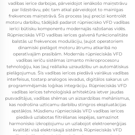
vadības ierīce darbojas, pārveidojot ienākošo maiņstrāvu
par līdzstrāvu, pēc tam atkal pārveidojot to mainīgas
frekvences maiņstrāvā. Šis process ļauj precīzi kontrolēt
motoru darbību, tādējādi padarot rūpniecisko VFD vadības
ierīci būtisku komponentu modernajās ražošanas vidēs.
Rūpnieciskās VFD vadības ierīces galvenā funkcionalitāte
balstās uz frekvences modulāciju, ļaujot operatoriem
dinamiski pielāgot motoru ātrumu atkarībā no
operatīvajām prasībām. Modernās rūpnieciskās VFD
vadības ierīču sistēmas izmanto mikroprocesoru
tehnoloģiju, kas ļauj reāllaika uzraudzību un automātiskus
pielāgojumus. Šīs vadības ierīces piedāvā vairākus vadības
interfeisus, tostarp analogos ievadus, digitālos sakarus un
programmējamās loģikas integrāciju. Rūpnieciskās VFD
vadības ierīces tehnoloģiskā arhitektūra ietver jaudas
pusvadītājus, vadības shēmas un aizsardzības mehānismus,
kas nodrošina uzticamu darbību stingros ekspluatācijas
apstākļos. Mūsdienu rūpnieciskās VFD vadības ierīces
piedāvā uzlabotas filtrēšanas iespējas, samazinot
harmonisko izkropļojumu un uzlabojot elektroenerģijas
kvalitāti visā elektriskajā sistēmā. Rūpnieciskās VFD