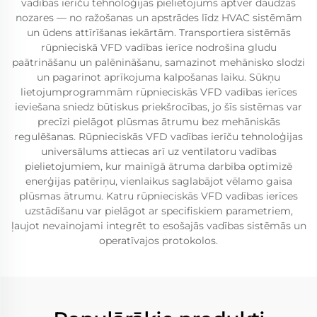
vadības ierīču tehnoloģijas pielietojums aptver daudzas
nozares — no ražošanas un apstrādes līdz HVAC sistēmām
un ūdens attīrīšanas iekārtām. Transportiera sistēmās
rūpnieciskā VFD vadības ierīce nodrošina gludu
paātrināšanu un palēnināšanu, samazinot mehānisko slodzi
un pagarinot aprīkojuma kalpošanas laiku. Sūkņu
lietojumprogrammām rūpnieciskās VFD vadības ierīces
ieviešana sniedz būtiskus priekšrocības, jo šīs sistēmas var
precīzi pielāgot plūsmas ātrumu bez mehāniskās
regulēšanas. Rūpnieciskās VFD vadības ierīču tehnoloģijas
universālums attiecas arī uz ventilatoru vadības
pielietojumiem, kur mainīgā ātruma darbība optimizē
enerģijas patēriņu, vienlaikus saglabājot vēlamo gaisa
plūsmas ātrumu. Katru rūpnieciskās VFD vadības ierīces
uzstādīšanu var pielāgot ar specifiskiem parametriem,
ļaujot nevainojami integrēt to esošajās vadības sistēmās un
operatīvajos protokolos.