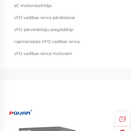
aC motorskaitītājs
vFD vadības ierīce pārdošanai
vFD pārveidotāju piegādātāji
rūpnieciskais VFD vadības ierīce
vFD vadības ierīce motoram