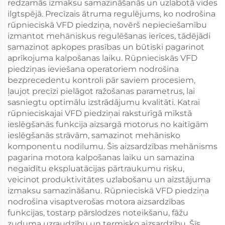
redzamās izmaksu samazināšanās un uzlabotā vides
ilgtspējā. Precīzais ātruma regulējums, ko nodrošina
rūpnieciskā VFD piedziņa, novērš nepieciešamību
izmantot mehāniskus regulēšanas ierīces, tādējādi
samazinot apkopes prasības un būtiski pagarinot
aprīkojuma kalpošanas laiku. Rūpnieciskās VFD
piedziņas ieviešana operatoriem nodrošina
bezprecedentu kontroli pār saviem procesiem,
ļaujot precīzi pielāgot ražošanas parametrus, lai
sasniegtu optimālu izstrādājumu kvalitāti. Katrai
rūpnieciskajai VFD piedziņai raksturīgā mīkstā
ieslēgšanās funkcija aizsargā motorus no kaitīgām
ieslēgšanās strāvām, samazinot mehānisko
komponentu nodilumu. Šis aizsardzības mehānisms
pagarina motora kalpošanas laiku un samazina
negaidītu ekspluatācijas pārtraukumu risku,
veicinot produktivitātes uzlabošanu un aizstājuma
izmaksu samazināšanu. Rūpnieciskā VFD piedziņa
nodrošina visaptverošas motora aizsardzības
funkcijas, tostarp pārslodzes noteikšanu, fāžu
zuduma uzraudzību un termisko aizsardzību. Šīs