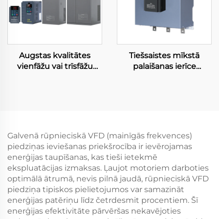
Augstas kvalitātes
Tiešsaistes mīkstā
vienfāžu vai trīsfāžu
palaišanas ierīce
VFD, 220 V, 380 V
PQZR8-SZ220-T4,
maiņstrāvas vadības
vienfāžu/trīsfāžu
ierīce, 630 kW mainīgā
universāls frekvences
biežuma invertors ar
pārveidotājs
PWM vadību
maiņstrāvas motoram
Galvenā rūpnieciskā VFD (mainīgās frekvences)
un kompresoram
piedziņas ieviešanas priekšrocība ir ievērojamas
enerģijas taupīšanas, kas tieši ietekmē
ekspluatācijas izmaksas. Ļaujot motoriem darboties
optimālā ātrumā, nevis pilnā jaudā, rūpnieciskā VFD
piedziņa tipiskos pielietojumos var samazināt
enerģijas patēriņu līdz četrdesmit procentiem. Šī
enerģijas efektivitāte pārvēršas nekavējoties