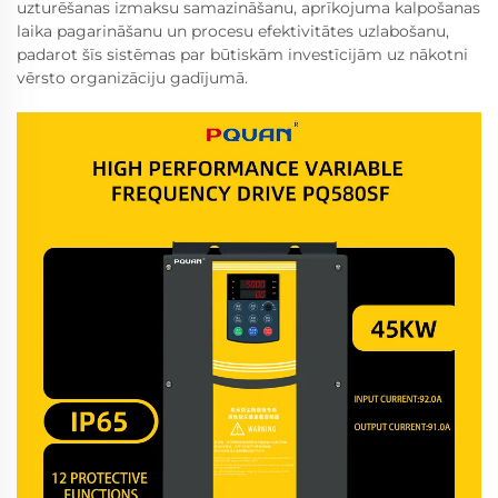
uzturēšanas izmaksu samazināšanu, aprīkojuma kalpošanas
laika pagarināšanu un procesu efektivitātes uzlabošanu,
padarot šīs sistēmas par būtiskām investīcijām uz nākotni
vērsto organizāciju gadījumā.