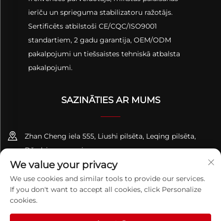
ierīču un sprieguma stabilizatoru ražotājs.
Sertificēts atbilstoši CE/CQC/ISO9001
standartiem, 2 gadu garantija, OEM/ODM
pakalpojumi un tiešsaistes tehniskā atbalsta
pakalpojumi.
SAZINĀTIES AR MUMS
Zhan Cheng iela 555, Liushi pilsēta, Leqing pilsēta,
Džedzjanas provinces
We value your privacy
+86-13695814656
We use cookies and similar tools to provide our services.
If you don't want to accept all cookies, click Personalize
[email protected]
cookies.