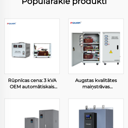
Populārākie produkti
Rūpnīcas cena: 3 kVA
Augstas kvalitātes
OEM automātiskais
maiņstrāvas
sprieguma stabilizators,
automātiskie
3 va, 220 V/110 V,
sprieguma
vienfāzes un trīsfāzes
regulatori/stabilizatori
AVR ar servomotoru
Tns/SVC, 20 kVA, 380 V,
vadību
servomotoru vadības
AVR