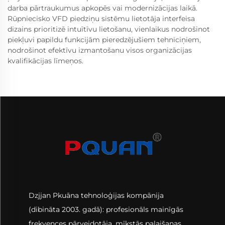
darba pārtraukumus apkopēs vai modernizācijas laikā.
Rūpniecisko VFD piedziņu sistēmu lietotāja interfeisa
dizains prioritizē intuītīvu lietošanu, vienlaikus nodrošinot
piekļuvi papildu funkcijām pieredzējušiem tehniciņiem,
nodrošinot efektīvu izmantošanu visos organizācijas
kvalifikācijas līmeņos.
Dzjjan Pkuāna tehnoloģijas kompānija
(dibināta 2003. gadā): profesionāls mainīgās
frekvences pārveidotāja, mīkstās palaišanas