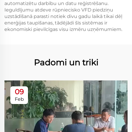
automatizētu darbību un datu reģistrēšanu.
Ieguldījumu atdeve rūpniecisko VFD piedziņu
uzstādīšanā parasti notiek divu gadu laikā tikai dēļ
enerģijas taupīšanas, tādējādi šīs sistēmas ir
ekonomiski pievilcīgas visu izmēru uzņēmumiem.
Padomi un triki
09
Feb