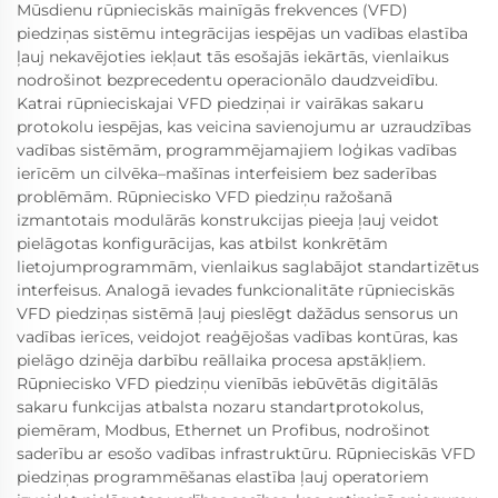
Mūsdienu rūpnieciskās mainīgās frekvences (VFD)
piedziņas sistēmu integrācijas iespējas un vadības elastība
ļauj nekavējoties iekļaut tās esošajās iekārtās, vienlaikus
nodrošinot bezprecedentu operacionālo daudzveidību.
Katrai rūpnieciskajai VFD piedziņai ir vairākas sakaru
protokolu iespējas, kas veicina savienojumu ar uzraudzības
vadības sistēmām, programmējamajiem loģikas vadības
ierīcēm un cilvēka–mašīnas interfeisiem bez saderības
problēmām. Rūpniecisko VFD piedziņu ražošanā
izmantotais modulārās konstrukcijas pieeja ļauj veidot
pielāgotas konfigurācijas, kas atbilst konkrētām
lietojumprogrammām, vienlaikus saglabājot standartizētus
interfeisus. Analogā ievades funkcionalitāte rūpnieciskās
VFD piedziņas sistēmā ļauj pieslēgt dažādus sensorus un
vadības ierīces, veidojot reaģējošas vadības kontūras, kas
pielāgo dzinēja darbību reāllaika procesa apstākļiem.
Rūpniecisko VFD piedziņu vienībās iebūvētās digitālās
sakaru funkcijas atbalsta nozaru standartprotokolus,
piemēram, Modbus, Ethernet un Profibus, nodrošinot
saderību ar esošo vadības infrastruktūru. Rūpnieciskās VFD
piedziņas programmēšanas elastība ļauj operatoriem