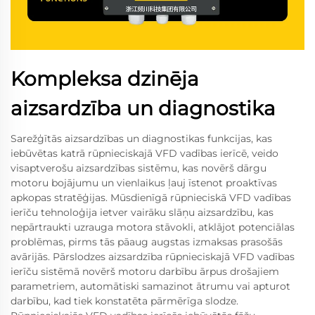
Kompleksa dzinēja
aizsardzība un diagnostika
Sarežģītās aizsardzības un diagnostikas funkcijas, kas
iebūvētas katrā rūpnieciskajā VFD vadības ierīcē, veido
visaptverošu aizsardzības sistēmu, kas novērš dārgu
motoru bojājumu un vienlaikus ļauj īstenot proaktīvas
apkopas stratēģijas. Mūsdienīgā rūpnieciskā VFD vadības
ierīču tehnoloģija ietver vairāku slāņu aizsardzību, kas
nepārtraukti uzrauga motora stāvokli, atklājot potenciālas
problēmas, pirms tās pāaug augstas izmaksas prasošās
avārijās. Pārslodzes aizsardzība rūpnieciskajā VFD vadības
ierīču sistēmā novērš motoru darbību ārpus drošajiem
parametriem, automātiski samazinot ātrumu vai apturot
darbību, kad tiek konstatēta pārmērīga slodze.