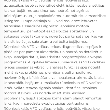
Rūpnieciskajās VFD vadības ierīcēs iebūvētās fāžu
uzraudzības iespējas identificē elektriskās nesabalansētības,
kas var bojāt motora tinumus, nodrošinot agrīnus
brīdinājumus un, ja nepieciešams, automātisku aizsardzības
izslēgšanu. Rūpnieciskajā VFD vadības ierīcē iebūvētās
termiskās aizsardzības algoritmi aprēķina motora
temperatūru, pamatojoties uz slodzes apstākļiem un
apkājējās vides faktoriem, novēršot pārkarsēšanos, kas var
izraisīt izolācijas sabrukumu vai bultu bojājumus.
Rūpnieciskās VFD vadības ierīces diagnostikas iespējas ir
plašākas par pamata aizsardzību un nodrošina detalizētus
ekspluatācijas datus, kas atbalsta prognozējošās apkopas
programmas. Augstākā līmeņa rūpnieciskajās VFD vadības
ierīcēs pieejamās vibrāciju analīzes funkcijas spēj noteikt
mehāniskas problēmas, piemēram, bultu nodilumu,
nevienmērīgu izlīdzināšanu vai nebalansu, pirms tās izraisa
katastrofālu bojājumu. Izsalkušo rūpniecisko VFD vadības
ierīču veiktā strāvas signāla analīze identificē izmaiņas
motora stāvoklī, kas norāda uz attīstību esošām
problēmām, ļaujot apkopas komandām plānot remontus
laikā, kad ir paredzēts ekspluatācijas pārtraukums.
Rūpnieciskajās VFD vadības ierīcēs iebūvētās vēsturisko