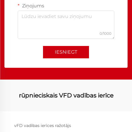
Ziņojums
0/1000
IESNIEGT
rūpnieciskais VFD vadības ierīce
vFD vadības ierīces ražotājs