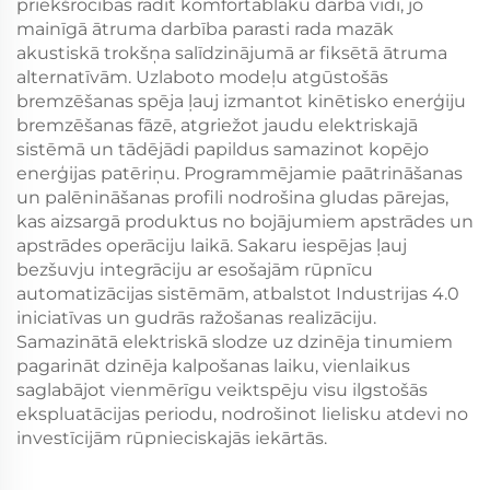
priekšrocības radīt komfortablāku darba vidi, jo
mainīgā ātruma darbība parasti rada mazāk
akustiskā trokšņa salīdzinājumā ar fiksētā ātruma
alternatīvām. Uzlaboto modeļu atgūstošās
bremzēšanas spēja ļauj izmantot kinētisko enerģiju
bremzēšanas fāzē, atgriežot jaudu elektriskajā
sistēmā un tādējādi papildus samazinot kopējo
enerģijas patēriņu. Programmējamie paātrināšanas
un palēnināšanas profili nodrošina gludas pārejas,
kas aizsargā produktus no bojājumiem apstrādes un
apstrādes operāciju laikā. Sakaru iespējas ļauj
bezšuvju integrāciju ar esošajām rūpnīcu
automatizācijas sistēmām, atbalstot Industrijas 4.0
iniciatīvas un gudrās ražošanas realizāciju.
Samazinātā elektriskā slodze uz dzinēja tinumiem
pagarināt dzinēja kalpošanas laiku, vienlaikus
saglabājot vienmērīgu veiktspēju visu ilgstošās
ekspluatācijas periodu, nodrošinot lielisku atdevi no
investīcijām rūpnieciskajās iekārtās.