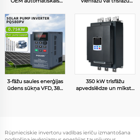
OEM automātiskais
vienfāžu vai trīsfāžu
sprieguma stabilizators,
VFD, 220 V, 380 V
3 va, 220 V/110 V,
maiņstrāvas vadības
vienfāzes un trīsfāzes
ierīce, 630 kW mainīgā
AVR ar servomotoru
biežuma invertors ar
vadību
PWM vadību
maiņstrāvas motoram
un kompresoram
3-fāžu saules enerģijas
350 kW trīsfāžu
ūdens sūkņa VFD, 380
apvedslēdze un mīkstā
V, 0,75–4 kW, vektoru
palaišanas ierīce
vadība iegremdējamam
motoram ar inteliģentu
sūknim
vadību, aizsardzības
pakāpe IP65, RS485
sakari, piespiedu gaisa
dzesēšana, 50/60 Hz
Rūpnieciskie invertoru vadības ierīču izmantošana
nodrošina ievērojamus enerģijas taupījumus,