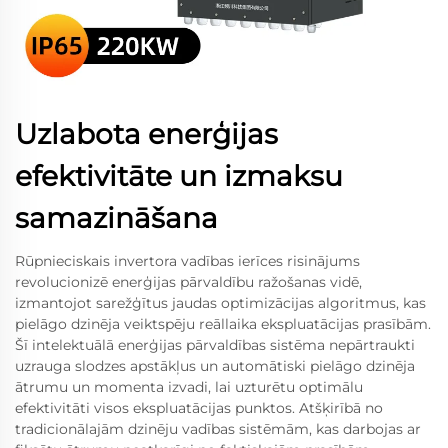
Uzlabota enerģijas
efektivitāte un izmaksu
samazināšana
Rūpnieciskais invertora vadības ierīces risinājums
revolucionizē enerģijas pārvaldību ražošanas vidē,
izmantojot sarežģītus jaudas optimizācijas algoritmus, kas
pielāgo dzinēja veiktspēju reāllaika ekspluatācijas prasībām.
Šī intelektuālā enerģijas pārvaldības sistēma nepārtraukti
uzrauga slodzes apstākļus un automātiski pielāgo dzinēja
ātrumu un momenta izvadi, lai uzturētu optimālu
efektivitāti visos ekspluatācijas punktos. Atšķirībā no
tradicionālajām dzinēju vadības sistēmām, kas darbojas ar