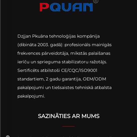
Dzjjan Pkuāna tehnoloģijas kompānija
(dibināta 2003. gadā): profesionāls mainīgās
frekvences pārveidotāja, mīkstās palaišanas
ierīču un sprieguma stabilizatoru ražotājs.
Sertificēts atbilstoši CE/CQC/ISO9001
standartiem, 2 gadu garantija, OEM/ODM
pakalpojumi un tiešsaistes tehniskā atbalsta
pakalpojumi.
SAZINĀTIES AR MUMS