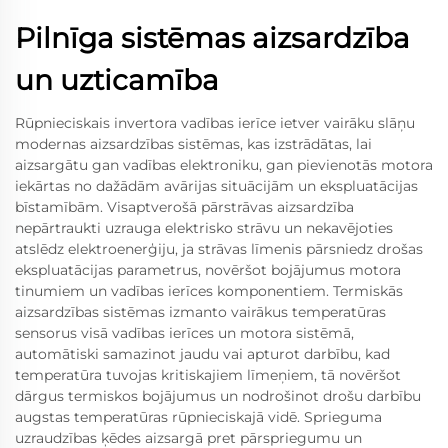
Pilnīga sistēmas aizsardzība
un uzticamība
Rūpnieciskais invertora vadības ierīce ietver vairāku slāņu
modernas aizsardzības sistēmas, kas izstrādātas, lai
aizsargātu gan vadības elektroniku, gan pievienotās motora
iekārtas no dažādām avārijas situācijām un ekspluatācijas
bīstamībām. Visaptverošā pārstrāvas aizsardzība
nepārtraukti uzrauga elektrisko strāvu un nekavējoties
atslēdz elektroenerģiju, ja strāvas līmenis pārsniedz drošas
ekspluatācijas parametrus, novēršot bojājumus motora
tinumiem un vadības ierīces komponentiem. Termiskās
aizsardzības sistēmas izmanto vairākus temperatūras
sensorus visā vadības ierīces un motora sistēmā,
automātiski samazinot jaudu vai apturot darbību, kad
temperatūra tuvojas kritiskajiem līmeņiem, tā novēršot
dārgus termiskos bojājumus un nodrošinot drošu darbību
augstas temperatūras rūpnieciskajā vidē. Sprieguma
uzraudzības ķēdes aizsargā pret pārspriegumu un