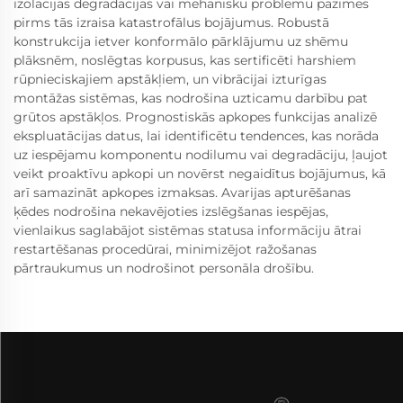
izolācijas degradācijas vai mehānisku problēmu pazīmes
pirms tās izraisa katastrofālus bojājumus. Robustā
konstrukcija ietver konformālo pārklājumu uz shēmu
plāksnēm, noslēgtas korpusus, kas sertificēti harshiem
rūpnieciskajiem apstākļiem, un vibrācijai izturīgas
montāžas sistēmas, kas nodrošina uzticamu darbību pat
grūtos apstākļos. Prognostiskās apkopes funkcijas analizē
ekspluatācijas datus, lai identificētu tendences, kas norāda
uz iespējamu komponentu nodilumu vai degradāciju, ļaujot
veikt proaktīvu apkopi un novērst negaidītus bojājumus, kā
arī samazināt apkopes izmaksas. Avarijas apturēšanas
ķēdes nodrošina nekavējoties izslēgšanas iespējas,
vienlaikus saglabājot sistēmas statusa informāciju ātrai
restartēšanas procedūrai, minimizējot ražošanas
pārtraukumus un nodrošinot personāla drošību.