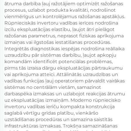
ātruma darbība ļauj ražotājiem optimizēt ražošanas
procesus, uzlabot produkta kvalitāti, nodrošinot
vienmērīgus un kontrolējamus ražošanas apstākļus.
Rūpnieciskās invertoru vadības ierīces nodrošina
izcilu ekspluatācijas elastību, ļaujot ātri pielāgot
ražošanas parametrus, neprasot fiziskas aprīkojuma
izmaiņas vai ilgstošas iestatīšanas procedūras.
Integrētās diagnostikas iespējas nodrošina reāllaika
uzraudzību pār sistēmas darbību, ļaujot apkopju
komandām identificēt potenciālas problēmas,
pirms tās izraisa dārgu ekspluatācijas pārtraukumu
vai aprīkojuma atteici. Attālinātās uzraudzības un
vadības funkcijas ļauj operatoriem pārvaldīt vairākas
sistēmas no centrālām vietām, samazinot
darbaspēka izmaksas un uzlabojot reakcijas ātrumu
uz ekspluatācijas izmaiņām. Moderno rūpniecisko
invertoru vadības ierīču kompakta konstrukcija
saglabā vērtīgu grīdas platību, vienkāršo
uzstādīšanas procedūras un samazina saistītās
infrastruktūras izmaksas. Trokšņa samazināšanas