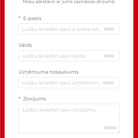
Mūsu pārstāvis ar jums sazināsies drīzumā.
E-pasts
0/100
Vārds
0/100
Uzņēmuma nosaukums
0/200
Ziņojums
0/1000