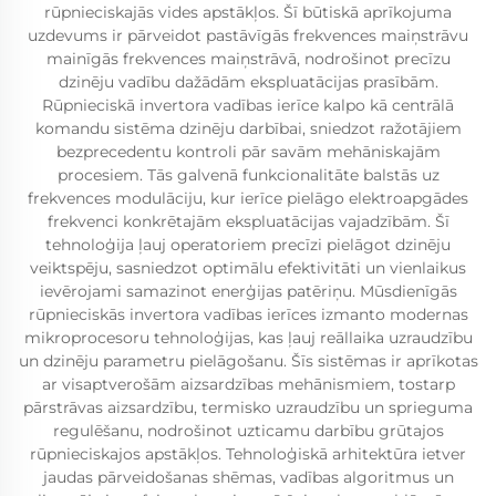
rūpnieciskajās vides apstākļos. Šī būtiskā aprīkojuma
uzdevums ir pārveidot pastāvīgās frekvences maiņstrāvu
mainīgās frekvences maiņstrāvā, nodrošinot precīzu
dzinēju vadību dažādām ekspluatācijas prasībām.
Rūpnieciskā invertora vadības ierīce kalpo kā centrālā
komandu sistēma dzinēju darbībai, sniedzot ražotājiem
bezprecedentu kontroli pār savām mehāniskajām
procesiem. Tās galvenā funkcionalitāte balstās uz
frekvences modulāciju, kur ierīce pielāgo elektroapgādes
frekvenci konkrētajām ekspluatācijas vajadzībām. Šī
tehnoloģija ļauj operatoriem precīzi pielāgot dzinēju
veiktspēju, sasniedzot optimālu efektivitāti un vienlaikus
ievērojami samazinot enerģijas patēriņu. Mūsdienīgās
rūpnieciskās invertora vadības ierīces izmanto modernas
mikroprocesoru tehnoloģijas, kas ļauj reāllaika uzraudzību
un dzinēju parametru pielāgošanu. Šīs sistēmas ir aprīkotas
ar visaptverošām aizsardzības mehānismiem, tostarp
pārstrāvas aizsardzību, termisko uzraudzību un sprieguma
regulēšanu, nodrošinot uzticamu darbību grūtajos
rūpnieciskajos apstākļos. Tehnoloģiskā arhitektūra ietver
jaudas pārveidošanas shēmas, vadības algoritmus un