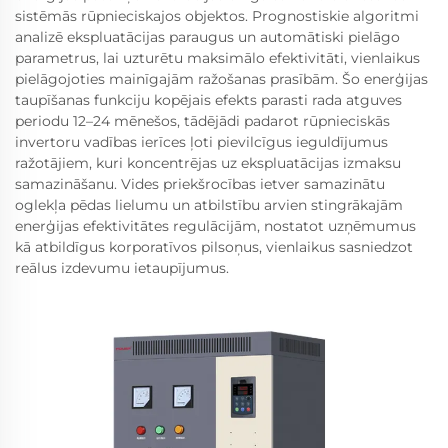
sistēmās rūpnieciskajos objektos. Prognostiskie algoritmi
analizē ekspluatācijas paraugus un automātiski pielāgo
parametrus, lai uzturētu maksimālo efektivitāti, vienlaikus
pielāgojoties mainīgajām ražošanas prasībām. Šo enerģijas
taupīšanas funkciju kopējais efekts parasti rada atguves
periodu 12–24 mēnešos, tādējādi padarot rūpnieciskās
invertoru vadības ierīces ļoti pievilcīgus ieguldījumus
ražotājiem, kuri koncentrējas uz ekspluatācijas izmaksu
samazināšanu. Vides priekšrocības ietver samazinātu
oglekļa pēdas lielumu un atbilstību arvien stingrākajām
enerģijas efektivitātes regulācijām, nostatot uzņēmumus
kā atbildīgus korporatīvos pilsoņus, vienlaikus sasniedzot
reālus izdevumu ietaupījumus.