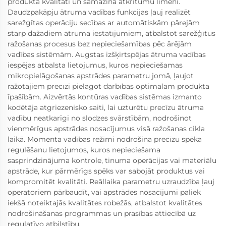
produkta kvalitāti un samazina atkritumu līmeni.
Daudzpakāpju ātruma vadības funkcijas ļauj realizēt
sarežģītas operāciju secības ar automātiskām pārejām
starp dažādiem ātruma iestatījumiem, atbalstot sarežģītus
ražošanas procesus bez nepieciešamības pēc ārējām
vadības sistēmām. Augstas izšķirtspējas ātruma vadības
iespējas atbalsta lietojumus, kuros nepieciešamas
mikropielāgošanas apstrādes parametru jomā, ļaujot
ražotājiem precīzi pielāgot darbības optimālām produkta
īpašībām. Aizvērtās kontūras vadības sistēmas izmanto
kodētāja atgriezenisko saiti, lai uzturētu precīzu ātruma
vadību neatkarīgi no slodzes svārstībām, nodrošinot
vienmērīgus apstrādes nosacījumus visā ražošanas cikla
laikā. Momenta vadības režīmi nodrošina precīzu spēka
regulēšanu lietojumos, kuros nepieciešama
sasprindzinājuma kontrole, tinuma operācijas vai materiālu
apstrāde, kur pārmērīgs spēks var sabojāt produktus vai
kompromitēt kvalitāti. Reāllaika parametru uzraudzība ļauj
operatoriem pārbaudīt, vai apstrādes nosacījumi paliek
iekšā noteiktajās kvalitātes robežās, atbalstot kvalitātes
nodrošināšanas programmas un prasības attiecībā uz
regulatīvo atbilstību.