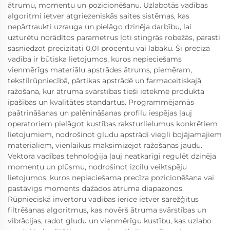
ātrumu, momentu un pozicionēšanu. Uzlabotās vadības
algoritmi ietver atgriezeniskās saites sistēmas, kas
nepārtraukti uzrauga un pielāgo dzinēja darbību, lai
uzturētu norādītos parametrus ļoti stingrās robežās, parasti
sasniedzot precizitāti 0,01 procentu vai labāku. Šī precīzā
vadība ir būtiska lietojumos, kuros nepieciešams
vienmērīgs materiālu apstrādes ātrums, piemēram,
tekstilrūpniecībā, pārtikas apstrādē un farmaceitiskajā
ražošanā, kur ātruma svārstības tieši ietekmē produkta
īpašības un kvalitātes standartus. Programmējamās
paātrināšanas un palēnināšanas profilu iespējas ļauj
operatoriem pielāgot kustības raksturlielumus konkrētiem
lietojumiem, nodrošinot gludu apstrādi viegli bojājamajiem
materiāliem, vienlaikus maksimizējot ražošanas jaudu.
Vektora vadības tehnoloģija ļauj neatkarīgi regulēt dzinēja
momentu un plūsmu, nodrošinot izcilu veiktspēju
lietojumos, kuros nepieciešama precīza pozicionēšana vai
pastāvīgs moments dažādos ātruma diapazonos.
Rūpnieciskā invertoru vadības ierīce ietver sarežģītus
filtrēšanas algoritmus, kas novērš ātruma svārstības un
vibrācijas, radot gludu un vienmērīgu kustību, kas uzlabo