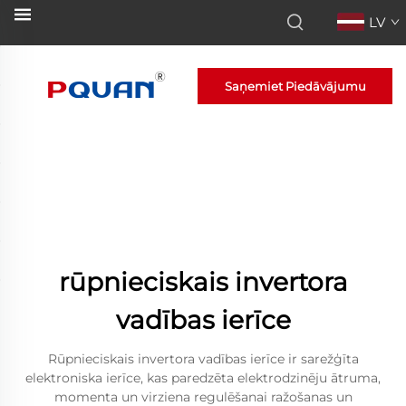
LV
Saņemiet Piedāvājumu
rūpnieciskais invertora
vadības ierīce
Rūpnieciskais invertora vadības ierīce ir sarežģīta
elektroniska ierīce, kas paredzēta elektrodzinēju ātruma,
momenta un virziena regulēšanai ražošanas un