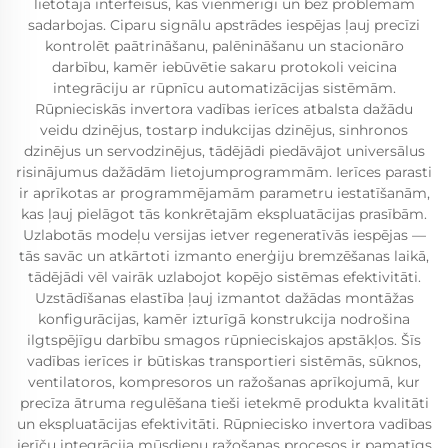
lietotāja interfeisus, kas vienmērīgi un bez problēmām
sadarbojas. Ciparu signālu apstrādes iespējas ļauj precīzi
kontrolēt paātrināšanu, palēnināšanu un stacionāro
darbību, kamēr iebūvētie sakaru protokoli veicina
integrāciju ar rūpnīcu automatizācijas sistēmām.
Rūpnieciskās invertora vadības ierīces atbalsta dažādu
veidu dzinējus, tostarp indukcijas dzinējus, sinhronos
dzinējus un servodzinējus, tādējādi piedāvājot universālus
risinājumus dažādām lietojumprogrammām. Ierīces parasti
ir aprīkotas ar programmējamām parametru iestatīšanām,
kas ļauj pielāgot tās konkrētajām ekspluatācijas prasībām.
Uzlabotās modeļu versijas ietver regeneratīvās iespējas —
tās savāc un atkārtoti izmanto enerģiju bremzēšanas laikā,
tādējādi vēl vairāk uzlabojot kopējo sistēmas efektivitāti.
Uzstādīšanas elastība ļauj izmantot dažādas montāžas
konfigurācijas, kamēr izturīgā konstrukcija nodrošina
ilgtspējīgu darbību smagos rūpnieciskajos apstākļos. Šīs
vadības ierīces ir būtiskas transportieri sistēmās, sūknos,
ventilatoros, kompresoros un ražošanas aprīkojumā, kur
precīza ātruma regulēšana tieši ietekmē produkta kvalitāti
un ekspluatācijas efektivitāti. Rūpniecisko invertora vadības
ierīču integrācija mūsdienu ražošanas procesos ir pamatīgs