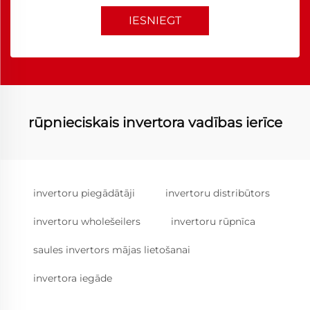
IESNIEGT
rūpnieciskais invertora vadības ierīce
invertoru piegādātāji
invertoru distribūtors
invertoru wholešeilers
invertoru rūpnīca
saules invertors mājas lietošanai
invertora iegāde