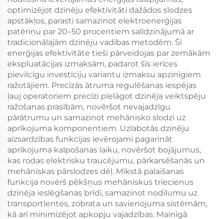
optimizējot dzinēju efektivitāti dažādos slodzes
apstākļos, parasti samazinot elektroenerģijas
patēriņu par 20–50 procentiem salīdzinājumā ar
tradicionālajām dzinēju vadības metodēm. Šī
enerģijas efektivitāte tieši pārveidojas par zemākām
ekspluatācijas izmaksām, padarot šīs ierīces
pievilcīgu investīciju variantu izmaksu apzinīgiem
ražotājiem. Precīzās ātruma regulēšanas iespējas
ļauj operatoriem precīzi pielāgot dzinēja veiktspēju
ražošanas prasībām, novēršot nevajadzīgu
pārātrumu un samazinot mehānisko slodzi uz
aprīkojuma komponentiem. Uzlabotās dzinēju
aizsardzības funkcijas ievērojami pagarināt
aprīkojuma kalpošanas laiku, novēršot bojājumus,
kas rodas elektrisku traucējumu, pārkarsēšanās un
mehāniskas pārslodzes dēļ. Mīkstā palaišanas
funkcija novērš pēkšņus mehāniskus triecienus
dzinēja ieslēgšanas brīdī, samazinot nodilumu uz
transportlentes, zobrata un savienojuma sistēmām,
kā arī minimizējot apkopju vajadzības. Mainīgā