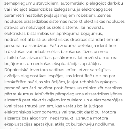
zemspriegumu stāvokļiem, automātiski pielāgojot darbību
vai iniciējot aizsardzības izslēgšanu, ja elektroapgādes
parametri neatbilst pieļaujamajiem robežiem. Zemes
noplūdes aizsardzības sistēmas noteikt elektriskās noplūdes
strāvas un nekavējoties izolē sistēmu, lai novērstu
elektriskās bīstamības un aprīkojuma bojājumus,
nodrošinot atbilstību elektriskās drošības standartiem un
personāla aizsardzību. Fāžu zuduma detekcija identificē
trūkstošas vai nebalansētas barošanas fāzes un veic
atbilstošus aizsardzības pasākumus, lai novērstu motora
bojājumus un nedrošas ekspluatācijas apstākļus.
Rūpnieciskā invertora vadības ierīce ietver sarežģītas
avārijas diagnostikas iespējas, kas identificē un ziņo par
konkrētām avārijas situācijām, ļaujot tehniskās apkopes
personālam ātri novērst problēmas un minimizēt darbības
pārtraukumus. Iebūvētās pārsprieguma aizsardzības ķēdes
aizsargā pret elektriskajiem impulsiem un elektroenerģijas
kvalitātes traucējumiem, kas varētu bojāt jutīgos
elektroniskos komponentus vai traucēt darbību. Motora
aizsardzības algoritmi nepārtraukti uzrauga motora
ekspluatācijas apstākļus, atklājot bultskrūvju nodiluma,