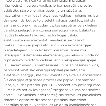
fiksētu ātrumu neatkarīgi no faktiskajām prasībām,
rūpnieciskā invertora vadības ierīce nodrošina precīzu
atbilstību starp enerģijas patēriņu un ražošanas
rezultātiem. Mainīgās frekvences vadības mehānisms ļauj
dzinējiem darboties to visefektīvākajos punktos, būtiski
samazinot enerģijas zudumus, kas saistīti ar pārāk lieliem
vai slikti pielāgotiem dzinēju pielietojumiem. Uzlabotās
jaudas koeficienta korekcijas funkcijas uzlabo
elektrosistēmas efektivitāti, vienlaikus samazinot
maksājumus par pieprasīto jaudu no elektroenerģijas
piegādātājiem un nodrošinot mērāmus izdevumu
ietaupījumus ikmēneša elektroenerģijas rēķinos. Moderno
rūpniecisko invertoru vadības ierīču rekuperācijas spējas
ļauj savākt enerģiju bremzēšanas un palēnināšanas ciklos,
pārvēršot kinētisko enerģiju atpakaļ par lietojamu
elektrisko enerģiju, kas tiek ievadīta objekta elektrosistēmā.
Šis enerģijas atgūšanas process var papildus samazināt
kopējo jaudas patēriņu par 10–15 procentiem pielietojumos,
kurās bieži notiek ieslēgšana/izslēgšana vai mainās slodzes
apstākļi. Šo vadības ierīču sarežģītās termiskās pārvaldības
sistēmas optimizē dzesēšanas prasības, samazinot
enerģijas patēriņu ventilācijas un gaisa kondicionēšanas