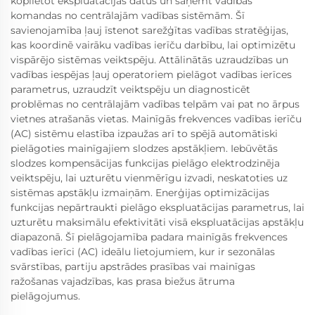
koplietot ekspluatācijas datus un saņemt vadības
komandas no centrālajām vadības sistēmām. Šī
savienojamība ļauj īstenot sarežģītas vadības stratēģijas,
kas koordinē vairāku vadības ierīču darbību, lai optimizētu
vispārējo sistēmas veiktspēju. Attālinātās uzraudzības un
vadības iespējas ļauj operatoriem pielāgot vadības ierīces
parametrus, uzraudzīt veiktspēju un diagnosticēt
problēmas no centrālajām vadības telpām vai pat no ārpus
vietnes atrašanās vietas. Mainīgās frekvences vadības ierīču
(AC) sistēmu elastība izpaužas arī to spējā automātiski
pielāgoties mainīgajiem slodzes apstākļiem. Iebūvētās
slodzes kompensācijas funkcijas pielāgo elektrodzinēja
veiktspēju, lai uzturētu vienmērīgu izvadi, neskatoties uz
sistēmas apstākļu izmaiņām. Enerģijas optimizācijas
funkcijas nepārtraukti pielāgo ekspluatācijas parametrus, lai
uzturētu maksimālu efektivitāti visā ekspluatācijas apstākļu
diapazonā. Šī pielāgojamība padara mainīgās frekvences
vadības ierīci (AC) ideālu lietojumiem, kur ir sezonālas
svārstības, partiju apstrādes prasības vai mainīgas
ražošanas vajadzības, kas prasa biežus ātruma
pielāgojumus.