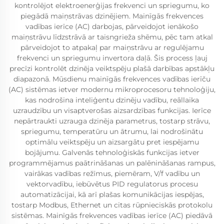
kontrolējot elektroenerģijas frekvenci un spriegumu, ko
piegādā maiņstrāvas dzinējiem. Mainīgās frekvences
vadības ierīce (AC) darbojas, pārveidojot ienākošo
maiņstrāvu līdzstrāvā ar taisngrieža shēmu, pēc tam atkal
pārveidojot to atpakaļ par maiņstrāvu ar regulējamu
frekvenci un spriegumu invertora daļā. Šis process ļauj
precīzi kontrolēt dzinēja veiktspēju plašā darbības apstākļu
diapazonā. Mūsdienu mainīgās frekvences vadības ierīču
(AC) sistēmas ietver modernu mikroprocesoru tehnoloģiju,
kas nodrošina inteliģentu dzinēju vadību, reāllaika
uzraudzību un visaptverošas aizsardzības funkcijas. Ierīce
nepārtraukti uzrauga dzinēja parametrus, tostarp strāvu,
spriegumu, temperatūru un ātrumu, lai nodrošinātu
optimālu veiktspēju un aizsargātu pret iespējamu
bojājumu. Galvenās tehnoloģiskās funkcijas ietver
programmējamus paātrināšanas un palēnināšanas rampus,
vairākas vadības režīmus, piemēram, V/f vadību un
vektorvadību, iebūvētus PID regulatorus procesu
automatizācijai, kā arī plašas komunikācijas iespējas,
tostarp Modbus, Ethernet un citas rūpnieciskās protokolu
sistēmas. Mainīgās frekvences vadības ierīce (AC) piedāvā