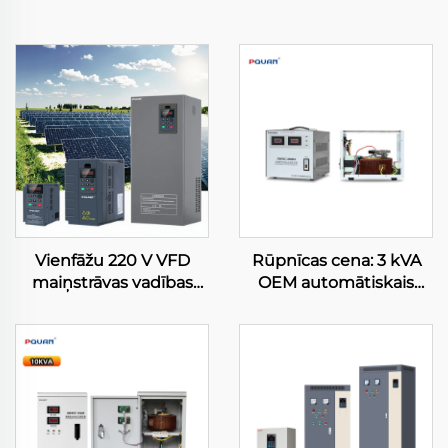
Vienfāžu 220 V VFD
Rūpnīcas cena: 3 kVA
maiņstrāvas vadības
OEM automātiskais
ierīce ar iebūvētu MPPT
sprieguma stabilizators,
kontrolieri, saules
3 va, 220 V/110 V,
enerģijas ūdens sūkņa
vienfāzes un trīsfāzes
invertors kompresoram
AVR ar servomotoru
lauksaimniecības
vadību
aplaistīšanas sistēmām