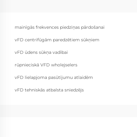
mainīgās frekvences piedziņas pārdošanai
vFD centrifūgām paredzētiem sūkņiem
vFD ūdens sūkņa vadībai
rūpnieciskā VFD wholejselers
vFD lielapjoma pasūtījumu atlaidēm
vFD tehniskās atbalsta sniedzējs