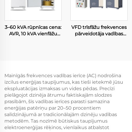
3–60 kVA rūpnīcas cena:
VFD trīsfāžu frekvences
AVR, 10 kVA vienfāžu
pārveidotāja vadības
servomotoru
skapis kompresoram,
sprieguma stabilizators,
0,75 kW–630 kW,
izvade 220 V, vara
vektora vadība, PWM,
zemsprieguma
mainīgās frekvences
Mainīgās frekvences vadības ierīce (AC) nodrošina
izcilus enerģijas taupījumus, kas tieši ietekmē jūsu
ekspluatācijas izmaksas un vides pēdas. Precīzi
pielāgojot dzinēja ātrumu faktiskajām slodzes
prasībām, šīs vadības ierīces parasti samazina
enerģijas patēriņu par 20–50 procentiem
salīdzinājumā ar tradicionālajām dzinēju vadības
metodēm. Tas nozīmē būtiskus taupījumus
elektroenerģijas rēķinos, vienlaikus atbalstot