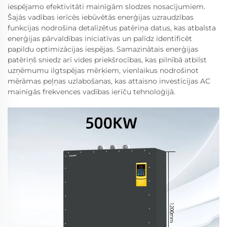
iespējamo efektivitāti mainīgām slodzes nosacījumiem.
Šajās vadības ierīcēs iebūvētās enerģijas uzraudzības
funkcijas nodrošina detalizētus patēriņa datus, kas atbalsta
enerģijas pārvaldības iniciatīvas un palīdz identificēt
papildu optimizācijas iespējas. Samazinātais enerģijas
patēriņš sniedz arī vides priekšrocības, kas pilnībā atbilst
uzņēmumu ilgtspējas mērķiem, vienlaikus nodrošinot
mērāmas peļņas uzlabošanas, kas attaisno investīcijas AC
mainīgās frekvences vadības ierīču tehnoloģijā.