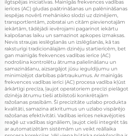
ilgtspējas iniciatīvas. Mainīgās frekvences vadības
ierīces (AC) gludas paātrināšanas un palēnināšanas
iespējas novērš mehānisko slodzi uz dzinējiem,
transportlentām, zobratai un citām pievienotajām
iekārtām, tādējādi ievērojami pagarinot iekārtu
kalpošanas laiku un samazinot apkopes izmaksas.
Nevis straujas ieslēgšanās un izslēgšanās, kā tas
raksturīgi tradicionālajām dzinēju startierīcēm, bet
gan mainīgās frekvences vadības ierīce (AC)
nodrošina kontrolētu ātruma palielināšanu un
samazināšanu, aizsargājot jūsu ieguldījumu un
minimizējot darbības pārtraukumus. Ar mainīgās
frekvences vadības ierīci (AC) procesa vadība kļūst
ārkārtīgi precīza, ļaujot operatoriem precīzi pielāgot
dzinēja ātrumu tieši atbilstoši konkrētajām
ražošanas prasībām. Šī precizitāte uzlabo produkta
kvalitāti, samazina atkritumus un uzlabo vispārējo
ražošanas efektivitāti. Vadības ierīces nekavējoties
reaģē uz vadības signāliem, ļaujot cieši integrēt tās
ar automatizētām sistēmām un veikt reāllaika
procesa korekcijas. Vēl viena būtiska priekšrocība ir