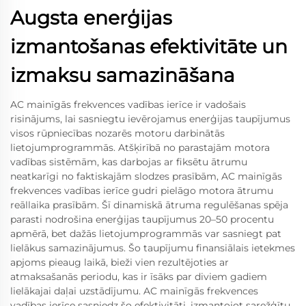
Augsta enerģijas
izmantošanas efektivitāte un
izmaksu samazināšana
AC mainīgās frekvences vadības ierīce ir vadošais
risinājums, lai sasniegtu ievērojamus enerģijas taupījumus
visos rūpniecības nozarēs motoru darbinātās
lietojumprogrammās. Atšķirībā no parastajām motora
vadības sistēmām, kas darbojas ar fiksētu ātrumu
neatkarīgi no faktiskajām slodzes prasībām, AC mainīgās
frekvences vadības ierīce gudri pielāgo motora ātrumu
reāllaika prasībām. Šī dinamiskā ātruma regulēšanas spēja
parasti nodrošina enerģijas taupījumus 20–50 procentu
apmērā, bet dažās lietojumprogrammās var sasniegt pat
lielākus samazinājumus. Šo taupījumu finansiālais ietekmes
apjoms pieaug laikā, bieži vien rezultējoties ar
atmaksašanās periodu, kas ir īsāks par diviem gadiem
lielākajai daļai uzstādījumu. AC mainīgās frekvences
vadības ierīce sasniedz šo efektivitāti, izmantojot sarežģītu