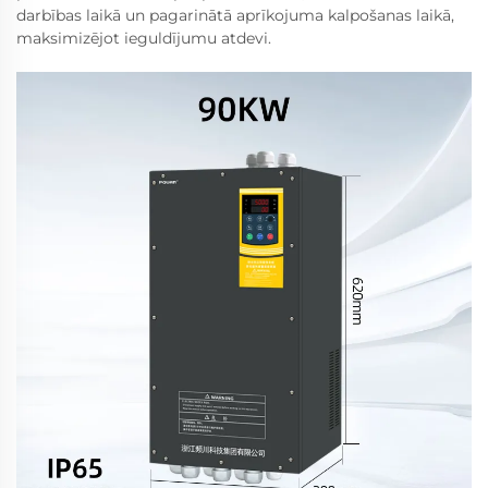
darbības laikā un pagarinātā aprīkojuma kalpošanas laikā,
maksimizējot ieguldījumu atdevi.