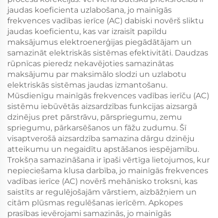
jaudas koeficienta uzlabošana, jo mainīgās
frekvences vadības ierīce (AC) dabiski novērš sliktu
jaudas koeficientu, kas var izraisīt papildu
maksājumus elektroenerģijas piegādātājam un
samazināt elektriskās sistēmas efektivitāti. Daudzas
rūpnīcas pieredz nekavējoties samazinātas
maksājumu par maksimālo slodzi un uzlabotu
elektriskās sistēmas jaudas izmantošanu.
Mūsdienīgu mainīgās frekvences vadības ierīču (AC)
sistēmu iebūvētās aizsardzības funkcijas aizsargā
dzinējus pret pārstrāvu, pārspriegumu, zemu
spriegumu, pārkarsēšanos un fāžu zudumu. Šī
visaptverošā aizsardzība samazina dārgu dzinēju
atteikumu un negaidītu apstāšanos iespējamību.
Trokšņa samazināšana ir īpaši vērtīga lietojumos, kur
nepieciešama klusa darbība, jo mainīgās frekvences
vadības ierīce (AC) novērš mehānisko troksni, kas
saistīts ar regulējošajām vārstiem, aizbāžņiem un
citām plūsmas regulēšanas ierīcēm. Apkopes
prasības ievērojami samazinās, jo mainīgās