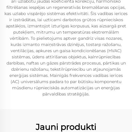
arī uzlabotu jaudas koeficienta korekciju, harmonisko
filtrēšanas iespējas un regeneratīvās bremzēšanas opcijas,
kas uzlabo vispārējo sistēmas efektivitāti. Šīs vadības ierīces
ir izstrādātas, lai uzticami darbotos grūtos rūpnieciskos
apstākļos, izmantojot izturīgas korpusus, kas aizsargā pret
putekļiem, mitrumu un temperatūras ekstremālām
vērtībām. To pielietojums aptver gandrīz visas nozares,
kurās izmanto maiņstrāvas dzinējus, tostarp ražošanu,
ventilācijas, apkures un gaisa kondicionēšanas (HVAC)
sistēmas, ūdens attīrīšanas objektus, kalnrūpniecības
darbības, naftas un gāzes pārstrādes procesus, pārtikas un
dzērienu ražošanu, tekstilrūpniecību un atjaunojamās
enerģijas sistēmas. Mainīgās frekvences vadības ierīces
(AC) universālums padara to par būtisku komponentu
mūsdienu rūpnieciskās automatizācijas un enerģijas
pārvaldības stratēģijās.
Jauni produkti