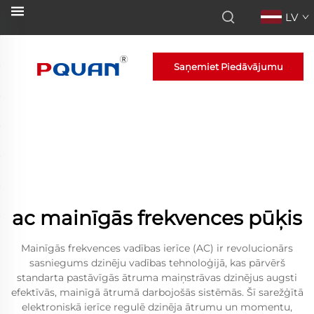
LV
Saņemiet Piedāvājumu
ac mainīgās frekvences pūķis
Mainīgās frekvences vadības ierīce (AC) ir revolucionārs
sasniegums dzinēju vadības tehnoloģijā, kas pārvērš
standarta pastāvīgās ātruma maiņstrāvas dzinējus augsti
efektīvās, mainīgā ātrumā darbojošās sistēmās. Šī sarežģītā
elektroniskā ierīce regulē dzinēja ātrumu un momentu,