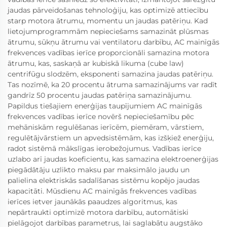
jaudas pārveidošanas tehnoloģiju, kas optimizē attiecību
starp motora ātrumu, momentu un jaudas patēriņu. Kad
lietojumprogrammām nepieciešams samazināt plūsmas
ātrumu, sūkņu ātrumu vai ventilatoru darbību, AC mainīgās
frekvences vadības ierīce proporcionāli samazina motora
ātrumu, kas, saskaņā ar kubiskā likuma (cube law)
centrifūgu slodzēm, eksponenti samazina jaudas patēriņu.
Tas nozīmē, ka 20 procentu ātruma samazinājums var radīt
gandrīz 50 procentu jaudas patēriņa samazinājumu.
Papildus tiešajiem enerģijas taupījumiem AC mainīgās
frekvences vadības ierīce novērš nepieciešamību pēc
mehāniskām regulēšanas ierīcēm, piemēram, vārstiem,
regulētājvārstiem un apvedsistēmām, kas izšķiež enerģiju,
radot sistēmā mākslīgas ierobežojumus. Vadības ierīce
uzlabo arī jaudas koeficientu, kas samazina elektroenerģijas
piegādātāju uzlikto maksu par maksimālo jaudu un
palielina elektriskās sadalīšanas sistēmu kopējo jaudas
kapacitāti. Mūsdienu AC mainīgās frekvences vadības
ierīces ietver jaunākās paaudzes algoritmus, kas
nepārtraukti optimizē motora darbību, automātiski
pielāgojot darbības parametrus, lai saglabātu augstāko