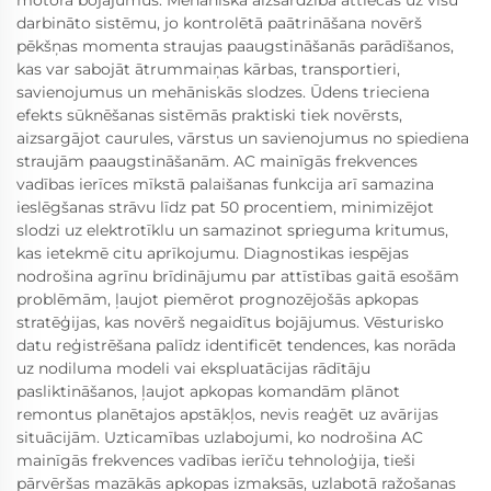
motora bojājumus. Mehāniskā aizsardzība attiecas uz visu
darbināto sistēmu, jo kontrolētā paātrināšana novērš
pēkšņas momenta straujas paaugstināšanās parādīšanos,
kas var sabojāt ātrummaiņas kārbas, transportieri,
savienojumus un mehāniskās slodzes. Ūdens trieciena
efekts sūknēšanas sistēmās praktiski tiek novērsts,
aizsargājot caurules, vārstus un savienojumus no spiediena
straujām paaugstināšanām. AC mainīgās frekvences
vadības ierīces mīkstā palaišanas funkcija arī samazina
ieslēgšanas strāvu līdz pat 50 procentiem, minimizējot
slodzi uz elektrotīklu un samazinot sprieguma kritumus,
kas ietekmē citu aprīkojumu. Diagnostikas iespējas
nodrošina agrīnu brīdinājumu par attīstības gaitā esošām
problēmām, ļaujot piemērot prognozējošās apkopas
stratēģijas, kas novērš negaidītus bojājumus. Vēsturisko
datu reģistrēšana palīdz identificēt tendences, kas norāda
uz nodiluma modeli vai ekspluatācijas rādītāju
pasliktināšanos, ļaujot apkopas komandām plānot
remontus planētajos apstākļos, nevis reaģēt uz avārijas
situācijām. Uzticamības uzlabojumi, ko nodrošina AC
mainīgās frekvences vadības ierīču tehnoloģija, tieši
pārvēršas mazākās apkopas izmaksās, uzlabotā ražošanas