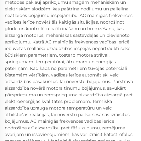
metodes pakļauj aprīkojumu smagām mehāniskām un
elektriskām slodzēm, kas paātrina nodilumu un palielina
neatlaides bojājumu iespējamību. AC mainīgās frekvences
vadības ierīce novērš šīs kaitīgās situācijas, nodrošinot
gludu un kontrolētu paātrināšanu un bremzēšanu, kas
aizsargā motorus, mehāniskās sastāvdaļas un pievienoto
aprīkojumu. Katrā AC mainīgās frekvences vadības ierīcē
iebūvētās reāllaika uzraudzības iespējas nepārtraukti seko
būtiskiem parametriem, tostarp motora strāvai,
spriegumam, temperatūrai, ātrumam un enerģijas
patēriņam. Kad kāds no parametriem tuvojas potenciāli
bīstamām vērtībām, vadības ierīce automātiski veic
aizsardzības pasākumus, lai novērstu bojājumus. Pārstrāva
aizsardzība novērš motora tinumu bojājumus, savukārt
pārsprieguma un zemsprieguma aizsardzība aizsargā pret
elektroenerģijas kvalitātes problēmām. Termiskā
aizsardzība uzrauga motora temperatūru un veic
atbilstošas reakcijas, lai novērstu pārkarsēšanas izraisītus
bojājumus. AC mainīgās frekvences vadības ierīce
nodrošina arī aizsardzību pret fāžu zudumu, zemējuma
avārijām un īssavienojumiem, kas var izraisīt katastrofālus