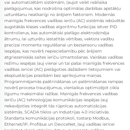
vai automatizētām sistēmām, ļaujot veikt reāllaika
pielāgojumus, kas nodrošina optimālas darbības apstākļu
uzturēšanu neatkarīgi no ārējiem faktoriem. Modernās
mainīgās frekvences vadības ierīču (AC) sistēmās iebūvētās
augstākās klases vadības algoritmu funkcijas ietver PID
kontrolierus, kas automātiski pielāgo elektrodzinēja
ātrumu, lai uzturētu iestatītās vērtības, vektora vadību
precīzai momenta regulēšanai un bezsensoru vadības
iespējas, kas novērš nepieciešamību pēc ārējiem
atgriezeniskās saites ierīču izmantošanas. Vairākas vadības
režīmu iespējas ļauj vienai un tai pašai mainīgās frekvences
vadības ierīcei (AC) pielāgoties dažādiem lietojumiem vai
ekspluatācijas prasībām bez aprīkojuma maiņas.
Programmējamās paātrināšanas un palēnināšanas rampas
novērš procesa traucējumus, vienlaikus optimizējot cikla
ilgumu maksimālai ražībai. Mainīgās frekvences vadības
ierīču (AC) tehnoloģijas komunikācijas iespējas ļauj
nekavējoties integrēt tās rūpnīcas automatizācijas
sistēmās, SCADA tīklos un Industrijas 4.0 iniciatīvās.
Standarta komunikācijas protokoli, tostarp Modbus,
Ethernet/IP, Profibus un DeviceNet, ļauj vadības ierīcei