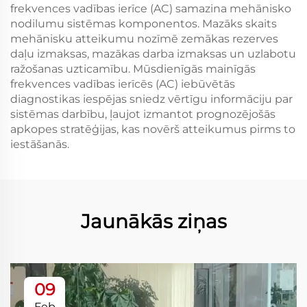
frekvences vadības ierīce (AC) samazina mehānisko
nodilumu sistēmas komponentos. Mazāks skaits
mehānisku atteikumu nozīmē zemākas rezerves
daļu izmaksas, mazākas darba izmaksas un uzlabotu
ražošanas uzticamību. Mūsdienīgās mainīgās
frekvences vadības ierīcēs (AC) iebūvētās
diagnostikas iespējas sniedz vērtīgu informāciju par
sistēmas darbību, ļaujot izmantot prognozējošās
apkopes stratēģijas, kas novērš atteikumus pirms to
iestāšanās.
Jaunākās ziņas
09
Feb