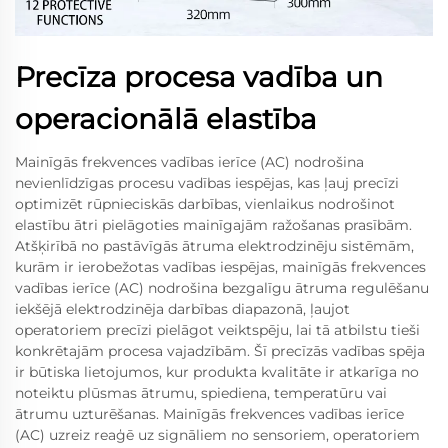
Precīza procesa vadība un
operacionālā elastība
Mainīgās frekvences vadības ierīce (AC) nodrošina
nevienlīdzīgas procesu vadības iespējas, kas ļauj precīzi
optimizēt rūpnieciskās darbības, vienlaikus nodrošinot
elastību ātri pielāgoties mainīgajām ražošanas prasībām.
Atšķirībā no pastāvīgās ātruma elektrodzinēju sistēmām,
kurām ir ierobežotas vadības iespējas, mainīgās frekvences
vadības ierīce (AC) nodrošina bezgalīgu ātruma regulēšanu
iekšējā elektrodzinēja darbības diapazonā, ļaujot
operatoriem precīzi pielāgot veiktspēju, lai tā atbilstu tieši
konkrētajām procesa vajadzībām. Šī precīzās vadības spēja
ir būtiska lietojumos, kur produkta kvalitāte ir atkarīga no
noteiktu plūsmas ātrumu, spiediena, temperatūru vai
ātrumu uzturēšanas. Mainīgās frekvences vadības ierīce
(AC) uzreiz reaģē uz signāliem no sensoriem, operatoriem