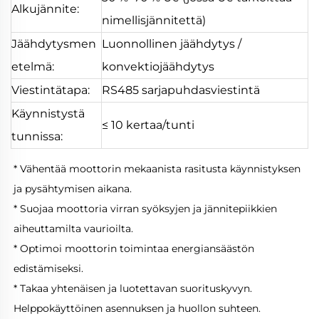
Alkujännite:
nimellisjännitettä)
Jäähdytysmen
Luonnollinen jäähdytys /
etelmä:
konvektiojäähdytys
Viestintätapa:
RS485 sarjapuhdasviestintä
Käynnistystä
≤ 10 kertaa/tunti
tunnissa:
* Vähentää moottorin mekaanista rasitusta käynnistyksen 
ja pysähtymisen aikana. 
* Suojaa moottoria virran syöksyjen ja jännitepiikkien 
aiheuttamilta vaurioilta. 
* Optimoi moottorin toimintaa energiansäästön 
edistämiseksi. 
* Takaa yhtenäisen ja luotettavan suorituskyvyn. 
Helppokäyttöinen asennuksen ja huollon suhteen. 