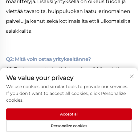
määrittelyjä. Lisäksi yrityksellä on oikeus tuoda ja 
viettää tavaroita, huippuluokan laatu, erinomainen 
palvelu ja kehut sekä kotimaisilta että ulkomaisilta 
asiakkailta. 
Q2: Mitä voin ostaa yritykseltänne? 
A2: Taajuusmuuttaja, älykäs pehmeä käynnistin, 
We value your privacy
automaattinen jännitteen säädin. 
We use cookies and similar tools to provide our services.
If you don't want to accept all cookies, click Personalize
K3: Onko OEM-/ODM-palvelu saatavilla? 
cookies.
A3: Kyllä, se on saatavilla! Tuotteitamme voidaan 
Accept all
räätälöidä. Suunnittelemme ja valmistamme 
Personalize cookies
kaikenlaisia automaattisia jännitteen 
ETUSIVU
TUOTTEET
SÄHKÖPOSTI
PUH