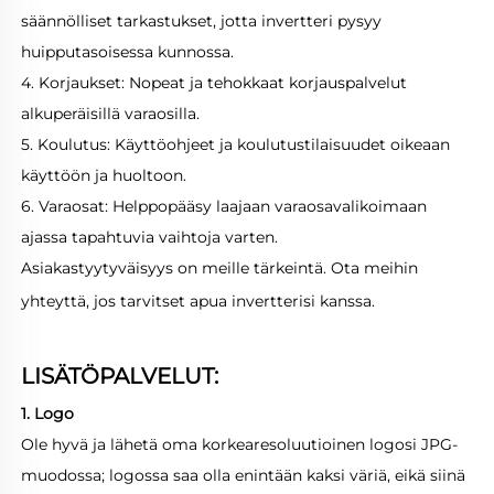
säännölliset tarkastukset, jotta invertteri pysyy 
huipputasoisessa kunnossa. 
4. Korjaukset: Nopeat ja tehokkaat korjauspalvelut 
alkuperäisillä varaosilla. 
5. Koulutus: Käyttöohjeet ja koulutustilaisuudet oikeaan 
käyttöön ja huoltoon. 
6. Varaosat: Helppopääsy laajaan varaosavalikoimaan 
ajassa tapahtuvia vaihtoja varten. 
Asiakastyytyväisyys on meille tärkeintä. Ota meihin 
yhteyttä, jos tarvitset apua invertterisi kanssa. 
LISÄTÖPALVELUT: 
1. Logo 
Ole hyvä ja lähetä oma korkearesoluutioinen logosi JPG-
muodossa; logossa saa olla enintään kaksi väriä, eikä siinä 