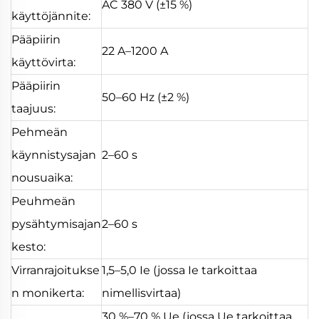
AC 380 V (±15 %)
käyttöjännite:
Pääpiirin
22 A–1200 A
käyttövirta:
Pääpiirin
50–60 Hz (±2 %)
taajuus:
Pehmeän
käynnistysajan
2–60 s
nousuaika:
Peuhmeän
pysähtymisajan
2–60 s
kesto:
Virranrajoitukse
1,5–5,0 Ie (jossa Ie tarkoittaa
n monikerta:
nimellisvirtaa)
30 %–70 % Ue (jossa Ue tarkoittaa