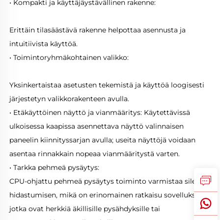
• Kompakti ja käyttäjäystävällinen rakenne: 
Erittäin tilasäästävä rakenne helpottaa asennusta ja 
intuitiivista käyttöä. 
• Toimintoryhmäkohtainen valikko: 
Yksinkertaistaa asetusten tekemistä ja käyttöä loogisesti 
järjestetyn valikkorakenteen avulla. 
• Etäkäyttöinen näyttö ja vianmääritys: Käytettävissä 
ulkoisessa kaapissa asennettava näyttö valinnaisen 
paneelin kiinnityssarjan avulla; useita näyttöjä voidaan 
asentaa rinnakkain nopeaa vianmääritystä varten. 
• Tarkka pehmeä pysäytys: 
CPU-ohjattu pehmeä pysäytys toiminto varmistaa sileän 
hidastumisen, mikä on erinomainen ratkaisu sovelluksiin, 
jotka ovat herkkiä äkillisille pysähdyksille tai 