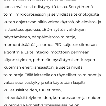
kansainvälisesti edistynyttä tasoa. Sen ytimenä
toimii mikroprosessori, ja se yhdistää teknologioita
kuten ohjattavan piirin voimakäyttöä, ohjelmisto- ja
laitteistosuojauksia, LED-näyttöä valikkojen
näyttämiseen, näppäimistötoimintoja,
momenttisäätöä ja sumea PID-suljetun silmukan
algoritmia. Laite integroi moottorin pehmeän
käynnistyksen, pehmeän pysähtymisen, kevyen
kuorman energiansäästön ja useita muita
toimintoja. Tällä laitteella on täydelliset toiminnot ja
vakaa suorituskyky, ja sitä käytetään laajalti
kuljetuslaitteiden, tuuletinten,
lieteenkäsittelykoneiden, kompressorien ja muiden
kuormien käynnistysprosesseissa. Se on