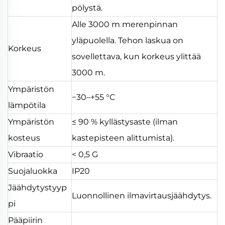
pölystä.
Alle 3000 m merenpinnan
yläpuolella. Tehon laskua on
Korkeus
sovellettava, kun korkeus ylittää
3000 m.
Ympäristön
−30–+55 °C
lämpötila
Ympäristön
≤ 90 % kyllästysaste (ilman
kosteus
kastepisteen alittumista).
Vibraatio
< 0,5 G
Suojaluokka
IP20
Jäähdytystyyp
Luonnollinen ilmavirtausjäähdytys.
pi
Pääpiirin