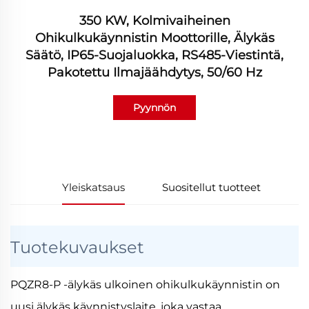
350 KW, Kolmivaiheinen
Ohikulkukäynnistin Moottorille, Älykäs
Säätö, IP65-Suojaluokka, RS485-Viestintä,
Pakotettu Ilmajäähdytys, 50/60 Hz
Pyynnön
lähettäminen
Yleiskatsaus
Suositellut tuotteet
Tuotekuvaukset
PQZR8-P -älykäs ulkoinen ohikulkukäynnistin on
uusi älykäs käynnistyslaite, joka vastaa