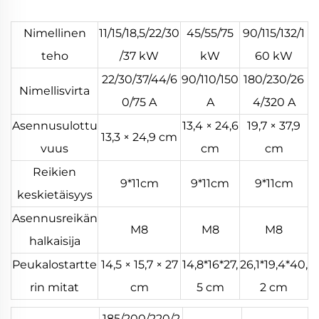
Nimellinen
11/15/18,5/22/30
45/55/75
90/115/132/1
teho
/37 kW
kW
60 kW
22/30/37/44/6
90/110/150
180/230/26
Nimellisvirta
0/75 A
A
4/320 A
Asennusulottu
13,4 × 24,6
19,7 × 37,9
13,3 × 24,9 cm
vuus
cm
cm
Reikien
9*11cm
9*11cm
9*11cm
keskietäisyys
Asennusreikän
M8
M8
M8
halkaisija
Peukalostartte
14,5 × 15,7 × 27
14,8*16*27,
26,1*19,4*40,
rin mitat
cm
5 cm
2 cm
185/200/220/2