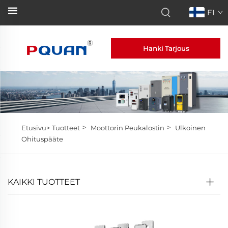
FI
Hanki Tarjous
>
>
Etusivu>
Tuotteet
Moottorin Peukalostin
Ulkoinen
Ohituspääte
KAIKKI TUOTTEET