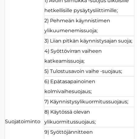
1) Avoin silmukka -suojus ulkoisille
hetkellisille pysäytysliittimille;
2) Pehmeän käynnistimen
ylikuumenemissuoja;
3) Liian pitkän käynnistysajan suoja;
4) Syöttövirran vaiheen
katkeamissuoja;
5) Tulostusavoin vaihe -suojaus;
6) Epätasapainoinen
kolmivaihesuojaus;
7) Käynnistysylikuormitussuojaus;
8) Käytössä olevan
Suojatoiminto
ylikuormitussuojaus;
9) Syöttöjännitteen