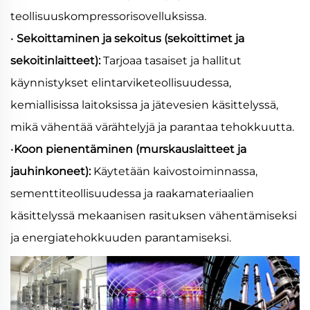
teollisuuskompressorisovelluksissa.
•
Sekoittaminen ja sekoitus (sekoittimet ja
sekoitinlaitteet):
Tarjoaa tasaiset ja hallitut
käynnistykset elintarviketeollisuudessa,
kemiallisissa laitoksissa ja jätevesien käsittelyssä,
mikä vähentää värähtelyjä ja parantaa tehokkuutta.
•
Koon pienentäminen (murskauslaitteet ja
jauhinkoneet):
Käytetään kaivostoiminnassa,
sementtiteollisuudessa ja raakamateriaalien
käsittelyssä mekaanisen rasituksen vähentämiseksi
ja energiatehokkuuden parantamiseksi.