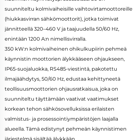
suunniteltu kolmivaiheisille vaihtovirtamoottoreille
(hiukkasvirran sähkömoottorit), jotka toimivat
jännitteellä 320–460 V ja taajuudella 50/60 Hz,
enintään 1200 A:n nimellisvirralla.
350 kW:n kolmivaiheinen ohikulkupiirin pehmeä
käynnistin moottorien älykkääseen ohjaukseen,
IP65-suojaluokka, RS485-viestintä, pakotettu
ilmajäähdytys, 50/60 Hz, edustaa kehittyneetä
teollisuusmoottorien ohjausratkaisua, joka on
suunniteltu täyttämään vaativat vaatimukset
korkean tehon sähkösovelluksissa erilaisten
valmistus- ja prosessointiympäristöjen laajalla
alueella. Tämä edistynyt pehmeän käynnistimen
järjestelmä sisältää älykkään