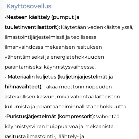
Käyttösovellus:
•
Nesteen käsittely (pumput ja
tuuletinventilaattorit):
Käytetään vedenkäsittelyssä,
ilmastointijärjestelmissä ja teollisessa
ilmanvaihdossa mekaanisen rasituksen
vähentämiseksi ja energiatehokkuuden
parantamiseksi käynnistysvaiheessa.
•
Materiaalin kuljetus (kuljetinjärjestelmät ja
hihnavaihteet):
Takaa moottorin nopeuden
asteikollisen kasvun, mikä vähentää laitteiston
kulumista ja parantaa toiminnallista tehokkuutta.
•
Puristusjärjestelmät (kompressorit):
Vähentää
käynnistysvirran huippuarvoa ja mekaanista
rasitusta ilmastointi-, jäähtely- ja