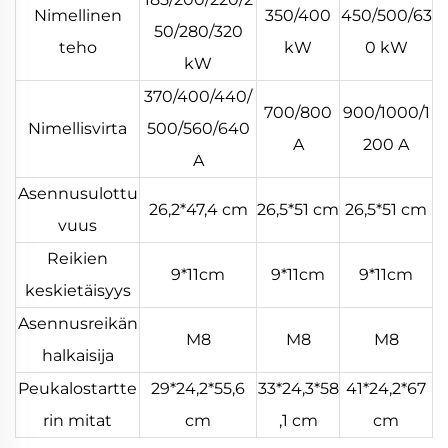
Nimellinen
350/400
450/500/63
50/280/320
teho
kW
0 kW
kW
370/400/440/
700/800
900/1000/1
Nimellisvirta
500/560/640
A
200 A
A
Asennusulottu
26,2*47,4 cm
26,5*51 cm
26,5*51 cm
vuus
Reikien
9*11cm
9*11cm
9*11cm
keskietäisyys
Asennusreikän
M8
M8
M8
halkaisija
Peukalostartte
29*24,2*55,6
33*24,3*58
41*24,2*67
rin mitat
cm
,1 cm
cm