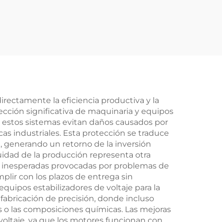
alidad
serie SBW, 380 V, 1200
es
kVA, 800 kVA, 500
VA y
kVA, 200 kVA, 150 kVA,
ervo
50 kVA, estabilizador
automático de
corriente alterna
trifásico
irectamente la eficiencia productiva y la
cción significativa de maquinaria y equipos
ue estos sistemas evitan daños causados por
as industriales. Esta protección se traduce
 generando un retorno de la inversión
uidad de la producción representa otra
das inesperadas provocadas por problemas de
plir con los plazos de entrega sin
equipos estabilizadores de voltaje para la
fabricación de precisión, donde incluso
s o las composiciones químicas. Las mejoras
voltaje, ya que los motores funcionan con