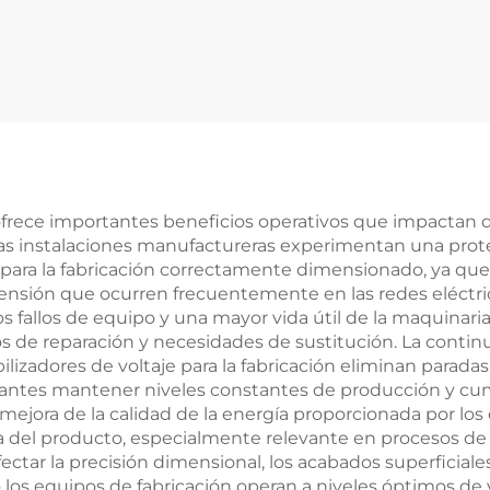
alterna de alta c
ulador industrial
/ estabilizador
de voltaje
TNS/SVC de 20 k
380 V con AVR s
n ofrece importantes beneficios operativos que impactan d
Las instalaciones manufactureras experimentan una prote
aje para la fabricación correctamente dimensionado, ya q
tensión que ocurren frecuentemente en las redes eléctric
allos de equipo y una mayor vida útil de la maquinaria,
s de reparación y necesidades de sustitución. La contin
bilizadores de voltaje para la fabricación eliminan para
ricantes mantener niveles constantes de producción y cum
 mejora de la calidad de la energía proporcionada por los 
a del producto, especialmente relevante en procesos de 
ctar la precisión dimensional, los acabados superficiale
los equipos de fabricación operan a niveles óptimos de 