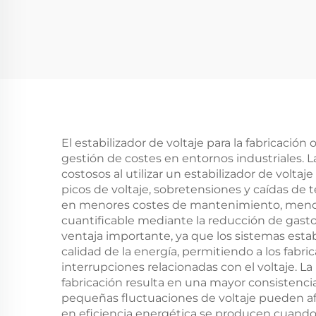
sólido, comunicación
reg
RS485 y carcasa IP20
para un suministro de
energía eficiente
El estabilizador de voltaje para la fabricació
gestión de costes en entornos industriales. 
costosos al utilizar un estabilizador de volt
picos de voltaje, sobretensiones y caídas de 
en menores costes de mantenimiento, menos f
cuantificable mediante la reducción de gasto
ventaja importante, ya que los sistemas esta
calidad de la energía, permitiendo a los fab
interrupciones relacionadas con el voltaje. La
fabricación resulta en una mayor consistenci
pequeñas fluctuaciones de voltaje pueden afe
en eficiencia energética se producen cuando 