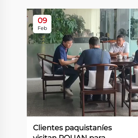
09
Feb
Clientes paquistaníes
visitan PQUAN para