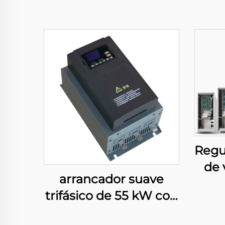
Regu
de 
arrancador suave
15/2
trifásico de 55 kW con
kV
tecnología de estado
tr