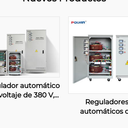
lador automático
voltaje de 380 V,
Reguladore
0/40/50/60/80/100
automáticos 
A, estabilizador
voltaje de corri
ifásico TNS/SVC,