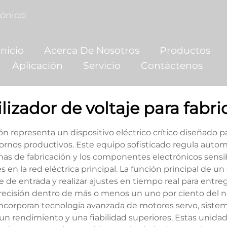
ónico:
nicio
Acerca De Nosotros
Productos
Aplicación
Servicio
Contáctenos
lizador de voltaje para fabr
ción representa un dispositivo eléctrico crítico diseñado
tornos productivos. Este equipo sofisticado regula auto
nas de fabricación y los componentes electrónicos sensi
 la red eléctrica principal. La función principal de un e
aje de entrada y realizar ajustes en tiempo real para ent
recisión dentro de más o menos un uno por ciento del n
ón incorporan tecnología avanzada de motores servo, sis
ar un rendimiento y una fiabilidad superiores. Estas uni